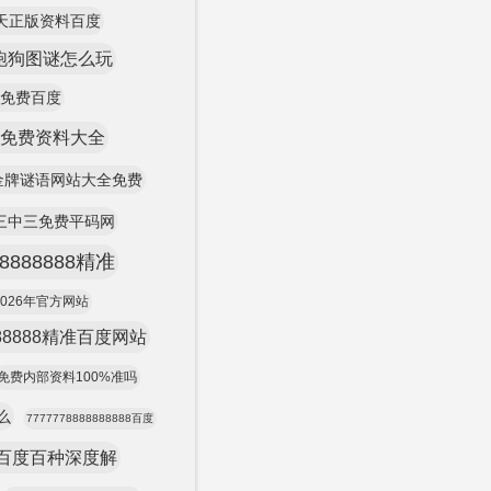
天天正版资料百度
88跑狗图谜怎么玩
料免费百度
地免费资料大全
金牌谜语网站大全免费
三中三免费平码网
78888888精准
026年官方网站
888888精准百度网站
免费内部资料100%准吗
么
7777778888888888百度
3百度百种深度解