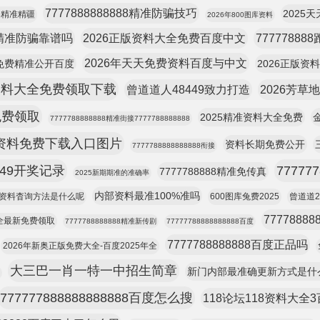
7777888888888精准防骗技巧
2025
88精准精疆
2026年800图库资料
88精准防骗靠谱吗
2026正版资料大全免费百度中文
7777788
2026年天天免费资料百度与中文
年免费精准公开百度
2026正版资
准资料大全免费领取下载
曾道道人48449致力打造
2026芳草
免费领取
2025精准资料大全免费
7777788888888精准街接7777788888888
版资料免费下载入口图片
资料长期免费公开
7777788888888888衔接
449开奖记录
77777
7777788888精准免传真
2025新期期准的准确率
内部资料最准100%准吗
费资料杳询方法是什么呢
600图库兔费2025
曾道道2
7777888
全最新免费领取
7777788888888精准新传剧
77777788888888888百度
7777788888888百度正品吗
2026年新奥正版免费大全-百度2025年全
大三巴一肖一特一中招生简章
新门内部最准确更新方式是什
777777888888888888百度怎么搜
118论坛118资料大全