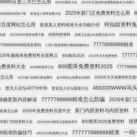
8888888百度三大巴怎么用
800TK图库大全
2025年正版资料免费最新版本大全图片
2025年新门正免费资料怎么用
广州传真猜特诗第17期
曾道道人资料免费大全
何仙姑资料兔
8精准百度网站怎么用
曾道真人资料精准大全功能介绍
内部绝密资料
的谜
2025年800图库免费下载
挂牌之全篇100免费正版2025
2025年新
77778888888精准
77888888888精准靠谱吗
二四六香港期期中预测准确吗9w
77777
2025年最精准免费资料全面释义
800图库2026
2025年天天免费资料
800图库免费资料2025
免费资料大全
7777888
600资料图库大全
精准怎么用
2026年天天免费资料百度
2025澳门挂牌灯牌免费吗
金牛网论坛免费论坛资料
493333WWW
曾夫人论坛40779中特
曾道道人论坛最新讨论
准
7777788888精准怎么防骗
精确更新内容解读
2026年新
新门内部资料与内部资料
7
2026年免费资料百度中文
减肥效果怎么样
挂
800图库2026免费资料
026新门内部资料大全
2026年800图库正版最新章节
777777888888精准
一码
8888精准防骗技巧
4933333凤凰网之九龙