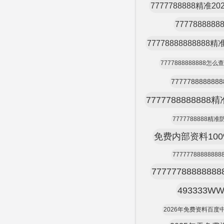
7777788888精准2
77778888
77778888888888
7777888888888怎么
77777888888
77777888888
7777788888精
免费内部资料10
777777888888
77777788888
493333
2026年免费资料百度