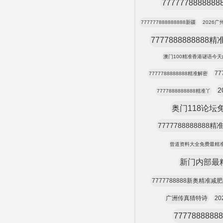
77777788888
777777888888888新疆
2026
777788888888
澳门100精准香港谜语今天
77
7777788888888精准解密
7777888888888精准丫
奥门118论坛
7777788888888
曾道资料大全免费最精
新门内部最
7777788888新奥精准
广洲传真猜特诗
2
77778888