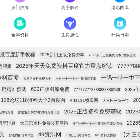
澳门挂牌
高手解迷
港彩图库
全年资料
生肖属性
开奖日期
88精准百度新手教程
2025新门正版免费资本
2025新门正版免费资本_警惕虚假
2025年天天免费资料百度官力重点解读
77777
息视频
资料百度
一码一特一中下
大三巴资料免费大全
一肖一中一特一中预测准不准
一码精准预测
600正版图库免费
202
777777778888888888精准
118论坛118资料大全3百度百
2
481111横富网
大三巴一尚一特
2025正版资料免费获取
20
正版资料免费
曾道道人2025年资料免费大全
202
准最新消息
大三巴资料免费公开网站
澳门一码一特一中预测准不准访雷锋
49资汛网
含义
【大.三
曾道内部资料大全
广西三八网资料员
600资料完整版