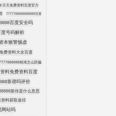
26年天天免费资料百度官方
度
7777788888888888百度
888888百度安全吗
88百度号码解析
费资本猴警惕虚
免费资料大全百度
7777888888精准怎么防骗
正版资料免费资料百度
88888靠谱吗评价
8888888新传是什么意思
正版资料获取途径
正规网站吗