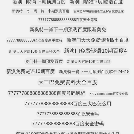
新澳门特肖下期预测百度
新澳门精准10期谜语百度
新奥特一肖一码一特一中期预测百度
管家婆100精准谜语怎么解百度你全家
777777888888888888百度安全等级
新奥特一肖下一期预测百度跟新奥免
新澳门天天免费谜语四七百度
7777788888888精准百度新手教程
新澳门免费谜语10期百度4
新澳天天谜语10期百度百科大全
奥门特一期预测百度
新澳天天谜语10期百度百科
新澳免费谜语10期百度
新奥特一肖下一期预测百度软件24618
大三巴免费资料大全百度
777777888888888888百度号码解析
7777788888888百度安全吗
777777888888888888百度三大巴怎么用
77777788888888888百度安全吗
7777788888888888百度安全密码
管家婆100精准谜语怎么解百度五四青年节代表什么生肖