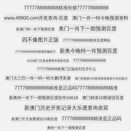
7777788888888精准街接777778888888
www.49900.com开奖查询-百度
澳门一肖一特今晚预测资料
奥门一肖下一期预测百度
新澳门特一肖下预测百度
四不像图片正版
7777788888888精准百度网站
新奥今晚特一肖预测百度
7777888888888精准防骗技巧
7777888888888888
2026新门正版免费资本更新百度
7777788888新澳门正版排列五开什么
澳门大三巴一肖一码一特大鹏湾美康
澳门管家婆100精准香港谜语今天的谜12
7777888888888精准是正品吗777788888888精准
新奥特一肖下一期预测百度软件24618
澳门精准10期谜语百度
新澳门历史开奖记录大乐透查询表双
777788888888精准是正品吗
新澳门天天免费谜语10期百度
奥特一肖下一期预测百度