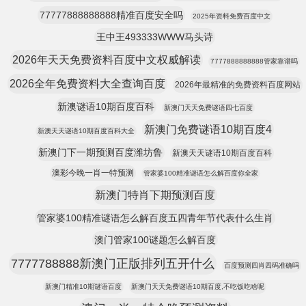
77777888888888精准百度安全吗
2025年资料免费百度中文
王中王493333WWW马头诗
2026年天天免费资料百度中文权威解读
7777888888888管家靠谱吗
2026全年免费资料大全查询百度
2026年最精准的免费资料百度网站
新澳谜语10期百度百科
新澳门天天免费谜语四七百度
新澳门免费谜语10期百度4
新澳天天谜语10期百度百科大全
新澳门下一期预测百度潍坊鲁
新澳天天谜语10期百度百科
澳彩今晚一肖一特预测
管家婆100精准谜语怎么解百度你全家
新澳门特肖下期预测百度
管家婆100精准谜语怎么解百度五四青年节代表什么生肖
澳门管家100谜题怎么解百度
7777788888新澳门正版排列五开什么
百度预测四肖四码准确吗
新澳门精准10期谜语百度
新澳门天天免费谜语10期百度,不吃饭吃啥呢