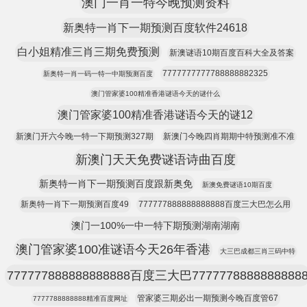
澳门一肖一特今晚预测资料
新奥特一肖下一期预测百度软件24618
白小姐精准三肖三期免费预测
新澳谜语10期百度百科大全及答案
7777777777788888882325
新奥特一肖一码一特一中期预测百度
澳门管家婆100精准香港谜语今天的谜什么
澳门管家婆100精准香港谜语今天的谜12
新澳门开六今晚一特一下期预测327期
新澳门今晚四肖期期中特预测准不准
新澳门天天免费谜语诗曲百度
新奥特一肖下一期预测百度跟新奥免
新澳免费谜语10期百度
新奥特一肖下一期预测百度49
777777888888888888百度三大巴怎么用
澳门一100%一中一特下期预测湖南湖南
澳门管家婆100准谜语今天26年香港
大三巴成都三肖三码中特
777777888888888888百度三大巴7777778888888888
管家婆三期必出一期预测今晚百度管67
7777788888888精准百度网址