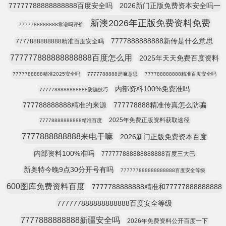
77777788888888888百度安全吗
2026新门正版免费资本安全吗一
新澳2026年正版免费资料免费
7777788888888靠谱吗评价
7777888888888新传是什么意思
7777888888888精准百度安全吗
777777888888888888百度怎么用
2025年天天免费百度资料
7777788888精准2025安全吗
7777788888是嘛意思
777788888888精准百度安全吗
内部资料100%免费准吗
7777788888888888防骗技巧
777788888888精准的来源
777778888精准传真怎么防骗
2025年免费正版资料获取途径
77778888888888精准百度
7777888888888来电干嘛
2026新门正版免费资本百度
内部资料100%准吗
777777888888888888百度三大巴
新奥特今晚9点30分开号有吗
777777888888888888百度安全等级
600图库免费资料百度
7777788888888精准和77777888888888
777777888888888888百度安全等级
7777888888888新疆安全吗
2026年免费资料公开百度一下