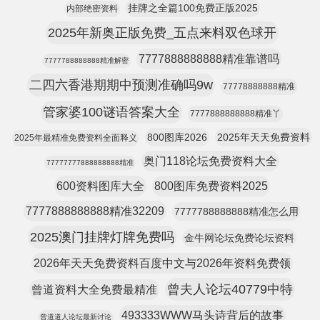
挂牌之全篇100免费正版2025
内部绝密资料
2025年新奥正版免费_五点来料双色球开
7777888888888精准靠谱吗
7777788888888精准解密
二四六香港期期中预测准确吗9w
77778888888精准
管家婆100谜语答案大全
7777888888888精准丫
800图库2026
2025年天天免费资料
2025年最精准免费资料全面释义
奥门118论坛免费资料大全
77777777888888888精准
600资料图库大全
800图库免费资料2025
7777888888888精准32209
7777788888888精准怎么用
2025澳门挂牌灯牌免费吗
金牛网论坛免费论坛资料
2026年天天免费资料百度中文与2026年资料免费领
曾夫人论坛40779中特
曾道资料大全免费最精准
493333WWW马头诗背后的故事
曾道道人论坛最新讨论