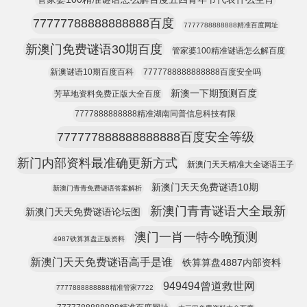
77777788888888888百度
7777788888888精准百度网址
新澳门免费谜语30期百度
管家婆100精准谜语怎么解百度
新澳谜语10期百度百科
7777788888888888百度安全吗
新澳一下期预测百度
芳草地资料免费正版大全百度
7777888888888精准湖南同普信息科技有限
777777888888888888百度安全等级
新门内部资料最准确更新方式
新澳门天天精准大全谜语王子
新澳门天天免费谜语10期
新澳门青青免费谜语答案解析
新澳门青青谜语大全最新
新澳门天天免费谜语论坛图
澳门一肖一特今晚预测
4987铁算算盘正版资料
新澳门天天免费谜语高手是谁
铁算算盘4887内部资料
949494曾道救世网
7777888888888精准管家7722