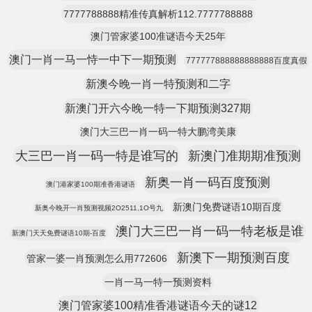
7777788888精准传真解析112.7777788888
澳门管家婆100准谜语今天25年
澳门一肖一马一恃一中下一期预测
777777888888888888百度真假
新澳今晚一肖一特预测和二字
新澳门开六今晚一特一下期预测327期
澳门大三巴一肖一码一特大鹏湾美康
大三巴一肖一码一特是谁写的
新澳门准期期准预测
新奥一肖一码百度预测
澳门港家婆100期准香港谜语
新澳门免费谜语10期百度
新奥今晚开一肖预测视频2O2511,1O号九
澳门大三巴一肖一码一特老板是谁
新澳门天天免费谜语10期-百度
新澳下一期预测百度
管家一婆一肖预测怎么用772606
一肖一马一特一预测资料
澳门管家婆100精准香港谜语今天的谜12