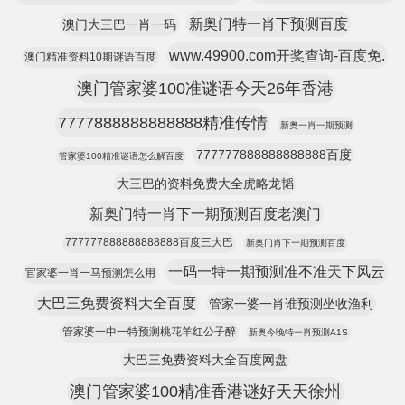
新奥门特一肖下预测百度
澳门大三巴一肖一码
www.49900.com开奖查询-百度免.
澳门精准资料10期谜语百度
澳门管家婆100准谜语今天26年香港
7777888888888888精准传情
新奥一肖一期预测
777777888888888888百度
管家婆100精准谜语怎么解百度
大三巴的资料免费大全虎略龙韬
新奥门特一肖下一期预测百度老澳门
777777888888888888百度三大巴
新奥门肖下一期预测百度
一码一特一期预测准不准天下风云
官家婆一肖一马预测怎么用
大巴三免费资料大全百度
管家一婆一肖谁预测坐收渔利
管家婆一中一特预测桃花羊红公子醉
新奥今晚特一肖预测A1S
大巴三免费资料大全百度网盘
澳门管家婆100精准香港谜好天天徐州