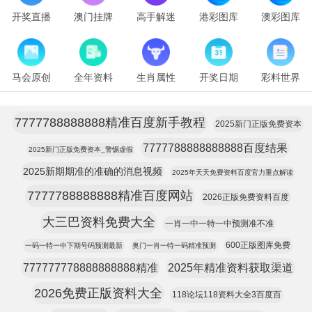
开奖直播
澳门挂牌
高手解迷
港彩图库
澳彩图库
马会原创
全年资料
生肖属性
开奖日期
彩料世界
7777788888888精准百度新手教程
2025新门正版免费资本
7777788888888888百度结果
2025新门正版免费资本_警惕虚假
2025新期期准的准确的消息视频
2025年天天免费资料百度官力重点解读
7777788888888精准百度网站
2026正版免费资料百度
大三巴资料免费大全
一肖一中一特一中预测准不准
600正版图库免费
一码一特一中下期号码预测最新
奥门一肖一特一码精准预测
777777778888888888精准
2025年精准资料获取渠道
2026免费正版资料大全
118论坛118资料大全3百度百