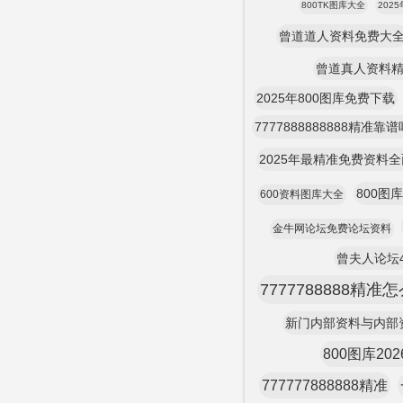
800TK图库大全
202
曾道道人资料免费大
曾道真人资料
2025年800图库免费下载
7777888888888精准靠谱
2025年最精准免费资料
800图
600资料图库大全
金牛网论坛免费论坛资料
曾夫人论坛4
7777788888精准
新门内部资料与内部
800图库20
777777888888精准