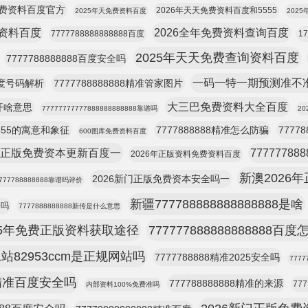
免费资料百度官方
2026年天天免费资料百度和5555
2025年天免费资料百度
202
费资料百度
2026全年免费资料查询百度
7777788888888888百度
1
2025年天天免费查询资料百度
7777788888888百度安全吗
一码一特一期预测准不
8百度号码解析
7777788888888精准管家图片
大三巴免费资料大全百度
开啥意思
77777777777888888888888靠谱吗
2
5555的寓意和象征
7777888888精准怎么防骗
7777
600图库免费资料百度
新门正版免费资本更新百度一
7777778
2026年正版资料免费资料百度
新澳2026
2026新门正版免费资本安全吗一
777788888888靠谱吗评价
新疆777788888888888888是啥
全吗
7777888888888新传是什么意思
25年免费正版资料获取途径
777777888888888888百
站82953ccm是正规网站吗
7777788888精准2025安全吗
777
88精准百度安全吗
777788888888精准的来源
77
内部资料100%免费准吗