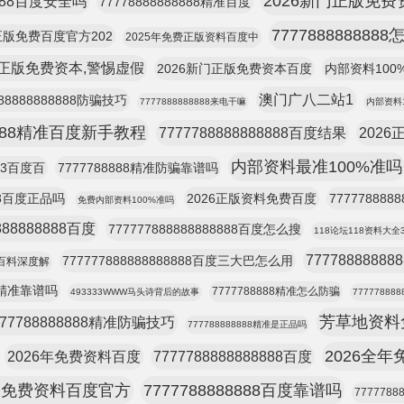
2026新门正版免费
8888百度安全吗
77778888888888精准百度
777788888888
正版免费百度官方202
2025年免费正版资料百度中
门正版免费资本,警惕虚假
2026新门正版免费资本百度
内部资料100
澳门广八二站1
788888888888防骗技巧
7777888888888来电干嘛
内部资料
88888精准百度新手教程
7777788888888888百度结果
202
内部资料最准100%准吗
全3百度百
7777788888精准防骗靠谱吗
888百度正品吗
2026正版资料免费百度
77777888
免费内部资料100%准吗
888888888百度
777777888888888888百度怎么搜
118论坛118资料大
777788888
777777888888888888百度三大巴怎么用
度百料深度解
88精准靠谱吗
7777788888精准怎么防骗
493333WWW马头诗背后的故事
7777788
芳草地资料
777788888888精准防骗技巧
777788888888精准是正品吗
2026全
2026年免费资料百度
7777788888888888百度
天天免费资料百度官方
7777788888888百度靠谱吗
777778