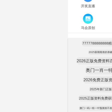
开奖直播
马会原创
77777888888
2025新期期准的准
2026正版免费资料
奥门一肖一
2026免费正版
2025年新门正
2025正版资料免费获
澳门一码一特一中预测准不准