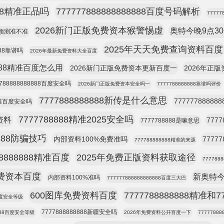
888精准正品吗
777777888888888888百度号码解析
7777
2026新门正版免费资本猴警惕虚
奥特今晚9点3
预测准不准
2025年天天免费查询资料百度
8888靠谱吗
2026年最新免费资料大全百度
8888精准百度怎么用
2026新门正版免费资本更新百度一
2026年正
7788888888888百度安全吗
2026新门正版免费资本安全吗一
7777788888888靠谱吗评价
7777888888888新传是什么意思
7777778888
8精准百度安全吗
7777788888精准2025安全吗
资料
777
7777788888是嘛意思
88888防骗技巧
内部资料100%免费准吗
777
777788888888精准的来源
88888888精准百度
2025年免费正版资料获取途径
777788
免费资本百度
新奥特今
内部资料100%准吗
777777888888888888百度三大巴
600图库免费资料百度
7777788888888精准和77
8百度安全等级
7777888888888新疆安全吗
8888百度安全等级
2026年免费资料公开百度一下
7777788