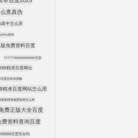
资本百度2025
8怎么查真伪
%真中怎么弄
100%准吗
6正版免费资料百度
77777788888888888百度
88888精准百度网址
全3百度百种深度解
8888精准百度网站怎么用
888新奥精准减肥效果怎么样
免费正版大全百度
年免费资料查询百度
8888888百度安全吗