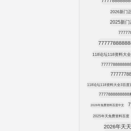
777788888
2026新门
2025新
7777
77777888
118论坛118资料大
7777788888
7777778
118论坛118资料大全3百
77778888888
2026年免费资料百度中文
2025年天免费资料百度
2026年