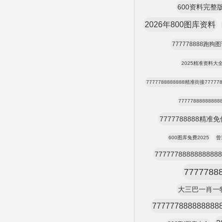
600资料完整
2026年800图库资料
777778888跑狗
2025精准资料大
7777788888888精准街接777778
7777788888888
7777788888精准
600图库兔费2025
曾
777777888888888
777778
大三巴一肖一
7777778888888