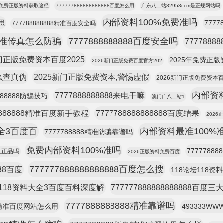
年免费正版资料获取途径
777777888888888888百度怎么用
广东八二站82953ccm是正规网站吗
内部资料100%免费准吗
意思
777
777788888888精准百度安全吗
8精准传真怎么防骗
7777888888888百度安全吗
7777888
新门正版免费资本百度2025
2025年免费正
2026新门正版免费百度官方202
怎么查真伪
2025新门正版免费资本,警惕虚假
2026新门正版免费资本
内部资料
7777888888888来电干嘛
8888888防骗技巧
澳门广八二站1
88888888精准百度新手教程
7777788888888888百度结果
202
大全3百度百
内部资料最准100%
7777788888精准防骗靠谱吗
免费内部资料100%准吗
7777788
百度正品吗
2026正版资料免费百度
777777888888888888百度怎么搜
888百度
118论坛118
坛118资料大全3百度百料深度解
777777888888888888百度
7777888888888精准靠谱吗
888精准百度网站怎么用
493333W