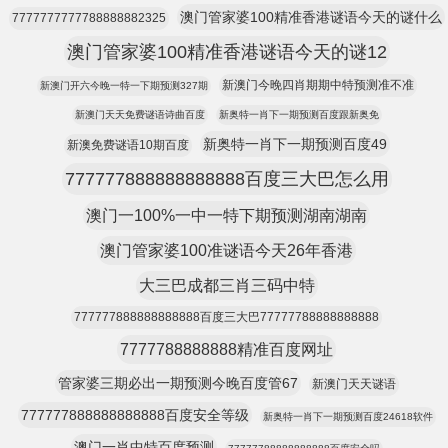
澳门管家婆100精准香港谜语今天的谜什么
7777777777788888882325
澳门管家婆100精准香港谜语今天的谜12
新澳门今晚四肖期期中特预测准不准
新澳门开六今晚一特一下期预测327期
新澳门天天免费谜语诗曲百度
新奥特一肖下一期预测百度跟新奥免
新奥特一肖下一期预测百度49
新澳免费谜语10期百度
777777888888888888百度三大巴怎么用
澳门一100%一中一特下期预测湖南湖南
澳门管家婆100准谜语今天26年香港
大三巴成都三肖三码中特
777777888888888888百度三大巴77777788888888888
7777788888888精准百度网址
管家婆三期必出一期预测今晚百度管67
新澳门天天谜语
777777888888888888百度安全等级
新奥特一肖下一期预测百度24618软件
澳门一肖中特百度预测