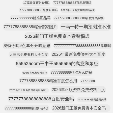
17库恢复正常使用1
7777788888888百度靠谱吗
7777788888888百度安全吗
2025年天天免费查询资料百度
77778888888精准正品吗
777777888888888888百度号码解析
一码一特一期预测准不准
7777788888888精准管家图片
2026新门正版免费资本猴警惕虚
奥特今晚9点30分开啥意思
77777777777888888888888靠谱吗
2026年最新免费资料大全百度
大三巴免费资料大全百度
555525oom王中王5555555的寓意和象征
7777888888精准怎么防骗
600图库免费资料百度
7777888888888精准百度怎么用
77778888
2026年正版资料免费资料百度
2026新门正版免费资本更新百度一
77777788888888888百度安全吗
777778888传真是真的吗
2026新门正版免费资本安全吗一
7777788888888靠谱吗评价