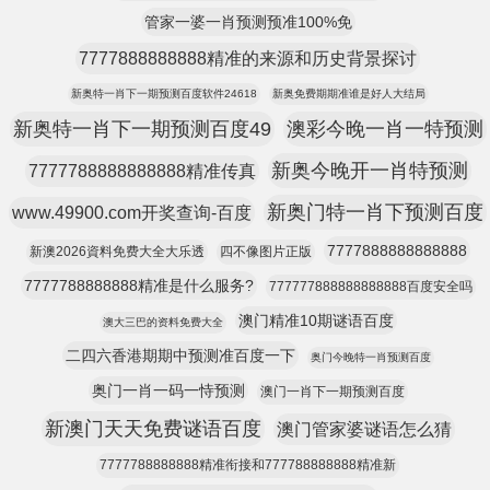
管家一婆一肖预测预准100%免
7777888888888精准的来源和历史背景探讨
新奥特一肖下一期预测百度软件24618
新奥免费期期准谁是好人大结局
新奥特一肖下一期预测百度49
澳彩今晚一肖一特预测
新奥今晚开一肖特预测
7777788888888888精准传真
新奥门特一肖下预测百度
www.49900.com开奖查询-百度
7777888888888888
新澳2026資料免费大全大乐透
四不像图片正版
7777788888888精准是什么服务?
777777888888888888百度安全吗
澳门精准10期谜语百度
澳大三巴的资料免费大全
二四六香港期期中预测准百度一下
奥门今晚特一肖预测百度
奥门一肖一码一恃预测
澳门一肖下一期预测百度
新澳门天天免费谜语百度
澳门管家婆谜语怎么猜
7777788888888精准衔接和777788888888精准新