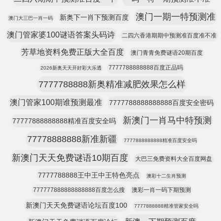
澳门一期一特预测准
新奥下一肖下预测百度
澳门大三巴一肖一码
澳门管家婆100谜语答案头码诗
二四六香港期期中预测准百度准不准
芳草地资料免费正版大全百度
澳门青青免费谜语20期百度
7777788888888百度正品吗
2026新奥天天开好彩大乐透
7777788888新奥精准减肥效果怎么样
澳门管家100期谁预测最准
7777788888888888百度安全密码
新澳门一肖马中特预测
77777888888888精准百度安全吗
77778888888新准新疆
7777888888888精准百度安全吗
新澳门天天免费谜语10期百度
大巴三免费资料大全百度网盘
7777788888王中王中王特色亮点
澳彩十二生肖预测
777777888888888888百度怎么搜
澳彩一肖一码下期预测
新澳门天天免费谜语论坛百度100
7777888888精准管家安全吗