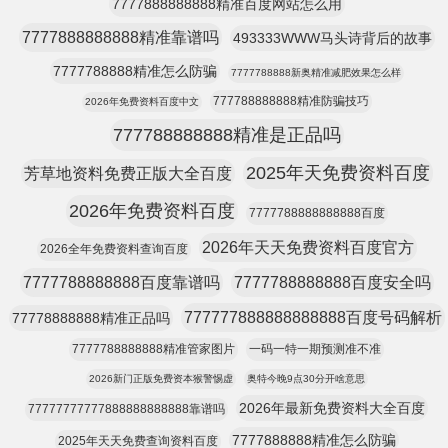
7777888888888精准百度网站怎么用
7777888888888精准靠谱吗
493333WWW马头诗背后的故事
7777788888精准怎么防骗
7777788888新奥精准减肥效果怎么样
777788888888精准防骗技巧
2026年免费资料百度中文
777788888888精准是正品吗
2025年天免费资料百度
芳草地资料免费正版大全百度
2026年免费资料百度
7777788888888888百度
2026年天天免费资料百度官方
2026全年免费资料查询百度
7777788888888百度靠谱吗
7777788888888百度安全吗
777777888888888888百度号码解析
77778888888精准正品吗
7777788888888精准管家图片
一码一特一期预测准不准
2026新门正版免费资本猴警惕虚
奥特今晚9点30分开啥意思
2026年最新免费资料大全百度
77777777777888888888888靠谱吗
7777888888精准怎么防骗
2025年天天免费查询资料百度