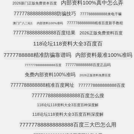
内部资料100%真中怎么弄
2026新门正版免费资本百度
7777788888888888防骗技巧
7777888888888来电干嘛
7777788888888精准百度新手教程
澳门广八二站1
内部资料100%准吗
7777788888888888百度结果
2026正版免费资料百度
118论坛118资料大全3百度百
7777788888精准防骗靠谱吗
内部资料最准100%准吗
7777788888888百度正品吗
77777788888888888百度
免费内部资料100%准吗
2026正版资料免费百度
7777788888888精准百度网址
7777778888888888百度
777777888888888888百度怎么搜
118论坛118资料大全3百度百种深度解
118论坛118资料大全3百度百料深度解
777777888888888888百度三大巴怎么用