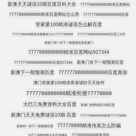
新澳天天谜语10期百度百科大全
7777888888888精准百度网站
7777888888888精准百度网站怎么用
777777888888888888百度
管家婆100精准谜语怎么解百度
7777788888精准传真解析112.7777788888
777777888888888888百度三大巴
新奥门特一肖下一期预测百度老澳门
7777888888888精准百度网站927344
新奥门肖下一期预测百度
777777888888888888百度927344
新澳下一期预测百度
777777888888888888百度真假
澳门管家婆100精准香港谜好天天徐州
7777788888888精准衔接77778888
大巴三免费资料大全百度
新澳门免费谜语10期百度
新澳门天天免费谜语10期-百度
7777788888888精准777778888
777778888精准传真怎么防骗
新奥特一肖下一期预测百度
77788888888精准消息
大巴三免费资料大全百度网盘