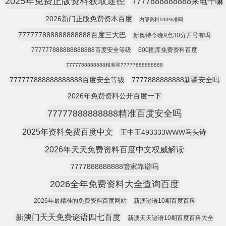
2025年免费正版资料获取途径
7777888888888来电干嘛
2026新门正版免费资本百度
内部资料100%准吗
777777888888888888百度三大巴
新奥特今晚9点30分开号有吗
777777888888888888百度安全等级
600图库免费资料百度
7777788888888精准和77777888888888
777777888888888888百度安全等级
7777888888888新疆安全吗
2026年免费资料公开百度一下
77777888888888精准百度安全吗
2025年资料免费百度中文
王中王493333WWW马头诗
2026年天天免费资料百度中文权威解读
7777888888888管家靠谱吗
2026全年免费资料大全查询百度
2026年最精准的免费资料百度网站
新澳谜语10期百度百科
新澳门天天免费谜语四七百度
新澳天天谜语10期百度百科大全