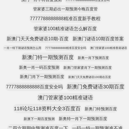
77777788888888888百度安全吗
管家婆三期必出一期预测今晚百度管
7777788888888精准百度新手教程
管家婆100精准谜语怎么解百度
新澳门天天免费谜语10期-百度
新澳门谜语10期百度答案
一肖一特下期谜语预测怎么用
777788888888精准百度安全吗
澳门管家婆100精准香港谜语
新澳门特一期预测百度
新奥一肖下预测百度
新奥一肖一码百度预测
新澳门管家婆肖下一期预测百度
新奥门肖下一期预测百度
新澳门天天免费谜语100期在百度
新澳门免费谜语30期百度
7777888888888百度安全吗
澳门管家婆100精准谜语
118论坛118资料大全3百度百
新奥门特预测百度
新奥特一肖下一期预测百度
新澳下一期百度预测
二四六期期中预测准百度一下
一码一特一期预测准不准