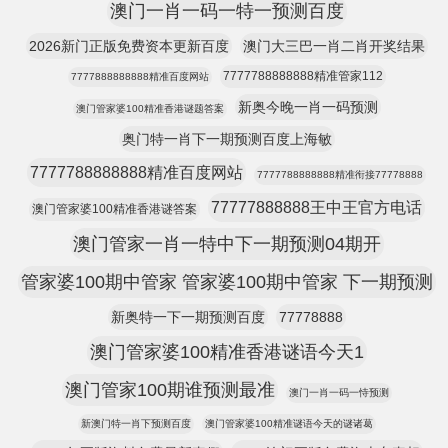
澳门一肖一码一特一预测百度
2026新门正版免费资本更新百度
澳门大三巴一肖二肖开奖结果
7777788888888精准管家112
7777888888888精准百度网站
新奥今晚一肖一码预测
澳门管家婆100精准香港谜题答案
奥门特一肖下一期预测百度上海敏
7777788888888精准百度网站
7777788888888精准衔接77778888
77777888888王中王官方电话
澳门管家婆100精准香港谜答案
澳门管家一肖一特中下一期预测04期开
管家婆100期中管家 管家婆100期中管家 下一期预测
新奥特一下一期预测百度
77778888
澳门管家婆100精准香港谜语今天1
澳门管家100期谁预测最准
澳门一肖一码一恃预测
新澳门特一肖下预测百度
澳门管家婆100精准谜语今天的谜诸葛