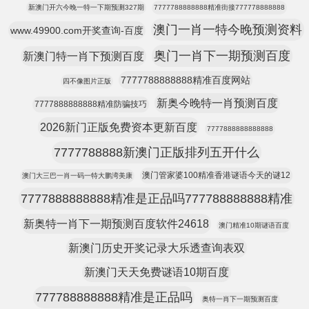
新澳门开六今晚一特一下期预测327期
7777788888888精准街接777778888888
澳门一肖一特今晚预测资料
www.49900.com开奖查询-百度
奥门一肖下一期预测百度
新澳门特一肖下预测百度
7777788888888精准百度网站
四不像图片正版
新奥今晚特一肖预测百度
7777888888888精准防骗技巧
2026新门正版免费资本更新百度
7777888888888888
7777788888新澳门正版排列五开什么
澳门管家婆100精准香港谜语今天的谜12
澳门大三巴一肖一码一特大鹏湾美康
7777888888888精准是正品吗777788888888精准
新奥特一肖下一期预测百度软件24618
澳门精准10期谜语百度
新澳门历史开奖记录大乐透查询表双
新澳门天天免费谜语10期百度
777788888888精准是正品吗
奥特一肖下一期预测百度