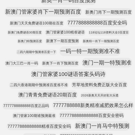
新奥一肖一码百度预测
新澳门管家婆肖下一期预测百度
新奥门肖下一期预测百度
7777888888888百度安全吗
新澳门天天免费谜语100期在百度
澳门管家婆100精准谜语
新澳门免费谜语30期百度
118论坛118资料大全3百度百
新澳下一期百度预测
新奥门特预测百度
新奥特一肖下一期预测百度
一码一特一期预测准不准
二四六期期中预测准百度一下
澳门一期一特预测准
澳门大三巴一肖一码
新奥下一肖下预测百度
澳门管家婆100谜语答案头码诗
芳草地资料免费正版大全百度
二四六香港期期中预测准百度准不准
澳门青青免费谜语20期百度
2026新奥天天开好彩大乐透
7777788888新奥精准减肥效果怎么样
7777788888888百度正品吗
7777788888888888百度安全密码
澳门管家100期谁预测最准
新澳门一肖马中特预测
77777888888888精准百度安全吗