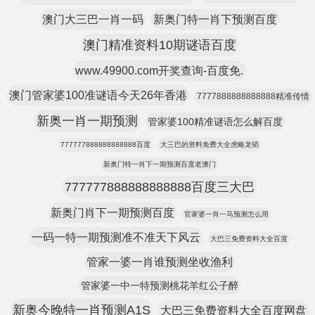
澳门大三巴一肖一码
新奥门特一肖下预测百度
澳门精准资料10期谜语百度
www.49900.com开奖查询-百度免.
澳门管家婆100准谜语今天26年香港
7777888888888888精准传情
新奥一肖一期预测
管家婆100精准谜语怎么解百度
777777888888888888百度
大三巴的资料免费大全虎略龙韬
新奥门特一肖下一期预测百度老澳门
777777888888888888百度三大巴
新奥门肖下一期预测百度
官家婆一肖一马预测怎么用
一码一特一期预测准不准天下风云
大巴三免费资料大全百度
管家一婆一肖谁预测坐收渔利
管家婆一中一特预测桃花羊红公子醉
新奥今晚特一肖预测A1S
大巴三免费资料大全百度网盘