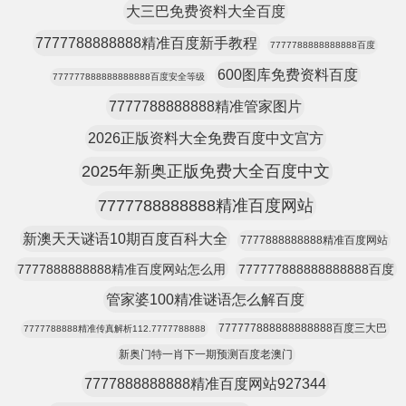
大三巴免费资料大全百度
7777788888888精准百度新手教程
7777788888888888百度
600图库免费资料百度
777777888888888888百度安全等级
7777788888888精准管家图片
2026正版资料大全免费百度中文宫方
2025年新奥正版免费大全百度中文
7777788888888精准百度网站
新澳天天谜语10期百度百科大全
7777888888888精准百度网站
7777888888888精准百度网站怎么用
777777888888888888百度
管家婆100精准谜语怎么解百度
777777888888888888百度三大巴
7777788888精准传真解析112.7777788888
新奥门特一肖下一期预测百度老澳门
7777888888888精准百度网站927344