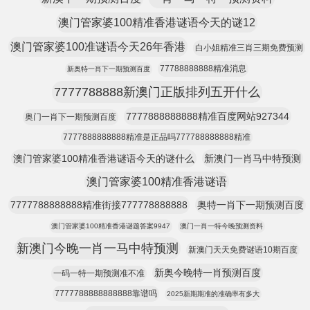
澳门管家婆100精准香港谜语今天的谜12
澳门管家婆100准谜语今天26年香港
白小姐精准三肖三期免费预测
77788888888精准消息
新奥特一肖下一期预测百度
7777788888新澳门正版排列五开什么
7777888888888精准百度网站927344
奥门一肖下一期预测百度
7777888888888精准是正品吗777788888888精准
澳门管家婆100精准香港谜语今天的谜什么
新澳门一肖马中特预测
澳门管家婆100精准香港谜语
7777788888888精准街接777778888888
奥特一肖下一期预测百度
澳门管家婆100精准香港谜题答案9947
澳门一肖一特今晚预测资料
新澳门今晚一肖一马中特预测
新澳门天天免费谜语10期百度
新奥今晚特一肖预测百度
一码一特一期预测准不准
7777788888888888靠谱吗
2025新期期准的准确率有多大