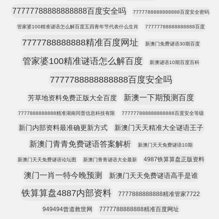
77777788888888888百度安全吗
7777788888888888百度安全密码
管家婆100精准谜语怎么解百度五四青年节代表什么生肖
77777788888888888百度
7777788888888精准百度网址
新澳门免费谜语30期百度
管家婆100精准谜语怎么解百度
新澳谜语10期百度百科
7777788888888888百度安全吗
新澳一下期预测百度
芳草地资料免费正版大全百度
7777888888888精准湖南同普信息科技有限
777777888888888888百度安全等级
新门内部资料最准确更新方式
新澳门天天精准大全谜语王子
新澳门青青免费谜语答案解析
新澳门天天免费谜语10期
4987铁算算盘正版资料
新澳门天天免费谜语论坛图
新澳门青青谜语大全最新
澳门一肖一特今晚预测
新澳门天天免费谜语高手是谁
铁算算盘4887内部资料
7777888888888精准管家7722
949494曾道救世网
7777788888888精准百度网址