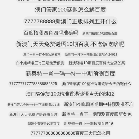
澳门管家100谜题怎么解百度
7777788888新澳门正版排列五开什么
百度预测四肖四码准确吗
新澳门精准10期谜语百度
新澳门天天免费谜语10期百度,不吃饭吃啥呢
澳门一肖一特今晚预测资料
新奥特一肖下一期预测百度软件24618
白小姐精准三肖三期免费预测
新澳谜语10期百度百科大全及答案
新奥特一肖一码一特一中期预测百度
7777777777788888882325
澳门管家婆100精准香港谜语今天的谜什么
澳门管家婆100精准香港谜语今天的谜12
新澳门今晚四肖期期中特预测准不准
新澳门开六今晚一特一下期预测327期
新奥特一肖下一期预测百度跟新奥免
新澳门天天免费谜语诗曲百度
新奥特一肖下一期预测百度49
新澳免费谜语10期百度
777777888888888888百度三大巴怎么用