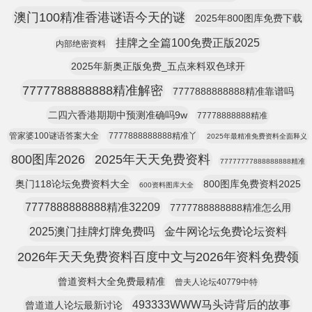
澳门100精准香港谜语今天的谜
2025年800图库免费下载
挂牌之全篇100免费正版2025
内部绝密资料
2025年新奥正版免费_五点来料双色球开
7777788888888精准解密
7777888888888精准靠谱吗
二四六香港期期中预测准确吗9w
77778888888精准
管家婆100谜语答案大全
7777888888888精准丫
2025年最精准免费资料全面释义
800图库2026
2025年天天免费资料
77777777888888888精准
奥门118论坛免费资料大全
800图库免费资料2025
600资料图库大全
7777888888888精准32209
7777788888888精准怎么用
2025澳门挂牌灯牌免费吗
金牛网论坛免费论坛资料
2026年天天免费资料百度中文与2026年资料免费领
曾道资料大全免费最精准
曾夫人论坛40779中特
493333WWW马头诗背后的故事
曾道道人论坛最新讨论