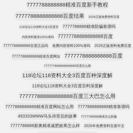
7777788888888精准百度新手教程
7777788888888888百度结果
2026正版免费资料百度
7777788888精准防骗靠谱吗
118论坛118资料大全3百度百
77777788888888888百度
内部资料最准100%准吗
7777788888888百度正品吗
免费内部资料100%准吗
2026正版资料免费百度
7777778888888888百度
7777788888888精准百度网址
777777888888888888百度怎么搜
118论坛118资料大全3百度百种深度解
118论坛118资料大全3百度百料深度解
777777888888888888百度三大巴怎么用
7777888888888精准百度网站怎么用
7777888888888精准靠谱吗
493333WWW马头诗背后的故事
7777788888精准怎么防骗
7777788888新奥精准减肥效果怎么样
2026年免费资料百度中文