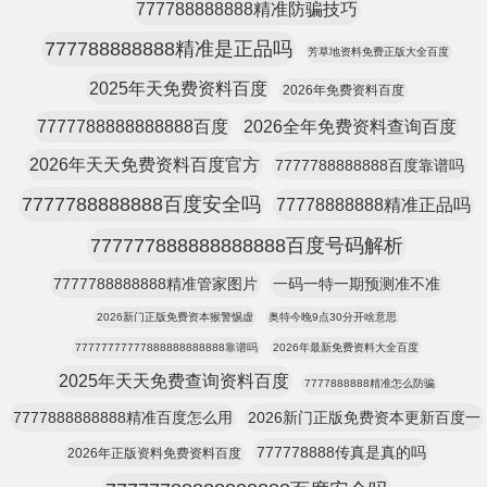
777788888888精准防骗技巧
777788888888精准是正品吗
芳草地资料免费正版大全百度
2025年天免费资料百度
2026年免费资料百度
7777788888888888百度
2026全年免费资料查询百度
2026年天天免费资料百度官方
7777788888888百度靠谱吗
7777788888888百度安全吗
77778888888精准正品吗
777777888888888888百度号码解析
7777788888888精准管家图片
一码一特一期预测准不准
2026新门正版免费资本猴警惕虚
奥特今晚9点30分开啥意思
77777777777888888888888靠谱吗
2026年最新免费资料大全百度
2025年天天免费查询资料百度
7777888888精准怎么防骗
7777888888888精准百度怎么用
2026新门正版免费资本更新百度一
777778888传真是真的吗
2026年正版资料免费资料百度