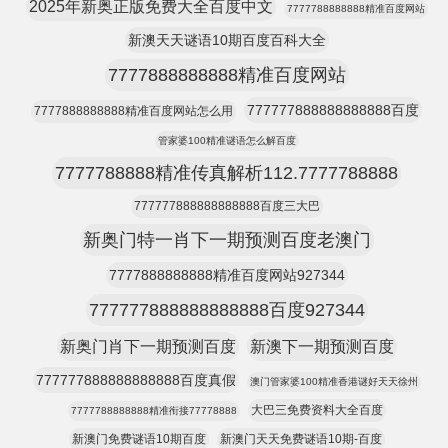
2025年新奥正版免费大全百度中文
7777788888888精准百度网站
新澳天天谜语10期百度百科大全
7777888888888精准百度网站
777777888888888888百度
7777888888888精准百度网站怎么用
管家婆100精准谜语怎么解百度
7777788888精准传真解析112.7777788888
777777888888888888百度三大巴
新奥门特一肖下一期预测百度老澳门
7777888888888精准百度网站927344
777777888888888888百度927344
新奥门肖下一期预测百度
新澳下一期预测百度
777777888888888888百度真假
澳门管家婆100精准香港谜好天天徐州
大巴三免费资料大全百度
7777788888888精准衔接77778888
新澳门免费谜语10期百度
新澳门天天免费谜语10期-百度