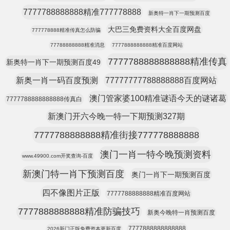
7777788888888精准777778888
新奥特一肖下一期预测百度
大巴三免费资料大全百度网盘
777778888精准传真怎么防骗
77788888888精准消息
7777888888888精准百度网站
7777788888888888精准传真
新奥特一肖下一期预测百度49
新奥一肖一码百度预测
77777777788888888百度网站
澳门管家婆100精准谜语今天的谜诸葛
7777788888888888传真白
新澳门开六今晚一特一下期预测327期
7777788888888精准街接777778888888
澳门一肖一特今晚预测资料
www.49900.com开奖查询-百度
新澳门特一肖下预测百度
奥门一肖下一期预测百度
四不像图片正版
7777788888888精准百度网站
7777888888888精准防骗技巧
新奥今晚特一肖预测百度
7777888888888888
2026新门正版免费资本更新百度