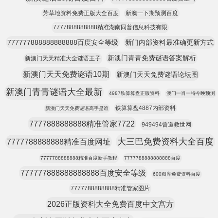
芳草地资料免费正版大全百度
新澳一下期预测百度
7777888888888精准湖南同普信息科技有限
777777888888888888百度安全等级
新门内部资料最准确更新方式
新澳门青青免费谜语答案解析
新澳门天天精准大全谜语王子
新澳门天天免费谜语10期
新澳门天天免费谜语论坛图
新澳门青青谜语大全最新
4987铁算算盘正版资料
澳门一肖一特今晚预测
铁算算盘4887内部资料
新澳门天天免费谜语高手是谁
7777888888888精准管家7722
949494曾道救世网
大三巴免费资料大全百度
7777788888888精准百度网址
7777788888888精准百度新手教程
7777788888888888百度
777777888888888888百度安全等级
600图库免费资料百度
7777788888888精准管家图片
2026正版资料大全免费百度中文宫方