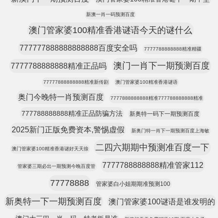
新澳一肖一码预测百度
澳门管家婆100精准香港谜语今天的谜什么
777777888888888888百度安全吗
7777788888888精准精疆
澳门一肖下一期预测百度
7777788888888精准正品吗
77777888888888精准新传剧
澳门管家婆100精准香港谜语
奥门今晚特一肖预测百度
7777888888888精准777788888888精准
777788888888精准正品防骗方法
新奥特一码下一期预测百度
2025新门正版免费资本,警惕虚假
新奥门特一肖下一期预测百度上海敏
二四六期期中预测准百度一下
澳门管家婆100精准香港谜好天天徐
7777788888888精准管家112
管家婆三期必出一期预测今晚百度管
77778888
管家婆白小姐期期准预测100
新奥特一下一期预测百度
澳门管家婆100谜语是谁发明的