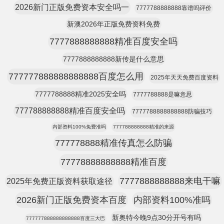
2026新门正版免费资本安全吗一
7777788888888靠谱吗评价
新澳2026年正版免费资料免费
7777888888888精准百度安全吗
7777888888888新传是什么意思
777777888888888888百度怎么用
2025年天天免费百度资料
7777788888精准2025安全吗
7777788888是嘛意思
777788888888精准百度安全吗
7777788888888888防骗技巧
内部资料100%免费准吗
777788888888精准的来源
777778888精准传真怎么防骗
77778888888888精准百度
7777888888888来电干嘛
2025年免费正版资料获取途径
2026新门正版免费资本百度
内部资料100%准吗
新奥特今晚9点30分开号有吗
777777888888888888百度三大巴