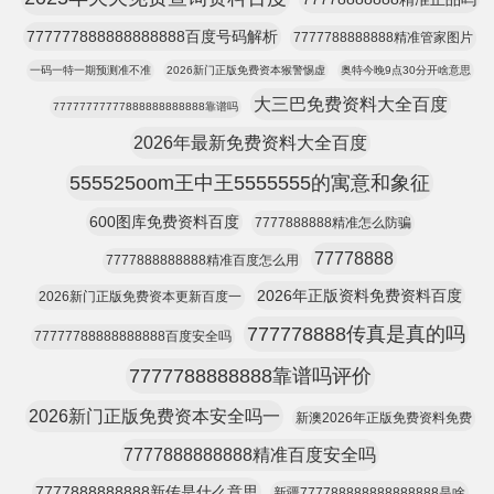
777777888888888888百度号码解析
7777788888888精准管家图片
一码一特一期预测准不准
2026新门正版免费资本猴警惕虚
奥特今晚9点30分开啥意思
大三巴免费资料大全百度
77777777777888888888888靠谱吗
2026年最新免费资料大全百度
555525oom王中王5555555的寓意和象征
600图库免费资料百度
7777888888精准怎么防骗
77778888
7777888888888精准百度怎么用
2026年正版资料免费资料百度
2026新门正版免费资本更新百度一
777778888传真是真的吗
77777788888888888百度安全吗
7777788888888靠谱吗评价
2026新门正版免费资本安全吗一
新澳2026年正版免费资料免费
7777888888888精准百度安全吗
7777888888888新传是什么意思
新疆777788888888888888是啥