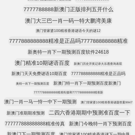
7777788888新澳门正版排列五开什么
澳门大三巴一肖一码一特大鹏湾美康
澳门管家婆100精准香港谜语今天的谜12
7777888888888精准是正品吗777788888888精准
新奥特一肖下一期预测百度软件24618
澳门精准10期谜语百度
新澳门历史开奖记录大乐透查询表双
新澳门天天免费谜语10期百度
777788888888精准是正品吗
新澳门特一肖下一期预测百度新澳门
奥特一肖下一期预测百度
7777788888888精准衔接和777788888888精准新
澳门一肖一马一恃一中下一期预测
澳门管家婆100精准香港谜题答案9947
二四六香港期期中预测准百度一下
新澳门准期期准预测
777777888888888精准传真
新澳门今晚特一肖下预测百度
新澳门下一期预测百度
澳门管家婆100精准香港谜下一期中垦