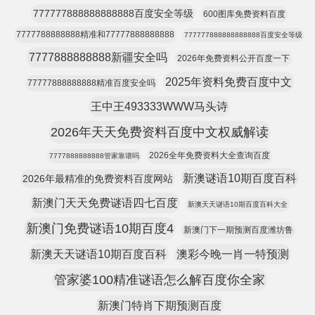
777777888888888888百度安全等级
600图库免费资料百度
7777788888888精准和77777888888888
777777888888888888百度安全等级
7777888888888新疆安全吗
2026年免费资料公开百度一下
2025年资料免费百度中文
77777888888888精准百度安全吗
王中王493333WWW马头诗
2026年天天免费资料百度中文权威解读
2026全年免费资料大全查询百度
7777888888888管家靠谱吗
新澳谜语10期百度百科
2026年最精准的免费资料百度网站
新澳门天天免费谜语四七百度
新澳天天谜语10期百度百科大全
新澳门免费谜语10期百度4
新澳门下一期预测百度潍坊鲁
新澳天天谜语10期百度百科
澳彩今晚一肖一特预测
管家婆100精准谜语怎么解百度你全家
新澳门特肖下期预测百度