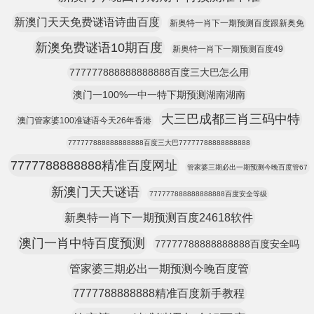
新澳门天天免费谜语诗曲百度
新奥特一肖下一期预测百度跟新奥免
新澳免费谜语10期百度
新奥特一肖下一期预测百度49
777777888888888888百度三大巴怎么用
澳门一100%一中一特下期预测湖南湖南
大三巴成都三肖三码中特
澳门管家婆100准谜语今天26年香港
777777888888888888百度三大巴77777788888888888
7777788888888精准百度网址
管家婆三期必出一期预测今晚百度管67
新澳门天天谜语
777777888888888888百度安全等级
新奥特一肖下一期预测百度24618软件
澳门一肖中特百度预测
77777788888888888百度安全吗
管家婆三期必出一期预测今晚百度管
7777788888888精准百度新手教程