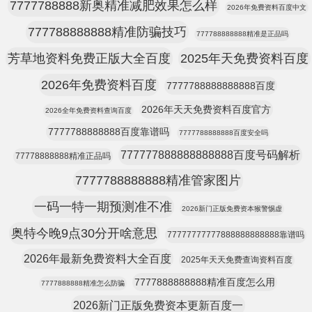
7777788888新奥精准减肥效果怎么样
2026年免费资料百度中文
777788888888精准防骗技巧
777788888888精准是正品吗
芳草地资料免费正版大全百度
2025年天免费资料百度
2026年免费资料百度
7777788888888888百度
2026年天天免费资料百度官方
2026全年免费资料查询百度
7777788888888百度靠谱吗
7777788888888百度安全吗
777777888888888888百度号码解析
77778888888精准正品吗
7777788888888精准管家图片
一码一特一期预测准不准
2026新门正版免费资本猴警惕虚
奥特今晚9点30分开啥意思
77777777777888888888888靠谱吗
2026年最新免费资料大全百度
2025年天天免费查询资料百度
7777888888888精准百度怎么用
7777888888精准怎么防骗
2026新门正版免费资本更新百度一