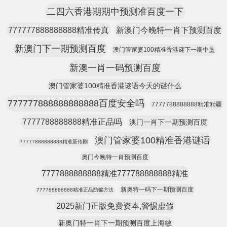
二四六香港期期中预测准百度一下
777777888888888精准传真
新澳门今晚特一肖下预测百度
新澳门下一期预测百度
澳门管家婆100精准香港谜下一期中垦
新澳一肖一码预测百度
澳门管家婆100精准香港谜语今天的谜什么
777777888888888888百度安全吗
7777788888888精准精疆
7777788888888精准正品吗
澳门一肖下一期预测百度
澳门管家婆100精准香港谜语
77777888888888精准新传剧
奥门今晚特一肖预测百度
7777888888888精准777788888888精准
新奥特一码下一期预测百度
777788888888精准正品防骗方法
2025新门正版免费资本,警惕虚假
新奥门特一肖下一期预测百度上海敏