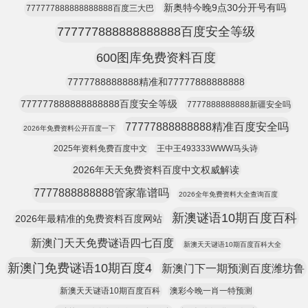
新奥特今晚9点30分开号有吗
777777888888888888百度三大巴
777777888888888888百度安全等级
600图库免费资料百度
7777788888888精准和77777888888888
777777888888888888百度安全等级
7777888888888新疆安全吗
77777888888888精准百度安全吗
2026年免费资料公开百度一下
2025年资料免费百度中文
王中王493333WWW马头诗
2026年天天免费资料百度中文权威解读
7777888888888管家靠谱吗
2026全年免费资料大全查询百度
新澳谜语10期百度百科
2026年最精准的免费资料百度网站
新澳门天天免费谜语四七百度
新澳天天谜语10期百度百科大全
新澳门免费谜语10期百度4
新澳门下一期预测百度潍坊鲁
新澳天天谜语10期百度百科
澳彩今晚一肖一特预测