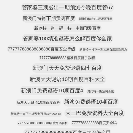
管家婆三期必出一期预测今晚百度管67
新澳门特肖下期预测百度
新澳门精准10期谜语百度
新奥特一肖一码一特一中期预测百度
管家婆100精准谜语怎么解百度你全家
777777888888888888百度安全等级
新奥特一肖下一期预测百度跟新奥免
7777788888888精准百度新手教程
新澳门天天免费谜语四七百度
新澳天天谜语10期百度百科大全
新澳门免费谜语10期百度4
奥门特一期预测百度
新澳免费谜语10期百度
新澳天天谜语10期百度百科
大三巴免费资料大全百度
新奥特一肖下一期预测百度软件24618
7777788888888百度安全吗
777777888888888888百度号码解析
777777888888888888百度三大巴怎么用