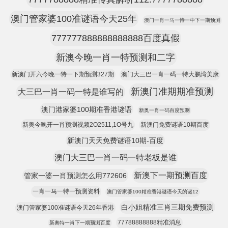
澳门管家婆100准谜语今天25年
澳门一肖一马一恃一中下一期预测
777777888888888888百度真假
新澳今晚一肖一特预测和二字
新澳门开六今晚一特一下期预测327期
澳门大三巴一肖一码一特大鹏湾美康
新澳门准期期准预测
大三巴一肖一码一特是谁写的
澳门港家婆100期准香港谜语
新奥一肖一码百度预测
新奥今晚开一肖预测视频2O2511,1O号九
新澳门免费谜语10期百度
新澳门天天免费谜语10期-百度
澳门大三巴一肖一码一特老板是谁
新澳下一期预测百度
管家一婆一肖预测怎么用772606
一肖一马一特一预测资料
澳门管家婆100精准香港谜语今天的谜12
白小姐精准三肖三期免费预测
澳门管家婆100准谜语今天26年香港
77788888888精准消息
新奥特一肖下一期预测百度