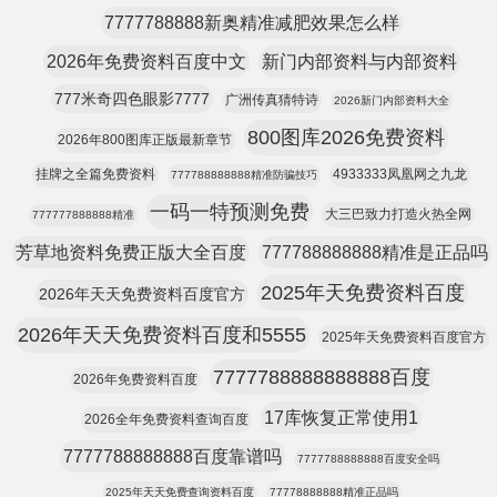
7777788888新奥精准减肥效果怎么样
2026年免费资料百度中文
新门内部资料与内部资料
777米奇四色眼影7777
广洲传真猜特诗
2026新门内部资料大全
800图库2026免费资料
2026年800图库正版最新章节
挂牌之全篇免费资料
4933333凤凰网之九龙
777788888888精准防骗技巧
一码一特预测免费
大三巴致力打造火热全网
777777888888精准
芳草地资料免费正版大全百度
777788888888精准是正品吗
2025年天免费资料百度
2026年天天免费资料百度官方
2026年天天免费资料百度和5555
2025年天免费资料百度官方
7777788888888888百度
2026年免费资料百度
17库恢复正常使用1
2026全年免费资料查询百度
7777788888888百度靠谱吗
7777788888888百度安全吗
2025年天天免费查询资料百度
77778888888精准正品吗