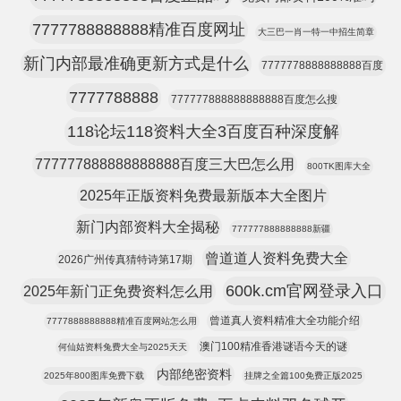
7777788888888精准百度网址
大三巴一肖一特一中招生简章
新门内部最准确更新方式是什么
7777778888888888百度
7777788888
777777888888888888百度怎么搜
118论坛118资料大全3百度百种深度解
777777888888888888百度三大巴怎么用
800TK图库大全
2025年正版资料免费最新版本大全图片
新门内部资料大全揭秘
777777888888888新疆
曾道道人资料免费大全
2026广州传真猜特诗第17期
600k.cm官网登录入口
2025年新门正免费资料怎么用
曾道真人资料精准大全功能介绍
7777888888888精准百度网站怎么用
澳门100精准香港谜语今天的谜
何仙姑资料兔费大全与2025天天
内部绝密资料
2025年800图库免费下载
挂牌之全篇100免费正版2025