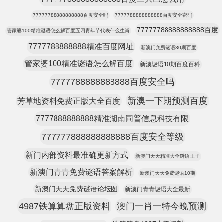
77777788888888888百度安全吗
7777788888888888百度安全密码
77777788888888888百度
管家婆100精准谜语怎么解百度五四青年节代表什么生肖
7777788888888精准百度网址
新澳门免费谜语30期百度
管家婆100精准谜语怎么解百度
新澳谜语10期百度百科
7777788888888888百度安全吗
新澳一下期预测百度
芳草地资料免费正版大全百度
7777888888888精准湖南同普信息科技有限
777777888888888888百度安全等级
新门内部资料最准确更新方式
新澳门天天精准大全谜语王子
新澳门青青免费谜语答案解析
新澳门天天免费谜语10期
新澳门天天免费谜语论坛图
新澳门青青谜语大全最新
4987铁算算盘正版资料
澳门一肖一特今晚预测