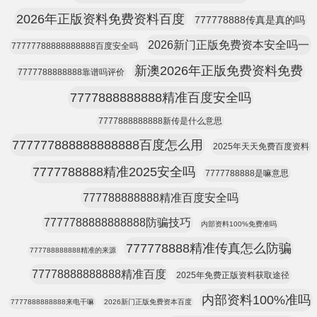
2026年正版资料免费资料百度
777778888传真是真的吗
2026新门正版免费资本安全吗一
77777788888888888百度安全吗
新澳2026年正版免费资料免费
7777788888888靠谱吗评价
7777888888888精准百度安全吗
7777888888888新传是什么意思
777777888888888888百度怎么用
2025年天天免费百度资料
7777788888精准2025安全吗
7777788888是嘛意思
777788888888精准百度安全吗
7777788888888888防骗技巧
内部资料100%免费准吗
777778888精准传真怎么防骗
777788888888精准的来源
77778888888888精准百度
2025年免费正版资料获取途径
内部资料100%准吗
7777888888888来电干嘛
2026新门正版免费资本百度