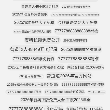
曾道道人48449致力打造
2026芳草地免费资料大全
2025精准资料免费领取
7777788888888精准街接7777788888888
2025精准资料大全免费
金牌谜语网站大全免费
7777788888888888衔接
2025年正版资料免费下载入口图片
资料长期免费公开
三中三免费平码网
曾道道人48449开奖记录
2025新期期准的准确率
7777778888888精准
7777788888精准免传真
2025全年免费资料杳询方法是什么呢
内部资料最准100%准吗
曾道道2026年官方网站
600图库兔费2025
7777788888888精准新传剧
2025年精准免费资料大全最新免费领取
77777788888888888百度
7777888888888精准百度网站
大三巴三肖二二
2026年新奥正版免费大全-百度2025年全
7777788888888百度正品吗
免费内部资料100%准吗