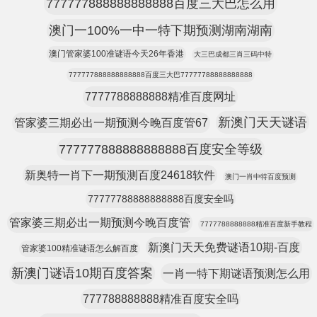
777777888888888888百度三大巴怎么用
澳门一100%一中一特下期预测湖南湖南
澳门管家婆100准谜语今天26年香港
大三巴成都三肖三码中特
777777888888888888百度三大巴77777788888888888
7777788888888精准百度网址
新澳门天天谜语
管家婆三期必出一期预测今晚百度管67
777777888888888888百度安全等级
新奥特一肖下一期预测百度24618软件
澳门一肖中特百度预测
77777788888888888百度安全吗
管家婆三期必出一期预测今晚百度管
7777788888888精准百度新手教程
新澳门天天免费谜语10期-百度
管家婆100精准谜语怎么解百度
新澳门谜语10期百度答案
一肖一特下期谜语预测怎么用
777788888888精准百度安全吗