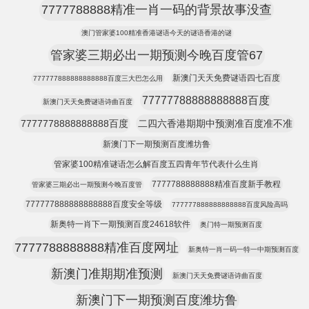
7777788888精准一肖一码的背景故事没查
澳门管家婆100精准香港谜语今天的谜语香港的谜
管家婆三期必出一期预测今晚百度管67
新澳门天天免费谜语四七百度
777777888888888888百度三大巴怎么用
77777788888888888百度
新澳门天天免费谜语诗曲百度
7777778888888888百度
二四六香港期期中预测准百度准不准
新澳门下一期预测百度潍坊鲁
管家婆100精准谜语怎么解百度五四青年节代表什么生肖
7777788888888精准百度新手教程
管家婆三期必出一期预测今晚百度管
777777888888888888百度安全等级
777777888888888888百度风险高吗
新奥特一肖下一期预测百度24618软件
奥门特一期预测百度
7777788888888精准百度网址
新奥特一肖一码一特一中期预测百度
新澳门准期期准预测
新澳门天天免费谜语诗曲百度
新澳门下一期预测百度潍坊鲁