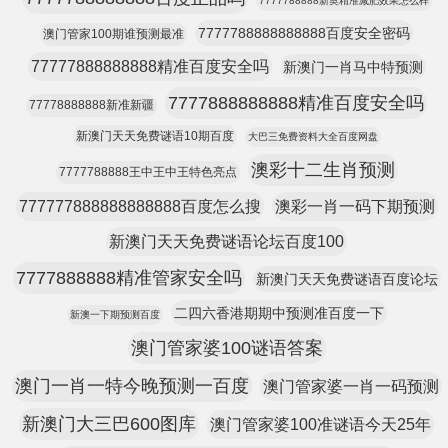
7777788888新奥精准减肥效果怎么样
7777788888888888百度安全密码
澳门管家100期谁预测最准
77777888888888精准百度安全吗
新澳门一肖马中特预测
7777888888888精准百度安全吗
77778888888新准新疆
新澳门天天免费谜语10期百度
大巴三免费资料大全百度网盘
澳彩十二生肖预测
7777788888王中王中王特色亮点
777777888888888888百度怎么搜
澳彩一肖一码下期预测
新澳门天天免费谜语论坛百度100
7777888888精准管家安全吗
新澳门天天免费谜语百度论坛
二四六香港期期中预测准百度一下
新澳一下期预测百度
澳门管家婆100谜语答案
澳门一肖一特今晚预测一百度
澳门管家婆一肖一码预测
新澳门大三巴600图库
澳门管家婆100准谜语今天25年