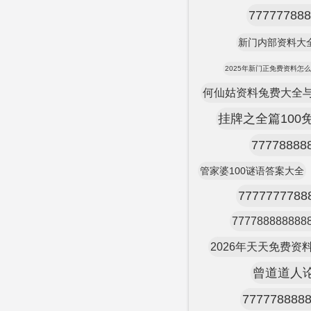
7777778
新门内部资料大
2025年新门正免费资料怎
何仙姑资料兔费大全与
挂牌之全篇100免
7777888
管家婆100谜语答案大全
777777778
77778888888
2026年天天免费资
曾道道人
7777788