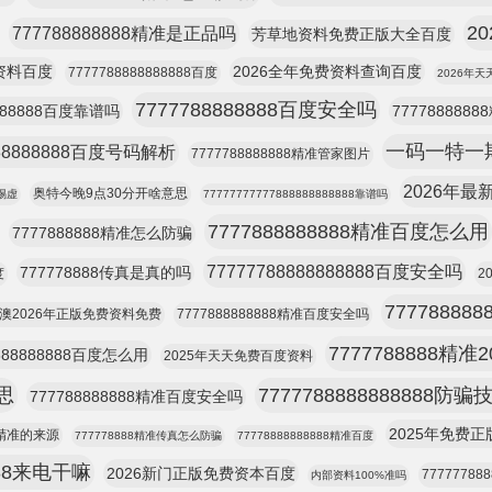
2
777788888888精准是正品吗
芳草地资料免费正版大全百度
费资料百度
2026全年免费资料查询百度
7777788888888888百度
2026年
7777788888888百度安全吗
8888888百度靠谱吗
777788888
一码一特一
888888888百度号码解析
7777788888888精准管家图片
2026年
奥特今晚9点30分开啥意思
惕虚
77777777777888888888888靠谱吗
7777888888888精准百度怎么用
7777888888精准怎么防骗
77777788888888888百度安全吗
777778888传真是真的吗
度
2
7777888
澳2026年正版免费资料免费
7777888888888精准百度安全吗
7777788888精准
8888888888百度怎么用
2025年天天免费百度资料
意思
7777788888888888防骗
777788888888精准百度安全吗
2025年免费
88精准的来源
777778888精准传真怎么防骗
77778888888888精准百度
888来电干嘛
2026新门正版免费资本百度
7777778
内部资料100%准吗