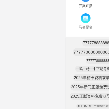
开奖直播
马会原创
777778888
777778888888
777778888
一码一特一中下期号
2025年精准资料获
2025年新门正版免费
2025正版资料免费获
澳门一码一特一中预测准不准