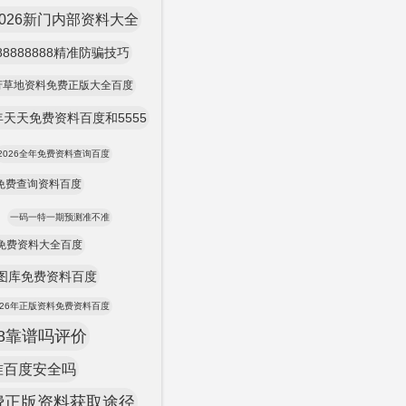
2026新门内部资料大全
788888888精准防骗技巧
芳草地资料免费正版大全百度
6年天天免费资料百度和5555
2026全年免费资料查询百度
天免费查询资料百度
一码一特一期预测准不准
免费资料大全百度
0图库免费资料百度
026年正版资料免费资料百度
888靠谱吗评价
8精准百度安全吗
免费正版资料获取途径