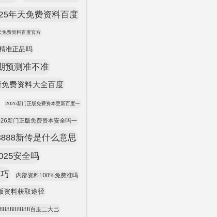
025年天免费资料百度
天天免费资料百度官方
88精准正品吗
期预测准不准
最新免费资料大全百度
2026新门正版免费资本更新百度一
026新门正版免费资本安全吗一
888888新传是什么意思
2025安全吗
技巧
内部资料100%免费准吗
正版资料获取途径
88888888888百度三大巴