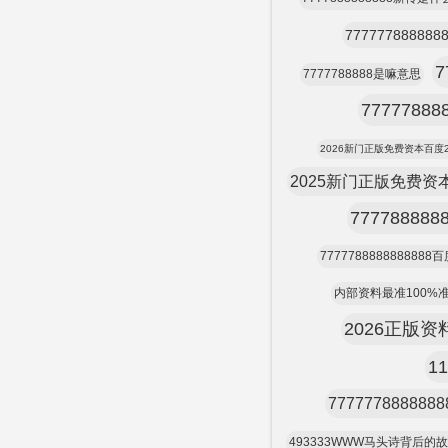
77777788888
7
7777788888是嘛意思
777778
2026新门正版免费资本百度2
2025新门正版免费资
77778888
7777788888888888
内部资料最准100%
2026正版
1
7777778888
493333WWW马头诗背后的