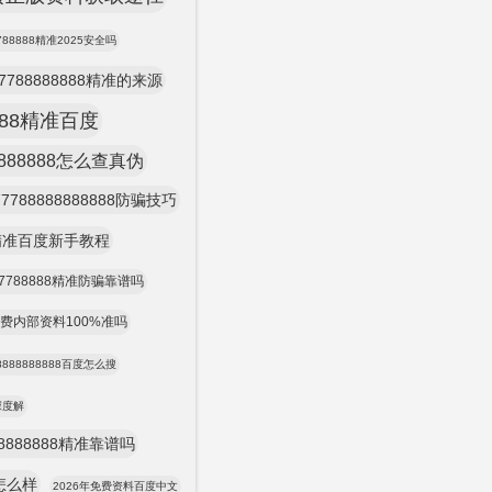
788888精准2025安全吗
77788888888精准的来源
8888精准百度
8888888怎么查真伪
77788888888888防骗技巧
88精准百度新手教程
77788888精准防骗靠谱吗
费内部资料100%准吗
88888888888百度怎么搜
深度解
88888888精准靠谱吗
果怎么样
2026年免费资料百度中文