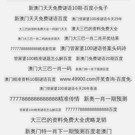
新澳门天天免费谜语10期-百度小兔子
新澳门天天免费谜语百度
澳门管家婆100准谜语今天25年
澳大三巴的资料免费大全
大三巴的资料免费大全一同新门天天
澳门大三巴一肖二肖开奖结果
澳门大三巴一肖二码的坐井观天
澳门管家婆100谜语答案头码诗
7777788888888精准新官家
管家婆100精准谜题怎么解百度
新澳门免费谜语20期百度
澳门大三巴一肖一码
新奥门特一肖下预测百度
www.49900.com开奖查询-百度免.
澳门精准资料10期谜语百度
澳门管家婆100准谜语今天26年香港
7777888888888888精准传情
新奥一肖一期预测
777777888888888888百度
管家婆100精准谜语怎么解百度
大三巴的资料免费大全虎略龙韬
新奥门特一肖下一期预测百度老澳门