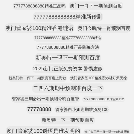
澳门一肖下一期预测百度
7777788888888精准正品吗
77777888888888精准新传剧
澳门管家婆100精准香港谜语
奥门今晚特一肖预测百度
7777888888888精准777788888888精准
777788888888精准正品防骗方法
新奥特一码下一期预测百度
2025新门正版免费资本,警惕虚假
新奥门特一肖下一期预测百度上海敏
澳门管家婆100精准香港谜好天天徐
二四六期期中预测准百度一下
管家婆三期必出一期预测今晚百度管
7777788888888精准管家112
77778888
管家婆白小姐期期准预测100
新奥特一下一期预测百度
澳门管家婆100谜语是谁发明的
澳门大三巴一肖一码一特老板是谁