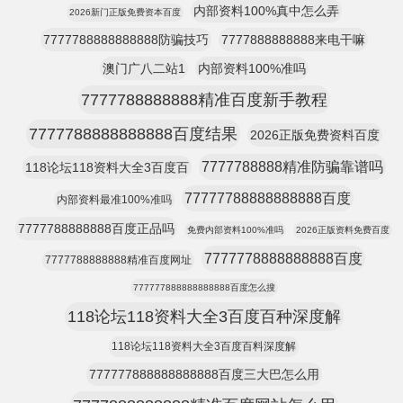
内部资料100%真中怎么弄
2026新门正版免费资本百度
7777788888888888防骗技巧
7777888888888来电干嘛
澳门广八二站1
内部资料100%准吗
7777788888888精准百度新手教程
7777788888888888百度结果
2026正版免费资料百度
7777788888精准防骗靠谱吗
118论坛118资料大全3百度百
77777788888888888百度
内部资料最准100%准吗
7777788888888百度正品吗
免费内部资料100%准吗
2026正版资料免费百度
7777778888888888百度
7777788888888精准百度网址
777777888888888888百度怎么搜
118论坛118资料大全3百度百种深度解
118论坛118资料大全3百度百料深度解
777777888888888888百度三大巴怎么用