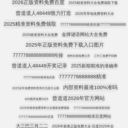
2026正版资料免费百度
2025精准资料大全免费领取下载
曾道道人48449致力打造
2026芳草地免费资料大全
2025精准资料免费领取
7777788888888精准街接7777788888888
金牌谜语网站大全免费
2025精准资料大全免费
2025年正版资料免费下载入口图片
7777788888888888衔接
资料长期免费公开
三中三免费平码网
曾道道人48449开奖记录
2025新期期准的准确率
7777778888888精准
7777788888精准免传真
内部资料最准100%准吗
2025全年免费资料杳询方法是什么呢
曾道道2026年官方网站
600图库兔费2025
2025年精准免费资料大全最新免费领取
7777788888888精准新传剧
7777888888888精准百度网站
77777788888888888百度
大三巴三肖二二
2026年新奥正版免费大全-百度2025年全