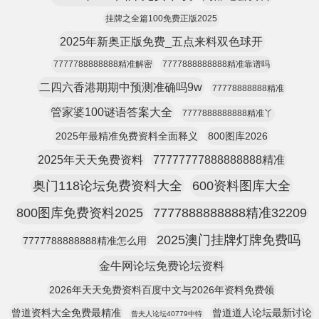
挂牌之全篇100免费正版2025
2025年新奥正版免费_五点来料双色球开
7777788888888精准解密
7777888888888精准靠谱吗
二四六香港期期中预测准确吗9w
77778888888精准
管家婆100谜语答案大全
7777888888888精准丫
2025年最精准免费资料全面释义
800图库2026
2025年天天免费资料
77777777888888888精准
奥门118论坛免费资料大全
600资料图库大全
800图库免费资料2025
7777888888888精准32209
2025澳门挂牌灯牌免费吗
7777788888888精准怎么用
金牛网论坛免费论坛资料
2026年天天免费资料百度中文与2026年资料免费领
曾道资料大全免费最精准
曾道道人论坛最新讨论
曾夫人论坛40779中特