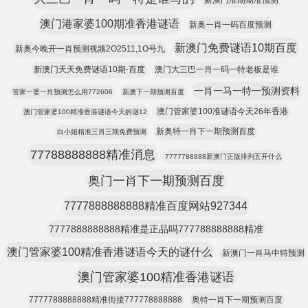
新澳门准期期准预测
澳门港家婆100期准香港谜语
新奥一肖一码百度预测
新澳门免费谜语10期百度
新奥今晚开一肖预测视频2O2511,1O号九
新澳门天天免费谜语10期-百度
澳门大三巴一肖一码一特老板是谁
一肖一马一特一预测资料
管家一婆一肖预测怎么用772606
新澳下一期预测百度
澳门管家婆100准谜语今天26年香港
澳门管家婆100精准香港谜语今天的谜12
新奥特一肖下一期预测百度
白小姐精准三肖三期免费预测
77788888888精准消息
7777788888新澳门正版排列五开什么
奥门一肖下一期预测百度
7777888888888精准百度网站927344
7777888888888精准是正品吗777788888888精准
澳门管家婆100精准香港谜语今天的谜什么
新澳门一肖马中特预测
澳门管家婆100精准香港谜语
7777788888888精准街接777778888888
奥特一肖下一期预测百度