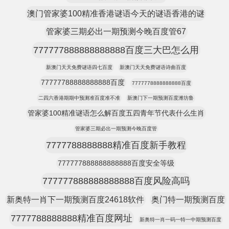
澳门管家婆100精准香港谜语今天的谜语香港的谜
管家婆三期必出一期预测今晚百度管67
777777888888888888百度三大巴怎么用
新澳门天天免费谜语四七百度
新澳门天天免费谜语诗曲百度
77777788888888888百度
7777778888888888百度
二四六香港期期中预测准百度准不准
新澳门下一期预测百度潍坊鲁
管家婆100精准谜语怎么解百度五四青年节代表什么生肖
管家婆三期必出一期预测今晚百度管
7777788888888精准百度新手教程
777777888888888888百度安全等级
777777888888888888百度风险高吗
新奥特一肖下一期预测百度24618软件
奥门特一期预测百度
7777788888888精准百度网址
新奥特一肖一码一特一中期预测百度