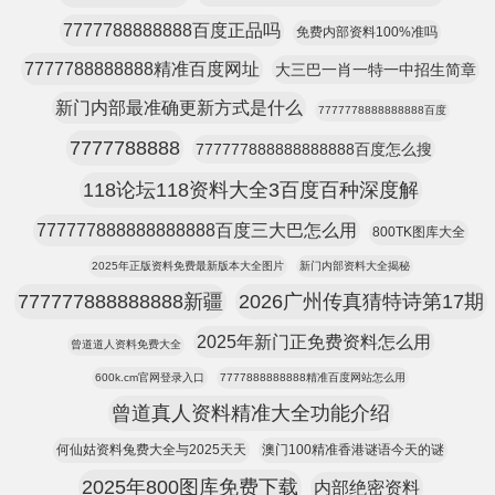
7777788888888百度正品吗
免费内部资料100%准吗
7777788888888精准百度网址
大三巴一肖一特一中招生简章
新门内部最准确更新方式是什么
7777778888888888百度
7777788888
777777888888888888百度怎么搜
118论坛118资料大全3百度百种深度解
777777888888888888百度三大巴怎么用
800TK图库大全
2025年正版资料免费最新版本大全图片
新门内部资料大全揭秘
777777888888888新疆
2026广州传真猜特诗第17期
2025年新门正免费资料怎么用
曾道道人资料免费大全
600k.cm官网登录入口
7777888888888精准百度网站怎么用
曾道真人资料精准大全功能介绍
何仙姑资料兔费大全与2025天天
澳门100精准香港谜语今天的谜
2025年800图库免费下载
内部绝密资料