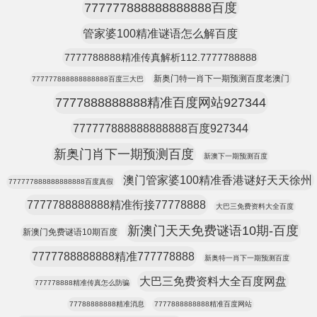
777777888888888888百度
管家婆100精准谜语怎么解百度
7777788888精准传真解析112.7777788888
新奥门特一肖下一期预测百度老澳门
777777888888888888百度三大巴
7777888888888精准百度网站927344
777777888888888888百度927344
新奥门肖下一期预测百度
新澳下一期预测百度
澳门管家婆100精准香港谜好天天徐州
777777888888888888百度真假
7777788888888精准衔接77778888
大巴三免费资料大全百度
新澳门天天免费谜语10期-百度
新澳门免费谜语10期百度
7777788888888精准777778888
新奥特一肖下一期预测百度
大巴三免费资料大全百度网盘
777778888精准传真怎么防骗
77788888888精准消息
7777888888888精准百度网站