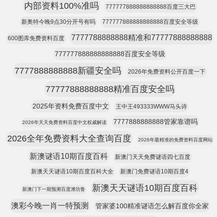
内部资料100%准吗
777777888888888888百度三大巴
新奥特今晚9点30分开号有吗
777777888888888888百度安全等级
7777788888888精准和77777888888888
600图库免费资料百度
777777888888888888百度安全等级
7777888888888新疆安全吗
2026年免费资料公开百度一下
77777888888888精准百度安全吗
2025年资料免费百度中文
王中王493333WWW马头诗
7777888888888管家靠谱吗
2026年天天免费资料百度中文权威解读
2026全年免费资料大全查询百度
2026年最精准的免费资料百度网站
新澳谜语10期百度百科
新澳门天天免费谜语四七百度
新澳天天谜语10期百度百科大全
新澳门免费谜语10期百度4
新澳天天谜语10期百度百科
新澳门下一期预测百度潍坊鲁
澳彩今晚一肖一特预测
管家婆100精准谜语怎么解百度你全家