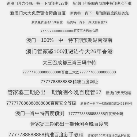
新澳门开六今晚一特一下期预测327期
新澳门今晚四肖期期中特预测准不准
新澳门天天免费谜语诗曲百度
新奥特一肖下一期预测百度跟新奥免
新澳免费谜语10期百度
新奥特一肖下一期预测百度49
777777888888888888百度三大巴怎么用
澳门一100%一中一特下期预测湖南湖南
澳门管家婆100准谜语今天26年香港
大三巴成都三肖三码中特
777777888888888888百度三大巴77777788888888888
7777788888888精准百度网址
管家婆三期必出一期预测今晚百度管67
新澳门天天谜语
777777888888888888百度安全等级
新奥特一肖下一期预测百度24618软件
澳门一肖中特百度预测
77777788888888888百度安全吗
管家婆三期必出一期预测今晚百度管
7777788888888精准百度新手教程
管家婆100精准谜语怎么解百度