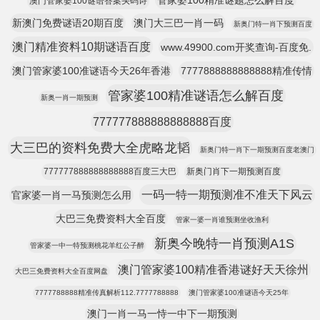
管家婆100精准谜题怎么解百度
澳门管家婆100谜语答案头码诗
新澳门免费谜语20期百度
澳门大三巴一肖一码
新奥门特一肖下预测百度
澳门精准资料10期谜语百度
www.49900.com开奖查询-百度免.
澳门管家婆100准谜语今天26年香港
7777888888888888精准传情
管家婆100精准谜语怎么解百度
新奥一肖一期预测
777777888888888888百度
大三巴的资料免费大全虎略龙韬
新奥门特一肖下一期预测百度老澳门
777777888888888888百度三大巴
新奥门肖下一期预测百度
一码一特一期预测准不准天下风云
官家婆一肖一马预测怎么用
大巴三免费资料大全百度
管家一婆一肖谁预测坐收渔利
新奥今晚特一肖预测A1S
管家婆一中一特预测桃花羊红公子醉
澳门管家婆100精准香港谜好天天徐州
大巴三免费资料大全百度网盘
7777788888精准传真解析112.7777788888
澳门管家婆100准谜语今天25年
澳门一肖一马一恃一中下一期预测