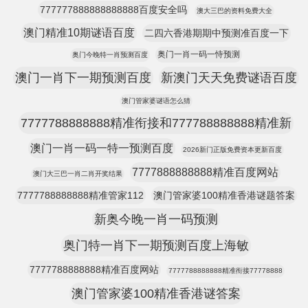
777777888888888888百度安全吗
澳大三巴的资料免费大全
澳门精准10期谜语百度
二四六香港期期中预测准百度一下
奥门一肖一码一恃预测
奥门今晚特一肖预测百度
澳门一肖下一期预测百度
新澳门天天免费谜语百度
澳门管家婆谜语怎么猜
7777788888888精准衔接和777788888888精准新
澳门一肖一码一特一预测百度
2026新门正版免费资本更新百度
7777888888888精准百度网站
澳门大三巴一肖二肖开奖结果
7777788888888精准管家112
澳门管家婆100精准香港谜题答案
新奥今晚一肖一码预测
奥门特一肖下一期预测百度上海敏
7777788888888精准百度网站
7777788888888精准衔接77778888
澳门管家婆100精准香港谜答案