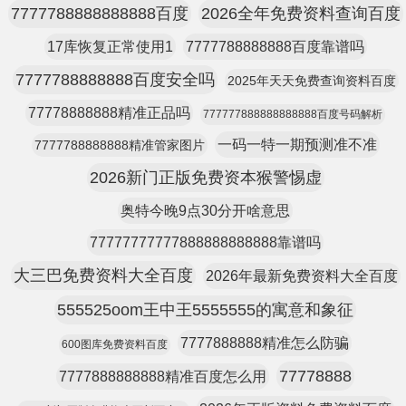
7777788888888888百度
2026全年免费资料查询百度
17库恢复正常使用1
7777788888888百度靠谱吗
7777788888888百度安全吗
2025年天天免费查询资料百度
77778888888精准正品吗
777777888888888888百度号码解析
一码一特一期预测准不准
7777788888888精准管家图片
2026新门正版免费资本猴警惕虚
奥特今晚9点30分开啥意思
77777777777888888888888靠谱吗
大三巴免费资料大全百度
2026年最新免费资料大全百度
555525oom王中王5555555的寓意和象征
7777888888精准怎么防骗
600图库免费资料百度
77778888
7777888888888精准百度怎么用