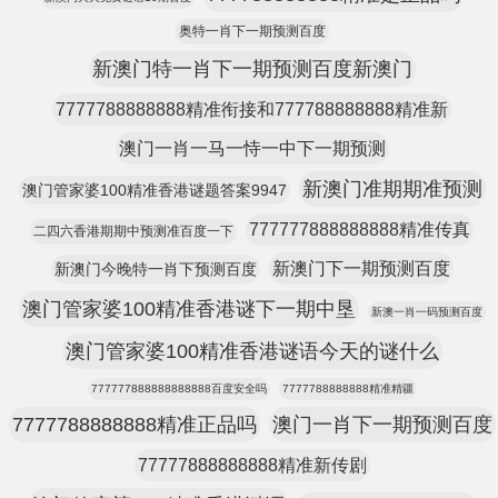
奥特一肖下一期预测百度
新澳门特一肖下一期预测百度新澳门
7777788888888精准衔接和777788888888精准新
澳门一肖一马一恃一中下一期预测
新澳门准期期准预测
澳门管家婆100精准香港谜题答案9947
777777888888888精准传真
二四六香港期期中预测准百度一下
新澳门下一期预测百度
新澳门今晚特一肖下预测百度
澳门管家婆100精准香港谜下一期中垦
新澳一肖一码预测百度
澳门管家婆100精准香港谜语今天的谜什么
777777888888888888百度安全吗
7777788888888精准精疆
7777788888888精准正品吗
澳门一肖下一期预测百度
77777888888888精准新传剧