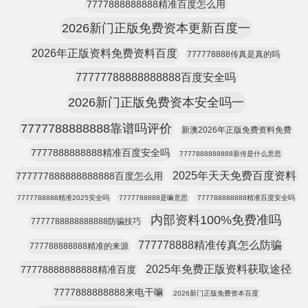
7777888888888精准百度怎么用
2026新门正版免费资本更新百度一
2026年正版资料免费资料百度
777778888传真是真的吗
77777788888888888百度安全吗
2026新门正版免费资本安全吗一
7777788888888靠谱吗评价
新澳2026年正版免费资料免费
7777888888888精准百度安全吗
7777888888888新传是什么意思
2025年天天免费百度资料
777777888888888888百度怎么用
7777788888精准2025安全吗
7777788888是嘛意思
777788888888精准百度安全吗
内部资料100%免费准吗
7777788888888888防骗技巧
777778888精准传真怎么防骗
777788888888精准的来源
2025年免费正版资料获取途径
77778888888888精准百度
7777888888888来电干嘛
2026新门正版免费资本百度