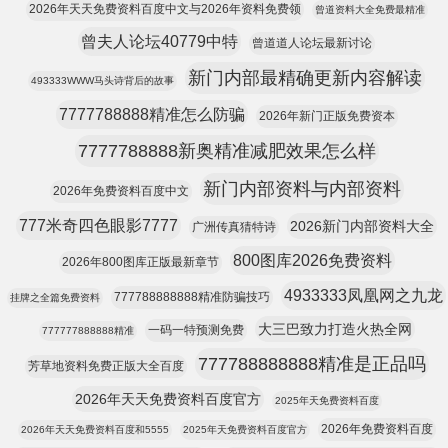
2026年天天免费资料百度中文与2026年资料免费领
曾道资料大全免费最精准
曾夫人论坛40779中特
曾道道人论坛最新讨论
新门内部最精确更新内容解读
493333WWW马头诗背后的故事
7777788888精准怎么防骗
2026年新门正版免费资本
7777788888新奥精准减肥效果怎么样
新门内部资料与内部资料
2026年免费资料百度中文
777米奇四色眼影7777
2026新门内部资料大全
广洲传真猜特诗
800图库2026免费资料
2026年800图库正版最新章节
4933333凤凰网之九龙
777788888888精准防骗技巧
挂牌之全篇免费资料
大三巴致力打造火热全网
一码一特预测免费
777777888888精准
777788888888精准是正品吗
芳草地资料免费正版大全百度
2026年天天免费资料百度官方
2025年天免费资料百度
2026年免费资料百度
2026年天天免费资料百度和5555
2025年天免费资料百度官方