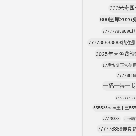
777米奇四
800图库202
777777888888
777788888888精
2025年天免费
17库恢复正常使用
777788
一码一特一期
7777777777
555525oom王中王5
77778888
2026
777778888传