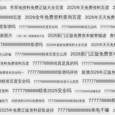
芳草地资料免费正版大全百度
2025年天免费资料百度
正品吗
2026全年免费资料查询百度
8888888百度
2026年天天免
8百度靠谱吗
7777788888888百度安全吗
77778888888精准正品吗
7777778
准管家图片
2026新门正版免费资本猴警惕虚
奥
一码一特一期预测准不准
77888888888888靠谱吗
2025年天天
2026年最新免费资料大全百度
2026新门正版免费
7777888888888精准百度怎么用
准怎么防骗
777778888传真是真的吗
正版资料免费资料百度
7777778888888
7777788888888靠谱吗评价
新澳2026年正版
版免费资本安全吗一
8888精准百度安全吗
777777888888
7777888888888新传是什么意思
7777788888精准2025安全吗
度资料
7777
7777788888是嘛意思
7777788
防骗技巧
内部资料100%免费准吗
777788888888精准的来源
7777888888888来电干嘛
2025年免费正版资料获取途径