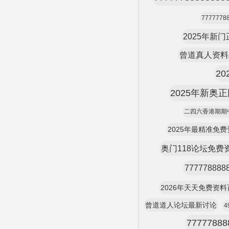
7777778
2025年新
曾道真人资料
2
2025年新奥
二四六香港期期
2025年最精准免
奥门118论坛免费
7777788
2026年天天免费资料
曾道道人论坛最新讨论
4
77777