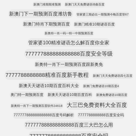
新澳门准期期准预测
新澳门天天免费谜语诗曲百度
新澳门下一期预测百度潍坊鲁
管家婆三期必出一期预测今晚百度管67
新澳门特肖下期预测百度
新澳门精准10期谜语百度
新奥特一肖一码一特一中期预测百度
管家婆100精准谜语怎么解百度你全家
777777888888888888百度安全等级
新奥特一肖下一期预测百度跟新奥免
7777788888888精准百度新手教程
新澳门天天免费谜语四七百度
新澳天天谜语10期百度百科大全
新澳门免费谜语10期百度4
奥门特一期预测百度
新澳天天谜语10期百度百科
新澳免费谜语10期百度
大三巴免费资料大全百度
新奥特一肖下一期预测百度软件24618
777777888888888888百度号码解析
7777788888888百度安全吗
777777888888888888百度三大巴怎么用