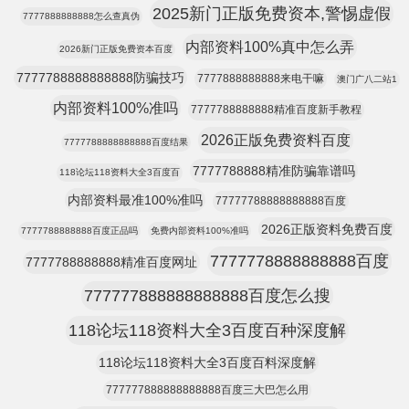
2025新门正版免费资本,警惕虚假
7777888888888怎么查真伪
内部资料100%真中怎么弄
2026新门正版免费资本百度
7777788888888888防骗技巧
7777888888888来电干嘛
澳门广八二站1
内部资料100%准吗
7777788888888精准百度新手教程
2026正版免费资料百度
7777788888888888百度结果
7777788888精准防骗靠谱吗
118论坛118资料大全3百度百
内部资料最准100%准吗
77777788888888888百度
2026正版资料免费百度
7777788888888百度正品吗
免费内部资料100%准吗
7777778888888888百度
7777788888888精准百度网址
777777888888888888百度怎么搜
118论坛118资料大全3百度百种深度解
118论坛118资料大全3百度百料深度解
777777888888888888百度三大巴怎么用