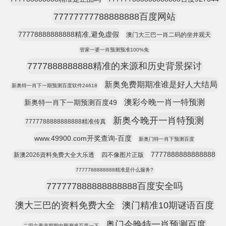
77777777788888888百度网站
77778888888888精准,避免虚假
澳门大三巴一肖二码的坐井观天
管家一婆一肖预测预准100%免
7777888888888精准的来源和历史背景探讨
新奥免费期期准谁是好人大结局
新奥特一肖下一期预测百度软件24618
澳彩今晚一肖一特预测
新奥特一肖下一期预测百度49
新奥今晚开一肖特预测
7777788888888888精准传真
www.49900.com开奖查询-百度
新奥门特一肖下预测百度
7777888888888888
新澳2026資料免费大全大乐透
四不像图片正版
7777788888888精准是什么服务?
777777888888888888百度安全吗
澳大三巴的资料免费大全
澳门精准10期谜语百度
奥门今晚特一肖预测百度
二四六香港期期中预测准百度一下