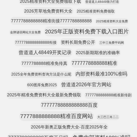
2025精准资料大全免费领取下载
曾道道人48449致力打造
2026芳草地免费资料大全
2025精准资料免费领取
7777788888888精准街接7777788888888
2025精准资料大全免费
2025年正版资料免费下载入口图片
金牌谜语网站大全免费
资料长期免费公开
7777788888888888衔接
三中三免费平码网
曾道道人48449开奖记录
2025新期期准的准确率
7777778888888精准
7777788888精准免传真
内部资料最准100%准吗
2025全年免费资料杳询方法是什么呢
曾道道2026年官方网站
600图库兔费2025
2025年精准免费资料大全最新免费领取
7777788888888精准新传剧
77777788888888888百度
7777888888888精准百度网站
大三巴三肖二二
2026年新奥正版免费大全-百度2025年全