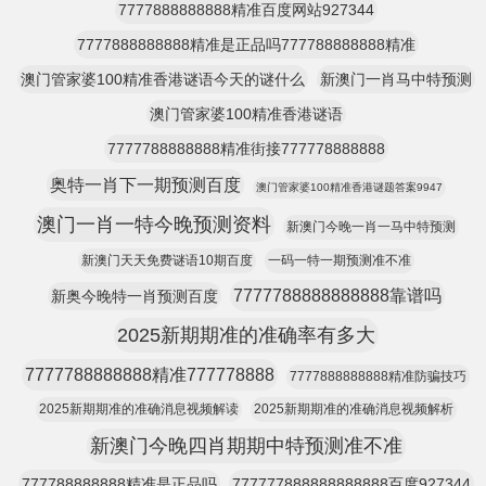
7777888888888精准百度网站927344
7777888888888精准是正品吗777788888888精准
澳门管家婆100精准香港谜语今天的谜什么
新澳门一肖马中特预测
澳门管家婆100精准香港谜语
7777788888888精准街接777778888888
奥特一肖下一期预测百度
澳门管家婆100精准香港谜题答案9947
澳门一肖一特今晚预测资料
新澳门今晚一肖一马中特预测
新澳门天天免费谜语10期百度
一码一特一期预测准不准
7777788888888888靠谱吗
新奥今晚特一肖预测百度
2025新期期准的准确率有多大
7777788888888精准777778888
7777888888888精准防骗技巧
2025新期期准的准确消息视频解读
2025新期期准的准确消息视频解析
新澳门今晚四肖期期中特预测准不准
777788888888精准是正品吗
777777888888888888百度927344