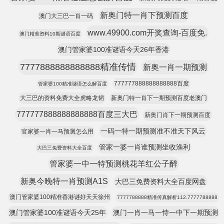
新奥门特一肖下预测百度
澳门大三巴一肖一码
www.49900.com开奖查询-百度免.
澳门精准资料10期谜语百度
澳门管家婆100准谜语今天26年香港
7777888888888888精准传情
新奥一肖一期预测
777777888888888888百度
管家婆100精准谜语怎么解百度
大三巴的资料免费大全虎略龙韬
新奥门特一肖下一期预测百度老澳门
777777888888888888百度三大巴
新奥门肖下一期预测百度
一码一特一期预测准不准天下风云
官家婆一肖一马预测怎么用
管家一婆一肖谁预测坐收渔利
大巴三免费资料大全百度
管家婆一中一特预测桃花羊红公子醉
新奥今晚特一肖预测A1S
大巴三免费资料大全百度网盘
澳门管家婆100精准香港谜好天天徐州
7777788888精准传真解析112.7777788888
澳门管家婆100准谜语今天25年
澳门一肖一马一恃一中下一期预测