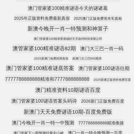
澳门管家婆100精准谜语今天的谜诸葛
2025年正版资料免费最新真假
2025澳门正版免费资本车真相
新澳今晚开一肖一特预测和神算子
澳门管家婆100精准香港谜好天天徐州科技有限公司
澳管家婆100精准谜语82期
澳门大三巴一肖一码
2025新澳门免费挂牌真假
新澳门大三巴600图库
澳门管家婆100精准谜底答案
澳门管家婆100谜语往期
7777788888888精准和7777888888888
2025新澳正版资科免费百度
澳门精准资料10期谜语百度
澳门管家婆100谜语答案头码诗
2026新门正版免费百度
新澳门天天免费谜语10期-百度免费版
澳门今晚开一肖一特一中预测
777788888888精准衡接
澳门一肖一特今晚预测一百度
澳门管家下一期预测结果中山峻