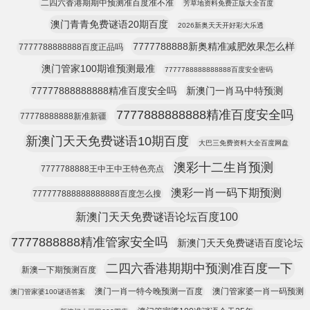
二四六香港期期中预测准百度准不准
芳草地资料免费正版大全百度
澳门青青免费谜语20期百度
2026新奥天天开好彩大乐透
7777788888新奥精准减肥效果怎么样
7777788888888百度正品吗
澳门管家100期谁预测最准
7777788888888888百度安全密码
77777888888888精准百度安全吗
新澳门一肖马中特预测
7777888888888精准百度安全吗
77778888888新准新疆
新澳门天天免费谜语10期百度
大巴三免费资料大全百度网盘
澳彩十二生肖预测
7777788888王中王中王特色亮点
澳彩一肖一码下期预测
777777888888888888百度怎么搜
新澳门天天免费谜语论坛百度100
7777888888精准管家安全吗
新澳门天天免费谜语百度论坛
二四六香港期期中预测准百度一下
新澳一下期预测百度
澳门一肖一特今晚预测一百度
澳门管家婆一肖一码预测
澳门管家婆100谜语答案