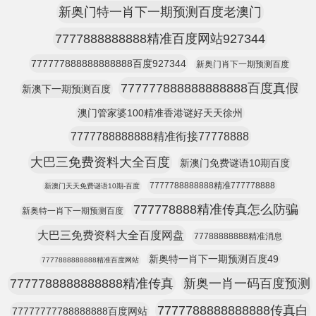
新奥门特一肖下一期预测百度老澳门
7777888888888精准百度网站927344
777777888888888888百度927344
新奥门肖下一期预测百度
777777888888888888百度真假
新澳下一期预测百度
澳门管家婆100精准香港谜好天天徐州
7777788888888精准衔接77778888
大巴三免费资料大全百度
新澳门免费谜语10期百度
7777788888888精准777778888
新澳门天天免费谜语10期-百度
777778888精准传真怎么防骗
新奥特一肖下一期预测百度
大巴三免费资料大全百度网盘
77788888888精准消息
新奥特一肖下一期预测百度49
7777888888888精准百度网站
7777788888888888精准传真
新奥一肖一码百度预测
7777788888888888传真白
77777777788888888百度网站