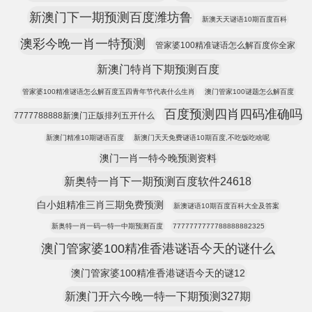
新澳门下一期预测百度潍坊鲁
新澳天天谜语10期百度百科
澳彩今晚一肖一特预测
管家婆100精准谜语怎么解百度你全家
新澳门特肖下期预测百度
管家婆100精准谜语怎么解百度五四青年节代表什么生肖
澳门管家100谜题怎么解百度
百度预测四肖四码准确吗
7777788888新澳门正版排列五开什么
新澳门精准10期谜语百度
新澳门天天免费谜语10期百度,不吃饭吃啥呢
澳门一肖一特今晚预测资料
新奥特一肖下一期预测百度软件24618
白小姐精准三肖三期免费预测
新澳谜语10期百度百科大全及答案
新奥特一肖一码一特一中期预测百度
7777777777788888882325
澳门管家婆100精准香港谜语今天的谜什么
澳门管家婆100精准香港谜语今天的谜12
新澳门开六今晚一特一下期预测327期