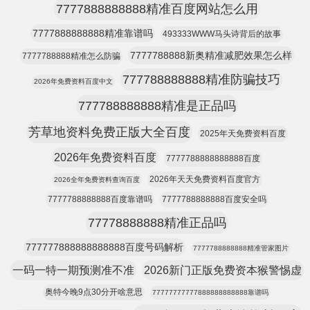
7777888888888精准百度网站怎么用
7777888888888精准靠谱吗
493333WWW马头诗背后的故事
7777788888新奥精准减肥效果怎么样
7777788888精准怎么防骗
777788888888精准防骗技巧
2026年免费资料百度中文
777788888888精准是正品吗
芳草地资料免费正版大全百度
2025年天免费资料百度
2026年免费资料百度
7777788888888888百度
2026年天天免费资料百度官方
2026全年免费资料查询百度
7777788888888百度靠谱吗
7777788888888百度安全吗
77778888888精准正品吗
777777888888888888百度号码解析
7777788888888精准管家图片
一码一特一期预测准不准
2026新门正版免费资本猴警惕虚
奥特今晚9点30分开啥意思
77777777777888888888888靠谱吗