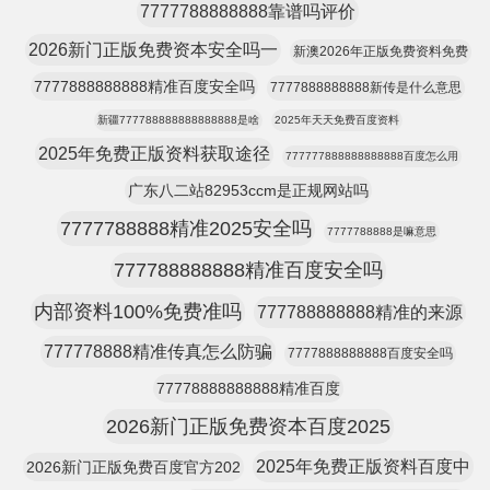
7777788888888靠谱吗评价
2026新门正版免费资本安全吗一
新澳2026年正版免费资料免费
7777888888888精准百度安全吗
7777888888888新传是什么意思
新疆777788888888888888是啥
2025年天天免费百度资料
2025年免费正版资料获取途径
777777888888888888百度怎么用
广东八二站82953ccm是正规网站吗
7777788888精准2025安全吗
7777788888是嘛意思
777788888888精准百度安全吗
内部资料100%免费准吗
777788888888精准的来源
777778888精准传真怎么防骗
7777888888888百度安全吗
77778888888888精准百度
2026新门正版免费资本百度2025
2025年免费正版资料百度中
2026新门正版免费百度官方202