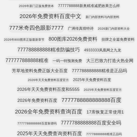
7777788888新奥精准减肥效果怎么样
2026年新门正版免费资本
2026年免费资料百度中文
新门内部资料与内部资料
777米奇四色眼影7777
广洲传真猜特诗
2026新门内部资料大全
800图库2026免费资料
挂牌之全篇免费资料
2026年800图库正版最新章节
777788888888精准防骗技巧
4933333凤凰网之九龙
777777888888精准
大三巴致力打造火热全网
一码一特预测免费
芳草地资料免费正版大全百度
777788888888精准是正品吗
2025年天免费资料百度
2026年天天免费资料百度官方
2026年天天免费资料百度和5555
2025年天免费资料百度官方
7777788888888888百度
2026年免费资料百度
2026全年免费资料查询百度
17库恢复正常使用1
7777788888888百度安全吗
7777788888888百度靠谱吗
2025年天天免费查询资料百度
77778888888精准正品吗