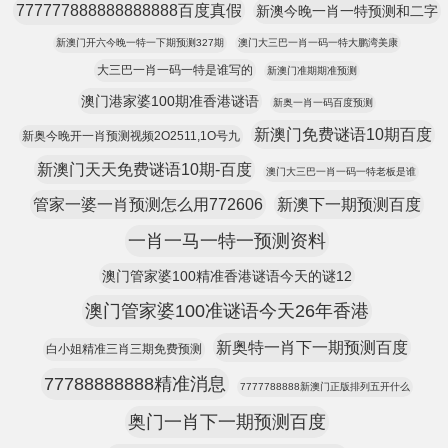
777777888888888888百度真假
新澳今晚一肖一特预测和二字
新澳门开六今晚一特一下期预测327期
澳门大三巴一肖一码一特大鹏湾美康
大三巴一肖一码一特是谁写的
新澳门准期期准预测
澳门港家婆100期准香港谜语
新奥一肖一码百度预测
新澳门免费谜语10期百度
新奥今晚开一肖预测视频2O2511,1O号九
新澳门天天免费谜语10期-百度
澳门大三巴一肖一码一特老板是谁
管家一婆一肖预测怎么用772606
新澳下一期预测百度
一肖一马一特一预测资料
澳门管家婆100精准香港谜语今天的谜12
澳门管家婆100准谜语今天26年香港
新奥特一肖下一期预测百度
白小姐精准三肖三期免费预测
77788888888精准消息
7777788888新澳门正版排列五开什么
奥门一肖下一期预测百度