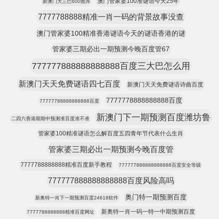
澳门管家婆100准谜语今天25年
新澳门大三巴600图库
7777788888精准一肖一码的背景故事没查
澳门管家婆100精准香港谜语今天的谜语香港的谜
管家婆三期必出一期预测今晚百度管67
777777888888888888百度三大巴怎么用
新澳门天天免费谜语四七百度
新澳门天天免费谜语诗曲百度
7777778888888888百度
77777788888888888百度
新澳门下一期预测百度潍坊鲁
二四六香港期期中预测准百度准不准
管家婆100精准谜语怎么解百度五四青年节代表什么生肖
管家婆三期必出一期预测今晚百度管
7777788888888精准百度新手教程
777777888888888888百度安全等级
777777888888888888百度风险高吗
奥门特一期预测百度
新奥特一肖下一期预测百度24618软件
新奥特一肖一码一特一中期预测百度
7777788888888精准百度网址