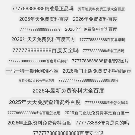
777788888888精准是正品吗
芳草地资料免费正版大全百度
2025年天免费资料百度
2026年免费资料百度
2026全年免费资料查询百度
7777788888888888百度
2026年天天免费资料百度官方
7777788888888百度靠谱吗
7777788888888百度安全吗
77778888888精准正品吗
7777788888888精准管家图片
777777888888888888百度号码解析
一码一特一期预测准不准
2026新门正版免费资本猴警惕虚
77777777777888888888888靠谱吗
奥特今晚9点30分开啥意思
2026年最新免费资料大全百度
2025年天天免费查询资料百度
7777888888精准怎么防骗
2026新门正版免费资本更新百度一
7777888888888精准百度怎么用
2026年正版资料免费资料百度
777778888传真是真的吗
77777788888888888百度安全吗