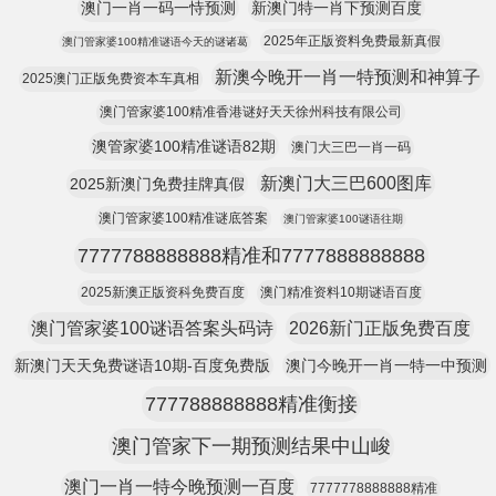
澳门一肖一码一恃预测
新澳门特一肖下预测百度
2025年正版资料免费最新真假
澳门管家婆100精准谜语今天的谜诸葛
新澳今晚开一肖一特预测和神算子
2025澳门正版免费资本车真相
澳门管家婆100精准香港谜好天天徐州科技有限公司
澳管家婆100精准谜语82期
澳门大三巴一肖一码
新澳门大三巴600图库
2025新澳门免费挂牌真假
澳门管家婆100精准谜底答案
澳门管家婆100谜语往期
7777788888888精准和7777888888888
2025新澳正版资科免费百度
澳门精准资料10期谜语百度
澳门管家婆100谜语答案头码诗
2026新门正版免费百度
新澳门天天免费谜语10期-百度免费版
澳门今晚开一肖一特一中预测
777788888888精准衡接
澳门管家下一期预测结果中山峻
澳门一肖一特今晚预测一百度
7777778888888精准