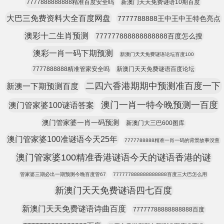
7777888888888精准百度安全吗
新澳门天天免费谜语10期百度
大巴三免费资料大全百度网盘
7777788888王中王中王特色亮点
澳彩十二生肖预测
777777888888888888百度怎么搜
澳彩一肖一码下期预测
新澳门天天免费谜语论坛百度100
7777888888精准管家安全吗
新澳门天天免费谜语百度论坛
二四六香港期期中预测准百度一下
新澳一下期预测百度
澳门一肖一特今晚预测一百度
澳门管家婆100谜语答案
澳门管家婆一肖一码预测
新澳门大三巴600图库
澳门管家婆100准谜语今天25年
7777788888精准一肖一码的背景故事没查
澳门管家婆100精准香港谜语今天的谜语香港的谜
管家婆三期必出一期预测今晚百度管67
777777888888888888百度三大巴怎么用
新澳门天天免费谜语四七百度
新澳门天天免费谜语诗曲百度
77777788888888888百度