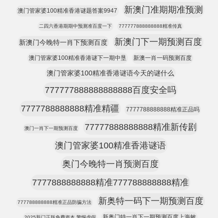
新澳门准期期准预测
澳门管家婆100精准香港谜题答案9947
二四六香港期期中预测准百度一下
777777888888888精准传真
新澳门下一期预测百度
新澳门今晚特一肖下预测百度
澳门管家婆100精准香港谜下一期中垦
新澳一肖一码预测百度
澳门管家婆100精准香港谜语今天的谜什么
777777888888888888百度安全吗
7777788888888精准精疆
7777788888888精准正品吗
77777888888888精准新传剧
澳门一肖下一期预测百度
澳门管家婆100精准香港谜语
奥门今晚特一肖预测百度
7777888888888精准777788888888精准
新奥特一码下一期预测百度
777788888888精准正品防骗方法
新奥门特一肖下一期预测百度上海敏
2025新门正版免费资本,警惕虚假