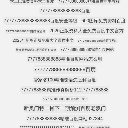
大三巴免费资料大全百度
7777788888888精准百度新手教程
7777788888888888百度
777777888888888888百度安全等级
600图库免费资料百度
2026正版资料大全免费百度中文宫方
7777788888888精准管家图片
2025年新奥正版免费大全百度中文
7777788888888精准百度网站
7777888888888精准百度网站
新澳天天谜语10期百度百科大全
7777888888888精准百度网站怎么用
777777888888888888百度
管家婆100精准谜语怎么解百度
7777788888精准传真解析112.7777788888
777777888888888888百度三大巴
新奥门特一肖下一期预测百度老澳门
7777888888888精准百度网站927344
777777888888888888百度927344
新奥门肖下一期预测百度