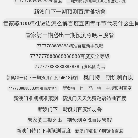
7777778888888888百度
二四六香港期期中预测准百度准不准
新澳门下一期预测百度潍坊鲁
管家婆100精准谜语怎么解百度五四青年节代表什么生
管家婆三期必出一期预测今晚百度管
7777788888888精准百度新手教程
777777888888888888百度安全等级
777777888888888888百度风险高吗
奥门特一期预测百度
新奥特一肖下一期预测百度24618软件
新奥特一肖一码一特一中期预测百度
7777788888888精准百度网址
新澳门准期期准预测
新澳门天天免费谜语诗曲百度
新澳门下一期预测百度潍坊鲁
管家婆三期必出一期预测今晚百度管67
新澳门特肖下期预测百度
新澳门精准10期谜语百度