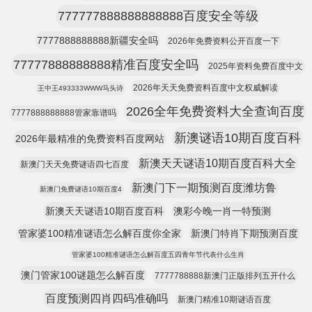
777777888888888888百度安全等级
7777888888888新疆安全吗
2026年免费资料公开百度一下
77777888888888精准百度安全吗
2025年资料免费百度中文
2026年天天免费资料百度中文权威解读
王中王493333WWW马头诗
2026全年免费资料大全查询百度
7777888888888管家靠谱吗
新澳谜语10期百度百科
2026年最精准的免费资料百度网站
新澳天天谜语10期百度百科大全
新澳门天天免费谜语四七百度
新澳门下一期预测百度潍坊鲁
新澳门免费谜语10期百度4
新澳天天谜语10期百度百科
澳彩今晚一肖一特预测
管家婆100精准谜语怎么解百度你全家
新澳门特肖下期预测百度
管家婆100精准谜语怎么解百度五四青年节代表什么生肖
澳门管家100谜题怎么解百度
7777788888新澳门正版排列五开什么
百度预测四肖四码准确吗
新澳门精准10期谜语百度