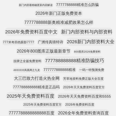
7777788888精准怎么防骗
新门内部最精确更新内容解读
2026年新门正版免费资本
7777788888新奥精准减肥效果怎么样
2026年免费资料百度中文
新门内部资料与内部资料
2026新门内部资料大全
广洲传真猜特诗
777米奇四色眼影7777
2026年800图库正版最新章节
800图库2026免费资料
777788888888精准防骗技巧
挂牌之全篇免费资料
777777888888精准
一码一特预测免费
4933333凤凰网之九龙
大三巴致力打造火热全网
芳草地资料免费正版大全百度
777788888888精准是正品吗
2026年天天免费资料百度官方
2025年天免费资料百度
2026年天天免费资料百度和5555
2025年天免费资料百度官方
2026年免费资料百度
7777788888888888百度
2026全年免费资料查询百度