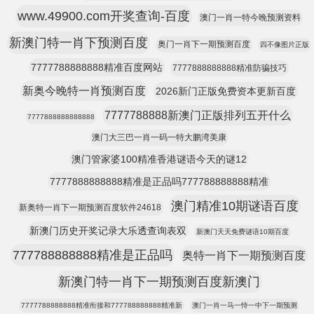
www.49900.com开奖查询-百度
澳门一肖一特今晚预测资料
新澳门特一肖下预测百度
奥门一肖下一期预测百度
四不像图片正版
7777788888888精准百度网站
7777888888888精准防骗技巧
新奥今晚特一肖预测百度
2026新门正版免费资本更新百度
7777788888新澳门正版排列五开什么
7777888888888888
澳门大三巴一肖一码一特大鹏湾美康
澳门管家婆100精准香港谜语今天的谜12
7777888888888精准是正品吗777788888888精准
澳门精准10期谜语百度
新奥特一肖下一期预测百度软件24618
新澳门历史开奖记录大乐透查询表双
新澳门天天免费谜语10期百度
777788888888精准是正品吗
奥特一肖下一期预测百度
新澳门特一肖下一期预测百度新澳门
7777788888888精准衔接和777788888888精准新
澳门一肖一马一恃一中下一期预测