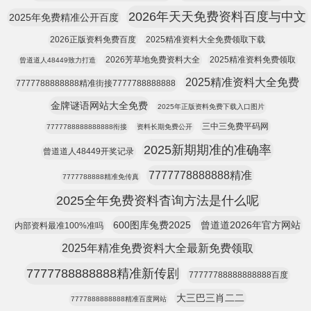
2026年天天免费资料百度与中文
2025年免费精准公开百度
2026正版资料免费百度
2025精准资料大全免费领取下载
2026芳草地免费资料大全
2025精准资料免费领取
曾道道人48449致力打造
2025精准资料大全免费
7777788888888精准街接7777788888888
金牌谜语网站大全免费
2025年正版资料免费下载入口图片
三中三免费平码网
7777788888888888衔接
资料长期免费公开
2025新期期准的准确率
曾道道人48449开奖记录
7777778888888精准
7777788888精准免传真
2025全年免费资料杳询方法是什么呢
600图库兔费2025
曾道道2026年官方网站
内部资料最准100%准吗
2025年精准免费资料大全最新免费领取
7777788888888精准新传剧
77777788888888888百度
大三巴三肖二二
7777888888888精准百度网站