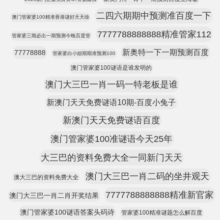
二四六期期中预测准百度一下
澳门管家婆100精准香港谜好天天徐
7777788888888精准管家112
管家婆三期必出一期预测今晚百度管
新奥特一下一期预测百度
77778888
管家婆白小姐期期准预测100
澳门管家婆100谜语是谁发明的
澳门大三巴一肖一码一特老板是谁
新澳门天天免费谜语10期-百度小兔子
新澳门天天免费谜语百度
澳门管家婆100准谜语今天25年
大三巴的资料免费大全一同新门天天
澳门大三巴一肖二码的坐井观天
澳大三巴的资料免费大全
7777788888888精准新官家
澳门大三巴一肖二肖开奖结果
澳门管家婆100谜语答案头码诗
管家婆100精准谜题怎么解百度