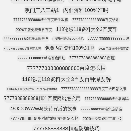
澳门广八二站1
内部资料100%准吗
7777788888888精准百度新手教程
7777788888888888百度结果
118论坛118资料大全3百度百
2026正版免费资料百度
7777788888精准防骗靠谱吗
77777788888888888百度
内部资料最准100%准吗
免费内部资料100%准吗
7777788888888百度正品吗
2026正版资料免费百度
7777778888888888百度
7777788888888精准百度网址
777777888888888888百度怎么搜
118论坛118资料大全3百度百种深度解
777777888888888888百度三大巴怎么用
118论坛118资料大全3百度百料深度解
7777888888888精准百度网站怎么用
7777888888888精准靠谱吗
493333WWW马头诗背后的故事
7777788888精准怎么防骗
7777788888新奥精准减肥效果怎么样
2026年免费资料百度中文
777788888888精准防骗技巧