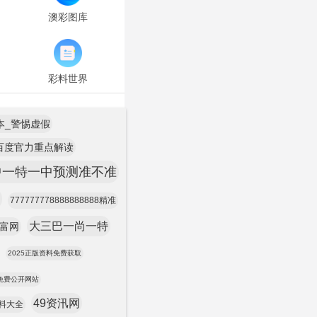
澳彩图库
彩料世界
本_警惕虚假
料百度官力重点解读
中一特一中预测准不准
777777778888888888精准
大三巴一尚一特
横富网
2025正版资料免费获取
免费公开网站
49资汛网
料大全