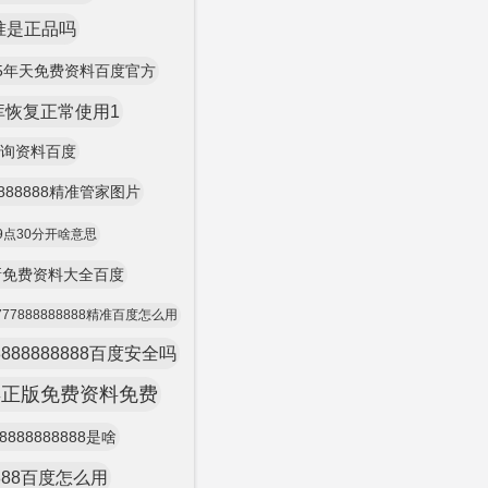
8精准是正品吗
25年天免费资料百度官方
库恢复正常使用1
查询资料百度
88888888精准管家图片
9点30分开啥意思
最新免费资料大全百度
777888888888精准百度怎么用
88888888888百度安全吗
6年正版免费资料免费
8888888888是啥
88888百度怎么用