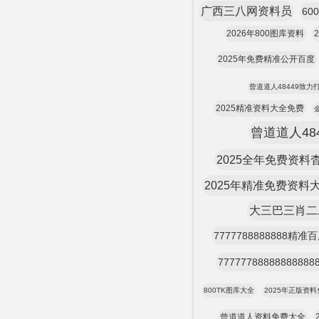
广西三八网资料员
60
2026年800图库资料
2025年免费精准公开百度
曾道道人48449致力
2025精准资料大全免费
曾道道人48
2025全年免费资
2025年精准免费资料
大三巴三肖二
7777788888888精
777777888888888
800TK图库大全
2025年正版资
曾道道人资料免费大全