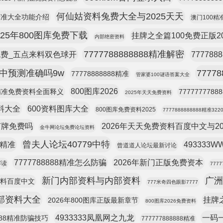
何仙姑资料兔费大全与2025天天
精准大全功能介绍
澳门100
025年800图库免费下载
挂牌之全篇100免费正版20
内部绝密资料
7777788888888精准解密
免费_五点来料双色球开
77778
中预测准确吗9w
7777
77778888888精准
管家婆100谜语答案大全
800图库2026
最精准免费资料全面释义
7777777788
2025年天天免费资料
料大全
600资料图库大全
800图库免费资料2025
7777888888888精准322
灯牌免费吗
2026年天天免费资料百度中文与2
金牛网论坛免费论坛资料
曾夫人论坛40779中特
精准
49333
曾道道人论坛最新讨论
7777788888精准怎么防骗
2026年新门正版免费资本
解读
777
新门内部资料与内部资料
广洲
资料百度中文
777米奇四色眼影7777
内部资料大全
挂牌
2026年800图库正版最新章节
800图库2026免费资料
4933333凤凰网之九龙
一码
8888精准防骗技巧
777777888888精准