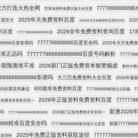
致力打造火热全网
77778888888
芳草地资料免费正版大全百度
2025年天免费资料百度
百度官方
20
2026年天天免费资料百度和5555
2026全年免费资料查询百度
资料百度
17
7777788888888888百度
7777788888888百度安全吗
8888888百度靠谱吗
2025年天天免费
8精准正品吗
777777888888888888百度号码解析
77777
一期预测准不准
2026新门正版免费资本猴警惕虚
奥特今晚
7888888888888靠谱吗
大三巴免费资料大全百度
2026年
600图库免费资料百度
5555的寓意和象征
7777888888精准怎么防骗
7
2026年正版资料免费资料百度
777777
正版免费资本更新百度一
新澳202
的吗
2026新门正版免费资本安全吗一
7777788888888靠谱吗评价
88888精准百度安全吗
新疆77778888
7777888888888新传是什么意思
2025年免费正版资料获取途径
7777778888888
百度资料