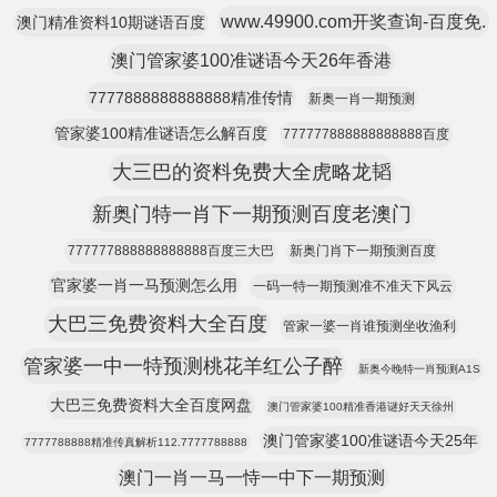
www.49900.com开奖查询-百度免.
澳门精准资料10期谜语百度
澳门管家婆100准谜语今天26年香港
7777888888888888精准传情
新奥一肖一期预测
管家婆100精准谜语怎么解百度
777777888888888888百度
大三巴的资料免费大全虎略龙韬
新奥门特一肖下一期预测百度老澳门
777777888888888888百度三大巴
新奥门肖下一期预测百度
官家婆一肖一马预测怎么用
一码一特一期预测准不准天下风云
大巴三免费资料大全百度
管家一婆一肖谁预测坐收渔利
管家婆一中一特预测桃花羊红公子醉
新奥今晚特一肖预测A1S
大巴三免费资料大全百度网盘
澳门管家婆100精准香港谜好天天徐州
澳门管家婆100准谜语今天25年
7777788888精准传真解析112.7777788888
澳门一肖一马一恃一中下一期预测