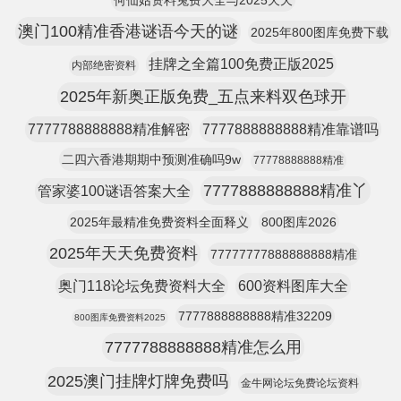
何仙姑资料兔费大全与2025天天
澳门100精准香港谜语今天的谜
2025年800图库免费下载
挂牌之全篇100免费正版2025
内部绝密资料
2025年新奥正版免费_五点来料双色球开
7777788888888精准解密
7777888888888精准靠谱吗
二四六香港期期中预测准确吗9w
77778888888精准
7777888888888精准丫
管家婆100谜语答案大全
2025年最精准免费资料全面释义
800图库2026
2025年天天免费资料
77777777888888888精准
奥门118论坛免费资料大全
600资料图库大全
7777888888888精准32209
800图库免费资料2025
7777788888888精准怎么用
2025澳门挂牌灯牌免费吗
金牛网论坛免费论坛资料