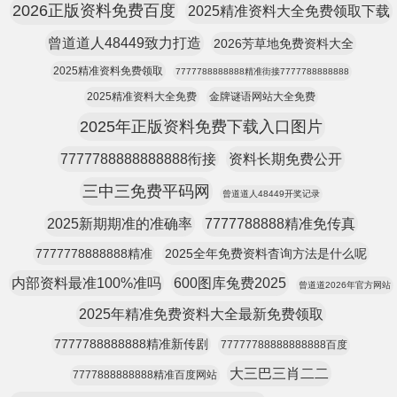
2026正版资料免费百度
2025精准资料大全免费领取下载
曾道道人48449致力打造
2026芳草地免费资料大全
2025精准资料免费领取
7777788888888精准街接7777788888888
2025精准资料大全免费
金牌谜语网站大全免费
2025年正版资料免费下载入口图片
7777788888888888衔接
资料长期免费公开
三中三免费平码网
曾道道人48449开奖记录
2025新期期准的准确率
7777788888精准免传真
7777778888888精准
2025全年免费资料杳询方法是什么呢
内部资料最准100%准吗
600图库兔费2025
曾道道2026年官方网站
2025年精准免费资料大全最新免费领取
7777788888888精准新传剧
77777788888888888百度
大三巴三肖二二
7777888888888精准百度网站