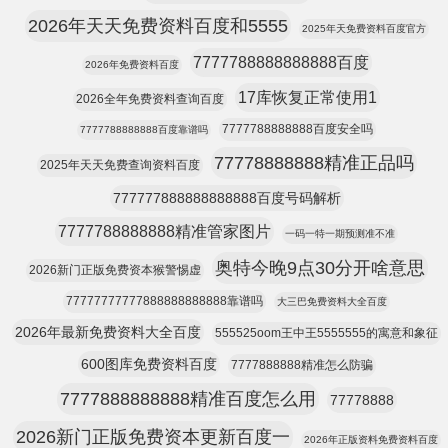
2026年天天免费资料百度和5555
2025年天免费资料百度官方
7777788888888888百度
2026年免费资料百度
17库恢复正常使用1
2026全年免费资料查询百度
7777788888888百度安全吗
7777788888888百度靠谱吗
77778888888精准正品吗
2025年天天免费查询资料百度
777777888888888888百度号码解析
7777788888888精准管家图片
一码一特一期预测准不准
奥特今晚9点30分开啥意思
2026新门正版免费资本猴警惕虚
77777777777888888888888靠谱吗
大三巴免费资料大全百度
2026年最新免费资料大全百度
555525oom王中王5555555的寓意和象征
600图库免费资料百度
7777888888精准怎么防骗
7777888888888精准百度怎么用
77778888
2026新门正版免费资本更新百度一
2026年正版资料免费资料百度