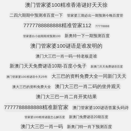
澳门管家婆100精准香港谜好天天徐
二四六期期中预测准百度一下
管家婆三期必出一期预测今晚百度管
7777788888888精准管家112
77778888
新奥特一下一期预测百度
管家婆白小姐期期准预测100
澳门管家婆100谜语是谁发明的
澳门大三巴一肖一码一特老板是谁
新澳门天天免费谜语10期-百度小兔子
新澳门天天免费谜语百度
大三巴的资料免费大全一同新门天天
澳门管家婆100准谜语今天25年
澳门大三巴一肖二码的坐井观天
澳大三巴的资料免费大全
澳门大三巴一肖二肖开奖结果
7777788888888精准新官家
澳门管家婆100谜语答案头码诗
新澳门免费谜语20期百度
管家婆100精准谜题怎么解百度
澳门大三巴一肖一码
新奥门特一肖下预测百度