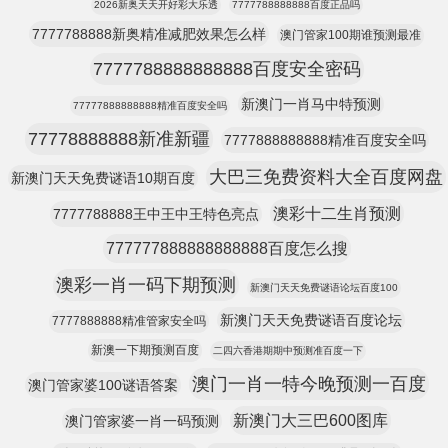
2026新奥天天开好彩大乐透
7777788888888百度正品吗
7777788888新奥精准减肥效果怎么样
澳门管家100期谁预测最准
7777788888888888百度安全密码
新澳门一肖马中特预测
77777888888888精准百度安全吗
77778888888新准新疆
7777888888888精准百度安全吗
大巴三免费资料大全百度网盘
新澳门天天免费谜语10期百度
澳彩十二生肖预测
7777788888王中王中王特色亮点
777777888888888888百度怎么搜
澳彩一肖一码下期预测
新澳门天天免费谜语论坛百度100
新澳门天天免费谜语百度论坛
7777888888精准管家安全吗
新澳一下期预测百度
二四六香港期期中预测准百度一下
澳门一肖一特今晚预测一百度
澳门管家婆100谜语答案
新澳门大三巴600图库
澳门管家婆一肖一码预测