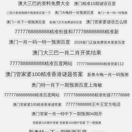
澳大三巴的资料免费大全
澳门精准10期谜语百度
奥门今晚特一肖预测百度
二四六香港期期中预测准百度一下
奥门一肖一码一恃预测
澳门管家婆谜语怎么猜
澳门一肖下一期预测百度
新澳门天天免费谜语百度
7777788888888精准衔接和777788888888精准新
澳门一肖一码一特一预测百度
2026新门正版免费资本更新百度
澳门大三巴一肖二肖开奖结果
7777888888888精准百度网站
7777788888888精准管家112
澳门管家婆100精准香港谜题答案
新奥今晚一肖一码预测
奥门特一肖下一期预测百度上海敏
7777788888888精准百度网站
7777788888888精准衔接77778888
77777888888王中王官方电话
澳门管家婆100精准香港谜答案
澳门管家一肖一特中下一期预测04期开
管家婆100期中管家 管家婆100期中管家 下一期预测