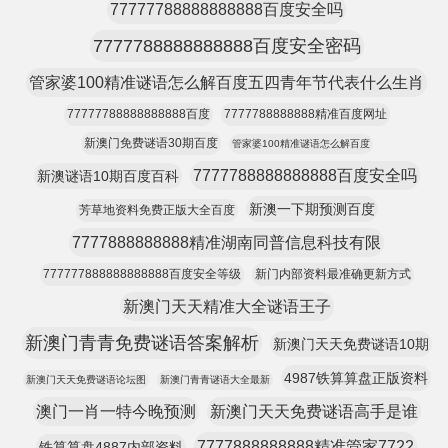
77777788888888888百度安全吗
7777788888888888百度安全密码
管家婆100精准谜语怎么解百度五四青年节代表什么生肖
77777788888888888百度
7777788888888精准百度网址
新澳门免费谜语30期百度
管家婆100精准谜语怎么解百度
7777788888888888百度安全吗
新澳谜语10期百度百科
新澳一下期预测百度
芳草地资料免费正版大全百度
7777888888888精准湖南同普信息科技有限
777777888888888888百度安全等级
新门内部资料最准确更新方式
新澳门天天精准大全谜语王子
新澳门青青免费谜语答案解析
新澳门天天免费谜语10期
4987铁算算盘正版资料
新澳门天天免费谜语论坛图
新澳门青青谜语大全最新
澳门一肖一特今晚预测
新澳门天天免费谜语高手是谁
7777888888888精准管家7722
铁算算盘4887内部资料