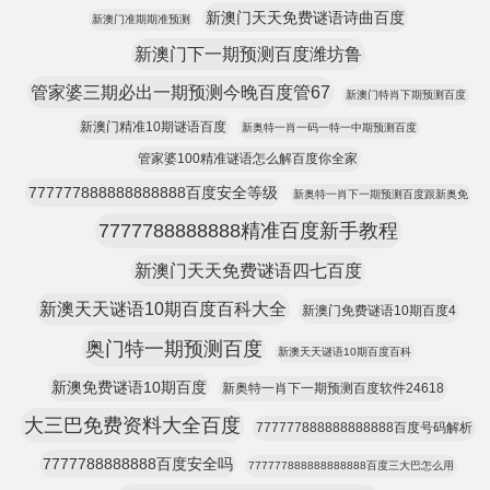
新澳门天天免费谜语诗曲百度
新澳门准期期准预测
新澳门下一期预测百度潍坊鲁
管家婆三期必出一期预测今晚百度管67
新澳门特肖下期预测百度
新澳门精准10期谜语百度
新奥特一肖一码一特一中期预测百度
管家婆100精准谜语怎么解百度你全家
777777888888888888百度安全等级
新奥特一肖下一期预测百度跟新奥免
7777788888888精准百度新手教程
新澳门天天免费谜语四七百度
新澳天天谜语10期百度百科大全
新澳门免费谜语10期百度4
奥门特一期预测百度
新澳天天谜语10期百度百科
新澳免费谜语10期百度
新奥特一肖下一期预测百度软件24618
大三巴免费资料大全百度
777777888888888888百度号码解析
7777788888888百度安全吗
777777888888888888百度三大巴怎么用