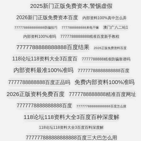
2025新门正版免费资本,警惕虚假
2026新门正版免费资本百度
内部资料100%真中怎么弄
澳门广八二站1
7777788888888888防骗技巧
7777888888888来电干嘛
内部资料100%准吗
7777788888888精准百度新手教程
7777788888888888百度结果
2026正版免费资料百度
118论坛118资料大全3百度百
7777788888精准防骗靠谱吗
内部资料最准100%准吗
77777788888888888百度
免费内部资料100%准吗
7777788888888百度正品吗
2026正版资料免费百度
7777788888888精准百度网址
7777778888888888百度
777777888888888888百度怎么搜
118论坛118资料大全3百度百种深度解
118论坛118资料大全3百度百料深度解
777777888888888888百度三大巴怎么用