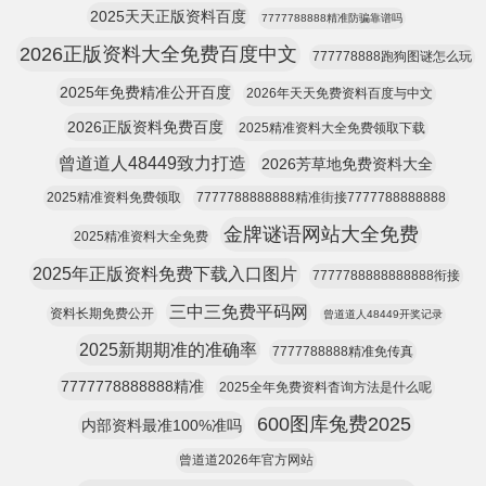
2025天天正版资料百度
7777788888精准防骗靠谱吗
2026正版资料大全免费百度中文
777778888跑狗图谜怎么玩
2025年免费精准公开百度
2026年天天免费资料百度与中文
2026正版资料免费百度
2025精准资料大全免费领取下载
曾道道人48449致力打造
2026芳草地免费资料大全
2025精准资料免费领取
7777788888888精准街接7777788888888
金牌谜语网站大全免费
2025精准资料大全免费
2025年正版资料免费下载入口图片
7777788888888888衔接
三中三免费平码网
资料长期免费公开
曾道道人48449开奖记录
2025新期期准的准确率
7777788888精准免传真
7777778888888精准
2025全年免费资料杳询方法是什么呢
600图库兔费2025
内部资料最准100%准吗
曾道道2026年官方网站