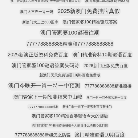
澳管家婆100精准谜语82期
澳门管家婆100精准香港谜好天天徐州科技有限公司
2025新澳门免费挂牌真假
澳门大三巴一肖一码
澳门管家婆100精准谜底答案
新澳门大三巴600图库
澳门管家婆100谜语往期
7777788888888精准和7777888888888
2025新澳正版资科免费百度
澳门精准资料10期谜语百度
澳门管家婆100谜语答案头码诗
2026新门正版免费百度
新澳门天天免费谜语10期-百度免费版
澳门今晚开一肖一特一中预测
777788888888精准衡接
澳门管家下一期预测结果中山峻
澳门一肖一特今晚预测一百度
7777778888888精准
新澳门特一肖下一期预测百度新澳门
澳门管家婆100精准香港谜语今天的谜语
澳门管家婆100精准香港谜语今天的谜什么动物心直口快
澳门精准谜语10期百度
777788888888新疆怎么防骗