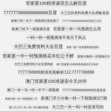
管家婆100精准谜语怎么解百度
777777888888888888百度
大三巴的资料免费大全虎略龙韬
新奥门特一肖下一期预测百度老澳门
777777888888888888百度三大巴
官家婆一肖一马预测怎么用
新奥门肖下一期预测百度
一码一特一期预测准不准天下风云
大巴三免费资料大全百度
管家一婆一肖谁预测坐收渔利
管家婆一中一特预测桃花羊红公子醉
新奥今晚特一肖预测A1S
大巴三免费资料大全百度网盘
澳门管家婆100精准香港谜好天天徐州
7777788888精准传真解析112.7777788888
澳门管家婆100准谜语今天25年
澳门一肖一马一恃一中下一期预测
777777888888888888百度真假
新澳门开六今晚一特一下期预测327期
新澳今晚一肖一特预测和二字
大三巴一肖一码一特是谁写的
澳门大三巴一肖一码一特大鹏湾美康