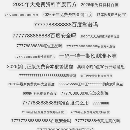
2025年天免费资料百度官方
2026年免费资料百度
2026全年免费资料查询百度
17库恢复正常使用1
7777788888888888百度
7777788888888百度靠谱吗
7777788888888百度安全吗
2025年天天免费查询资料百度
77778888888精准正品吗
777777888888888888百度号码解析
一码一特一期预测准不准
7777788888888精准管家图片
2026新门正版免费资本猴警惕虚
奥特今晚9点30分开啥意思
77777777777888888888888靠谱吗
大三巴免费资料大全百度
2026年最新免费资料大全百度
555525oom王中王5555555的寓意和象征
7777888888精准怎么防骗
600图库免费资料百度
7777888888888精准百度怎么用
77778888
2026新门正版免费资本更新百度一
2026年正版资料免费资料百度
77777788888888888百度安全吗
777778888传真是真的吗