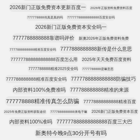
2026新门正版免费资本更新百度一
2026年正版资料免费资料百度
777778888传真是真的吗
77777788888888888百度安全吗
2026新门正版免费资本安全吗一
7777788888888靠谱吗评价
新澳2026年正版免费资料免费
7777888888888新传是什么意思
7777888888888精准百度安全吗
777777888888888888百度怎么用
2025年天天免费百度资料
7777788888精准2025安全吗
7777788888是嘛意思
7777788888888888防骗技巧
777788888888精准百度安全吗
内部资料100%免费准吗
777788888888精准的来源
777778888精准传真怎么防骗
77778888888888精准百度
2026新门正版免费资本百度
2025年免费正版资料获取途径
7777888888888来电干嘛
内部资料100%准吗
777777888888888888百度三大巴
新奥特今晚9点30分开号有吗