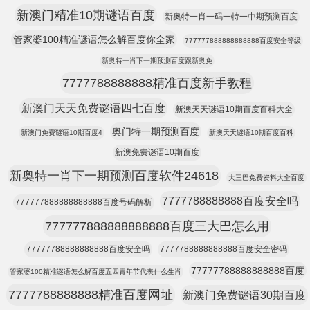
新澳门精准10期谜语百度
新奥特一肖一码一特一中期预测百度
管家婆100精准谜语怎么解百度你全家
777777888888888888百度安全等级
新奥特一肖下一期预测百度跟新奥免
7777788888888精准百度新手教程
新澳门天天免费谜语四七百度
新澳天天谜语10期百度百科大全
奥门特一期预测百度
新澳门免费谜语10期百度4
新澳天天谜语10期百度百科
新澳免费谜语10期百度
新奥特一肖下一期预测百度软件24618
大三巴免费资料大全百度
7777788888888百度安全吗
777777888888888888百度号码解析
777777888888888888百度三大巴怎么用
77777788888888888百度安全吗
7777788888888888百度安全密码
77777788888888888百度
管家婆100精准谜语怎么解百度五四青年节代表什么生肖
7777788888888精准百度网址
新澳门免费谜语30期百度