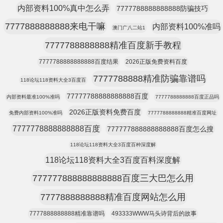
内部资料100%真中怎么弄
7777788888888888防骗技巧
7777888888888来电干嘛
内部资料100%准吗
澳门广八二站1
7777788888888精准百度新手教程
7777788888888888百度结果
2026正版免费资料百度
7777788888精准防骗靠谱吗
118论坛118资料大全3百度百
77777788888888888百度
内部资料最准100%准吗
7777788888888百度正品吗
2026正版资料免费百度
免费内部资料100%准吗
7777788888888精准百度网址
7777778888888888百度
777777888888888888百度怎么搜
118论坛118资料大全3百度百种深度解
118论坛118资料大全3百度百料深度解
777777888888888888百度三大巴怎么用
7777888888888精准百度网站怎么用
7777888888888精准靠谱吗
493333WWW马头诗背后的故事