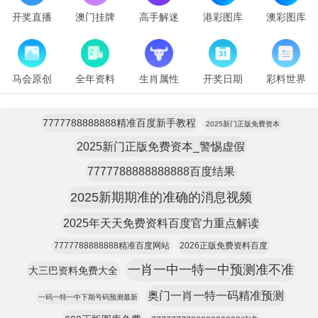
开奖直播
澳门挂牌
高手解迷
港彩图库
澳彩图库
马会原创
全年资料
生肖属性
开奖日期
彩料世界
7777788888888精准百度新手教程
2025新门正版免费资本
2025新门正版免费资本_警惕虚假
7777788888888888百度结果
2025新期期准的准确的消息视频
2025年天天免费资料百度官力重点解读
7777788888888精准百度网站
2026正版免费资料百度
一肖一中一特一中预测准不准
大三巴资料免费大全
奥门一肖一特一码精准预测
一码一特一中下期号码预测最新