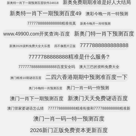
新奥免费期期准谁是好人大结局
新奥特一肖下一期预测百度软件24618
新奥特一肖下一期预测百度49
澳彩今晚一肖一特预测
7777788888888888精准传真
新奥今晚开一肖特预测
新奥门特一肖下预测百度
www.49900.com开奖查询-百度
7777888888888888
新澳2026資料免费大全大乐透
四不像图片正版
7777788888888精准是什么服务?
777777888888888888百度安全吗
澳大三巴的资料免费大全
二四六香港期期中预测准百度一下
澳门精准10期谜语百度
奥门一肖一码一恃预测
奥门今晚特一肖预测百度
新澳门天天免费谜语百度
澳门一肖下一期预测百度
澳门管家婆谜语怎么猜
7777788888888精准衔接和777788888888精准新
澳门一肖一码一特一预测百度
2026新门正版免费资本更新百度