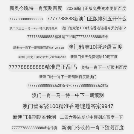
新奥今晚特一肖预测百度
2026新门正版免费资本更新百度
7777788888新澳门正版排列五开什么
7777888888888888
澳门管家婆100精准香港谜语今天的谜12
澳门大三巴一肖一码一特大鹏湾美康
7777888888888精准是正品吗777788888888精准
澳门精准10期谜语百度
新奥特一肖下一期预测百度软件24618
新澳门天天免费谜语10期百度
新澳门历史开奖记录大乐透查询表双
777788888888精准是正品吗
奥特一肖下一期预测百度
新澳门特一肖下一期预测百度新澳门
7777788888888精准衔接和777788888888精准新
澳门一肖一马一恃一中下一期预测
澳门管家婆100精准香港谜题答案9947
新澳门准期期准预测
二四六香港期期中预测准百度一下
新澳门今晚特一肖下预测百度
777777888888888精准传真