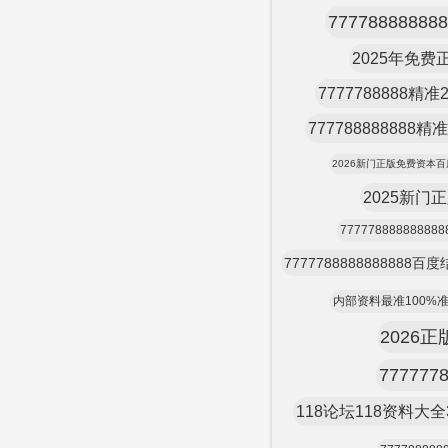
777788888
2025年免
7777788888精准
777788888888
2026新门正版免费资本百度
2025新门
7777788888888
7777788888888888百
内部资料最准100%
2026
77777
118论坛118资料大