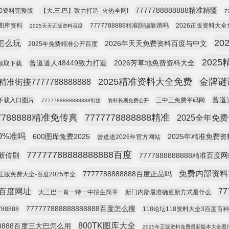
7777788888888精准精疆
00资料完整版
【大.三.巴】致力打造_火热全网!
7
0图库资料
7777788888精准防骗靠谱吗
2026正版资料大
2025天天正版资料百度
2
谜怎么玩
2026年天天免费资料百度与中文
2025年免费精准公开百度
202
曾道道人48449致力打造
2026芳草地免费资料大全
领取下载
2025精准资料大全免费
金牌谜
8精准街接7777788888888
曾道
费下载入口图片
三中三免费平码网
7777788888888888衔接
资料长期免费公开
7788888精准免传真
7777778888888精准
2025全年免
0%准吗
600图库兔费2025
2025年精准免费
曾道道2026年官方网站
77777788888888888百度
准新传剧
7777888888888精准百度
免费内部资料
7777788888888百度正品吗
奥正版免费大全-百度2025年全
精准百度网址
77
大三巴一肖一特一中招生简章
新门内部最准确更新方式是什么
777777888888888888百度怎么搜
788888
118论坛118资料大全3百度百
800TK图库大全
8888888百度三大巴怎么用
2025年正版资料免费最新版本大全图