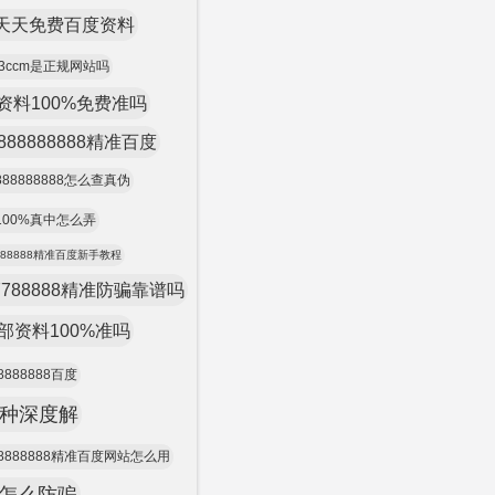
年天天免费百度资料
3ccm是正规网站吗
资料100%免费准吗
8888888888精准百度
7888888888怎么查真伪
100%真中怎么弄
8888888精准百度新手教程
77788888精准防骗靠谱吗
部资料100%准吗
88888888百度
百种深度解
888888888精准百度网站怎么用