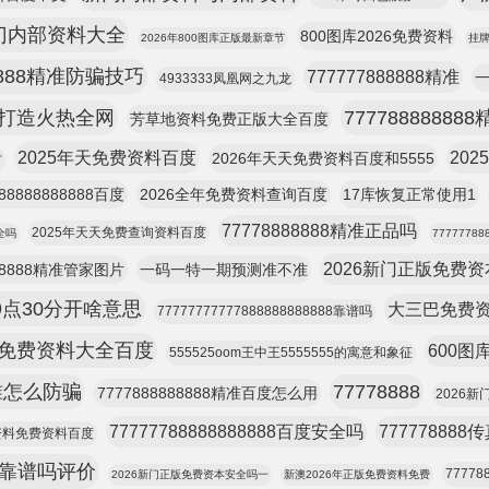
新门内部资料大全
800图库2026免费资料
2026年800图库正版最新章节
挂
88888精准防骗技巧
777777888888精准
4933333凤凰网之九龙
打造火热全网
7777888888
芳草地资料免费正版大全百度
2025年天免费资料百度
20
2026年天天免费资料百度和5555
方
788888888888百度
2026全年免费资料查询百度
17库恢复正常使用1
77778888888精准正品吗
2025年天天免费查询资料百度
安全吗
7777778
2026新门正版免费
888888精准管家图片
一码一特一期预测准不准
9点30分开啥意思
大三巴免费
77777777777888888888888靠谱吗
新免费资料大全百度
600
555525oom王中王5555555的寓意和象征
精准怎么防骗
77778888
7777888888888精准百度怎么用
2026
77777788888888888百度安全吗
77777888
版资料免费资料百度
888靠谱吗评价
7777
2026新门正版免费资本安全吗一
新澳2026年正版免费资料免费