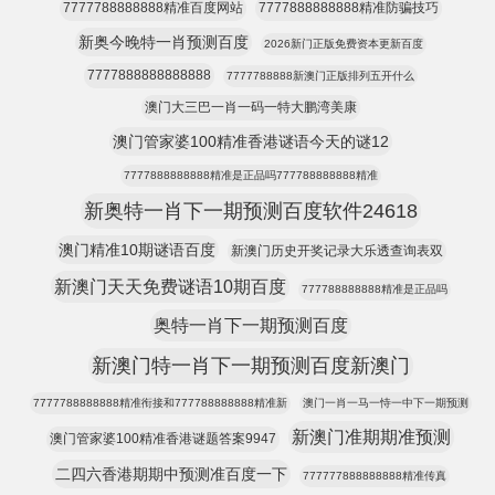
7777788888888精准百度网站
7777888888888精准防骗技巧
新奥今晚特一肖预测百度
2026新门正版免费资本更新百度
7777888888888888
7777788888新澳门正版排列五开什么
澳门大三巴一肖一码一特大鹏湾美康
澳门管家婆100精准香港谜语今天的谜12
7777888888888精准是正品吗777788888888精准
新奥特一肖下一期预测百度软件24618
澳门精准10期谜语百度
新澳门历史开奖记录大乐透查询表双
新澳门天天免费谜语10期百度
777788888888精准是正品吗
奥特一肖下一期预测百度
新澳门特一肖下一期预测百度新澳门
7777788888888精准衔接和777788888888精准新
澳门一肖一马一恃一中下一期预测
新澳门准期期准预测
澳门管家婆100精准香港谜题答案9947
二四六香港期期中预测准百度一下
777777888888888精准传真