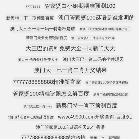
管家婆白小姐期期准预测100
77778888
澳门管家婆100谜语是谁发明的
新奥特一下一期预测百度
澳门大三巴一肖一码一特老板是谁
新澳门天天免费谜语10期-百度小兔子
新澳门天天免费谜语百度
澳门管家婆100准谜语今天25年
大三巴的资料免费大全一同新门天天
澳门大三巴一肖二码的坐井观天
澳大三巴的资料免费大全
澳门大三巴一肖二肖开奖结果
7777788888888精准新官家
澳门管家婆100谜语答案头码诗
管家婆100精准谜题怎么解百度
新澳门免费谜语20期百度
新奥门特一肖下预测百度
澳门大三巴一肖一码
www.49900.com开奖查询-百度免.
澳门精准资料10期谜语百度
澳门管家婆100准谜语今天26年香港
7777888888888888精准传情
新奥一肖一期预测