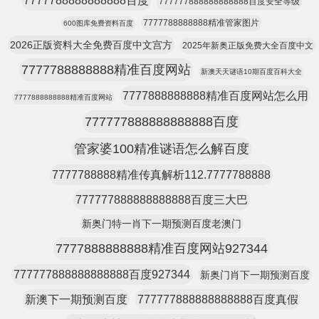
7777788888888888百度
777777888888888888百度安全等级
7777788888888精准管家图片
600图库免费资料百度
2026正版资料大全免费百度中文宫方
2025年新奥正版免费大全百度中文
7777788888888精准百度网站
新澳天天谜语10期百度百科大全
7777888888888精准百度网站怎么用
7777888888888精准百度网站
777777888888888888百度
管家婆100精准谜语怎么解百度
7777788888精准传真解析112.7777788888
777777888888888888百度三大巴
新奥门特一肖下一期预测百度老澳门
7777888888888精准百度网站927344
777777888888888888百度927344
新奥门肖下一期预测百度
新澳下一期预测百度
777777888888888888百度真假