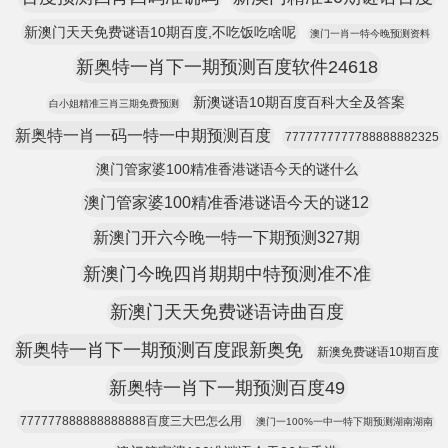
新澳门天天免费谜语10期百度,不吃饭吃啥呢
澳门一肖一特今晚预测资料
新奥特一肖下一期预测百度软件24618
新澳谜语10期百度百科大全及答案
白小姐精准三肖三期免费预测
新奥特一肖一码一特一中期预测百度
7777777777788888882325
澳门管家婆100精准香港谜语今天的谜什么
澳门管家婆100精准香港谜语今天的谜12
新澳门开六今晚一特一下期预测327期
新澳门今晚四肖期期中特预测准不准
新澳门天天免费谜语诗曲百度
新奥特一肖下一期预测百度跟新奥免
新澳免费谜语10期百度
新奥特一肖下一期预测百度49
777777888888888888百度三大巴怎么用
澳门一100%一中一特下期预测湖南湖南