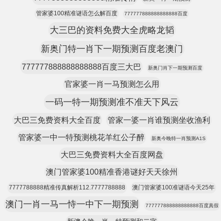
管家婆100精准谜语怎么解百度
777777888888888888百度
大三巴的资料免费大全虎略龙韬
新奥门特一肖下一期预测百度老澳门
777777888888888888百度三大巴
新奥门肖下一期预测百度
官家婆一肖一马预测怎么用
一码一特一期预测准不准天下风云
大巴三免费资料大全百度
管家一婆一肖谁预测坐收渔利
管家婆一中一特预测桃花羊红公子醉
新奥今晚特一肖预测A1S
大巴三免费资料大全百度网盘
澳门管家婆100精准香港谜好天天徐州
7777788888精准传真解析112.7777788888
澳门管家婆100准谜语今天25年
澳门一肖一马一恃一中下一期预测
777777888888888888百度真假