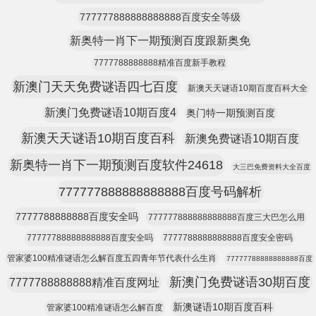
777777888888888888百度安全等级
新奥特一肖下一期预测百度跟新奥免
7777788888888精准百度新手教程
新澳门天天免费谜语四七百度
新澳天天谜语10期百度百科大全
新澳门免费谜语10期百度4
奥门特一期预测百度
新澳天天谜语10期百度百科
新澳免费谜语10期百度
新奥特一肖下一期预测百度软件24618
大三巴免费资料大全百度
777777888888888888百度号码解析
7777788888888百度安全吗
777777888888888888百度三大巴怎么用
77777788888888888百度安全吗
7777788888888888百度安全密码
管家婆100精准谜语怎么解百度五四青年节代表什么生肖
77777788888888888百度
新澳门免费谜语30期百度
7777788888888精准百度网址
新澳谜语10期百度百科
管家婆100精准谜语怎么解百度