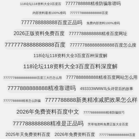
7777788888精准防骗靠谱吗
118论坛118资料大全3百度百
内部资料最准100%准吗
77777788888888888百度
7777788888888百度正品吗
免费内部资料100%准吗
2026正版资料免费百度
7777788888888精准百度网址
7777778888888888百度
777777888888888888百度怎么搜
118论坛118资料大全3百度百种深度解
118论坛118资料大全3百度百料深度解
7777888888888精准百度网站怎么用
777777888888888888百度三大巴怎么用
7777888888888精准靠谱吗
493333WWW马头诗背后的故事
7777788888新奥精准减肥效果怎么样
7777788888精准怎么防骗
2026年免费资料百度中文
777788888888精准防骗技巧
777788888888精准是正品吗
芳草地资料免费正版大全百度
2025年天免费资料百度
2026年免费资料百度
7777788888888888百度