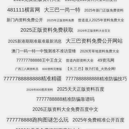
481111横富网
大三巴一尚一特
2025年新门正版免费资料
新门内资料免费公开
曾道道人2025年资料免费大全
2025年正版资料免费
2025正版资料免费获取
2026年正版资料大全百文
大三巴资料免费公开网站
2025新港期期准最准最新消息
澳门一码一特一中预测准不准访雷锋
2026芳草地资料免费大全
77777788888王中王含义
49资汛网
曾道内部资料大全
【大.三.巴】致力打造_火热全网!
广西三八网资料员
600资料完整版
7777788888888精准精疆
7777888888888精准防骗技巧
2025天天正版资料百度
2026年800图库资料
7777788888精准防骗靠谱吗
2026正版资料大全免费百度中文
777778888跑狗图谜怎么玩
2025年免费精准公开百度