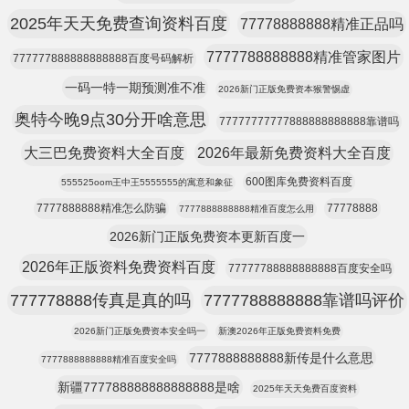
2025年天天免费查询资料百度
77778888888精准正品吗
7777788888888精准管家图片
777777888888888888百度号码解析
一码一特一期预测准不准
2026新门正版免费资本猴警惕虚
奥特今晚9点30分开啥意思
77777777777888888888888靠谱吗
大三巴免费资料大全百度
2026年最新免费资料大全百度
600图库免费资料百度
555525oom王中王5555555的寓意和象征
7777888888精准怎么防骗
77778888
7777888888888精准百度怎么用
2026新门正版免费资本更新百度一
2026年正版资料免费资料百度
77777788888888888百度安全吗
777778888传真是真的吗
7777788888888靠谱吗评价
2026新门正版免费资本安全吗一
新澳2026年正版免费资料免费
7777888888888新传是什么意思
7777888888888精准百度安全吗
新疆777788888888888888是啥
2025年天天免费百度资料