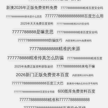
新澳2026年正版免费资料免费
7777888888888精准百度安全吗
777777888888888888百度怎么用
7777888888888新传是什么意思
2025年天天免费百度资料
7777788888精准2025安全吗
7777788888是嘛意思
777788888888精准百度安全吗
7777788888888888防骗技巧
内部资料100%免费准吗
777788888888精准的来源
777778888精准传真怎么防骗
77778888888888精准百度
7777888888888来电干嘛
2025年免费正版资料获取途径
2026新门正版免费资本百度
内部资料100%准吗
777777888888888888百度三大巴
新奥特今晚9点30分开号有吗
600图库免费资料百度
777777888888888888百度安全等级
7777788888888精准和77777888888888