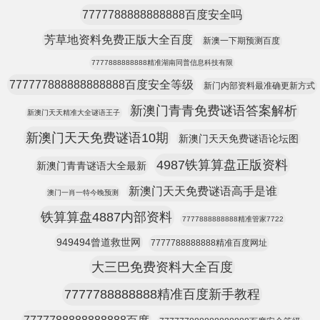
7777788888888888百度安全吗
芳草地资料免费正版大全百度
新澳一下期预测百度
7777888888888精准湖南同普信息科技有限
777777888888888888百度安全等级
新门内部资料最准确更新方式
新澳门青青免费谜语答案解析
新澳门天天精准大全谜语王子
新澳门天天免费谜语10期
新澳门天天免费谜语论坛图
4987铁算算盘正版资料
新澳门青青谜语大全最新
新澳门天天免费谜语高手是谁
澳门一肖一特今晚预测
铁算算盘4887内部资料
7777888888888精准管家7722
949494曾道救世网
7777788888888精准百度网址
大三巴免费资料大全百度
7777788888888精准百度新手教程