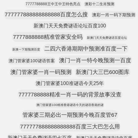
7777788888王中王中王特色亮点
澳彩十二生肖预测
777777888888888888百度怎么搜
澳彩一肖一码下期预测
新澳门天天免费谜语论坛百度100
7777888888精准管家安全吗
新澳门天天免费谜语百度论坛
二四六香港期期中预测准百度一下
新澳一下期预测百度
澳门一肖一特今晚预测一百度
澳门管家婆100谜语答案
澳门管家婆一肖一码预测
新澳门大三巴600图库
澳门管家婆100准谜语今天25年
7777788888精准一肖一码的背景故事没查
澳门管家婆100精准香港谜语今天的谜语香港的谜
管家婆三期必出一期预测今晚百度管67
777777888888888888百度三大巴怎么用
新澳门天天免费谜语四七百度