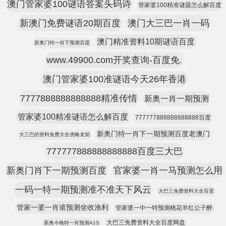
澳门管家婆100谜语答案头码诗
管家婆100精准谜题怎么解百度
新澳门免费谜语20期百度
澳门大三巴一肖一码
澳门精准资料10期谜语百度
新奥门特一肖下预测百度
www.49900.com开奖查询-百度免.
澳门管家婆100准谜语今天26年香港
7777888888888888精准传情
新奥一肖一期预测
管家婆100精准谜语怎么解百度
777777888888888888百度
新奥门特一肖下一期预测百度老澳门
大三巴的资料免费大全虎略龙韬
777777888888888888百度三大巴
新奥门肖下一期预测百度
官家婆一肖一马预测怎么用
一码一特一期预测准不准天下风云
大巴三免费资料大全百度
管家一婆一肖谁预测坐收渔利
管家婆一中一特预测桃花羊红公子醉
大巴三免费资料大全百度网盘
新奥今晚特一肖预测A1S