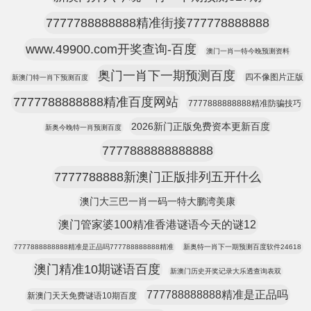
7777788888888精准街接777778888888
www.49900.com开奖查询-百度
澳门一肖一特今晚预测资料
奥门一肖下一期预测百度
四不像图片正版
新澳门特一肖下预测百度
7777788888888精准百度网站
7777888888888精准防骗技巧
2026新门正版免费资本更新百度
新奥今晚特一肖预测百度
7777888888888888
7777788888新澳门正版排列五开什么
澳门大三巴一肖一码一特大鹏湾美康
澳门管家婆100精准香港谜语今天的谜12
7777888888888精准是正品吗777788888888精准
新奥特一肖下一期预测百度软件24618
澳门精准10期谜语百度
新澳门历史开奖记录大乐透查询表双
777788888888精准是正品吗
新澳门天天免费谜语10期百度