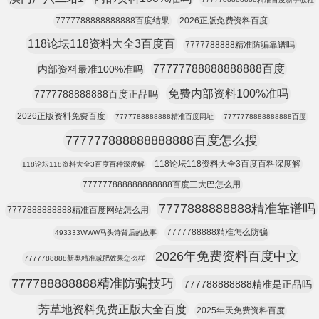
7777788888888888百度结果
2026正版免费资料百度
118论坛118资料大全3百度百
7777788888精准防骗靠谱吗
77777788888888888百度
内部资料最准100%准吗
免费内部资料100%准吗
7777788888888百度正品吗
2026正版资料免费百度
7777788888888精准百度网址
7777778888888888百度
777777888888888888百度怎么搜
118论坛118资料大全3百度百料深度解
118论坛118资料大全3百度百种深度解
777777888888888888百度三大巴怎么用
7777888888888精准靠谱吗
7777888888888精准百度网站怎么用
7777788888精准怎么防骗
493333WWW马头诗背后的故事
2026年免费资料百度中文
7777788888新奥精准减肥效果怎么样
777788888888精准防骗技巧
777788888888精准是正品吗
芳草地资料免费正版大全百度
2025年天免费资料百度