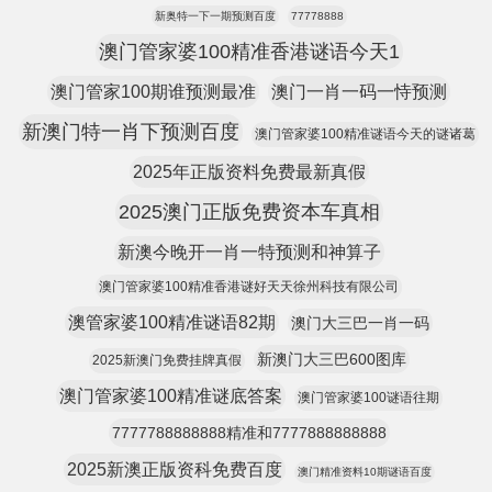
新奥特一下一期预测百度
77778888
澳门管家婆100精准香港谜语今天1
澳门管家100期谁预测最准
澳门一肖一码一恃预测
新澳门特一肖下预测百度
澳门管家婆100精准谜语今天的谜诸葛
2025年正版资料免费最新真假
2025澳门正版免费资本车真相
新澳今晚开一肖一特预测和神算子
澳门管家婆100精准香港谜好天天徐州科技有限公司
澳管家婆100精准谜语82期
澳门大三巴一肖一码
新澳门大三巴600图库
2025新澳门免费挂牌真假
澳门管家婆100精准谜底答案
澳门管家婆100谜语往期
7777788888888精准和7777888888888
2025新澳正版资科免费百度
澳门精准资料10期谜语百度