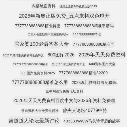
内部绝密资料
挂牌之全篇100免费正版2025
2025年新奥正版免费_五点来料双色球开
7777788888888精准解密
7777888888888精准靠谱吗
77778888888精准
二四六香港期期中预测准确吗9w
管家婆100谜语答案大全
7777888888888精准丫
2025年天天免费资料
800图库2026
2025年最精准免费资料全面释义
600资料图库大全
77777777888888888精准
奥门118论坛免费资料大全
7777888888888精准32209
800图库免费资料2025
7777788888888精准怎么用
2025澳门挂牌灯牌免费吗
金牛网论坛免费论坛资料
2026年天天免费资料百度中文与2026年资料免费领
曾夫人论坛40779中特
曾道资料大全免费最精准
曾道道人论坛最新讨论
493333WWW马头诗背后的故事