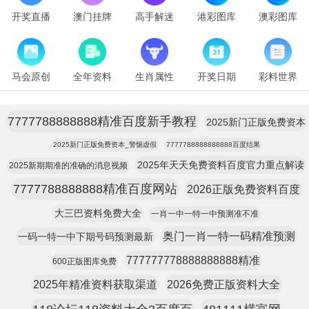
开奖直播
澳门挂牌
高手解迷
港彩图库
澳彩图库
马会原创
全年资料
生肖属性
开奖日期
彩料世界
7777788888888精准百度新手教程
2025新门正版免费资本
2025新门正版免费资本_警惕虚假
7777788888888888百度结果
2025年天天免费资料百度官力重点解读
2025新期期准的准确的消息视频
7777788888888精准百度网站
2026正版免费资料百度
大三巴资料免费大全
一肖一中一特一中预测准不准
奥门一肖一特一码精准预测
一码一特一中下期号码预测最新
777777778888888888精准
600正版图库免费
2025年精准资料获取渠道
2026免费正版资料大全