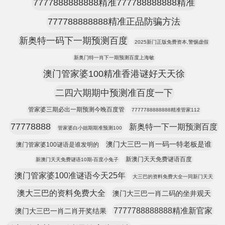
7777888888888精准777788888888精准
777788888888精准正品防骗方法
新奥特一码下一期预测百度
2025新门正版免费资本,警惕虚假
新奥门特一肖下一期预测百度上海敏
澳门管家婆100精准香港谜好天天徐
二四六期期中预测准百度一下
管家婆三期必出一期预测今晚百度管
7777788888888精准管家112
77778888
新奥特一下一期预测百度
管家婆白小姐期期准预测100
澳门大三巴一肖一码一特老板是谁
澳门管家婆100谜语是谁发明的
新澳门天天免费谜语百度
新澳门天天免费谜语10期-百度小兔子
澳门管家婆100准谜语今天25年
大三巴的资料免费大全一同新门天天
澳大三巴的资料免费大全
澳门大三巴一肖二码的坐井观天
7777788888888精准新官家
澳门大三巴一肖二肖开奖结果