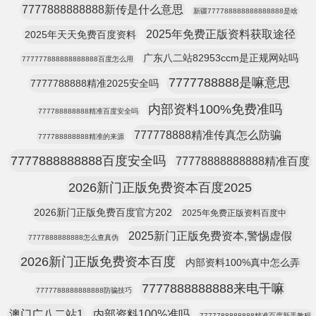
7777888888888新传是什么意思
新疆777788888888888888是啥
2025年免费正版资料获取途径
2025年天天免费百度资料
广东八二站82953ccm是正规网站吗
777777888888888888百度怎么用
7777788888是嘛意思
7777788888精准2025安全吗
内部资料100%免费准吗
777788888888精准百度安全吗
777778888精准传真怎么防骗
777788888888精准的来源
7777888888888百度安全吗
77778888888888精准百度
2026新门正版免费资本百度2025
2026新门正版免费百度官方202
2025年免费正版资料百度中
2025新门正版免费资本,警惕虚假
7777888888888怎么查真伪
2026新门正版免费资本百度
内部资料100%真中怎么弄
7777888888888来电干嘛
7777788888888888防骗技巧
澳门广八二站1
内部资料100%准吗
7777788888888精准百度新手教程