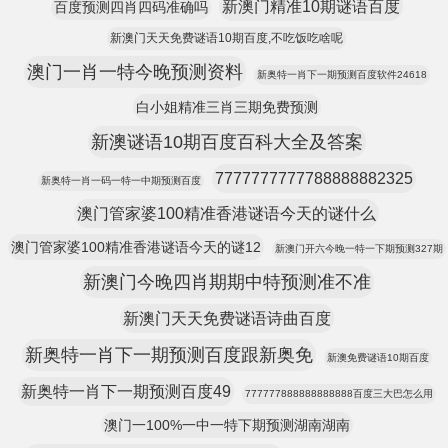
新澳门精准10期谜语百度
百度预测四肖四码准确吗
新澳门天天免费谜语10期百度,不吃饭吃啥呢
澳门一肖一特今晚预测资料
新奥特一肖下一期预测百度软件24618
白小姐精准三肖三期免费预测
新澳谜语10期百度百科大全及答案
7777777777788888882325
新奥特一肖一码一特一中期预测百度
澳门管家婆100精准香港谜语今天的谜什么
澳门管家婆100精准香港谜语今天的谜12
新澳门开六今晚一特一下期预测327期
新澳门今晚四肖期期中特预测准不准
新澳门天天免费谜语诗曲百度
新奥特一肖下一期预测百度跟新奥免
新澳免费谜语10期百度
新奥特一肖下一期预测百度49
777777888888888888百度三大巴怎么用
澳门一100%一中一特下期预测湖南湖南