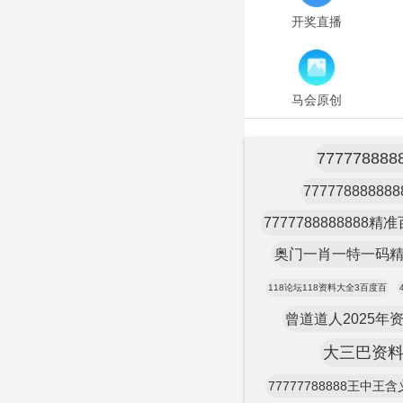
开奖直播
马会原创
7777788
7777788888
7777788888888
奥门一肖一特一码
118论坛118资料大全3百度百
曾道道人2025年
大三巴资
77777788888王中王含