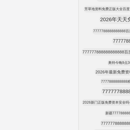
芳草地资料免费正版大全百度
2026年天天
7777788888888888
77777
77777788888888888
奥特今晚9点
2026年最新免费
77778888888
77777788
2026新门正版免费资本安全吗
新疆77778888
7777778888