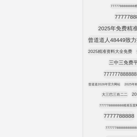
777778888888
77777
2025年免费精
曾道道人48449致
2025精准资料大全免费
三中三免费
7777778888
曾道道2026年官方网站
2025
2
大三巴三肖二二
7777788888888精准百
7777788888
77777788888888