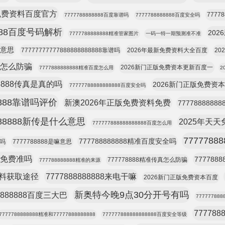
天免费资料百度官方
7777
7777788888888百度靠谱吗
7777788888888百度安全吗
88888百度号码解析
20
7777788888888精准管家图片
一码一特一期预测准不准
啥意思
77777777777888888888888靠谱吗
2026年最新免费资料大全百度
20
精准怎么防骗
2026新门正版免费资本更新百度一
7777888888888精准百度怎么用
2
78888传真是真的吗
2026新门正版免费资
77777788888888888百度安全吗
88888靠谱吗评价
新澳2026年正版免费资料免费
777788888
8888888新传是什么意思
2025年天
777777888888888888百度怎么用
7777788
777788888888精准百度安全吗
全吗
7777788888是嘛意思
%免费准吗
777788
777778888精准传真怎么防骗
777788888888精准的来源
资料获取途径
7777888888888来电干嘛
2026新门正版免费资本百度
新奥特今晚9点30分开号有吗
88888888百度三大巴
77777788
77778
7777788888888精准和77777888888888
777777888888888888百度安全等级