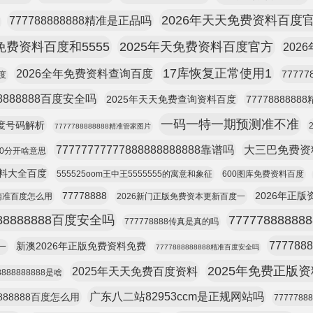
2026年天天免费资料百度
777788888888精准是正品吗
免费资料百度和5555
2025年天免费资料百度官方
202
17库恢复正常使用1
2026全年免费资料查询百度
7777
百度
88888888百度安全吗
2025年天天免费查询资料百度
777788888
一码一特一期预测准不准
8百度号码解析
7777788888888精准管家图片
77777777777888888888888靠谱吗
大三巴免费资
30分开啥意思
资料大全百度
555525oom王中王5555555的寓意和象征
600图库免费资料百度
77778888
2026年正
88精准百度怎么用
2026新门正版免费资本更新百度一
888888888百度安全吗
777778888
777778888传真是真的吗
77778
新澳2026年正版免费资料免费
一
7777888888888精准百度安全吗
2025年免费正版
2025年天天免费百度资料
8888888888是啥
广东八二站82953ccm是正规网站吗
88888888百度怎么用
777778