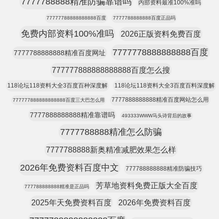
7777788888精准防骗靠谱吗
内部资料最准100%准吗
77777788888888888百度
7777788888888百度正品吗
免费内部资料100%准吗
2026正版资料免费百度
7777778888888888百度
7777788888888精准百度网址
777777888888888888百度怎么搜
118论坛118资料大全3百度百种深度解
118论坛118资料大全3百度百料深度解
7777888888888精准百度网站怎么用
777777888888888888百度三大巴怎么用
7777888888888精准靠谱吗
493333WWW马头诗背后的故事
7777788888精准怎么防骗
7777788888新奥精准减肥效果怎么样
2026年免费资料百度中文
777788888888精准防骗技巧
芳草地资料免费正版大全百度
777788888888精准是正品吗
2025年天免费资料百度
2026年免费资料百度