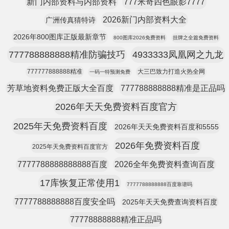
新门内部资料与内部资料
777米奇四色眼影7777
2026新门内部资料大全
广洲传真猜特诗
2026年800图库正版最新章节
800图库2026免费资料
挂牌之全篇免费资料
777788888888精准防骗技巧
4933333凤凰网之九龙
777777888888精准
大三巴致力打造火热全网
一码一特预测免费
芳草地资料免费正版大全百度
777788888888精准是正品吗
2026年天天免费资料百度官方
2025年天免费资料百度
2026年天天免费资料百度和5555
2026年免费资料百度
2025年天免费资料百度官方
7777788888888888百度
2026全年免费资料查询百度
17库恢复正常使用1
7777788888888百度靠谱吗
7777788888888百度安全吗
2025年天天免费查询资料百度
77778888888精准正品吗