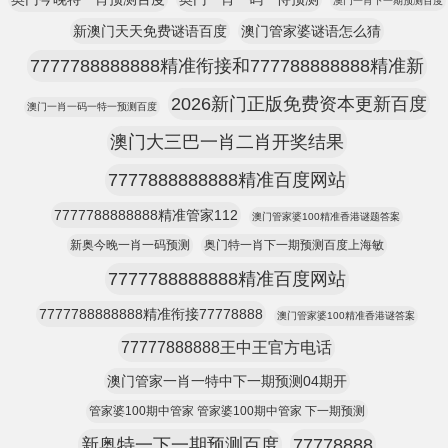
澳门一肖下一期预测百度
新澳门天天免费谜语百度
澳门管家婆谜语怎么猜
7777788888888精准衔接和777788888888精准新
2026新门正版免费资本更新百度
澳门一肖一码一特一预测百度
澳门大三巴一肖二肖开奖结果
7777888888888精准百度网站
7777788888888精准管家112
澳门管家婆100精准香港谜题答案
新奥今晚一肖一码预测
奥门特一肖下一期预测百度上海敏
7777788888888精准百度网站
7777788888888精准衔接77778888
澳门管家婆100精准香港谜答案
77777888888王中王官方电话
澳门管家一肖一特中下一期预测04期开
管家婆100期中管家 管家婆100期中管家 下一期预测
新奥特一下一期预测百度
77778888