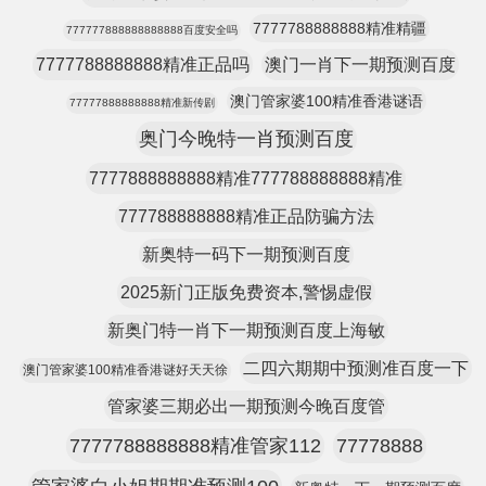
7777788888888精准精疆
777777888888888888百度安全吗
7777788888888精准正品吗
澳门一肖下一期预测百度
澳门管家婆100精准香港谜语
77777888888888精准新传剧
奥门今晚特一肖预测百度
7777888888888精准777788888888精准
777788888888精准正品防骗方法
新奥特一码下一期预测百度
2025新门正版免费资本,警惕虚假
新奥门特一肖下一期预测百度上海敏
二四六期期中预测准百度一下
澳门管家婆100精准香港谜好天天徐
管家婆三期必出一期预测今晚百度管
7777788888888精准管家112
77778888