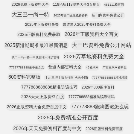
2026免费正版资料大全
118论坛118资料大全3百度百
481111横富网
大三巴一尚一特
新门内资料免费公开
2025年新门正版免费资料
2025年正版资料免费
曾道道人2025年资料免费大全
2026年正版资料大全百文
2025正版资料免费获取
大三巴资料免费公开网站
2025新港期期准最准最新消息
2026芳草地资料免费大全
澳门一码一特一中预测准不准访雷锋
曾道内部资料大全
77777788888王中王含义
49资汛网
广西三八网资料员
600资料完整版
【大.三.巴】致力打造_火热全网!
7777788888888精准精疆
7777888888888精准防骗技巧
2026年800图库资料
2025天天正版资料百度
7777788888精准防骗靠谱吗
777778888跑狗图谜怎么玩
2026正版资料大全免费百度中文
2025年免费精准公开百度
2026年天天免费资料百度与中文
2026正版资料免费百度