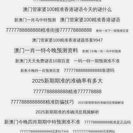
7777888888888精准是正品吗777788888888精准
澳门管家婆100精准香港谜语今天的谜什么
澳门管家婆100精准香港谜语
新澳门一肖马中特预测
7777788888888精准街接777778888888
奥特一肖下一期预测百度
澳门管家婆100精准香港谜题答案9947
澳门一肖一特今晚预测资料
新澳门今晚一肖一马中特预测
新澳门天天免费谜语10期百度
一码一特一期预测准不准
7777788888888888靠谱吗
新奥今晚特一肖预测百度
2025新期期准的准确率有多大
7777788888888精准777778888
7777888888888精准防骗技巧
2025新期期准的准确消息视频解读
2025新期期准的准确消息视频解析
新澳门今晚四肖期期中特预测准不准
777788888888精准是正品吗
777777888888888888百度927344
77777777788888888百度网站