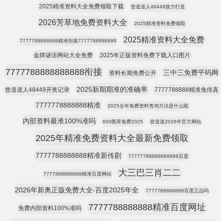
2025精准资料大全免费领取下载
曾道道人48449致力打造
2026芳草地免费资料大全
2025精准资料免费领取
2025精准资料大全免费
7777788888888精准街接7777788888888
金牌谜语网站大全免费
2025年正版资料免费下载入口图片
7777788888888888衔接
三中三免费平码网
资料长期免费公开
2025新期期准的准确率
曾道道人48449开奖记录
7777788888精准免传真
7777778888888精准
2025全年免费资料杳询方法是什么呢
内部资料最准100%准吗
600图库兔费2025
曾道道2026年官方网站
2025年精准免费资料大全最新免费领取
7777788888888精准新传剧
77777788888888888百度
大三巴三肖二二
7777888888888精准百度网站
2026年新奥正版免费大全-百度2025年全
7777788888888百度正品吗
7777788888888精准百度网址
免费内部资料100%准吗