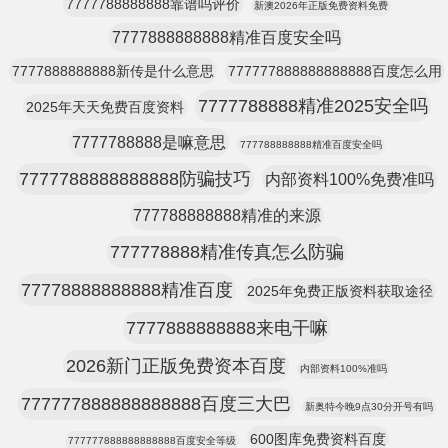
7777788888888靠谱吗评价
新澳2026年正版免费资料免费
7777888888888精准百度安全吗
7777888888888新传是什么意思
777777888888888888百度怎么用
7777788888精准2025安全吗
2025年天天免费百度资料
7777788888是嘛意思
777788888888精准百度安全吗
7777788888888888防骗技巧
内部资料100%免费准吗
777788888888精准的来源
777778888精准传真怎么防骗
77778888888888精准百度
2025年免费正版资料获取途径
7777888888888来电干嘛
2026新门正版免费资本百度
内部资料100%准吗
777777888888888888百度三大巴
新奥特今晚9点30分开号有吗
600图库免费资料百度
777777888888888888百度安全等级