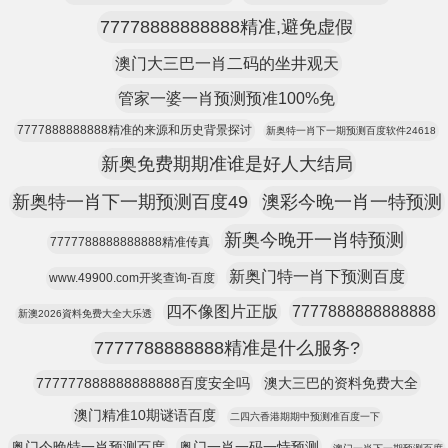
77778888888888精准,避免虚假
澳门大三巴一肖二码的坐井观天
管家一婆一肖预测预准100%免
7777888888888精准的来源和历史背景探讨
新奥特一肖下一期预测百度软件24618
新奥免费期期准谁是好人大结局
新奥特一肖下一期预测百度49
澳彩今晚一肖一特预测
新奥今晚开一肖特预测
7777788888888888精准传真
新奥门特一肖下预测百度
www.49900.com开奖查询-百度
四不像图片正版
7777888888888888
新澳2026資料免费大全大乐透
7777788888888精准是什么服务?
777777888888888888百度安全吗
澳大三巴的资料免费大全
澳门精准10期谜语百度
二四六香港期期中预测准百度一下
奥门今晚特一肖预测百度
奥门一肖一码一恃预测