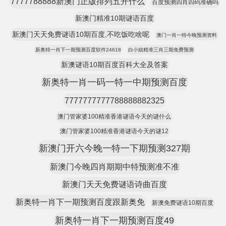
7777788888新澳门正版排列五开什么
百度预测四肖四码准确吗
新澳门精准10期谜语百度
新澳门天天免费谜语10期百度,不吃饭吃啥呢
澳门一肖一特今晚预测资料
新奥特一肖下一期预测百度软件24618
白小姐精准三肖三期免费预测
新澳谜语10期百度百科大全及答案
新奥特一肖一码一特一中期预测百度
7777777777788888882325
澳门管家婆100精准香港谜语今天的谜什么
澳门管家婆100精准香港谜语今天的谜12
新澳门开六今晚一特一下期预测327期
新澳门今晚四肖期期中特预测准不准
新澳门天天免费谜语诗曲百度
新奥特一肖下一期预测百度跟新奥免
新澳免费谜语10期百度
新奥特一肖下一期预测百度49