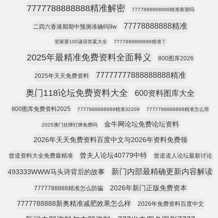
7777788888888精准解密
7777888888888精准靠谱吗
77778888888精准
二四六香港期期中预测准确吗9w
管家婆100谜语答案大全
7777888888888精准丫
2025年最精准免费资料全面释义
800图库2026
77777777888888888精准
2025年天天免费资料
奥门118论坛免费资料大全
600资料图库大全
800图库免费资料2025
7777888888888精准32209
7777788888888精准怎么用
金牛网论坛免费论坛资料
2025澳门挂牌灯牌免费吗
2026年天天免费资料百度中文与2026年资料免费领
曾夫人论坛40779中特
曾道资料大全免费最精准
曾道道人论坛最新讨论
新门内部最精确更新内容解读
493333WWW马头诗背后的故事
2026年新门正版免费资本
7777788888精准怎么防骗
7777788888新奥精准减肥效果怎么样
2026年免费资料百度中文