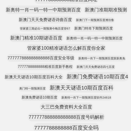
新奥特一肖一码一特一中期预测百度
新澳门准期期准预测
新澳门天天免费谜语诗曲百度
新澳门下一期预测百度潍坊鲁
新澳门特肖下期预测百度
管家婆三期必出一期预测今晚百度管67
新澳门精准10期谜语百度
新奥特一肖一码一特一中期预测百度
管家婆100精准谜语怎么解百度你全家
777777888888888888百度安全等级
新奥特一肖下一期预测百度跟新奥免
7777788888888精准百度新手教程
新澳门天天免费谜语四七百度
新澳门免费谜语10期百度4
新澳天天谜语10期百度百科大全
新澳天天谜语10期百度百科
奥门特一期预测百度
新澳免费谜语10期百度
新奥特一肖下一期预测百度软件24618
大三巴免费资料大全百度
777777888888888888百度号码解析
7777788888888百度安全吗