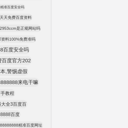
888精准百度安全吗
5年天天免费百度资料
2953ccm是正规网站吗
部资料100%免费准吗
8888百度安全吗
费百度官方202
资本,警惕虚假
88888888来电干嘛
度新手教程
资料大全3百度百
888888百度
788888888精准百度网址