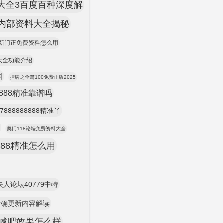
料大全3百度百种深度解
内部资料大全揭秘
年新门正免费资料怎么用
大全功能介绍
料
挂牌之全篇100免费正版2025
88888精准靠谱吗
77888888888精准丫
奥门118论坛免费资料大全
88888精准怎么用
夫人论坛40779中特
精确更新内容解读
精准减肥效果怎么样