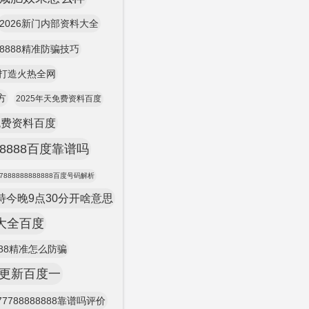
2026新门内部资料大全
888888精准防骗技巧
打造火热全网
方
2025年天免费资料百度
年免费资料百度
888888百度靠谱吗
77888888888888百度号码解析
特今晚9点30分开啥意思
料大全百度
8888精准怎么防骗
本更新百度一
77788888888靠谱吗评价