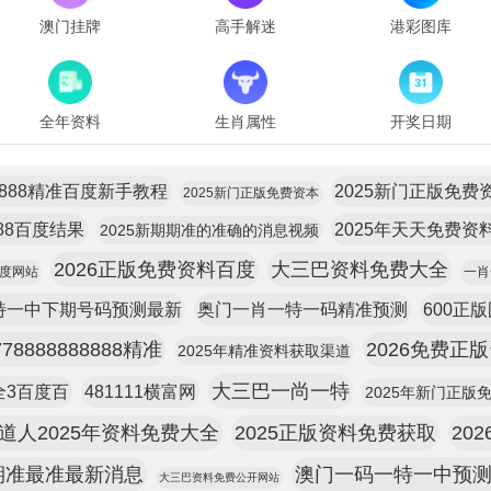
澳门挂牌
高手解迷
港彩图库
全年资料
生肖属性
开奖日期
888888精准百度新手教程
2025新门正版免费
2025新门正版免费资本
8888百度结果
2025年天天免费
2025新期期准的准确的消息视频
2026正版免费资料百度
大三巴资料免费大全
准百度网站
一肖
特一中下期号码预测最新
奥门一肖一特一码精准预测
600正
778888888888精准
2026免费正
2025年精准资料获取渠道
大三巴一尚一特
全3百度百
481111横富网
2025年新门正版
道人2025年资料免费大全
2025正版资料免费获取
20
期期准最准最新消息
澳门一码一特一中预
大三巴资料免费公开网站