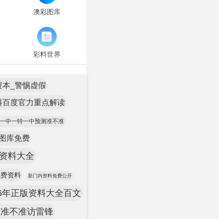
澳彩图库
彩料世界
资本_警惕虚假
资料百度官力重点解读
一中一特一中预测准不准
版图库免费
版资料大全
免费资料
新门内资料免费公开
26年正版资料大全百文
测准不准访雷锋