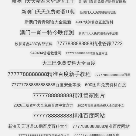
新澳门天天精准大全谜语王子
新澳门青青免费谜语答案解析
新澳门天天免费谜语10期
新澳门天天免费谜语论坛图
新澳门青青谜语大全最新
4987铁算算盘正版资料
澳门一肖一特今晚预测
新澳门天天免费谜语高手是谁
7777888888888精准管家7722
铁算算盘4887内部资料
949494曾道救世网
7777788888888精准百度网址
大三巴免费资料大全百度
7777788888888精准百度新手教程
7777788888888888百度
777777888888888888百度安全等级
600图库免费资料百度
7777788888888精准管家图片
2026正版资料大全免费百度中文宫方
2025年新奥正版免费大全百度中文
7777788888888精准百度网站
新澳天天谜语10期百度百科大全
7777888888888精准百度网站
777777888888888888百度
7777888888888精准百度网站怎么用