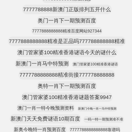
7777788888新澳门正版排列五开什么
奥门一肖下一期预测百度
7777888888888精准百度网站927344
7777888888888精准是正品吗777788888888精准
澳门管家婆100精准香港谜语今天的谜什么
新澳门一肖马中特预测
澳门管家婆100精准香港谜语
7777788888888精准街接777778888888
奥特一肖下一期预测百度
澳门管家婆100精准香港谜题答案9947
澳门一肖一特今晚预测资料
新澳门今晚一肖一马中特预测
新澳门天天免费谜语10期百度
一码一特一期预测准不准
新奥今晚特一肖预测百度
7777788888888888靠谱吗