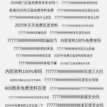
2026新门正版免费资本安全吗一
7777788888888靠谱吗评价
新澳2026年正版免费资料免费
7777888888888精准百度安全吗
7777888888888新传是什么意思
777777888888888888百度怎么用
2025年天天免费百度资料
7777788888精准2025安全吗
7777788888是嘛意思
777788888888精准百度安全吗
7777788888888888防骗技巧
内部资料100%免费准吗
777788888888精准的来源
777778888精准传真怎么防骗
77778888888888精准百度
2025年免费正版资料获取途径
7777888888888来电干嘛
2026新门正版免费资本百度
内部资料100%准吗
777777888888888888百度三大巴
777777888888888888百度安全等级
新奥特今晚9点30分开号有吗
600图库免费资料百度
7777788888888精准和77777888888888
7777888888888新疆安全吗
777777888888888888百度安全等级
77777888888888精准百度安全吗
2026年免费资料公开百度一下