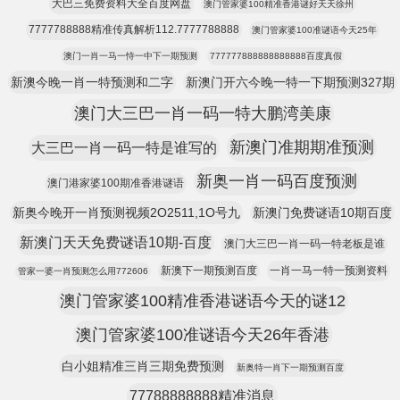
大巴三免费资料大全百度网盘
澳门管家婆100精准香港谜好天天徐州
7777788888精准传真解析112.7777788888
澳门管家婆100准谜语今天25年
澳门一肖一马一恃一中下一期预测
777777888888888888百度真假
新澳今晚一肖一特预测和二字
新澳门开六今晚一特一下期预测327期
澳门大三巴一肖一码一特大鹏湾美康
新澳门准期期准预测
大三巴一肖一码一特是谁写的
新奥一肖一码百度预测
澳门港家婆100期准香港谜语
新奥今晚开一肖预测视频2O2511,1O号九
新澳门免费谜语10期百度
新澳门天天免费谜语10期-百度
澳门大三巴一肖一码一特老板是谁
新澳下一期预测百度
一肖一马一特一预测资料
管家一婆一肖预测怎么用772606
澳门管家婆100精准香港谜语今天的谜12
澳门管家婆100准谜语今天26年香港
白小姐精准三肖三期免费预测
新奥特一肖下一期预测百度
77788888888精准消息