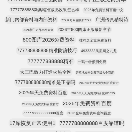
7777788888新奥精准减肥效果怎么样
2026年免费资料百度中文
新门内部资料与内部资料
广洲传真猜特诗
777米奇四色眼影7777
2026年800图库正版最新章节
2026新门内部资料大全
800图库2026免费资料
挂牌之全篇免费资料
777788888888精准防骗技巧
4933333凤凰网之九龙
777777888888精准
一码一特预测免费
大三巴致力打造火热全网
芳草地资料免费正版大全百度
777788888888精准是正品吗
2026年天天免费资料百度官方
2025年天免费资料百度
2026年天天免费资料百度和5555
2026年免费资料百度
2025年天免费资料百度官方
7777788888888888百度
2026全年免费资料查询百度
17库恢复正常使用1
7777788888888百度靠谱吗