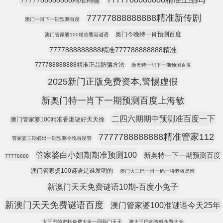
7777788888888精准精疆
77777888888888精准新传剧
澳门一肖下一期预测百度
奥门今晚特一肖预测百度
澳门管家婆100精准香港谜语
7777888888888精准777788888888精准
777788888888精准正品防骗方法
新奥特一码下一期预测百度
2025新门正版免费资本,警惕虚假
新奥门特一肖下一期预测百度上海敏
二四六期期中预测准百度一下
澳门管家婆100精准香港谜好天天徐
7777788888888精准管家112
管家婆三期必出一期预测今晚百度管
管家婆白小姐期期准预测100
新奥特一下一期预测百度
77778888
澳门管家婆100谜语是谁发明的
澳门大三巴一肖一码一特老板是谁
新澳门天天免费谜语10期-百度小兔子
新澳门天天免费谜语百度
澳门管家婆100准谜语今天25年
大三巴的资料免费大全一同新门天天
澳大三巴的资料免费大全