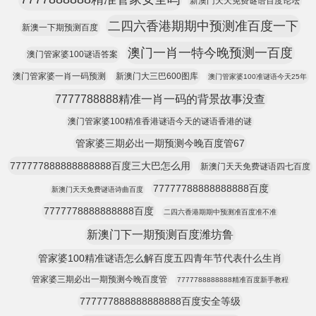
新澳门天天免费谜语百度论坛
二四六香港期期中预测准百度一下
新澳一下期预测百度
澳门一肖一特今晚预测一百度
澳门管家婆100谜语答案
澳门管家婆一肖一码预测
新澳门大三巴600图库
澳门管家婆100准谜语今天25年
7777788888精准一肖一码的背景故事没查
澳门管家婆100精准香港谜语今天的谜语香港的谜
管家婆三期必出一期预测今晚百度管67
777777888888888888百度三大巴怎么用
新澳门天天免费谜语四七百度
77777788888888888百度
新澳门天天免费谜语诗曲百度
7777778888888888百度
二四六香港期期中预测准百度准不准
新澳门下一期预测百度潍坊鲁
管家婆100精准谜语怎么解百度五四青年节代表什么生肖
管家婆三期必出一期预测今晚百度管
7777788888888精准百度新手教程
777777888888888888百度安全等级