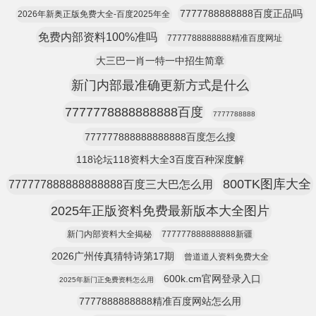
7777788888888百度正品吗
2026年新奥正版免费大全-百度2025年全
免费内部资料100%准吗
7777788888888精准百度网址
大三巴一肖一特一中招生简章
新门内部最准确更新方式是什么
7777778888888888百度
7777788888
777777888888888888百度怎么搜
118论坛118资料大全3百度百种深度解
800TK图库大全
777777888888888888百度三大巴怎么用
2025年正版资料免费最新版本大全图片
新门内部资料大全揭秘
777777888888888新疆
2026广州传真猜特诗第17期
曾道道人资料免费大全
600k.cm官网登录入口
2025年新门正免费资料怎么用
7777888888888精准百度网站怎么用