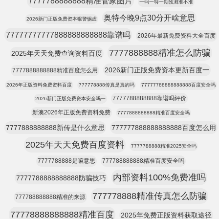
7777788888888精准管家图片
一码一特一期预测准不准
奥特今晚9点30分开啥意思
2026新门正版免费资本猴警惕虚
77777777777888888888888靠谱吗
2026年最新免费资料大全百度
7777888888精准怎么防骗
2025年天天免费查询资料百度
2026新门正版免费资本更新百度一
7777888888888精准百度怎么用
2026年正版资料免费资料百度
777778888传真是真的吗
77777788888888888百度安全吗
7777788888888靠谱吗评价
2026新门正版免费资本安全吗一
新澳2026年正版免费资料免费
7777888888888精准百度安全吗
7777888888888新传是什么意思
777777888888888888百度怎么用
2025年天天免费百度资料
7777788888精准2025安全吗
7777788888是嘛意思
777788888888精准百度安全吗
内部资料100%免费准吗
7777788888888888防骗技巧
777778888精准传真怎么防骗
777788888888精准的来源
77778888888888精准百度
2025年免费正版资料获取途径