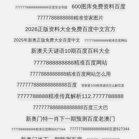
600图库免费资料百度
777777888888888888百度安全等级
7777788888888精准管家图片
2026正版资料大全免费百度中文宫方
2025年新奥正版免费大全百度中文
7777788888888精准百度网站
新澳天天谜语10期百度百科大全
7777888888888精准百度网站
7777888888888精准百度网站怎么用
777777888888888888百度
管家婆100精准谜语怎么解百度
7777788888精准传真解析112.7777788888
777777888888888888百度三大巴
新奥门特一肖下一期预测百度老澳门
777777888888888888百度927344
7777888888888精准百度网站927344