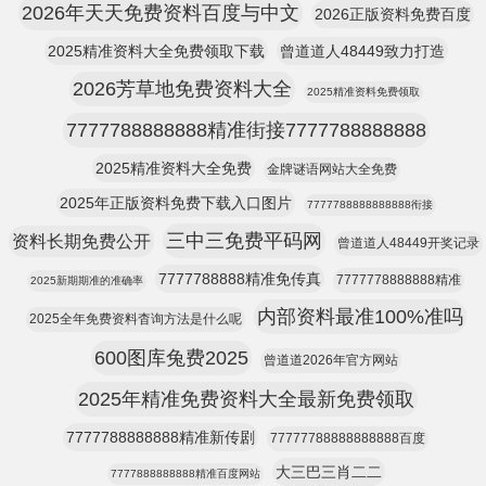
2026年天天免费资料百度与中文
2026正版资料免费百度
2025精准资料大全免费领取下载
曾道道人48449致力打造
2026芳草地免费资料大全
2025精准资料免费领取
7777788888888精准街接7777788888888
2025精准资料大全免费
金牌谜语网站大全免费
2025年正版资料免费下载入口图片
7777788888888888衔接
三中三免费平码网
资料长期免费公开
曾道道人48449开奖记录
7777788888精准免传真
7777778888888精准
2025新期期准的准确率
内部资料最准100%准吗
2025全年免费资料杳询方法是什么呢
600图库兔费2025
曾道道2026年官方网站
2025年精准免费资料大全最新免费领取
7777788888888精准新传剧
77777788888888888百度
大三巴三肖二二
7777888888888精准百度网站