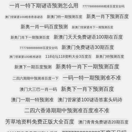
一肖一特下期谜语预测怎么用
777788888888精准百度安全吗
新奥一肖下预测百度
新澳门特一期预测百度
澳门管家婆100精准香港谜语
新奥一肖一码百度预测
新澳门管家婆肖下一期预测百度
新澳门天天免费谜语100期在百度
新奥门肖下一期预测百度
新澳门免费谜语30期百度
7777888888888百度安全吗
118论坛118资料大全3百度百
新奥门特预测百度
澳门管家婆100精准谜语
新奥特一肖下一期预测百度
新澳下一期百度预测
一码一特一期预测准不准
二四六期期中预测准百度一下
新奥下一肖下预测百度
澳门大三巴一肖一码
澳门一期一特预测准
澳门管家婆100谜语答案头码诗
二四六香港期期中预测准百度准不准
芳草地资料免费正版大全百度
澳门青青免费谜语20期百度