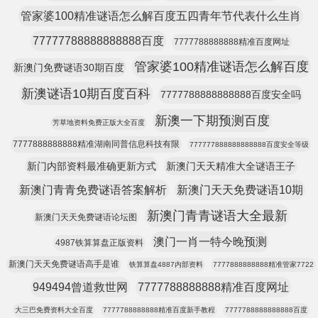
管家婆100精准谜语怎么解百度五四青年节代表什么生肖
77777788888888888百度
7777788888888精准百度网址
管家婆100精准谜语怎么解百度
新澳门免费谜语30期百度
新澳谜语10期百度百科
7777788888888888百度安全吗
新澳一下期预测百度
芳草地资料免费正版大全百度
7777888888888精准湖南同普信息科技有限
777777888888888888百度安全等级
新门内部资料最准确更新方式
新澳门天天精准大全谜语王子
新澳门青青免费谜语答案解析
新澳门天天免费谜语10期
新澳门青青谜语大全最新
新澳门天天免费谜语论坛图
澳门一肖一特今晚预测
4987铁算算盘正版资料
新澳门天天免费谜语高手是谁
铁算算盘4887内部资料
7777888888888精准管家7722
949494曾道救世网
7777788888888精准百度网址
大三巴免费资料大全百度
7777788888888精准百度新手教程
7777788888888888百度