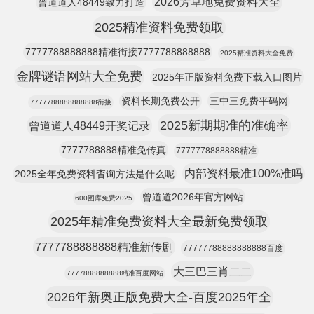
2026芳草地免费资料大全
曾道道人48449致力打造
2025精准资料免费领取
7777788888888精准街接7777788888888
2025精准资料大全免费
金牌谜语网站大全免费
2025年正版资料免费下载入口图片
资料长期免费公开
三中三免费平码网
7777788888888888衔接
2025新期期准的准确率
曾道道人48449开奖记录
7777788888精准免传真
7777778888888精准
内部资料最准100%准吗
2025全年免费资料杳询方法是什么呢
曾道道2026年官方网站
600图库兔费2025
2025年精准免费资料大全最新免费领取
7777788888888精准新传剧
77777788888888888百度
大三巴三肖二二
7777888888888精准百度网站
2026年新奥正版免费大全-百度2025年全