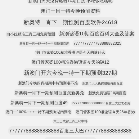
新澳门天天免费谜语10期百度,不吃饭吃啥呢
澳门一肖一特今晚预测资料
新奥特一肖下一期预测百度软件24618
新澳谜语10期百度百科大全及答案
白小姐精准三肖三期免费预测
7777777777788888882325
新奥特一肖一码一特一中期预测百度
澳门管家婆100精准香港谜语今天的谜什么
澳门管家婆100精准香港谜语今天的谜12
新澳门开六今晚一特一下期预测327期
新澳门今晚四肖期期中特预测准不准
新澳门天天免费谜语诗曲百度
新奥特一肖下一期预测百度跟新奥免
新澳免费谜语10期百度
新奥特一肖下一期预测百度49
777777888888888888百度三大巴怎么用
澳门一100%一中一特下期预测湖南湖南
澳门管家婆100准谜语今天26年香港
大三巴成都三肖三码中特
777777888888888888百度三大巴77777788888888888