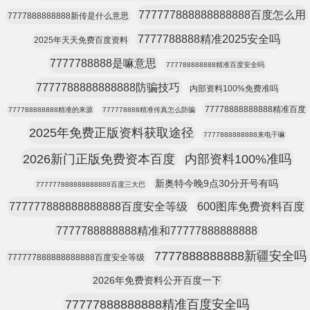
777777888888888888百度怎么用
7777888888888新传是什么意思
7777788888精准2025安全吗
2025年天天免费百度资料
7777788888是嘛意思
777788888888精准百度安全吗
7777788888888888防骗技巧
内部资料100%免费准吗
77778888888888精准百度
777788888888精准的来源
777778888精准传真怎么防骗
2025年免费正版资料获取途径
7777888888888来电干嘛
2026新门正版免费资本百度
内部资料100%准吗
新奥特今晚9点30分开号有吗
777777888888888888百度三大巴
777777888888888888百度安全等级
600图库免费资料百度
7777788888888精准和77777888888888
7777888888888新疆安全吗
777777888888888888百度安全等级
2026年免费资料公开百度一下
77777888888888精准百度安全吗