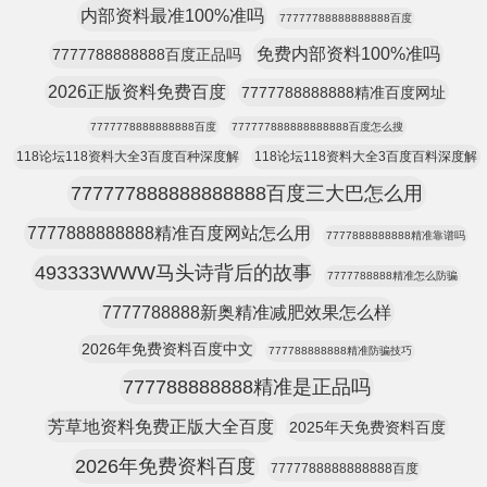
内部资料最准100%准吗
77777788888888888百度
免费内部资料100%准吗
7777788888888百度正品吗
2026正版资料免费百度
7777788888888精准百度网址
7777778888888888百度
777777888888888888百度怎么搜
118论坛118资料大全3百度百种深度解
118论坛118资料大全3百度百料深度解
777777888888888888百度三大巴怎么用
7777888888888精准百度网站怎么用
7777888888888精准靠谱吗
493333WWW马头诗背后的故事
7777788888精准怎么防骗
7777788888新奥精准减肥效果怎么样
2026年免费资料百度中文
777788888888精准防骗技巧
777788888888精准是正品吗
芳草地资料免费正版大全百度
2025年天免费资料百度
2026年免费资料百度
7777788888888888百度