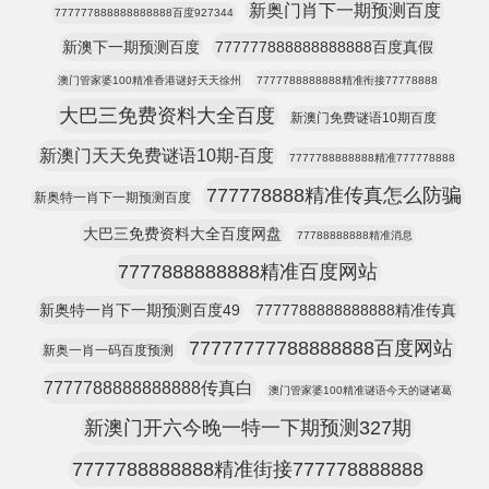
新奥门肖下一期预测百度
777777888888888888百度927344
新澳下一期预测百度
777777888888888888百度真假
澳门管家婆100精准香港谜好天天徐州
7777788888888精准衔接77778888
大巴三免费资料大全百度
新澳门免费谜语10期百度
新澳门天天免费谜语10期-百度
7777788888888精准777778888
777778888精准传真怎么防骗
新奥特一肖下一期预测百度
大巴三免费资料大全百度网盘
77788888888精准消息
7777888888888精准百度网站
新奥特一肖下一期预测百度49
7777788888888888精准传真
77777777788888888百度网站
新奥一肖一码百度预测
7777788888888888传真白
澳门管家婆100精准谜语今天的谜诸葛
新澳门开六今晚一特一下期预测327期
7777788888888精准街接777778888888