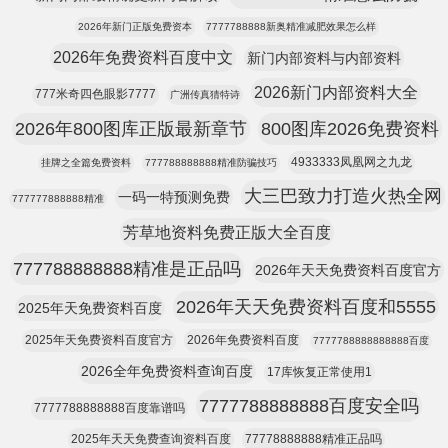
2026年新门正版免费资本
7777788888新奥精准减肥效果怎么样
2026年免费资料百度中文
新门内部资料与内部资料
2026新门内部资料大全
777米奇四色眼影7777
广洲传真猜特诗
2026年800图库正版最新章节
800图库2026免费资料
4933333凤凰网之九龙
挂牌之全篇免费资料
777788888888精准防骗技巧
大三巴致力打造火热全网
一码一特预测免费
777777888888精准
芳草地资料免费正版大全百度
777788888888精准是正品吗
2026年天天免费资料百度官方
2026年天天免费资料百度和5555
2025年天免费资料百度
2025年天免费资料百度官方
2026年免费资料百度
7777788888888888百度
2026全年免费资料查询百度
17库恢复正常使用1
7777788888888百度安全吗
7777788888888百度靠谱吗
2025年天天免费查询资料百度
77778888888精准正品吗