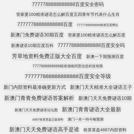
7777788888888888百度安全密码
管家婆100精准谜语怎么解百度五四青年节代表什么生肖
77777788888888888百度
7777788888888精准百度网址
新澳门免费谜语30期百度
管家婆100精准谜语怎么解百度
7777788888888888百度安全吗
新澳谜语10期百度百科
芳草地资料免费正版大全百度
新澳一下期预测百度
7777888888888精准湖南同普信息科技有限
777777888888888888百度安全等级
新门内部资料最准确更新方式
新澳门天天精准大全谜语王子
新澳门青青免费谜语答案解析
新澳门天天免费谜语10期
新澳门青青谜语大全最新
新澳门天天免费谜语论坛图
澳门一肖一特今晚预测
4987铁算算盘正版资料
新澳门天天免费谜语高手是谁
铁算算盘4887内部资料