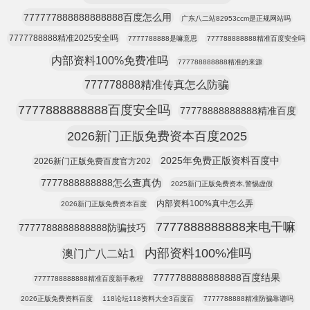
777777888888888888百度怎么用
广东八二站82953ccm是正规网站吗
7777788888精准2025安全吗
7777788888是嘛意思
777788888888精准百度安全吗
内部资料100%免费准吗
777788888888精准的来源
777778888精准传真怎么防骗
7777888888888百度安全吗
77778888888888精准百度
2026新门正版免费资本百度2025
2025年免费正版资料百度中
2026新门正版免费百度官方202
7777888888888怎么查真伪
2025新门正版免费资本,警惕虚假
内部资料100%真中怎么弄
2026新门正版免费资本百度
7777888888888来电干嘛
7777788888888888防骗技巧
内部资料100%准吗
澳门广八二站1
7777788888888888百度结果
7777788888888精准百度新手教程
2026正版免费资料百度
118论坛118资料大全3百度百
7777788888精准防骗靠谱吗