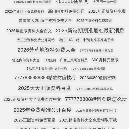
481111横富网
大三巴一尚一特
118论坛118资料大全3百度百
新门内资料免费公开
2025年正版资料免费
2025年新门正版免费资料
曾道道人2025年资料免费大全
2025正版资料免费获取
2025新港期期准最准最新消息
2026年正版资料大全百文
大三巴资料免费公开网站
澳门一码一特一中预测准不准访雷锋
2026芳草地资料免费大全
77777788888王中王含义
600资料完整版
曾道内部资料大全
广西三八网资料员
49资汛网
【大.三.巴】致力打造_火热全网!
7777788888888精准精疆
7777888888888精准防骗技巧
2026年800图库资料
2025天天正版资料百度
7777788888精准防骗靠谱吗
777778888跑狗图谜怎么玩
2026正版资料大全免费百度中文
2025年免费精准公开百度
2026年天天免费资料百度与中文
2026正版资料免费百度
2025精准资料大全免费领取下载