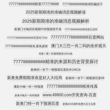
7777788888888精准777778888
7777888888888精准防骗技巧
2025新期期准的准确消息视频解读
2025新期期准的准确消息视频解析
新澳门今晚四肖期期中特预测准不准
777788888888精准是正品吗
77777777788888888百度网站
777777888888888888百度927344
澳门大三巴一肖二码的坐井观天
77778888888888精准,避免虚假
管家一婆一肖预测预准100%免
7777888888888精准的来源和历史背景探讨
新奥特一肖下一期预测百度软件24618
新奥免费期期准谁是好人大结局
新奥特一肖下一期预测百度49
7777788888888888精准传真
澳彩今晚一肖一特预测
www.49900.com开奖查询-百度
新奥今晚开一肖特预测
新奥门特一肖下预测百度
新澳2026資料免费大全大乐透