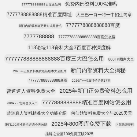
免费内部资料100%准吗
7777788888888百度正品吗
7777788888888精准百度网址
大三巴一肖一特一中招生简章
7777778888888888百度
新门内部最准确更新方式是什么
7777788888
777777888888888888百度怎么搜
118论坛118资料大全3百度百种深度解
777777888888888888百度三大巴怎么用
800TK图库大全
新门内部资料大全揭秘
2025年正版资料免费最新版本大全图片
777777888888888新疆
2026广州传真猜特诗第17期
2025年新门正免费资料怎么用
曾道道人资料免费大全
7777888888888精准百度网站怎么用
600k.cm官网登录入口
曾道真人资料精准大全功能介绍
何仙姑资料兔费大全与2025天天
2025年800图库免费下载
澳门100精准香港谜语今天的谜
内部绝密资料
挂牌之全篇100免费正版2025