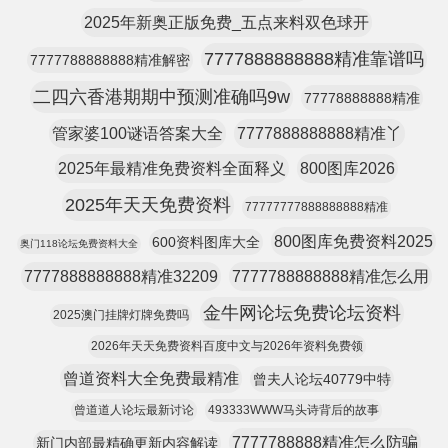
2025年新奥正版免费_五点来料双色球开
7777888888888精准靠谱吗
7777788888888精准解密
二四六香港期期中预测准确吗9w
77778888888精准
管家婆100谜语答案大全
7777888888888精准丫
2025年最精准免费资料全面释义
800图库2026
2025年天天免费资料
77777777888888888精准
800图库免费资料2025
600资料图库大全
奥门118论坛免费资料大全
7777888888888精准32209
7777788888888精准怎么用
金牛网论坛免费论坛资料
2025澳门挂牌灯牌免费吗
2026年天天免费资料百度中文与2026年资料免费领
曾道资料大全免费最精准
曾夫人论坛40779中特
曾道道人论坛最新讨论
493333WWW马头诗背后的故事
7777788888精准怎么防骗
新门内部最精确更新内容解读