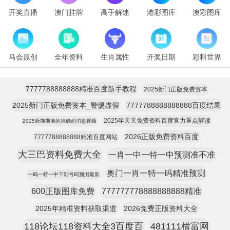
开奖直播
澳门挂牌
高手解迷
港彩图库
澳彩图库
马会原创
全年资料
生肖属性
开奖日期
彩料世界
7777788888888精准百度新手教程
2025新门正版免费资本
2025新门正版免费资本_警惕虚假
7777788888888888百度结果
2025年天天免费资料百度官力重点解读
2025新期期准的准确的消息视频
2026正版免费资料百度
7777788888888精准百度网站
大三巴资料免费大全
一肖一中一特一中预测准不准
奥门一肖一特一码精准预测
一码一特一中下期号码预测最新
600正版图库免费
777777778888888888精准
2025年精准资料获取渠道
2026免费正版资料大全
118论坛118资料大全3百度百
481111横富网