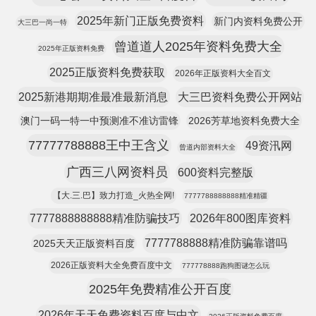
2025年新门正版免费资料
新门内资料免费公开
大三巴一尚一特
曾道道人2025年资料免费大全
2025年正版资料免费
2025正版资料免费获取
2026年正版资料大全百文
2025新港期期准最准最新消息
大三巴资料免费公开网站
澳门一码一特一中预测准不准访雷锋
2026芳草地资料免费大全
77777788888王中王含义
49资汛网
曾道内部资料大全
广西三八网资料员
600资料完整版
【大.三.巴】致力打造_火热全网!
7777788888888精准精疆
7777888888888精准防骗技巧
2026年800图库资料
7777788888精准防骗靠谱吗
2025天天正版资料百度
2026正版资料大全免费百度中文
777778888跑狗图谜怎么玩
2025年免费精准公开百度
2026年天天免费资料百度与中文