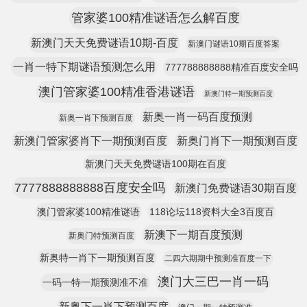
管家婆100精准谜语怎么解百度
新澳门天天免费谜语10期-百度
新澳门谜语10期百度答案
一肖一特下期谜语预测怎么用
777788888888精准百度安全吗
澳门管家婆100精准香港谜语
新澳门特一期预测百度
新奥一肖一码百度预测
新奥一肖下预测百度
新澳门管家婆肖下一期预测百度
新奥门肖下一期预测百度
新澳门天天免费谜语100期在百度
7777888888888百度安全吗
新澳门免费谜语30期百度
澳门管家婆100精准谜语
118论坛118资料大全3百度百
新澳下一期百度预测
新奥门特预测百度
新奥特一肖下一期预测百度
二四六期期中预测准百度一下
澳门大三巴一肖一码
一码一特一期预测准不准
新奥下一肖下预测百度