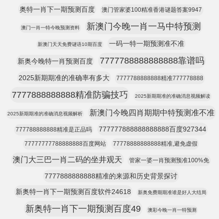
奥特一肖下一期预测百度
澳门管家婆100精准香港谜题答案9947
新澳门今晚一肖一马中特预测
澳门一肖一特今晚预测资料
一码一特一期预测准不准
新澳门天天免费谜语10期百度
7777788888888888靠谱吗
新奥今晚特一肖预测百度
2025新期期准的准确率有多大
7777788888888精准777778888
7777888888888精准防骗技巧
2025新期期准的准确消息视频解读
新澳门今晚四肖期期中特预测准不准
2025新期期准的准确消息视频解析
777777888888888888百度927344
777788888888精准是正品吗
77777777788888888百度网站
77778888888888精准,避免虚假
澳门大三巴一肖二码的坐井观天
管家一婆一肖预测预准100%免
7777888888888精准的来源和历史背景探讨
新奥特一肖下一期预测百度软件24618
新奥免费期期准谁是好人大结局
新奥特一肖下一期预测百度49
澳彩今晚一肖一特预测