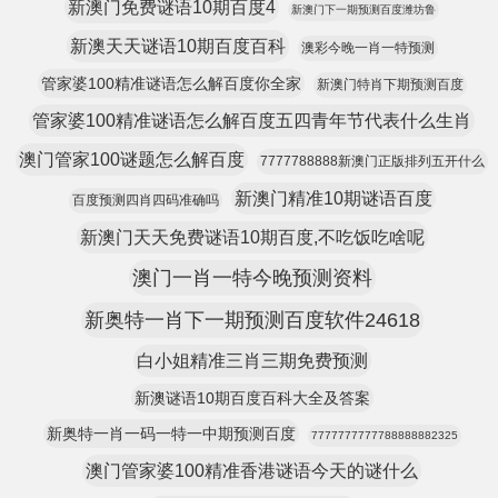
新澳门免费谜语10期百度4
新澳门下一期预测百度潍坊鲁
新澳天天谜语10期百度百科
澳彩今晚一肖一特预测
管家婆100精准谜语怎么解百度你全家
新澳门特肖下期预测百度
管家婆100精准谜语怎么解百度五四青年节代表什么生肖
澳门管家100谜题怎么解百度
7777788888新澳门正版排列五开什么
新澳门精准10期谜语百度
百度预测四肖四码准确吗
新澳门天天免费谜语10期百度,不吃饭吃啥呢
澳门一肖一特今晚预测资料
新奥特一肖下一期预测百度软件24618
白小姐精准三肖三期免费预测
新澳谜语10期百度百科大全及答案
新奥特一肖一码一特一中期预测百度
7777777777788888882325
澳门管家婆100精准香港谜语今天的谜什么