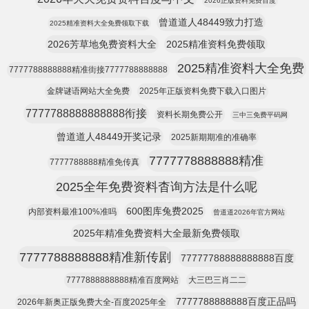
2026正版资料免费百度
曾道道人48449致力打造
2025精准资料大全免费领取下载
2026芳草地免费资料大全
2025精准资料免费领取
2025精准资料大全免费
7777788888888精准街接7777788888888
金牌谜语网站大全免费
2025年正版资料免费下载入口图片
7777788888888888衔接
资料长期免费公开
三中三免费平码网
曾道道人48449开奖记录
2025新期期准的准确率
7777778888888精准
7777788888精准免传真
2025全年免费资料杳询方法是什么呢
600图库兔费2025
内部资料最准100%准吗
曾道道2026年官方网站
2025年精准免费资料大全最新免费领取
7777788888888精准新传剧
77777788888888888百度
7777888888888精准百度网站
大三巴三肖二二
7777788888888百度正品吗
2026年新奥正版免费大全-百度2025年全