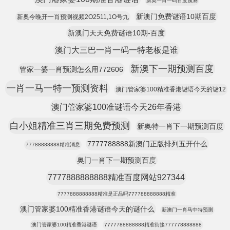
新奥一肖一码百度预测
新澳门免费谜语10期百度
新奥今晚开一肖预测视频2O2511,1O号九
新澳门天天免费谜语10期-百度
澳门大三巴一肖一码一特老板是谁
新澳下一期预测百度
管家一婆一肖预测怎么用772606
一肖一马一特一预测资料
澳门管家婆100精准香港谜语今天的谜12
澳门管家婆100准谜语今天26年香港
白小姐精准三肖三期免费预测
新奥特一肖下一期预测百度
7777788888新澳门正版排列五开什么
77788888888精准消息
奥门一肖下一期预测百度
7777888888888精准百度网站927344
7777888888888精准是正品吗777788888888精准
澳门管家婆100精准香港谜语今天的谜什么
新澳门一肖马中特预测
澳门管家婆100精准香港谜语
7777788888888精准街接777778888888