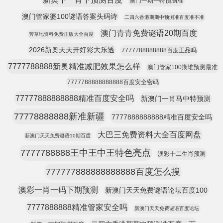
澳门一期一特预测准
澳门管家婆100谜语答案头码诗
二四六香港期期中预测准百度准不准
澳门青青免费谜语20期百度
芳草地资料免费正版大全百度
2026新奥天天开好彩大乐透
7777788888888百度正品吗
7777788888新奥精准减肥效果怎么样
澳门管家100期谁预测最准
7777788888888888百度安全密码
77777888888888精准百度安全吗
新澳门一肖马中特预测
77778888888新准新疆
7777888888888精准百度安全吗
大巴三免费资料大全百度网盘
新澳门天天免费谜语10期百度
7777788888王中王中王特色亮点
澳彩十二生肖预测
777777888888888888百度怎么搜
澳彩一肖一码下期预测
新澳门天天免费谜语论坛百度100
7777888888精准管家安全吗
新澳门天天免费谜语百度论坛