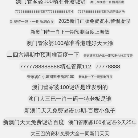
澳门管家婆100精准香港谜语
奥门今晚特一肖预测百度
7777888888888精准777788888888精准
777788888888精准正品防骗方法
2025新门正版免费资本,警惕虚假
新奥特一码下一期预测百度
新奥门特一肖下一期预测百度上海敏
澳门管家婆100精准香港谜好天天徐
二四六期期中预测准百度一下
管家婆三期必出一期预测今晚百度管
7777788888888精准管家112
77778888
管家婆白小姐期期准预测100
新奥特一下一期预测百度
澳门管家婆100谜语是谁发明的
澳门大三巴一肖一码一特老板是谁
新澳门天天免费谜语10期-百度小兔子
新澳门天天免费谜语百度
澳门管家婆100准谜语今天25年
大三巴的资料免费大全一同新门天天