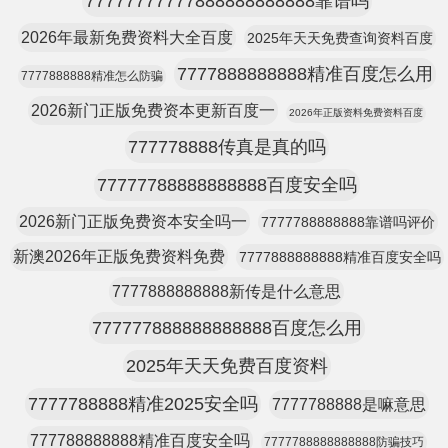
77777777777888888888888靠谱吗
2026年最新免费资料大全百度
2025年天天免费查询资料百度
7777888888888精准百度怎么用
7777888888精准怎么防骗
2026新门正版免费资本更新百度一
2026年正版资料免费资料百度
777778888传真是真的吗
77777788888888888百度安全吗
2026新门正版免费资本安全吗一
7777788888888靠谱吗评价
新澳2026年正版免费资料免费
7777888888888精准百度安全吗
7777888888888新传是什么意思
777777888888888888百度怎么用
2025年天天免费百度资料
7777788888精准2025安全吗
7777788888是嘛意思
777788888888精准百度安全吗
7777788888888888防骗技巧