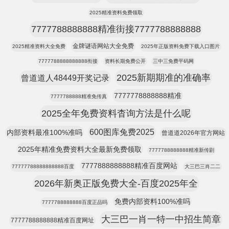
2025精准资料免费领取
7777788888888精准街接7777788888888
金牌谜语网站大全免费
2025精准资料大全免费
2025年正版资料免费下载入口图片
7777788888888888衔接
资料长期免费公开
三中三免费平码网
2025新期期准的准确率
曾道道人48449开奖记录
7777778888888精准
7777788888精准免传真
2025全年免费资料杳询方法是什么呢
600图库兔费2025
内部资料最准100%准吗
曾道道2026年官方网站
2025年精准免费资料大全最新免费领取
7777788888888精准新传剧
7777888888888精准百度网站
77777788888888888百度
大三巴三肖二二
2026年新奥正版免费大全-百度2025年全
免费内部资料100%准吗
7777788888888百度正品吗
大三巴一肖一特一中招生简章
7777788888888精准百度网址