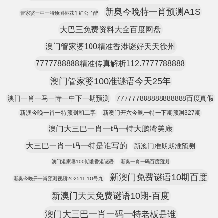
新奥今晚特一肖预测A1S
管家婆一中一特预测桃花羊红公子醉
大巴三免费资料大全百度网盘
澳门管家婆100精准香港谜好天天徐州
7777788888精准传真解析112.7777788888
澳门管家婆100准谜语今天25年
澳门一肖一马一恃一中下一期预测
777777888888888888百度真假
新澳今晚一肖一特预测和二字
新澳门开六今晚一特一下期预测327期
澳门大三巴一肖一码一特大鹏湾美康
大三巴一肖一码一特是谁写的
新澳门准期期准预测
澳门港家婆100期准香港谜语
新奥一肖一码百度预测
新澳门免费谜语10期百度
新奥今晚开一肖预测视频2O2511,1O号九
新澳门天天免费谜语10期-百度
澳门大三巴一肖一码一特老板是谁