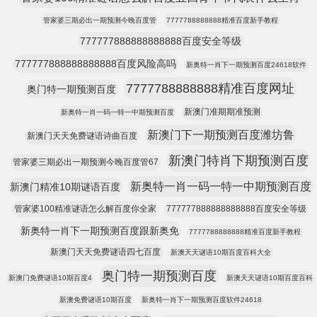
管家婆三期必出一期预测今晚百度管
7777788888888精准百度新手教程
777777888888888888百度安全等级
777777888888888888百度风险高吗
新奥特一肖下一期预测百度24618软件
7777788888888精准百度网址
奥门特一期预测百度
新澳门准期期准预测
新奥特一肖一码一特一中期预测百度
新澳门下一期预测百度潍坊鲁
新澳门天天免费谜语诗曲百度
新澳门特肖下期预测百度
管家婆三期必出一期预测今晚百度管67
新奥特一肖一码一特一中期预测百度
新澳门精准10期谜语百度
管家婆100精准谜语怎么解百度你全家
777777888888888888百度安全等级
新奥特一肖下一期预测百度跟新奥免
7777788888888精准百度新手教程
新澳门天天免费谜语四七百度
新澳天天谜语10期百度百科大全
奥门特一期预测百度
新澳门免费谜语10期百度4
新澳天天谜语10期百度百科
新澳免费谜语10期百度
新奥特一肖下一期预测百度软件24618