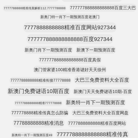
777777888888888888百度三大巴
7777788888精准传真解析112.7777788888
新奥门特一肖下一期预测百度老澳门
7777888888888精准百度网站927344
777777888888888888百度927344
新奥门肖下一期预测百度
新澳下一期预测百度
777777888888888888百度真假
澳门管家婆100精准香港谜好天天徐州
大巴三免费资料大全百度
7777788888888精准衔接77778888
新澳门免费谜语10期百度
新澳门天天免费谜语10期-百度
新奥特一肖下一期预测百度
7777788888888精准777778888
777778888精准传真怎么防骗
大巴三免费资料大全百度网盘
77788888888精准消息
7777888888888精准百度网站
7777788888888888精准传真
新奥特一肖下一期预测百度49