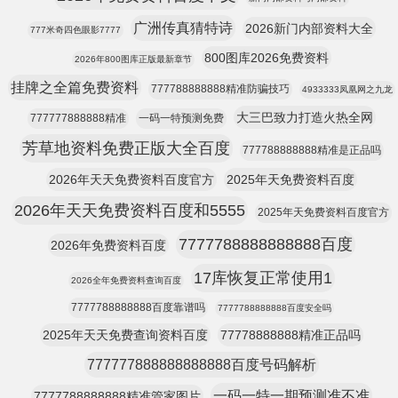
广洲传真猜特诗
2026新门内部资料大全
777米奇四色眼影7777
800图库2026免费资料
2026年800图库正版最新章节
挂牌之全篇免费资料
777788888888精准防骗技巧
4933333凤凰网之九龙
大三巴致力打造火热全网
777777888888精准
一码一特预测免费
芳草地资料免费正版大全百度
777788888888精准是正品吗
2026年天天免费资料百度官方
2025年天免费资料百度
2026年天天免费资料百度和5555
2025年天免费资料百度官方
7777788888888888百度
2026年免费资料百度
17库恢复正常使用1
2026全年免费资料查询百度
7777788888888百度靠谱吗
7777788888888百度安全吗
2025年天天免费查询资料百度
77778888888精准正品吗
777777888888888888百度号码解析
一码一特一期预测准不准
7777788888888精准管家图片