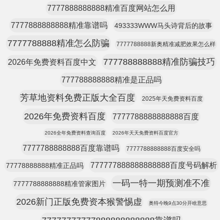
7777888888888精准百度网站怎么用
7777888888888精准靠谱吗
493333WWW马头诗背后的故事
7777788888精准怎么防骗
7777788888新奥精准减肥效果怎么样
777788888888精准防骗技巧
2026年免费资料百度中文
777788888888精准是正品吗
芳草地资料免费正版大全百度
2025年天免费资料百度
2026年免费资料百度
7777788888888888百度
2026全年免费资料查询百度
2026年天天免费资料百度官方
7777788888888百度靠谱吗
7777788888888百度安全吗
777777888888888888百度号码解析
77778888888精准正品吗
一码一特一期预测准不准
7777788888888精准管家图片
2026新门正版免费资本猴警惕虚
奥特今晚9点30分开啥意思