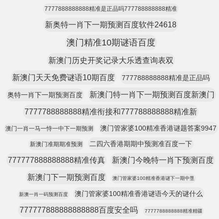
7777888888888精准是正品吗777788888888精准
新奥特一肖下一期预测百度软件24618
澳门精准10期谜语百度
新澳门历史开奖记录大乐透查询表双
新澳门天天免费谜语10期百度
777788888888精准是正品吗
新澳门特一肖下一期预测百度新澳门
奥特一肖下一期预测百度
7777788888888精准衔接和777788888888精准新
澳门管家婆100精准香港谜题答案9947
澳门一肖一马一恃一中下一期预测
二四六香港期期中预测准百度一下
新澳门准期期准预测
777777888888888精准传真
新澳门今晚特一肖下预测百度
新澳门下一期预测百度
澳门管家婆100精准香港谜下一期中垦
澳门管家婆100精准香港谜语今天的谜什么
新澳一肖一码预测百度
777777888888888888百度安全吗
7777788888888精准精疆