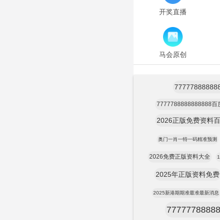
开奖直播
马会原创
777778888
7777788888888888
2026正版免费资料
奥门一肖一特一码精准预测
2026免费正版资料大全
2025年正版资料免费
2025新港期期准最准最新消息
77777788