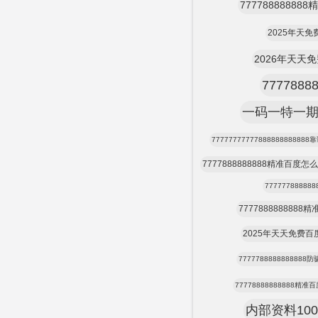
77778888888
2025年天
2026年天天
777788
一码一特一
77777777777888888888888
7777888888888精准百度怎
7777778888
777788888888
2025年天天免费百
7777788888888888
77778888888888精准百
内部资料10