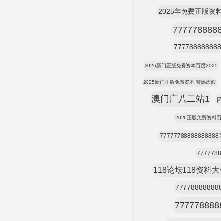
2025年免费正版资
77777888
777788888
2026新门正版免费资本百度2025
2025新门正版免费资本,警惕虚假
澳门广八二站1
2026正版免费资料
7777778888888888
77777
118论坛118资料
77778888
7777788