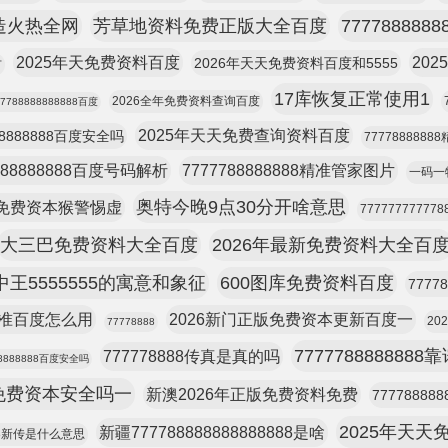
造火热全网
芳草地资料免费正版大全百度
77778888
2025年天免费资料百度
20
2026年天天免费资料百度和5555
方
17库恢复正常使用1
2026全年免费资料查询百度
77788888888888百度
2025年天天免费查询资料百度
88888888百度安全吗
777788888
8888888888百度号码解析
7777788888888精准管家图片
一码一
奥特今晚9点30分开啥意思
版免费资本猴警惕虚
77777777777
大三巴免费资料大全百度
2026年最新免费资料大全百
王中王5555555的寓意和象征
600图库免费资料百度
777
88精准百度怎么用
2026新门正版免费资本更新百度一
20
77778888
777778888888
777778888传真是真的吗
88888888百度安全吗
版免费资本安全吗一
新澳2026年正版免费资料免费
7777888
2025年天天
新疆777788888888888888是啥
888新传是什么意思