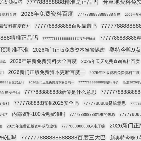
777788888888精准是正品吗
芳草地资料免
8精准防骗技巧
2026年免费资料百度
免费资料百度
7777788888888888百度
2026全
7777788888
7777788888888百度靠谱吗
免费资料百度官方
88888精准正品吗
77777888888
777777888888888888百度号码解析
期预测准不准
奥特今晚9点
2026新门正版免费资本猴警惕虚
2026年最新免费资料大全百度
2025年天天免费查询资料百度
靠谱吗
2026新门正版免费资本更新百度一
么用
2026年正版资料免费资料百度
8888888百度安全吗
2026新门正版免费资本安全吗一
7777788888888靠谱吗评价
新澳2026
7777888888888新传是什么意思
777777888888
8精准百度安全吗
7777788888精准2025安全吗
7777788888是嘛意思
度资料
7777
内部资料100%免费准吗
777778
777788888888精准的来源
防骗技巧
2026新门
2025年免费正版资料获取途径
7777888888888来电干嘛
度
0%准吗
777777888888888888百度三大巴
新奥特今晚9