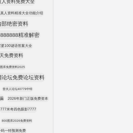
道人资料免费大全
道真人资料精准大全功能介绍
内部绝密资料
88888888精准解密
婆100谜语答案大全
天天免费资料
0图库免费资料2025
网论坛免费论坛资料
曾夫人论坛40779中特
防骗
2026年新门正版免费资本
777米奇四色眼影7777
800图库2026免费资料
一码一特预测免费