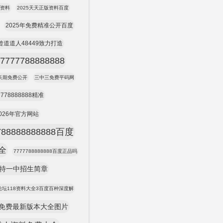
库资料
2025天天正版资料百度
2025年免费精准公开百度
曾道道人48449致力打造
777788888888
长期免费公开
三中三免费平码网
7778888888精准
026年官方网站
788888888888百度
全
7777788888888百度正品吗
特一中招生简章
8论坛118资料大全3百度百种深度解
料免费最新版本大全图片