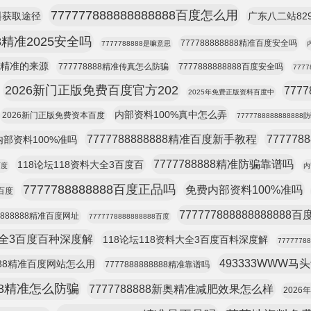
777777888888888888百度怎么用
料获取途径
广东八二站82
88精准2025安全吗
777788888888精准百度安全吗
7777788888是嘛意思
888精准的来源
777778888精准传真怎么防骗
7777888888888百度安全吗
777
2026新门正版免费百度官方202
777
2025年免费正版资料百度中
内部资料100%真中怎么弄
2026新门正版免费资本百度
777778888888888
7777788888888精准百度新手教程
777778
内部资料100%准吗
7777788888精准防骗靠谱吗
118论坛118资料大全3百度百
百度
内
7777788888888百度正品吗
免费内部资料100%准吗
8百度
777777888888888888
88888888精准百度网址
7777778888888888百度
大全3百度百种深度解
118论坛118资料大全3百度百料深度解
777777
493333WWW
88888精准百度网站怎么用
7777888888888精准靠谱吗
888精准怎么防骗
7777788888新奥精准减肥效果怎么样
202