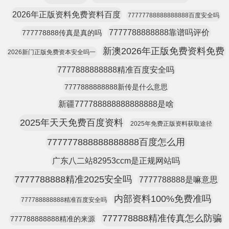
2026年正版资料免费资料百度
77777788888888888百度安全吗
7777788888888靠谱吗评价
777778888传真是真的吗
新澳2026年正版免费资料免费
2026新门正版免费资本安全吗一
7777888888888精准百度安全吗
7777888888888新传是什么意思
新疆777788888888888888是啥
2025年天天免费百度资料
2025年免费正版资料获取途径
777777888888888888百度怎么用
广东八二站82953ccm是正规网站吗
7777788888精准2025安全吗
7777788888是嘛意思
内部资料100%免费准吗
777788888888精准百度安全吗
777778888精准传真怎么防骗
777788888888精准的来源