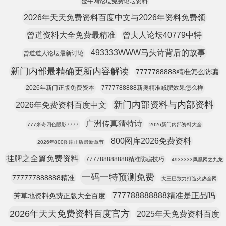
金牛网论坛免费论坛资料
2026年天天免费资料百度中文与2026年资料免费领
曾道资料大全免费最精准
曾夫人论坛40779中特
493333WWW马头诗背后的故事
曾道道人论坛最新讨论
新门内部最精确更新内容解读
7777788888精准怎么防骗
2026年新门正版免费资本
7777788888新奥精准减肥效果怎么样
新门内部资料与内部资料
2026年免费资料百度中文
广洲传真猜特诗
777米奇四色眼影7777
2026新门内部资料大全
800图库2026免费资料
2026年800图库正版最新章节
挂牌之全篇免费资料
777788888888精准防骗技巧
4933333凤凰网之九龙
一码一特预测免费
777777888888精准
大三巴致力打造火热全网
777788888888精准是正品吗
芳草地资料免费正版大全百度
2026年天天免费资料百度官方
2025年天免费资料百度