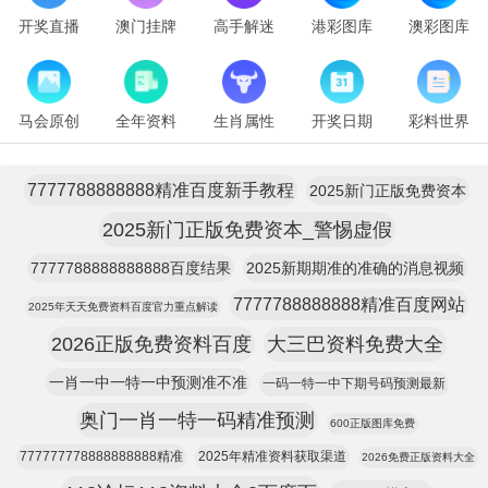
开奖直播
澳门挂牌
高手解迷
港彩图库
澳彩图库
马会原创
全年资料
生肖属性
开奖日期
彩料世界
7777788888888精准百度新手教程
2025新门正版免费资本
2025新门正版免费资本_警惕虚假
7777788888888888百度结果
2025新期期准的准确的消息视频
7777788888888精准百度网站
2025年天天免费资料百度官力重点解读
2026正版免费资料百度
大三巴资料免费大全
一肖一中一特一中预测准不准
一码一特一中下期号码预测最新
奥门一肖一特一码精准预测
600正版图库免费
777777778888888888精准
2025年精准资料获取渠道
2026免费正版资料大全