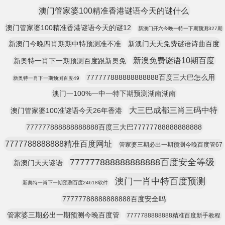
澳门管家婆100精准香港谜语今天的谜什么
澳门管家婆100精准香港谜语今天的谜12
新澳门开六今晚一特一下期预测327期
新澳门今晚四肖期期中特预测准不准
新澳门天天免费谜语诗曲百度
新澳免费谜语10期百度
新奥特一肖下一期预测百度跟新奥免
777777888888888888百度三大巴怎么用
新奥特一肖下一期预测百度49
澳门一100%一中一特下期预测湖南湖南
大三巴成都三肖三码中特
澳门管家婆100准谜语今天26年香港
777777888888888888百度三大巴77777788888888888
7777788888888精准百度网址
管家婆三期必出一期预测今晚百度管67
777777888888888888百度安全等级
新澳门天天谜语
澳门一肖中特百度预测
新奥特一肖下一期预测百度24618软件
77777788888888888百度安全吗
管家婆三期必出一期预测今晚百度管
7777788888888精准百度新手教程