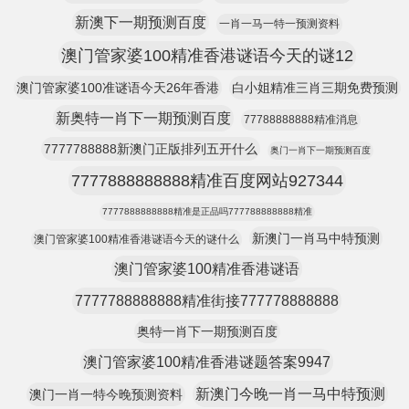
新澳下一期预测百度
一肖一马一特一预测资料
澳门管家婆100精准香港谜语今天的谜12
澳门管家婆100准谜语今天26年香港
白小姐精准三肖三期免费预测
新奥特一肖下一期预测百度
77788888888精准消息
7777788888新澳门正版排列五开什么
奥门一肖下一期预测百度
7777888888888精准百度网站927344
7777888888888精准是正品吗777788888888精准
新澳门一肖马中特预测
澳门管家婆100精准香港谜语今天的谜什么
澳门管家婆100精准香港谜语
7777788888888精准街接777778888888
奥特一肖下一期预测百度
澳门管家婆100精准香港谜题答案9947
新澳门今晚一肖一马中特预测
澳门一肖一特今晚预测资料