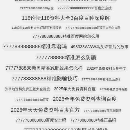
777777888888888888百度怎么搜
7777778888888888百度
118论坛118资料大全3百度百种深度解
118论坛118资料大全3百度百料深度解
777777888888888888百度三大巴怎么用
7777888888888精准百度网站怎么用
7777888888888精准靠谱吗
493333WWW马头诗背后的故事
7777788888精准怎么防骗
7777788888新奥精准减肥效果怎么样
2026年免费资料百度中文
777788888888精准防骗技巧
777788888888精准是正品吗
2025年天免费资料百度
芳草地资料免费正版大全百度
2026年免费资料百度
2026全年免费资料查询百度
7777788888888888百度
2026年天天免费资料百度官方
7777788888888百度靠谱吗
7777788888888百度安全吗
77778888888精准正品吗