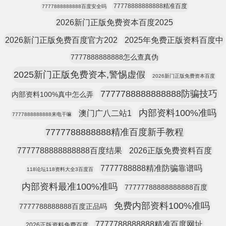
77778888888888精准百度
7777888888888百度安全吗
2026新门正版免费资本百度2025
2026新门正版免费百度官方202
2025年免费正版资料百度中
7777888888888怎么查真伪
2025新门正版免费资本,警惕虚假
2026新门正版免费资本百度
7777788888888888防骗技巧
内部资料100%真中怎么弄
内部资料100%准吗
澳门广八二站1
7777888888888来电干嘛
7777788888888精准百度新手教程
7777788888888888百度结果
2026正版免费资料百度
7777788888精准防骗靠谱吗
118论坛118资料大全3百度百
内部资料最准100%准吗
77777788888888888百度
免费内部资料100%准吗
7777788888888百度正品吗
7777788888888精准百度网址
2026正版资料免费百度