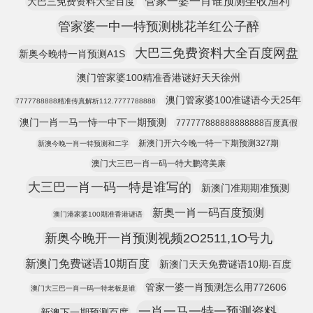
管家一婆一肖谁预测坐收渔利
大巴三免费资料大全百度
管家婆一中一特预测桃花羊红公子醉
大巴三免费资料大全百度网盘
新奥今晚特一肖预测A1S
澳门管家婆100精准香港谜好天天徐州
澳门管家婆100准谜语今天25年
7777788888精准传真解析112.7777788888
澳门一肖一马一恃一中下一期预测
777777888888888888百度真假
新澳门开六今晚一特一下期预测327期
新澳今晚一肖一特预测和二字
澳门大三巴一肖一码一特大鹏湾美康
大三巴一肖一码一特是谁写的
新澳门准期期准预测
新奥一肖一码百度预测
澳门港家婆100期准香港谜语
新奥今晚开一肖预测视频2O2511,1O号九
新澳门免费谜语10期百度
新澳门天天免费谜语10期-百度
管家一婆一肖预测怎么用772606
澳门大三巴一肖一码一特老板是谁
一肖一马一特一预测资料
新澳下一期预测百度