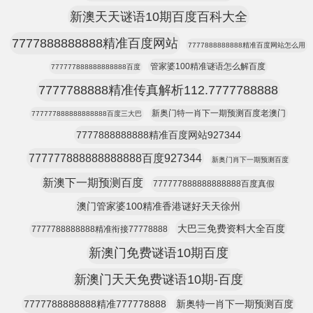
新澳天天谜语10期百度百科大全
7777888888888精准百度网站
7777888888888精准百度网站怎么用
管家婆100精准谜语怎么解百度
777777888888888888百度
7777788888精准传真解析112.7777788888
新奥门特一肖下一期预测百度老澳门
777777888888888888百度三大巴
7777888888888精准百度网站927344
777777888888888888百度927344
新奥门肖下一期预测百度
新澳下一期预测百度
777777888888888888百度真假
澳门管家婆100精准香港谜好天天徐州
大巴三免费资料大全百度
7777788888888精准衔接77778888
新澳门免费谜语10期百度
新澳门天天免费谜语10期-百度
7777788888888精准777778888
新奥特一肖下一期预测百度