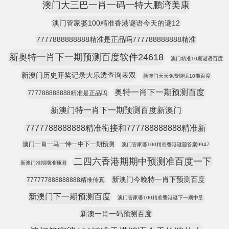
澳门大三巴一肖一码一特大鹏湾美康
澳门管家婆100精准香港谜语今天的谜12
7777888888888精准是正品吗777788888888精准
新奥特一肖下一期预测百度软件24618
澳门精准10期谜语百度
新澳门历史开奖记录大乐透查询表双
新澳门天天免费谜语10期百度
奥特一肖下一期预测百度
777788888888精准是正品吗
新澳门特一肖下一期预测百度新澳门
7777788888888精准衔接和777788888888精准新
澳门一肖一马一恃一中下一期预测
澳门管家婆100精准香港谜题答案9947
二四六香港期期中预测准百度一下
新澳门准期期准预测
新澳门今晚特一肖下预测百度
777777888888888精准传真
新澳门下一期预测百度
澳门管家婆100精准香港谜下一期中垦
新澳一肖一码预测百度