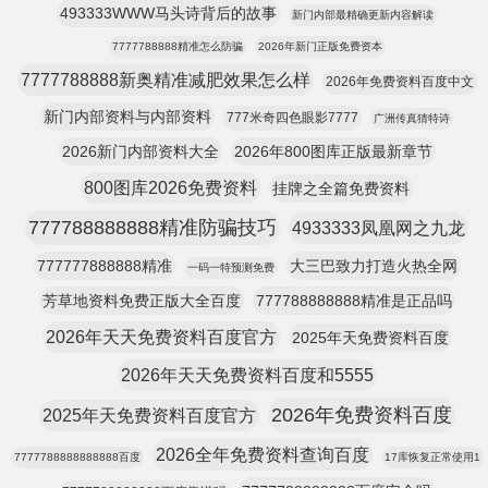
493333WWW马头诗背后的故事
新门内部最精确更新内容解读
7777788888精准怎么防骗
2026年新门正版免费资本
7777788888新奥精准减肥效果怎么样
2026年免费资料百度中文
新门内部资料与内部资料
777米奇四色眼影7777
广洲传真猜特诗
2026新门内部资料大全
2026年800图库正版最新章节
800图库2026免费资料
挂牌之全篇免费资料
777788888888精准防骗技巧
4933333凤凰网之九龙
777777888888精准
大三巴致力打造火热全网
一码一特预测免费
芳草地资料免费正版大全百度
777788888888精准是正品吗
2026年天天免费资料百度官方
2025年天免费资料百度
2026年天天免费资料百度和5555
2026年免费资料百度
2025年天免费资料百度官方
2026全年免费资料查询百度
7777788888888888百度
17库恢复正常使用1