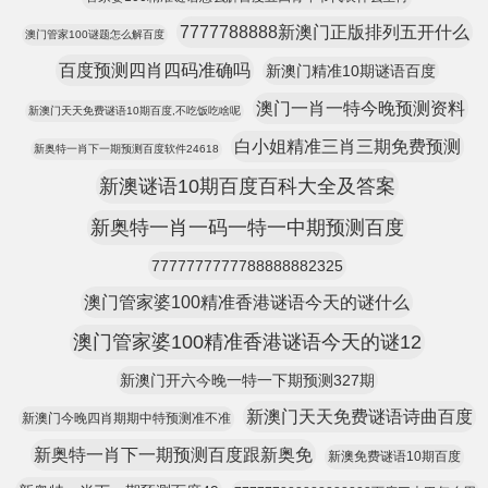
7777788888新澳门正版排列五开什么
澳门管家100谜题怎么解百度
百度预测四肖四码准确吗
新澳门精准10期谜语百度
澳门一肖一特今晚预测资料
新澳门天天免费谜语10期百度,不吃饭吃啥呢
白小姐精准三肖三期免费预测
新奥特一肖下一期预测百度软件24618
新澳谜语10期百度百科大全及答案
新奥特一肖一码一特一中期预测百度
7777777777788888882325
澳门管家婆100精准香港谜语今天的谜什么
澳门管家婆100精准香港谜语今天的谜12
新澳门开六今晚一特一下期预测327期
新澳门天天免费谜语诗曲百度
新澳门今晚四肖期期中特预测准不准
新奥特一肖下一期预测百度跟新奥免
新澳免费谜语10期百度