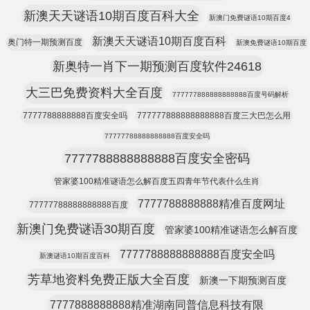
新澳天天谜语10期百度百科大全
新澳门免费谜语10期百度4
新澳天天谜语10期百度百科
奥门特一期预测百度
新澳免费谜语10期百度
新奥特一肖下一期预测百度软件24618
大三巴免费资料大全百度
777777888888888888百度号码解析
7777788888888百度安全吗
777777888888888888百度三大巴怎么用
77777788888888888百度安全吗
7777788888888888百度安全密码
管家婆100精准谜语怎么解百度五四青年节代表什么生肖
7777788888888精准百度网址
77777788888888888百度
新澳门免费谜语30期百度
管家婆100精准谜语怎么解百度
7777788888888888百度安全吗
新澳谜语10期百度百科
芳草地资料免费正版大全百度
新澳一下期预测百度
7777888888888精准湖南同普信息科技有限