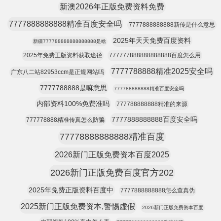
新澳2026年正版免费资料免费
7777888888888精准百度安全吗
7777888888888新传是什么意思
2025年天天免费百度资料
新疆777788888888888888是啥
2025年免费正版资料获取途径
777777888888888888百度怎么用
7777788888精准2025安全吗
广东八二站82953ccm是正规网站吗
7777788888是嘛意思
777788888888精准百度安全吗
内部资料100%免费准吗
777788888888精准的来源
7777888888888百度安全吗
777778888精准传真怎么防骗
77778888888888精准百度
2026新门正版免费资本百度2025
2026新门正版免费百度官方202
2025年免费正版资料百度中
7777888888888怎么查真伪
2025新门正版免费资本,警惕虚假
2026新门正版免费资本百度