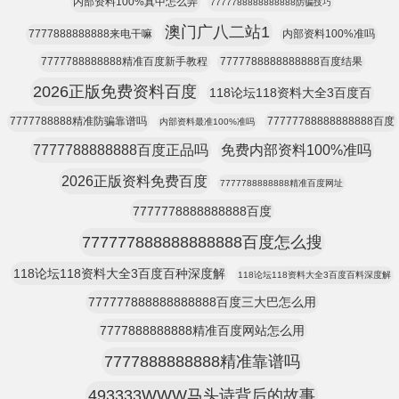
内部资料100%真中怎么弄
7777788888888888防骗技巧
澳门广八二站1
7777888888888来电干嘛
内部资料100%准吗
7777788888888精准百度新手教程
7777788888888888百度结果
2026正版免费资料百度
118论坛118资料大全3百度百
7777788888精准防骗靠谱吗
77777788888888888百度
内部资料最准100%准吗
7777788888888百度正品吗
免费内部资料100%准吗
2026正版资料免费百度
7777788888888精准百度网址
7777778888888888百度
777777888888888888百度怎么搜
118论坛118资料大全3百度百种深度解
118论坛118资料大全3百度百料深度解
777777888888888888百度三大巴怎么用
7777888888888精准百度网站怎么用
7777888888888精准靠谱吗
493333WWW马头诗背后的故事