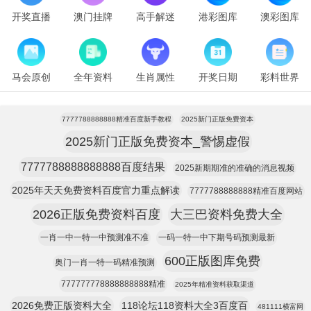
开奖直播
澳门挂牌
高手解迷
港彩图库
澳彩图库
马会原创
全年资料
生肖属性
开奖日期
彩料世界
7777788888888精准百度新手教程
2025新门正版免费资本
2025新门正版免费资本_警惕虚假
7777788888888888百度结果
2025新期期准的准确的消息视频
2025年天天免费资料百度官力重点解读
7777788888888精准百度网站
2026正版免费资料百度
大三巴资料免费大全
一肖一中一特一中预测准不准
一码一特一中下期号码预测最新
600正版图库免费
奥门一肖一特一码精准预测
777777778888888888精准
2025年精准资料获取渠道
2026免费正版资料大全
118论坛118资料大全3百度百
481111横富网