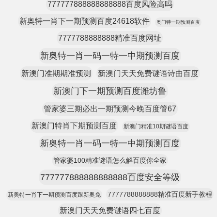
777777888888888888百度风险高吗
新奥特一肖下一期预测百度24618软件
奥门特一期预测百度
7777788888888精准百度网址
新奥特一肖一码一特一中期预测百度
新澳门准期期准预测
新澳门天天免费谜语诗曲百度
新澳门下一期预测百度潍坊鲁
管家婆三期必出一期预测今晚百度管67
新澳门特肖下期预测百度
新澳门精准10期谜语百度
新奥特一肖一码一特一中期预测百度
管家婆100精准谜语怎么解百度你全家
777777888888888888百度安全等级
7777788888888精准百度新手教程
新奥特一肖下一期预测百度跟新奥免
新澳门天天免费谜语四七百度