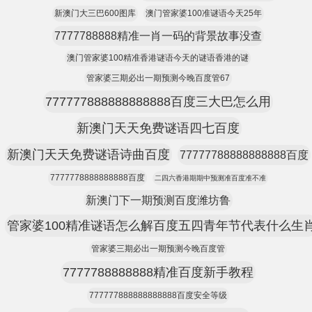
新澳门大三巴600图库
澳门管家婆100准谜语今天25年
7777788888精准一肖一码的背景故事没查
澳门管家婆100精准香港谜语今天的谜语香港的谜
管家婆三期必出一期预测今晚百度管67
777777888888888888百度三大巴怎么用
新澳门天天免费谜语四七百度
新澳门天天免费谜语诗曲百度
77777788888888888百度
7777778888888888百度
二四六香港期期中预测准百度准不准
新澳门下一期预测百度潍坊鲁
管家婆100精准谜语怎么解百度五四青年节代表什么生
管家婆三期必出一期预测今晚百度管
7777788888888精准百度新手教程
777777888888888888百度安全等级