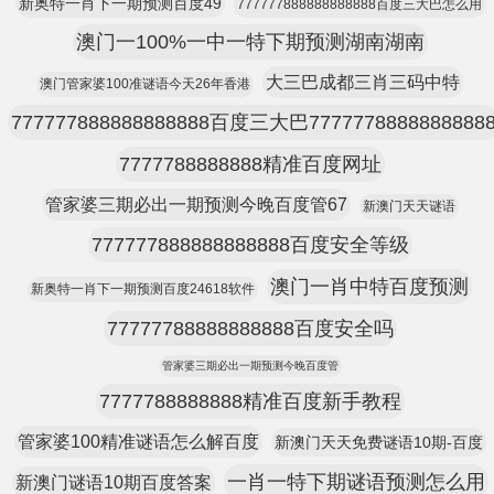
新奥特一肖下一期预测百度49
777777888888888888百度三大巴怎么用
澳门一100%一中一特下期预测湖南湖南
大三巴成都三肖三码中特
澳门管家婆100准谜语今天26年香港
777777888888888888百度三大巴7777778888888888
7777788888888精准百度网址
管家婆三期必出一期预测今晚百度管67
新澳门天天谜语
777777888888888888百度安全等级
澳门一肖中特百度预测
新奥特一肖下一期预测百度24618软件
77777788888888888百度安全吗
管家婆三期必出一期预测今晚百度管
7777788888888精准百度新手教程
管家婆100精准谜语怎么解百度
新澳门天天免费谜语10期-百度
一肖一特下期谜语预测怎么用
新澳门谜语10期百度答案