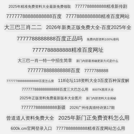
7777788888888精准新传剧
2025年精准免费资料大全最新免费领取
77777788888888888百度
7777888888888精准百度网站
大三巴三肖二二
2026年新奥正版免费大全-百度2025年全
7777788888888百度正品吗
免费内部资料100%准吗
7777788888888精准百度网址
大三巴一肖一特一中招生简章
新门内部最准确更新方式是什么
7777778888888888百度
7777788888
118论坛118资料大全3百度百种深度解
777777888888888888百度怎么搜
777777888888888888百度三大巴怎么用
800TK图库大全
2025年正版资料免费最新版本大全图片
新门内部资料大全揭秘
777777888888888新疆
2026广州传真猜特诗第17期
2025年新门正免费资料怎么用
曾道道人资料免费大全
600k.cm官网登录入口
7777888888888精准百度网站怎么用