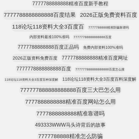
7777788888888精准百度新手教程
7777788888888888百度结果
2026正版免费资料百度
118论坛118资料大全3百度百
7777788888精准防骗靠谱吗
内部资料最准100%准吗
77777788888888888百度
7777788888888百度正品吗
免费内部资料100%准吗
7777788888888精准百度网址
2026正版资料免费百度
7777778888888888百度
777777888888888888百度怎么搜
118论坛118资料大全3百度百料深度解
118论坛118资料大全3百度百种深度解
777777888888888888百度三大巴怎么用
7777888888888精准百度网站怎么用
7777888888888精准靠谱吗
493333WWW马头诗背后的故事
7777788888精准怎么防骗