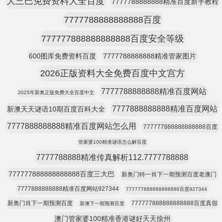
大三巴免费资料大全百度
7777788888888精准百度新手教程
7777788888888888百度
777777888888888888百度安全等级
600图库免费资料百度
7777788888888精准管家图片
2026正版资料大全免费百度中文宫方
7777788888888精准百度网站
2025年新奥正版免费大全百度中文
7777888888888精准百度网站
新澳天天谜语10期百度百科大全
7777888888888精准百度网站怎么用
777777888888888888百度
管家婆100精准谜语怎么解百度
7777788888精准传真解析112.7777788888
777777888888888888百度三大巴
新奥门特一肖下一期预测百度老澳门
7777888888888精准百度网站927344
777777888888888888百度927344
新奥门肖下一期预测百度
777777888888888888百度真假
新澳下一期预测百度
澳门管家婆100精准香港谜好天天徐州