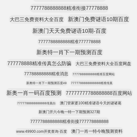
7777788888888精准衔接77778888
新澳门免费谜语10期百度
大巴三免费资料大全百度
新澳门天天免费谜语10期-百度
7777788888888精准777778888
新奥特一肖下一期预测百度
777778888精准传真怎么防骗
大巴三免费资料大全百度网盘
77788888888精准消息
7777888888888精准百度网站
新奥特一肖下一期预测百度49
7777788888888888精准传真
新奥一肖一码百度预测
77777777788888888百度网站
澳门管家婆100精准谜语今天的谜诸葛
7777788888888888传真白
新澳门开六今晚一特一下期预测327期
7777788888888精准街接777778888888
澳门一肖一特今晚预测资料
www.49900.com开奖查询-百度