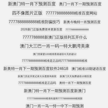
新澳门特一肖下预测百度
奥门一肖下一期预测百度
四不像图片正版
7777788888888精准百度网站
7777888888888精准防骗技巧
新奥今晚特一肖预测百度
2026新门正版免费资本更新百度
7777888888888888
7777788888新澳门正版排列五开什么
澳门大三巴一肖一码一特大鹏湾美康
澳门管家婆100精准香港谜语今天的谜12
7777888888888精准是正品吗777788888888精准
新奥特一肖下一期预测百度软件24618
澳门精准10期谜语百度
新澳门历史开奖记录大乐透查询表双
新澳门天天免费谜语10期百度
777788888888精准是正品吗
奥特一肖下一期预测百度
新澳门特一肖下一期预测百度新澳门
7777788888888精准衔接和777788888888精准新
澳门一肖一马一恃一中下一期预测