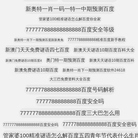
新奥特一肖一码一特一中期预测百度
管家婆100精准谜语怎么解百度你全家
777777888888888888百度安全等级
7777788888888精准百度新手教程
新奥特一肖下一期预测百度跟新奥免
新澳门天天免费谜语四七百度
新澳天天谜语10期百度百科大全
奥门特一期预测百度
新澳天天谜语10期百度百科
新澳门免费谜语10期百度4
新澳免费谜语10期百度
新奥特一肖下一期预测百度软件24618
大三巴免费资料大全百度
777777888888888888百度号码解析
7777788888888百度安全吗
777777888888888888百度三大巴怎么用
7777788888888888百度安全密码
77777788888888888百度安全吗
管家婆100精准谜语怎么解百度五四青年节代表什么生