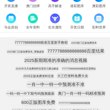
开奖直播
澳门挂牌
高手解迷
港彩图库
澳彩图库
马会原创
全年资料
生肖属性
开奖日期
彩料世界
7777788888888精准百度新手教程
2025新门正版免费资本
7777788888888888百度结果
2025新门正版免费资本_警惕虚假
2025新期期准的准确的消息视频
2025年天天免费资料百度官力重点解读
7777788888888精准百度网站
大三巴资料免费大全
2026正版免费资料百度
一肖一中一特一中预测准不准
奥门一肖一特一码精准预测
一码一特一中下期号码预测最新
600正版图库免费
777777778888888888精准