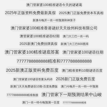
澳门管家婆100精准谜语今天的谜诸葛
2025年正版资料免费最新真假
2025澳门正版免费资本车真相
新澳今晚开一肖一特预测和神算子
澳门管家婆100精准香港谜好天天徐州科技有限公司
澳管家婆100精准谜语82期
澳门大三巴一肖一码
2025新澳门免费挂牌真假
新澳门大三巴600图库
澳门管家婆100精准谜底答案
澳门管家婆100谜语往期
7777788888888精准和7777888888888
2025新澳正版资科免费百度
澳门精准资料10期谜语百度
2026新门正版免费百度
澳门管家婆100谜语答案头码诗
新澳门天天免费谜语10期-百度免费版
澳门今晚开一肖一特一中预测
澳门管家下一期预测结果中山峻
777788888888精准衡接
澳门一肖一特今晚预测一百度
7777778888888精准