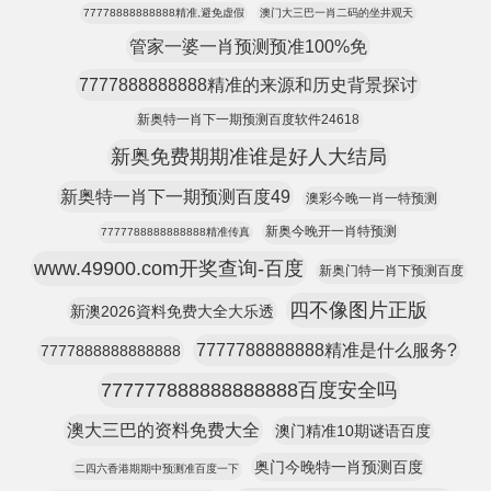
77778888888888精准,避免虚假
澳门大三巴一肖二码的坐井观天
管家一婆一肖预测预准100%免
7777888888888精准的来源和历史背景探讨
新奥特一肖下一期预测百度软件24618
新奥免费期期准谁是好人大结局
新奥特一肖下一期预测百度49
澳彩今晚一肖一特预测
新奥今晚开一肖特预测
7777788888888888精准传真
www.49900.com开奖查询-百度
新奥门特一肖下预测百度
四不像图片正版
新澳2026資料免费大全大乐透
7777788888888精准是什么服务?
7777888888888888
777777888888888888百度安全吗
澳大三巴的资料免费大全
澳门精准10期谜语百度
奥门今晚特一肖预测百度
二四六香港期期中预测准百度一下