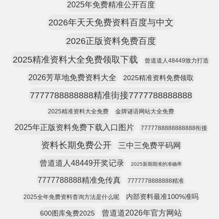
2025年免费精准公开百度
2026年天天免费资料百度与中文
2026正版资料免费百度
2025精准资料大全免费领取下载
曾道道人48449致力打造
2026芳草地免费资料大全
2025精准资料免费领取
7777788888888精准街接7777788888888
2025精准资料大全免费
金牌谜语网站大全免费
2025年正版资料免费下载入口图片
7777788888888888衔接
资料长期免费公开
三中三免费平码网
曾道道人48449开奖记录
2025新期期准的准确率
7777788888精准免传真
7777778888888精准
内部资料最准100%准吗
2025全年免费资料杳询方法是什么呢
曾道道2026年官方网站
600图库兔费2025