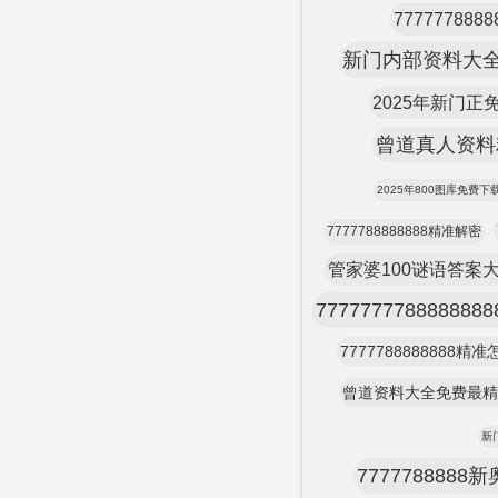
77777788
新门内部资料大
2025年新门正
曾道真人资料
2025年800图库免费下
7777788888888精准解密
管家婆100谜语答案
777777778888888
7777788888888精
曾道资料大全免费最精
新
77777888