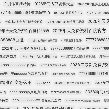
广洲传真猜特诗
2026新门内部资料大全
2026年800图库正版最
777788888888精准防骗技巧
4933333凤凰网之九龙
777777888888
2026年
网
芳草地资料免费正版大全百度
777788888888精准是正品吗
2025年天免费资料百度官方
26年天天免费资料百度和5555
8888888百度
77777888
2026全年免费资料查询百度
17库恢复正常使用1
2025年天天免费查询资料百度
77778888888精准正品吗
7777778
8精准管家图片
一码一特一期预测准不准
奥特今
2026新门正版免费资本猴警惕虚
2026年最新免费资
777888888888888靠谱吗
大三巴免费资料大全百度
7777888888
5oom王中王5555555的寓意和象征
600图库免费资料百度
8888精准百度怎么用
77778888
2026
2026新门正版免费资本更新百度一
2026新门
777778888传真是真的吗
安全吗
7777788888888靠谱吗评价
料免费
7777888888888精准百度安全吗
新疆
7777888888888新传是什么意思
2025年免费正版资料获取途径
天天免费百度资料
777777888888888