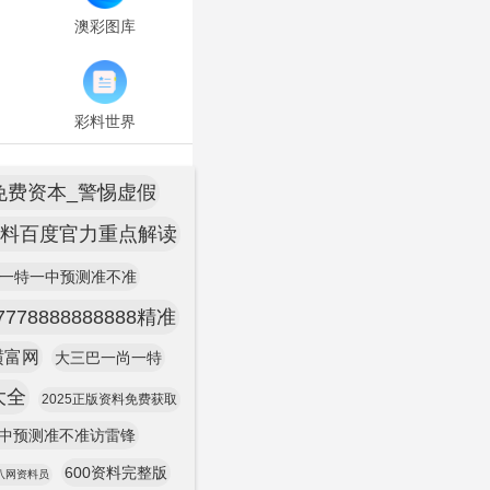
澳彩图库
彩料世界
版免费资本_警惕虚假
资料百度官力重点解读
一特一中预测准不准
7778888888888精准
1横富网
大三巴一尚一特
大全
2025正版资料免费获取
中预测准不准访雷锋
600资料完整版
八网资料员