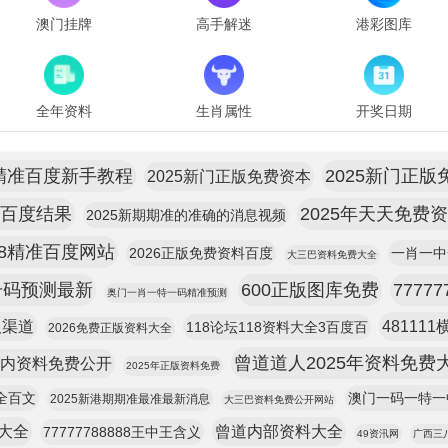
澳门挂牌
高手解迷
港彩图库
全年资料
生肖属性
开奖日期
888精准百度新手教程
2025新门正
2025新门正版免费资本
888百度结果
2025年天天免费
2025新期期准的准确的消息视频
8888精准百度网站
2026正版免费资料百度
一肖一中
大三巴资料免费大全
号码预测最新
600正版图库免费
77777
奥门一肖一特一码精准预测
取渠道
48111
118论坛118资料大全3百度百
2026免费正版资料大全
曾道道人2025年资料免费
内资料免费公开
2025年正版资料免费
全百文
澳门一码一特一
2025新港期期准最准最新消息
大三巴资料免费公开网站
费大全
曾道内部资料大全
77777788888王中王含义
49资汛网
广西三