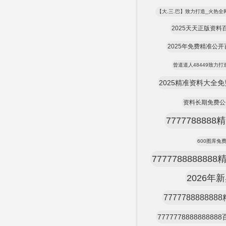
【大.三.巴】致力打造_火热全网
2025天天正版资料
2025年免费精准公开
曾道道人48449致力打
2025精准资料大全免
资料长期免费公
777778888
600图库兔费
777778888888
2026年
77777888888
777777888888888