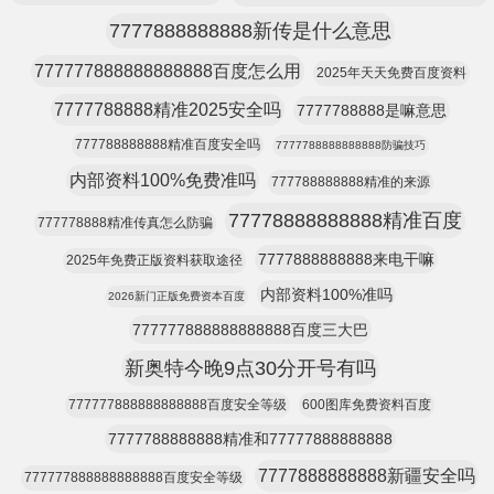
7777888888888新传是什么意思
777777888888888888百度怎么用
2025年天天免费百度资料
7777788888精准2025安全吗
7777788888是嘛意思
777788888888精准百度安全吗
7777788888888888防骗技巧
内部资料100%免费准吗
777788888888精准的来源
77778888888888精准百度
777778888精准传真怎么防骗
7777888888888来电干嘛
2025年免费正版资料获取途径
内部资料100%准吗
2026新门正版免费资本百度
777777888888888888百度三大巴
新奥特今晚9点30分开号有吗
777777888888888888百度安全等级
600图库免费资料百度
7777788888888精准和77777888888888
7777888888888新疆安全吗
777777888888888888百度安全等级