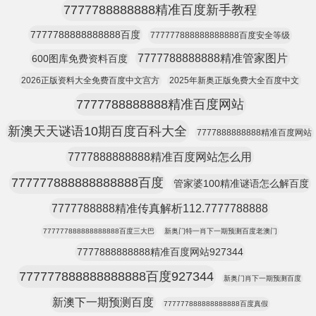
7777788888888精准百度新手教程
7777788888888888百度
777777888888888888百度安全等级
7777788888888精准管家图片
600图库免费资料百度
2026正版资料大全免费百度中文宫方
2025年新奥正版免费大全百度中文
7777788888888精准百度网站
新澳天天谜语10期百度百科大全
7777888888888精准百度网站
7777888888888精准百度网站怎么用
777777888888888888百度
管家婆100精准谜语怎么解百度
7777788888精准传真解析112.7777788888
777777888888888888百度三大巴
新奥门特一肖下一期预测百度老澳门
7777888888888精准百度网站927344
777777888888888888百度927344
新奥门肖下一期预测百度
新澳下一期预测百度
777777888888888888百度真假