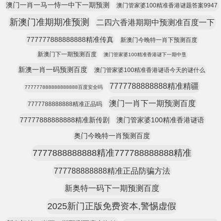
澳门一肖一马一恃一中下一期预测
澳门管家婆100精准香港谜题答案9947
新澳门准期期准预测
二四六香港期期中预测准百度一下
777777888888888精准传真
新澳门今晚特一肖下预测百度
新澳门下一期预测百度
澳门管家婆100精准香港谜下一期中垦
新澳一肖一码预测百度
澳门管家婆100精准香港谜语今天的谜什么
7777788888888精准精疆
777777888888888888百度安全吗
澳门一肖下一期预测百度
7777788888888精准正品吗
77777888888888精准新传剧
澳门管家婆100精准香港谜语
奥门今晚特一肖预测百度
7777888888888精准777788888888精准
777788888888精准正品防骗方法
新奥特一码下一期预测百度
2025新门正版免费资本,警惕虚假