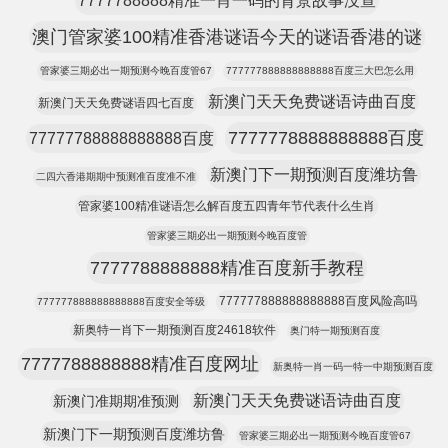
7777788888精准一肖一码的背景故事没查
澳门管家婆100精准香港谜语今天的谜语香港的谜
管家婆三期必出一期预测今晚百度管67
777777888888888888百度三大巴怎么用
新澳门天天免费谜语诗曲百度
新澳门天天免费谜语四七百度
7777778888888888百度
77777788888888888百度
新澳门下一期预测百度潍坊鲁
二四六香港期期中预测准百度准不准
管家婆100精准谜语怎么解百度五四青年节代表什么生肖
管家婆三期必出一期预测今晚百度管
7777788888888精准百度新手教程
777777888888888888百度风险高吗
777777888888888888百度安全等级
新奥特一肖下一期预测百度24618软件
奥门特一期预测百度
7777788888888精准百度网址
新奥特一肖一码一特一中期预测百度
新澳门天天免费谜语诗曲百度
新澳门准期期准预测
新澳门下一期预测百度潍坊鲁
管家婆三期必出一期预测今晚百度管67