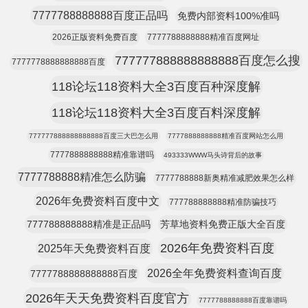
7777788888888百度正品吗
免费内部资料100%准吗
2026正版资料免费百度
7777788888888精准百度网址
777777888888888888百度怎么搜
7777778888888888百度
118论坛118资料大全3百度百种深度解
118论坛118资料大全3百度百料深度解
777777888888888888百度三大巴怎么用
7777888888888精准百度网站怎么用
7777888888888精准靠谱吗
493333WWW马头诗背后的故事
7777788888精准怎么防骗
7777788888新奥精准减肥效果怎么样
2026年免费资料百度中文
777788888888精准防骗技巧
777788888888精准是正品吗
芳草地资料免费正版大全百度
2026年免费资料百度
2025年天免费资料百度
2026全年免费资料查询百度
7777788888888888百度
2026年天天免费资料百度官方
7777788888888百度靠谱吗