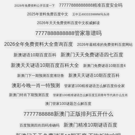
77777888888888精准百度安全吗
2026年免费资料公开百度一下
2025年资料免费百度中文
王中王493333WWW马头诗
2026年天天免费资料百度中文权威解读
7777888888888管家靠谱吗
2026全年免费资料大全查询百度
2026年最精准的免费资料百度网站
新澳门天天免费谜语四七百度
新澳谜语10期百度百科
新澳天天谜语10期百度百科大全
新澳门免费谜语10期百度4
新澳天天谜语10期百度百科
新澳门下一期预测百度潍坊鲁
澳彩今晚一肖一特预测
管家婆100精准谜语怎么解百度你全家
新澳门特肖下期预测百度
管家婆100精准谜语怎么解百度五四青年节代表什么生肖
澳门管家100谜题怎么解百度
7777788888新澳门正版排列五开什么
新澳门精准10期谜语百度
百度预测四肖四码准确吗