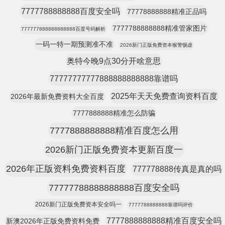
7777788888888百度安全吗
77778888888精准正品吗
7777788888888精准管家图片
777777888888888888百度号码解析
一码一特一期预测准不准
2026新门正版免费资本猴警惕虚
奥特今晚9点30分开啥意思
77777777777888888888888靠谱吗
2025年天天免费查询资料百度
2026年最新免费资料大全百度
7777888888精准怎么防骗
7777888888888精准百度怎么用
2026新门正版免费资本更新百度一
2026年正版资料免费资料百度
777778888传真是真的吗
77777788888888888百度安全吗
2026新门正版免费资本安全吗一
7777788888888靠谱吗评价
7777888888888精准百度安全吗
新澳2026年正版免费资料免费