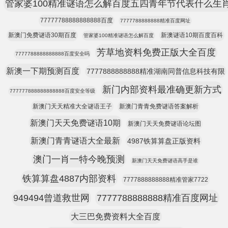
管家婆100精准谜语怎么解百度五四青年节代表什么生
77777788888888888百度
7777788888888精准百度网址
新澳门免费谜语30期百度
新澳谜语10期百度百科
管家婆100精准谜语怎么解百度
芳草地资料免费正版大全百度
7777788888888888百度安全吗
新澳一下期预测百度
7777888888888精准湖南同普信息科技有限
新门内部资料最准确更新方式
777777888888888888百度安全等级
新澳门天天精准大全谜语王子
新澳门青青免费谜语答案解析
新澳门天天免费谜语10期
新澳门天天免费谜语论坛图
新澳门青青谜语大全最新
4987铁算算盘正版资料
澳门一肖一特今晚预测
新澳门天天免费谜语高手是谁
铁算算盘4887内部资料
7777888888888精准管家7722
949494曾道救世网
7777788888888精准百度网址
大三巴免费资料大全百度