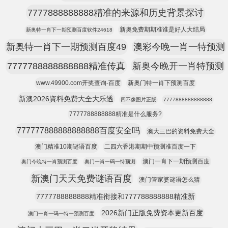
7777888888888精准的来源和历史背景探讨
新奥免费期期准谁是好人大结局
新奥特一肖下一期预测百度软件24618
新奥特一肖下一期预测百度49
澳彩今晚一肖一特预测
7777788888888888精准传真
新奥今晚开一肖特预测
www.49900.com开奖查询-百度
新奥门特一肖下预测百度
新澳2026資料免费大全大乐透
四不像图片正版
7777888888888888
7777788888888精准是什么服务?
777777888888888888百度安全吗
澳大三巴的资料免费大全
澳门精准10期谜语百度
二四六香港期期中预测准百度一下
澳门一肖下一期预测百度
奥门今晚特一肖预测百度
奥门一肖一码一恃预测
新澳门天天免费谜语百度
澳门管家婆谜语怎么猜
7777788888888精准衔接和777788888888精准新
2026新门正版免费资本更新百度
澳门一肖一码一特一预测百度