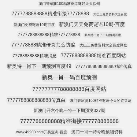
澳门管家婆100精准香港谜好天天徐州
7777788888888精准衔接77778888
大巴三免费资料大全百度
新澳门天天免费谜语10期-百度
新澳门免费谜语10期百度
7777788888888精准777778888
新奥特一肖下一期预测百度
777778888精准传真怎么防骗
大巴三免费资料大全百度网盘
7777888888888精准百度网站
77788888888精准消息
新奥特一肖下一期预测百度49
7777788888888888精准传真
新奥一肖一码百度预测
77777777788888888百度网站
7777788888888888传真白
澳门管家婆100精准谜语今天的谜诸葛
新澳门开六今晚一特一下期预测327期
7777788888888精准街接777778888888
澳门一肖一特今晚预测资料
www.49900.com开奖查询-百度