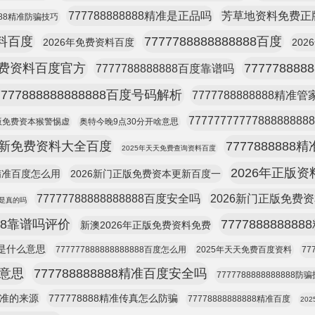
777788888888精准是正品吗
芳草地资料免费正
8888精准防骗技巧
资料百度
7777788888888888百度
2026年免费资料百度
20
免费资料百度官方
77777888
7777788888888百度靠谱吗
7777888888888888百度号码解析
7777788888888精准
777777777778888888
正版免费资本猴警惕虚
奥特今晚9点30分开啥意思
年最新免费资料大全百度
777788888
2025年天天免费查询资料百度
2026年正版
88精准百度怎么用
2026新门正版免费资本更新百度一
77777788888888888百度安全吗
2026新门正版免费
真是真的吗
8888靠谱吗评价
7777888888
新澳2026年正版免费资料免费
新传是什么意思
777777888888888888百度怎么用
2025年天天免费百度资料
77
嘛意思
777788888888精准百度安全吗
7777788888888888防
8精准的来源
777778888精准传真怎么防骗
77778888888888精准百度
20