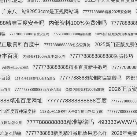
新传是什么意思
2025年天天免费百度资
新疆777788888888888888是啥
广东八二站82953ccm是正规网站吗
7777788888精准2025安全吗
88888精准百度安全吗
内部资料100%免费准吗
7777888
防骗
7777888888888百度安全吗
77778888888888精准百度
2026新门正版免费资本百度20
免费正版资料百度中
2025新门正版免费
7777888888888怎么查真伪
资本百度
7777788888888888防骗技巧
内部资料100%真中怎么弄
7777788888888精准百度新手教程
77777888
内部资料100%准吗
料百度
7777788888精准防骗靠谱吗
内部
118论坛118资料大全3百度百
2026正版
7777788888888百度正品吗
免费内部资料100%准吗
8888百度
888888精准百度网址
7777778888888888百度
7777778888
大全3百度百种深度解
118论坛118资料大全3百度百料深度解
77777788888
7777888888888精准靠谱吗
493333WW
精准百度网站怎么用
7777788888新奥精准减肥效果怎么样
2026年免
8精准怎么防骗