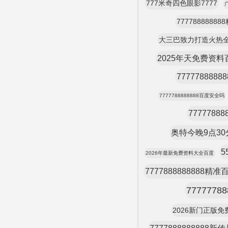
777米奇四色眼影7777
7777888888
大三巴致力打造火热
2025年天免费资料
7777788888
7777788888888百度安全吗
7777788
奥特今晚9点3
5
2026年最新免费资料大全百度
7777888888888精
777777
2026新门正版