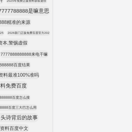
料
2025年免费正版资料获取途径
7777788888是嘛意思
88888精准的来源
25
2026新门正版免费百度官方202
资本,警惕虚假
7777888888888来电干嘛
88888888百度结果
资料最准100%准吗
资料免费百度
88888888百度怎么搜
8888888百度三大巴怎么用
W马头诗背后的故事
费资料百度中文