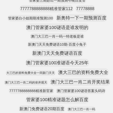
管家婆三期必出一期预测今晚百度管
7777788888888精准管家112
77778888
新奥特一下一期预测百度
管家婆白小姐期期准预测100
澳门管家婆100谜语是谁发明的
澳门大三巴一肖一码一特老板是谁
新澳门天天免费谜语10期-百度小兔子
新澳门天天免费谜语百度
澳门管家婆100准谜语今天25年
澳大三巴的资料免费大全
大三巴的资料免费大全一同新门天天
澳门大三巴一肖二肖开奖结果
澳门大三巴一肖二码的坐井观天
7777788888888精准新官家
澳门管家婆100谜语答案头码诗
管家婆100精准谜题怎么解百度
新澳门免费谜语20期百度
澳门大三巴一肖一码