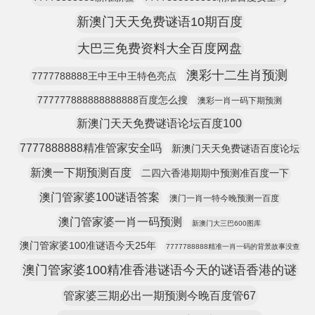
新澳门天天免费谜语10期百度
大巴三免费资料大全百度网盘
澳彩十二生肖预测
7777788888王中王中王特色亮点
777777888888888888百度怎么搜
澳彩一肖一码下期预测
新澳门天天免费谜语论坛百度100
7777888888精准管家安全吗
新澳门天天免费谜语百度论坛
新澳一下期预测百度
二四六香港期期中预测准百度一下
澳门管家婆100谜语答案
澳门一肖一特今晚预测一百度
澳门管家婆一肖一码预测
新澳门大三巴600图库
澳门管家婆100准谜语今天25年
7777788888精准一肖一码的背景故事没查
澳门管家婆100精准香港谜语今天的谜语香港的谜
管家婆三期必出一期预测今晚百度管67