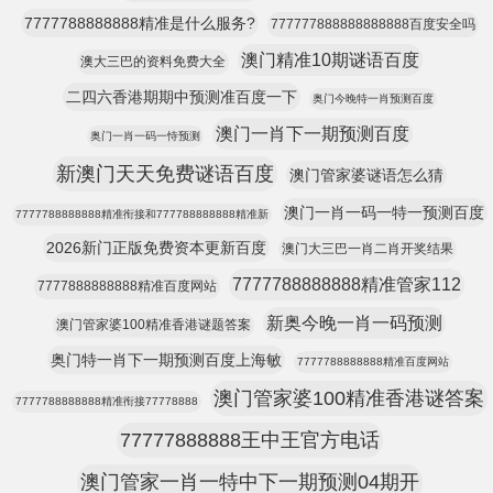
7777788888888精准是什么服务?
777777888888888888百度安全吗
澳门精准10期谜语百度
澳大三巴的资料免费大全
二四六香港期期中预测准百度一下
奥门今晚特一肖预测百度
澳门一肖下一期预测百度
奥门一肖一码一恃预测
新澳门天天免费谜语百度
澳门管家婆谜语怎么猜
澳门一肖一码一特一预测百度
7777788888888精准衔接和777788888888精准新
2026新门正版免费资本更新百度
澳门大三巴一肖二肖开奖结果
7777788888888精准管家112
7777888888888精准百度网站
新奥今晚一肖一码预测
澳门管家婆100精准香港谜题答案
奥门特一肖下一期预测百度上海敏
7777788888888精准百度网站
澳门管家婆100精准香港谜答案
7777788888888精准衔接77778888
77777888888王中王官方电话
澳门管家一肖一特中下一期预测04期开