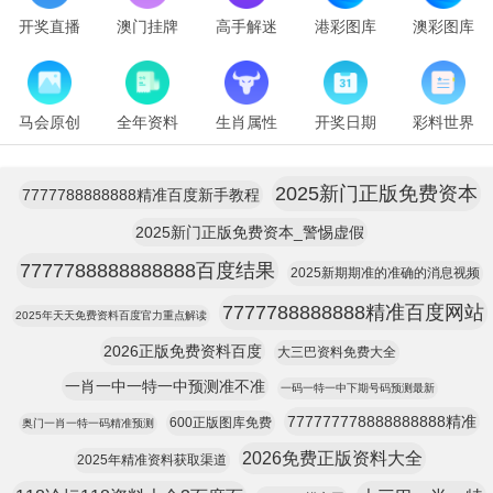
开奖直播
澳门挂牌
高手解迷
港彩图库
澳彩图库
马会原创
全年资料
生肖属性
开奖日期
彩料世界
2025新门正版免费资本
7777788888888精准百度新手教程
2025新门正版免费资本_警惕虚假
7777788888888888百度结果
2025新期期准的准确的消息视频
7777788888888精准百度网站
2025年天天免费资料百度官力重点解读
2026正版免费资料百度
大三巴资料免费大全
一肖一中一特一中预测准不准
一码一特一中下期号码预测最新
777777778888888888精准
600正版图库免费
奥门一肖一特一码精准预测
2026免费正版资料大全
2025年精准资料获取渠道