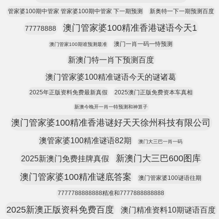
管家婆100期中管家 管家婆100期中管家 下一期预测
新奥特一下一期预测百度
澳门管家婆100精准香港谜语今天1
77778888
澳门一肖一码一恃预测
澳门管家100期谁预测最准
新澳门特一肖下预测百度
澳门管家婆100精准谜语今天的谜诸葛
2025年正版资料免费最新真假
2025澳门正版免费资本车真相
新澳今晚开一肖一特预测和神算子
澳门管家婆100精准香港谜好天天徐州科技有限公司
澳管家婆100精准谜语82期
澳门大三巴一肖一码
新澳门大三巴600图库
2025新澳门免费挂牌真假
澳门管家婆100精准谜底答案
澳门管家婆100谜语往期
7777788888888精准和7777888888888
2025新澳正版资科免费百度
澳门精准资料10期谜语百度