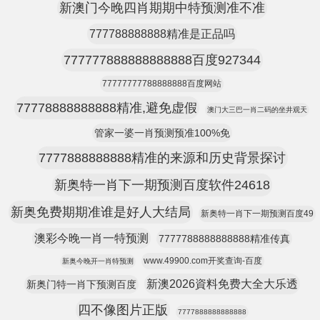
新澳门今晚四肖期期中特预测准不准
777788888888精准是正品吗
777777888888888888百度927344
77777777788888888百度网站
77778888888888精准,避免虚假
澳门大三巴一肖二码的坐井观天
管家一婆一肖预测预准100%免
7777888888888精准的来源和历史背景探讨
新奥特一肖下一期预测百度软件24618
新奥免费期期准谁是好人大结局
新奥特一肖下一期预测百度49
澳彩今晚一肖一特预测
7777788888888888精准传真
www.49900.com开奖查询-百度
新奥今晚开一肖特预测
新澳2026資料免费大全大乐透
新奥门特一肖下预测百度
四不像图片正版
7777888888888888