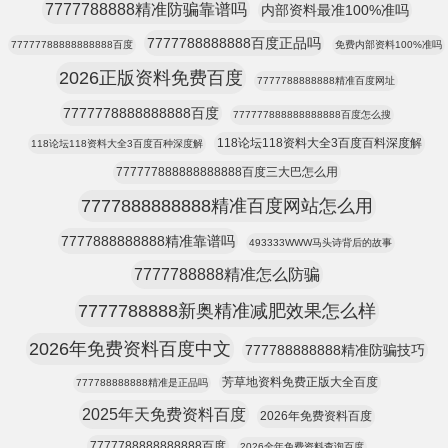
7777788888精准防骗靠谱吗
内部资料最准100%准吗
7777788888888百度正品吗
77777788888888888百度
免费内部资料100%准吗
2026正版资料免费百度
7777788888888精准百度网址
7777778888888888百度
777777888888888888百度怎么搜
118论坛118资料大全3百度百料深度解
118论坛118资料大全3百度百种深度解
777777888888888888百度三大巴怎么用
7777888888888精准百度网站怎么用
7777888888888精准靠谱吗
493333WWW马头诗背后的故事
7777788888精准怎么防骗
7777788888新奥精准减肥效果怎么样
2026年免费资料百度中文
777788888888精准防骗技巧
芳草地资料免费正版大全百度
777788888888精准是正品吗
2025年天免费资料百度
2026年免费资料百度
7777788888888888百度
2026全年免费资料查询百度