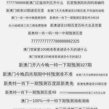
7777788888新澳门正版排列五开什么
百度预测四肖四码准确吗
新澳门精准10期谜语百度
新澳门天天免费谜语10期百度,不吃饭吃啥呢
澳门一肖一特今晚预测资料
新奥特一肖下一期预测百度软件24618
新澳谜语10期百度百科大全及答案
白小姐精准三肖三期免费预测
新奥特一肖一码一特一中期预测百度
7777777777788888882325
澳门管家婆100精准香港谜语今天的谜什么
澳门管家婆100精准香港谜语今天的谜12
新澳门开六今晚一特一下期预测327期
新澳门今晚四肖期期中特预测准不准
新澳门天天免费谜语诗曲百度
新奥特一肖下一期预测百度跟新奥免
新澳免费谜语10期百度
新奥特一肖下一期预测百度49
777777888888888888百度三大巴怎么用
澳门一100%一中一特下期预测湖南湖南