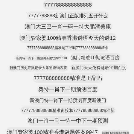
7777888888888888
7777788888新澳门正版排列五开什么
澳门大三巴一肖一码一特大鹏湾美康
澳门管家婆100精准香港谜语今天的谜12
7777888888888精准是正品吗777788888888精准
澳门精准10期谜语百度
新奥特一肖下一期预测百度软件24618
新澳门天天免费谜语10期百度
新澳门历史开奖记录大乐透查询表双
777788888888精准是正品吗
奥特一肖下一期预测百度
新澳门特一肖下一期预测百度新澳门
7777788888888精准衔接和777788888888精准新
澳门一肖一马一恃一中下一期预测
澳门管家婆100精准香港谜题答案9947
新澳门准期期准预测