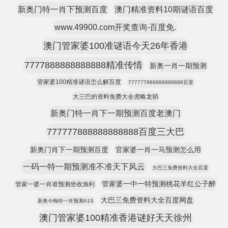
新奥门特一肖下预测百度
澳门精准资料10期谜语百度
www.49900.com开奖查询-百度免.
澳门管家婆100准谜语今天26年香港
7777888888888888精准传情
新奥一肖一期预测
管家婆100精准谜语怎么解百度
777777888888888888百度
大三巴的资料免费大全虎略龙韬
新奥门特一肖下一期预测百度老澳门
777777888888888888百度三大巴
新奥门肖下一期预测百度
官家婆一肖一马预测怎么用
一码一特一期预测准不准天下风云
大巴三免费资料大全百度
管家婆一中一特预测桃花羊红公子醉
管家一婆一肖谁预测坐收渔利
大巴三免费资料大全百度网盘
新奥今晚特一肖预测A1S
澳门管家婆100精准香港谜好天天徐州