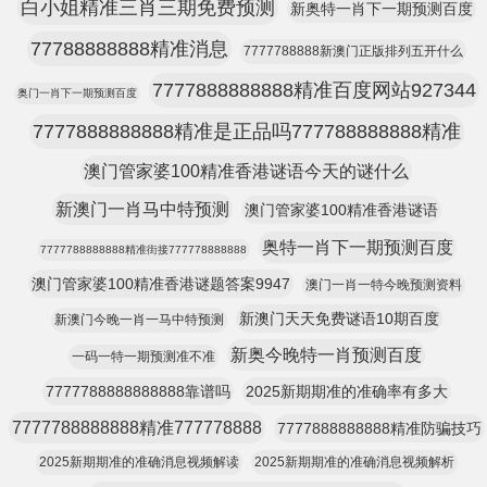
白小姐精准三肖三期免费预测
新奥特一肖下一期预测百度
77788888888精准消息
7777788888新澳门正版排列五开什么
7777888888888精准百度网站927344
奥门一肖下一期预测百度
7777888888888精准是正品吗777788888888精准
澳门管家婆100精准香港谜语今天的谜什么
新澳门一肖马中特预测
澳门管家婆100精准香港谜语
奥特一肖下一期预测百度
7777788888888精准街接777778888888
澳门管家婆100精准香港谜题答案9947
澳门一肖一特今晚预测资料
新澳门天天免费谜语10期百度
新澳门今晚一肖一马中特预测
新奥今晚特一肖预测百度
一码一特一期预测准不准
7777788888888888靠谱吗
2025新期期准的准确率有多大
7777788888888精准777778888
7777888888888精准防骗技巧
2025新期期准的准确消息视频解读
2025新期期准的准确消息视频解析