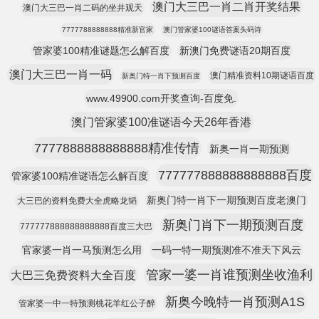
澳门大三巴一肖二肖开奖结果
澳门大三巴一肖二码的坐井观天
7777788888888精准新官家
澳门管家婆100谜语答案头码诗
管家婆100精准谜题怎么解百度
新澳门免费谜语20期百度
澳门大三巴一肖一码
澳门精准资料10期谜语百度
新奥门特一肖下预测百度
www.49900.com开奖查询-百度免.
澳门管家婆100准谜语今天26年香港
7777888888888888精准传情
新奥一肖一期预测
777777888888888888百度
管家婆100精准谜语怎么解百度
新奥门特一肖下一期预测百度老澳门
大三巴的资料免费大全虎略龙韬
新奥门肖下一期预测百度
777777888888888888百度三大巴
官家婆一肖一马预测怎么用
一码一特一期预测准不准天下风云
管家一婆一肖谁预测坐收渔利
大巴三免费资料大全百度
新奥今晚特一肖预测A1S
管家婆一中一特预测桃花羊红公子醉