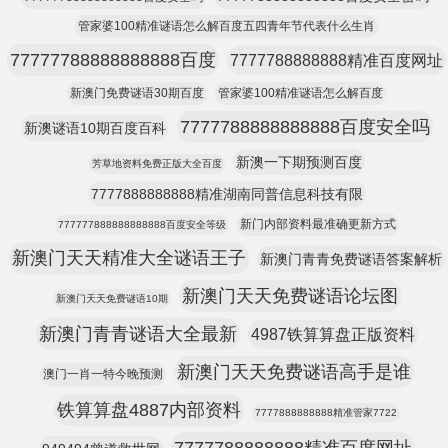
管家婆100精准谜语怎么解百度五四青年节代表什么生肖
77777788888888888百度
7777788888888精准百度网址
新澳门免费谜语30期百度
管家婆100精准谜语怎么解百度
7777788888888888百度安全吗
新澳谜语10期百度百科
新澳一下期预测百度
芳草地资料免费正版大全百度
7777888888888精准湖南同普信息科技有限
新门内部资料最准确更新方式
777777888888888888百度安全等级
新澳门天天精准大全谜语王子
新澳门青青免费谜语答案解析
新澳门天天免费谜语论坛图
新澳门天天免费谜语10期
新澳门青青谜语大全最新
4987铁算算盘正版资料
新澳门天天免费谜语高手是谁
澳门一肖一特今晚预测
铁算算盘4887内部资料
7777888888888精准管家7722