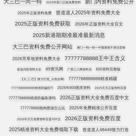
大三巴一尚一特
新门内资料免费公开
2025年新门正版免费资料
曾道道人2025年资料免费大全
2025年正版资料免费
2025正版资料免费获取
2026年正版资料大全百文
2025新港期期准最准最新消息
大三巴资料免费公开网站
澳门一码一特一中预测准不准访雷锋
77777788888王中王含义
2026芳草地资料免费大全
49资汛网
600资料完整版
曾道内部资料大全
广西三八网资料员
7777788888888精准精疆
【大.三.巴】致力打造_火热全网!
2026年800图库资料
7777888888888精准防骗技巧
2025天天正版资料百度
2026正版资料大全免费百度中文
7777788888精准防骗靠谱吗
2025年免费精准公开百度
777778888跑狗图谜怎么玩
2026正版资料免费百度
2026年天天免费资料百度与中文
2025精准资料大全免费领取下载
曾道道人48449致力打造