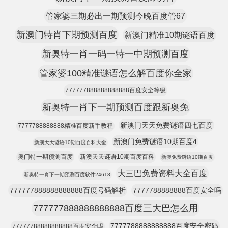
管家婆三期必出一期预测今晚百度管67
新澳门特肖下期预测百度
新澳门精准10期谜语百度
新奥特一肖一码一特一中期预测百度
管家婆100精准谜语怎么解百度你全家
777777888888888888百度安全等级
新奥特一肖下一期预测百度跟新奥免
新澳门天天免费谜语四七百度
7777788888888精准百度新手教程
新澳门免费谜语10期百度4
新澳天天谜语10期百度百科大全
奥门特一期预测百度
新澳天天谜语10期百度百科
新澳免费谜语10期百度
大三巴免费资料大全百度
新奥特一肖下一期预测百度软件24618
777777888888888888百度号码解析
7777788888888百度安全吗
777777888888888888百度三大巴怎么用
7777788888888888百度安全密码
77777788888888888百度安全吗