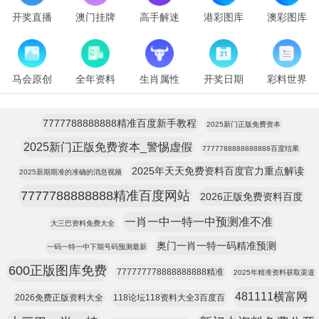
开奖直播
澳门挂牌
高手解迷
港彩图库
澳彩图库
马会原创
全年资料
生肖属性
开奖日期
彩料世界
7777788888888精准百度新手教程
2025新门正版免费资本
2025新门正版免费资本_警惕虚假
7777788888888888百度结果
2025年天天免费资料百度官力重点解读
2025新期期准的准确的消息视频
7777788888888精准百度网站
2026正版免费资料百度
一肖一中一特一中预测准不准
大三巴资料免费大全
奥门一肖一特一码精准预测
一码一特一中下期号码预测最新
600正版图库免费
777777778888888888精准
2025年精准资料获取渠道
481111横富网
2026免费正版资料大全
118论坛118资料大全3百度百