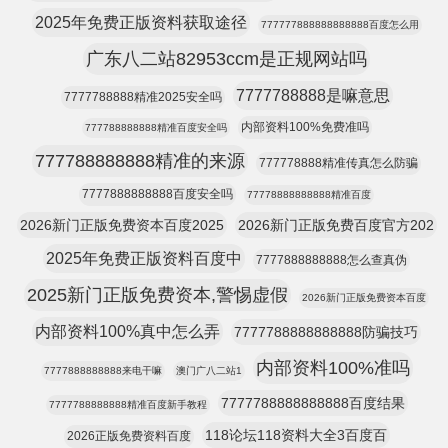
2025年免费正版资料获取途径
777777888888888888百度怎么用
广东八二站82953ccm是正规网站吗
7777788888是嘛意思
7777788888精准2025安全吗
内部资料100%免费准吗
777788888888精准百度安全吗
777788888888精准的来源
777778888精准传真怎么防骗
7777888888888百度安全吗
77778888888888精准百度
2026新门正版免费资本百度2025
2026新门正版免费百度官方202
2025年免费正版资料百度中
7777888888888怎么查真伪
2025新门正版免费资本,警惕虚假
2026新门正版免费资本百度
内部资料100%真中怎么弄
7777788888888888防骗技巧
内部资料100%准吗
7777888888888来电干嘛
澳门广八二站1
7777788888888888百度结果
7777788888888精准百度新手教程
118论坛118资料大全3百度百
2026正版免费资料百度