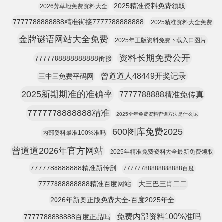
2025精准资料免费领取
2026芳草地免费资料大全
7777788888888精准街接7777788888888
2025精准资料大全免费
金牌谜语网站大全免费
2025年正版资料免费下载入口图片
资料长期免费公开
7777788888888888衔接
曾道道人48449开奖记录
三中三免费平码网
2025新期期准的准确率
7777788888精准免传真
7777778888888精准
2025全年免费资料杳询方法是什么呢
600图库兔费2025
内部资料最准100%准吗
曾道道2026年官方网站
2025年精准免费资料大全最新免费领取
7777788888888精准新传剧
77777788888888888百度
7777888888888精准百度网站
大三巴三肖二二
2026年新奥正版免费大全-百度2025年全
免费内部资料100%准吗
7777788888888百度正品吗