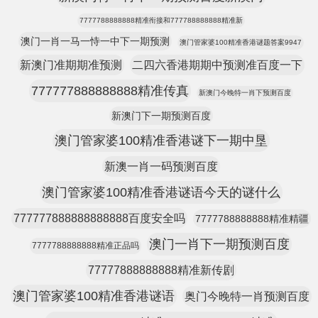
7777788888888精准衔接和777788888888精准新
澳门一肖一马一恃一中下一期预测
澳门管家婆100精准香港谜题答案9947
新澳门准期期准预测
二四六香港期期中预测准百度一下
777777888888888精准传真
新澳门今晚特一肖下预测百度
新澳门下一期预测百度
澳门管家婆100精准香港谜下一期中垦
新澳一肖一码预测百度
澳门管家婆100精准香港谜语今天的谜什么
777777888888888888百度安全吗
7777788888888精准精疆
澳门一肖下一期预测百度
7777788888888精准正品吗
77777888888888精准新传剧
澳门管家婆100精准香港谜语
奥门今晚特一肖预测百度