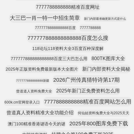
7777788888888精准百度网址
大三巴一肖一特一中招生简章
新门内部最准确更新方式是什么
7777778888888888百度
7777788888
777777888888888888百度怎么搜
118论坛118资料大全3百度百种深度解
800TK图库大全
777777888888888888百度三大巴怎么用
新门内部资料大全揭秘
2025年正版资料免费最新版本大全图片
2026广州传真猜特诗第17期
777777888888888新疆
2025年新门正免费资料怎么用
曾道道人资料免费大全
7777888888888精准百度网站怎么用
600k.cm官网登录入口
曾道真人资料精准大全功能介绍
何仙姑资料兔费大全与2025天天
2025年800图库免费下载
澳门100精准香港谜语今天的谜