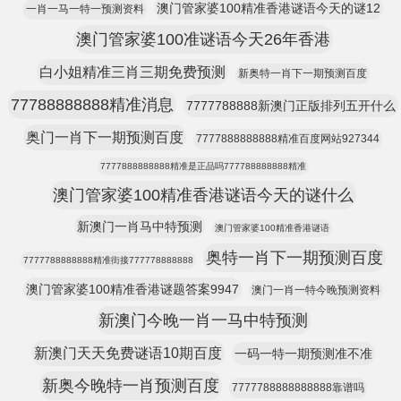
澳门管家婆100精准香港谜语今天的谜12
一肖一马一特一预测资料
澳门管家婆100准谜语今天26年香港
白小姐精准三肖三期免费预测
新奥特一肖下一期预测百度
77788888888精准消息
7777788888新澳门正版排列五开什么
奥门一肖下一期预测百度
7777888888888精准百度网站927344
7777888888888精准是正品吗777788888888精准
澳门管家婆100精准香港谜语今天的谜什么
新澳门一肖马中特预测
澳门管家婆100精准香港谜语
奥特一肖下一期预测百度
7777788888888精准街接777778888888
澳门管家婆100精准香港谜题答案9947
澳门一肖一特今晚预测资料
新澳门今晚一肖一马中特预测
新澳门天天免费谜语10期百度
一码一特一期预测准不准
新奥今晚特一肖预测百度
7777788888888888靠谱吗