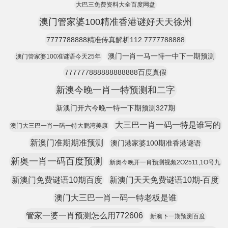
大巴三免费资料大全百度网盘
澳门管家婆100精准香港谜好天天徐州
7777788888精准传真解析112.7777788888
澳门一肖一马一恃一中下一期预测
澳门管家婆100准谜语今天25年
777777888888888888百度真假
新澳今晚一肖一特预测和二字
新澳门开六今晚一特一下期预测327期
大三巴一肖一码一特是谁写的
澳门大三巴一肖一码一特大鹏湾美康
新澳门准期期准预测
澳门港家婆100期准香港谜语
新奥一肖一码百度预测
新奥今晚开一肖预测视频2O2511,1O号九
新澳门免费谜语10期百度
新澳门天天免费谜语10期-百度
澳门大三巴一肖一码一特老板是谁
管家一婆一肖预测怎么用772606
新澳下一期预测百度