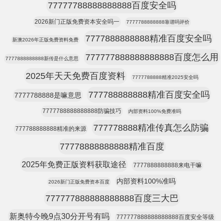
77777788888888888百度安全吗
2026新门正版免费资本安全吗一
7777788888888靠谱吗评价
7777888888888精准百度安全吗
新澳2026年正版免费资料免费
777777888888888888百度怎么用
7777888888888新传是什么意思
2025年天天免费百度资料
7777788888精准2025安全吗
777788888888精准百度安全吗
7777788888是嘛意思
7777788888888888防骗技巧
内部资料100%免费准吗
777778888精准传真怎么防骗
777788888888精准的来源
77778888888888精准百度
2025年免费正版资料获取途径
7777888888888来电干嘛
内部资料100%准吗
2026新门正版免费资本百度
777777888888888888百度三大巴
新奥特今晚9点30分开号有吗
777777888888888888百度安全等级