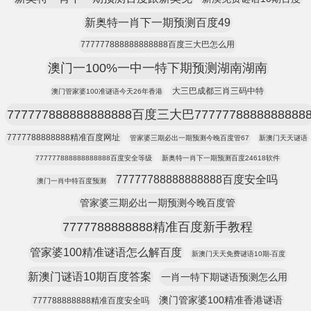
新奥特一肖下一期预测百度49
777777888888888888百度三大巴怎么用
澳门一100%一中一特下期预测湖南湖南
大三巴成都三肖三码中特
澳门管家婆100准谜语今天26年香港
777777888888888888百度三大巴7777778888888888
7777788888888精准百度网址
管家婆三期必出一期预测今晚百度管67
新澳门天天谜语
777777888888888888百度安全等级
新奥特一肖下一期预测百度24618软件
77777788888888888百度安全吗
澳门一肖中特百度预测
管家婆三期必出一期预测今晚百度管
7777788888888精准百度新手教程
管家婆100精准谜语怎么解百度
新澳门天天免费谜语10期-百度
新澳门谜语10期百度答案
一肖一特下期谜语预测怎么用
澳门管家婆100精准香港谜语
777788888888精准百度安全吗