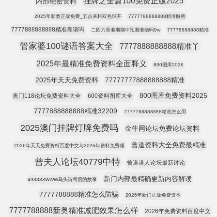
挂牌之全篇100免费正版2025
内部绝密资料
2025年新奥正版免费_五点来料双色球开
7777788888888精准解密
7777888888888精准靠谱吗
二四六香港期期中预测准确吗9w
77778888888精准
管家婆100谜语答案大全
7777888888888精准丫
2025年最精准免费资料全面释义
800图库2026
2025年天天免费资料
77777777888888888精准
800图库免费资料2025
奥门118论坛免费资料大全
600资料图库大全
7777888888888精准32209
7777788888888精准怎么用
2025澳门挂牌灯牌免费吗
金牛网论坛免费论坛资料
曾道资料大全免费最精准
2026年天天免费资料百度中文与2026年资料免费领
曾夫人论坛40779中特
曾道道人论坛最新讨论
新门内部最精确更新内容解读
493333WWW马头诗背后的故事
7777788888精准怎么防骗
2026年新门正版免费资本
7777788888新奥精准减肥效果怎么样
2026年免费资料百度中文