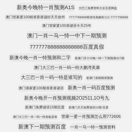
新奥今晚特一肖预测A1S
大巴三免费资料大全百度网盘
澳门管家婆100精准香港谜好天天徐州
7777788888精准传真解析112.7777788888
澳门管家婆100准谜语今天25年
澳门一肖一马一恃一中下一期预测
777777888888888888百度真假
新澳今晚一肖一特预测和二字
新澳门开六今晚一特一下期预测327期
澳门大三巴一肖一码一特大鹏湾美康
大三巴一肖一码一特是谁写的
新澳门准期期准预测
新奥一肖一码百度预测
澳门港家婆100期准香港谜语
新奥今晚开一肖预测视频2O2511,1O号九
新澳门免费谜语10期百度
新澳门天天免费谜语10期-百度
管家一婆一肖预测怎么用772606
澳门大三巴一肖一码一特老板是谁
新澳下一期预测百度
一肖一马一特一预测资料