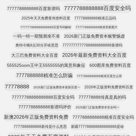
7777788888888百度安全吗
7777788888888百度靠谱吗
2025年天天免费查询资料百度
77778888888精准正品吗
777777888888888888百度号码解析
7777788888888精准管家图片
一码一特一期预测准不准
2026新门正版免费资本猴警惕虚
奥特今晚9点30分开啥意思
77777777777888888888888靠谱吗
2026年最新免费资料大全百度
大三巴免费资料大全百度
555525oom王中王5555555的寓意和象征
600图库免费资料百度
7777888888精准怎么防骗
7777888888888精准百度怎么用
77778888
2026年正版资料免费资料百度
2026新门正版免费资本更新百度一
77777788888888888百度安全吗
777778888传真是真的吗
7777788888888靠谱吗评价
2026新门正版免费资本安全吗一
新澳2026年正版免费资料免费
7777888888888精准百度安全吗
7777888888888新传是什么意思
新疆777788888888888888是啥