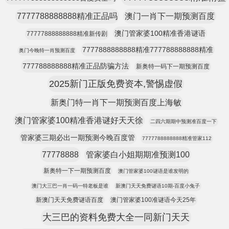
7777788888888精准正品吗
澳门一肖下一期预测百度
澳门管家婆100精准香港谜语
77777888888888精准新传剧
7777888888888精准777788888888精准
奥门今晚特一肖预测百度
777788888888精准正品防骗方法
新奥特一码下一期预测百度
2025新门正版免费资本,警惕虚假
新奥门特一肖下一期预测百度上海敏
澳门管家婆100精准香港谜好天天徐
二四六期期中预测准百度一下
管家婆三期必出一期预测今晚百度管
7777788888888精准管家112
77778888
管家婆白小姐期期准预测100
新奥特一下一期预测百度
澳门管家婆100谜语是谁发明的
澳门大三巴一肖一码一特老板是谁
新澳门天天免费谜语10期-百度小兔子
新澳门天天免费谜语百度
澳门管家婆100准谜语今天25年
大三巴的资料免费大全一同新门天天