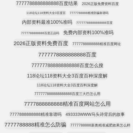
7777788888888888百度结果
2026正版免费资料百度
118论坛118资料大全3百度百
7777788888精准防骗靠谱吗
内部资料最准100%准吗
77777788888888888百度
免费内部资料100%准吗
7777788888888百度正品吗
2026正版资料免费百度
7777788888888精准百度网址
7777778888888888百度
777777888888888888百度怎么搜
118论坛118资料大全3百度百种深度解
118论坛118资料大全3百度百料深度解
777777888888888888百度三大巴怎么用
7777888888888精准百度网站怎么用
7777888888888精准靠谱吗
493333WWW马头诗背后的故事
7777788888精准怎么防骗
7777788888新奥精准减肥效果怎么样