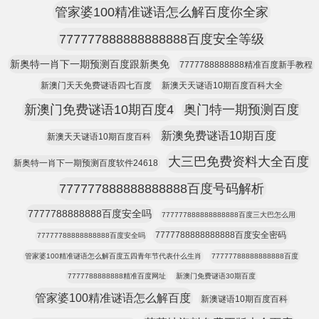
管家婆100精准谜语怎么解百度你全家
777777888888888888百度安全等级
新奥特一肖下一期预测百度跟新奥免
7777788888888精准百度新手教程
新澳门天天免费谜语四七百度
新澳天天谜语10期百度百科大全
新澳门免费谜语10期百度4
奥门特一期预测百度
新澳免费谜语10期百度
新澳天天谜语10期百度百科
大三巴免费资料大全百度
新奥特一肖下一期预测百度软件24618
777777888888888888百度号码解析
7777788888888百度安全吗
777777888888888888百度三大巴怎么用
7777788888888888百度安全密码
77777788888888888百度安全吗
管家婆100精准谜语怎么解百度五四青年节代表什么生肖
77777788888888888百度
7777788888888精准百度网址
新澳门免费谜语30期百度
管家婆100精准谜语怎么解百度
新澳谜语10期百度百科