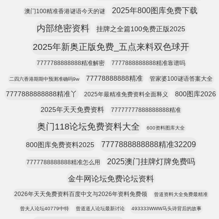
2025年800图库免费下载
澳门100精准香港谜语今天的谜
内部绝密资料
挂牌之全篇100免费正版2025
2025年新奥正版免费_五点来料双色球开
7777788888888精准解密
7777888888888精准靠谱吗
77778888888精准
管家婆100谜语答案大全
二四六香港期期中预测准确吗9w
7777888888888精准丫
800图库2026
2025年最精准免费资料全面释义
2025年天天免费资料
77777777888888888精准
奥门118论坛免费资料大全
600资料图库大全
7777888888888精准32209
800图库免费资料2025
2025澳门挂牌灯牌免费吗
7777788888888精准怎么用
金牛网论坛免费论坛资料
2026年天天免费资料百度中文与2026年资料免费领
曾道资料大全免费最精准
曾夫人论坛40779中特
曾道道人论坛最新讨论
493333WWW马头诗背后的故事