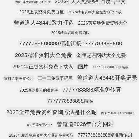
2026年天天免费资料百度与中文
2025年免费精准公开百度
2026正版资料免费百度
2025精准资料大全免费领取下载
曾道道人48449致力打造
2026芳草地免费资料大全
2025精准资料免费领取
7777788888888精准街接7777788888888
2025精准资料大全免费
金牌谜语网站大全免费
2025年正版资料免费下载入口图片
7777788888888888衔接
曾道道人48449开奖记录
三中三免费平码网
资料长期免费公开
7777788888精准免传真
2025新期期准的准确率
7777778888888精准
2025全年免费资料杳询方法是什么呢
内部资料最准100%准吗
曾道道2026年官方网站
600图库兔费2025
7777788888888精准新传剧
2025年精准免费资料大全最新免费领取