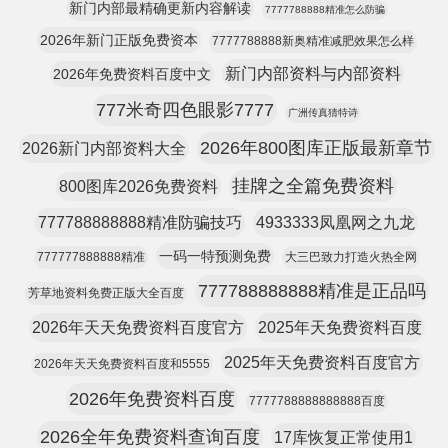
新门内部最精确更新内容解读
7777788888精准怎么防骗
2026年新门正版免费资本
7777788888新奥精准减肥效果怎么样
新门内部资料与内部资料
2026年免费资料百度中文
777米奇四色眼影7777
广洲传真猜特诗
2026年800图库正版最新章节
2026新门内部资料大全
挂牌之全篇免费资料
800图库2026免费资料
777788888888精准防骗技巧
4933333凤凰网之九龙
一码一特预测免费
777777888888精准
大三巴致力打造火热全网
777788888888精准是正品吗
芳草地资料免费正版大全百度
2026年天天免费资料百度官方
2025年天免费资料百度
2025年天免费资料百度官方
2026年天天免费资料百度和5555
2026年免费资料百度
7777788888888888百度
2026全年免费资料查询百度
17库恢复正常使用1