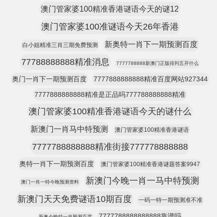
澳门管家婆100精准香港谜语今天的谜12
澳门管家婆100准谜语今天26年香港
新奥特一肖下一期预测百度
白小姐精准三肖三期免费预测
77788888888精准消息
7777788888新澳门正版排列五开什么
奥门一肖下一期预测百度
7777888888888精准百度网站927344
7777888888888精准是正品吗777788888888精准
澳门管家婆100精准香港谜语今天的谜什么
新澳门一肖马中特预测
澳门管家婆100精准香港谜语
7777788888888精准街接777778888888
奥特一肖下一期预测百度
澳门管家婆100精准香港谜题答案9947
新澳门今晚一肖一马中特预测
澳门一肖一特今晚预测资料
新澳门天天免费谜语10期百度
一码一特一期预测准不准
7777788888888888靠谱吗
新奥今晚特一肖预测百度