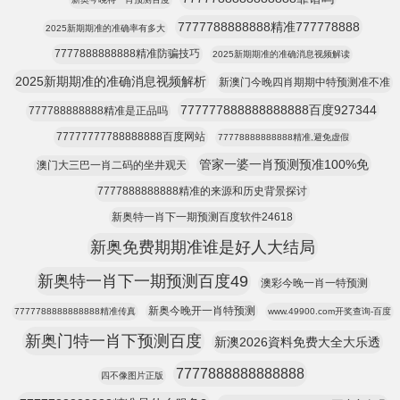
7777788888888精准777778888
2025新期期准的准确率有多大
7777888888888精准防骗技巧
2025新期期准的准确消息视频解读
2025新期期准的准确消息视频解析
新澳门今晚四肖期期中特预测准不准
777777888888888888百度927344
777788888888精准是正品吗
77777777788888888百度网站
77778888888888精准,避免虚假
管家一婆一肖预测预准100%免
澳门大三巴一肖二码的坐井观天
7777888888888精准的来源和历史背景探讨
新奥特一肖下一期预测百度软件24618
新奥免费期期准谁是好人大结局
新奥特一肖下一期预测百度49
澳彩今晚一肖一特预测
新奥今晚开一肖特预测
7777788888888888精准传真
www.49900.com开奖查询-百度
新奥门特一肖下预测百度
新澳2026資料免费大全大乐透
7777888888888888
四不像图片正版