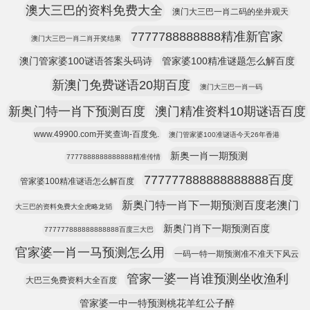
澳大三巴的资料免费大全
澳门大三巴一肖二码的坐井观天
7777788888888精准新官家
澳门大三巴一肖二肖开奖结果
澳门管家婆100谜语答案头码诗
管家婆100精准谜题怎么解百度
新澳门免费谜语20期百度
澳门大三巴一肖一码
新奥门特一肖下预测百度
澳门精准资料10期谜语百度
www.49900.com开奖查询-百度免.
澳门管家婆100准谜语今天26年香港
新奥一肖一期预测
7777888888888888精准传情
777777888888888888百度
管家婆100精准谜语怎么解百度
新奥门特一肖下一期预测百度老澳门
大三巴的资料免费大全虎略龙韬
新奥门肖下一期预测百度
777777888888888888百度三大巴
官家婆一肖一马预测怎么用
一码一特一期预测准不准天下风云
管家一婆一肖谁预测坐收渔利
大巴三免费资料大全百度
管家婆一中一特预测桃花羊红公子醉