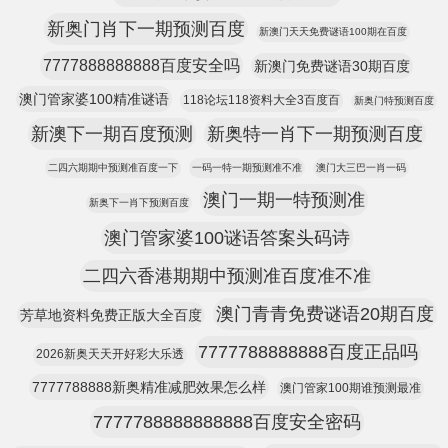
新奥门肖下一期预测百度
新澳门天天免费谜语100期在百度
7777888888888百度安全吗
新澳门免费谜语30期百度
澳门管家婆100精准谜语
118论坛118资料大全3百度百
新奥门特预测百度
新澳下一期百度预测
新奥特一肖下一期预测百度
二四六期期中预测准百度一下
一码一特一期预测准不准
澳门大三巴一肖一码
澳门一期一特预测准
新奥下一肖下预测百度
澳门管家婆100谜语答案头码诗
二四六香港期期中预测准百度准不准
澳门青青免费谜语20期百度
芳草地资料免费正版大全百度
7777788888888百度正品吗
2026新奥天天开好彩大乐透
7777788888新奥精准减肥效果怎么样
澳门管家100期谁预测最准
7777788888888888百度安全密码