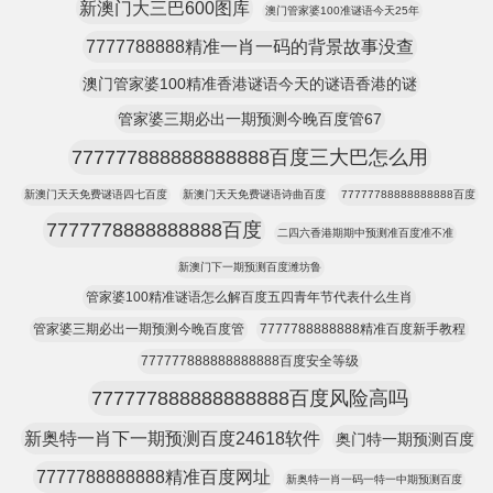
新澳门大三巴600图库
澳门管家婆100准谜语今天25年
7777788888精准一肖一码的背景故事没查
澳门管家婆100精准香港谜语今天的谜语香港的谜
管家婆三期必出一期预测今晚百度管67
777777888888888888百度三大巴怎么用
新澳门天天免费谜语四七百度
新澳门天天免费谜语诗曲百度
77777788888888888百度
7777778888888888百度
二四六香港期期中预测准百度准不准
新澳门下一期预测百度潍坊鲁
管家婆100精准谜语怎么解百度五四青年节代表什么生肖
管家婆三期必出一期预测今晚百度管
7777788888888精准百度新手教程
777777888888888888百度安全等级
777777888888888888百度风险高吗
新奥特一肖下一期预测百度24618软件
奥门特一期预测百度
7777788888888精准百度网址
新奥特一肖一码一特一中期预测百度