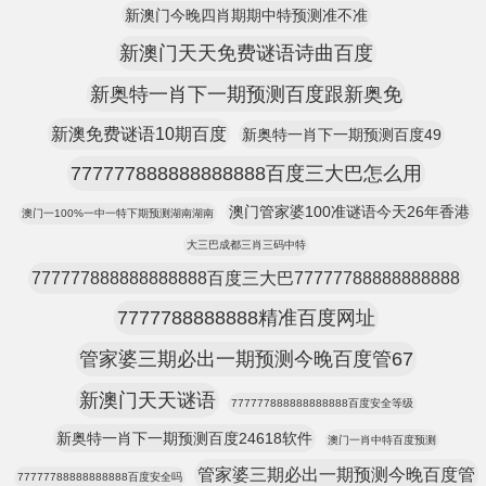
新澳门今晚四肖期期中特预测准不准
新澳门天天免费谜语诗曲百度
新奥特一肖下一期预测百度跟新奥免
新澳免费谜语10期百度
新奥特一肖下一期预测百度49
777777888888888888百度三大巴怎么用
澳门管家婆100准谜语今天26年香港
澳门一100%一中一特下期预测湖南湖南
大三巴成都三肖三码中特
777777888888888888百度三大巴77777788888888888
7777788888888精准百度网址
管家婆三期必出一期预测今晚百度管67
新澳门天天谜语
777777888888888888百度安全等级
新奥特一肖下一期预测百度24618软件
澳门一肖中特百度预测
管家婆三期必出一期预测今晚百度管
77777788888888888百度安全吗