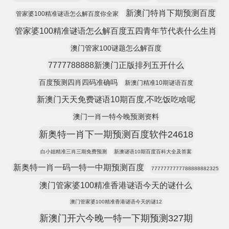
新澳门特肖下期预测百度
管家婆100精准谜语怎么解百度你全家
管家婆100精准谜语怎么解百度五四青年节代表什么生肖
澳门管家100谜题怎么解百度
7777788888新澳门正版排列五开什么
百度预测四肖四码准确吗
新澳门精准10期谜语百度
新澳门天天免费谜语10期百度,不吃饭吃啥呢
澳门一肖一特今晚预测资料
新奥特一肖下一期预测百度软件24618
白小姐精准三肖三期免费预测
新澳谜语10期百度百科大全及答案
新奥特一肖一码一特一中期预测百度
7777777777788888882325
澳门管家婆100精准香港谜语今天的谜什么
澳门管家婆100精准香港谜语今天的谜12
新澳门开六今晚一特一下期预测327期