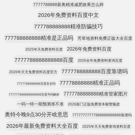
7777788888新奥精准减肥效果怎么样
2026年免费资料百度中文
777788888888精准防骗技巧
777788888888精准是正品吗
芳草地资料免费正版大全百度
2026年免费资料百度
2025年天免费资料百度
7777788888888888百度
2026全年免费资料查询百度
7777788888888百度靠谱吗
2026年天天免费资料百度官方
77778888888精准正品吗
7777788888888百度安全吗
7777788888888精准管家图片
777777888888888888百度号码解析
一码一特一期预测准不准
2026新门正版免费资本猴警惕虚
奥特今晚9点30分开啥意思
77777777777888888888888靠谱吗
2026年最新免费资料大全百度
2025年天天免费查询资料百度