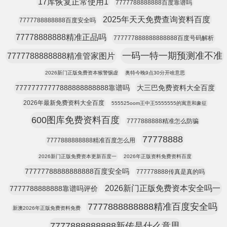
17库恢复正常使用1
7777788888888百度靠谱吗
2025年天天免费查询资料百度
7777788888888百度安全吗
77778888888精准正品吗
777777888888888888百度号码解析
一码一特一期预测准不准
7777788888888精准管家图片
2026新门正版免费资本猴警惕虚
奥特今晚9点30分开啥意思
77777777777888888888888靠谱吗
大三巴免费资料大全百度
2026年最新免费资料大全百度
555525oom王中王5555555的寓意和象征
600图库免费资料百度
7777888888精准怎么防骗
77778888
7777888888888精准百度怎么用
2026新门正版免费资本更新百度一
2026年正版资料免费资料百度
77777788888888888百度安全吗
777778888传真是真的吗
2026新门正版免费资本安全吗一
7777788888888靠谱吗评价
7777888888888精准百度安全吗
新澳2026年正版免费资料免费
7777888888888新传是什么意思