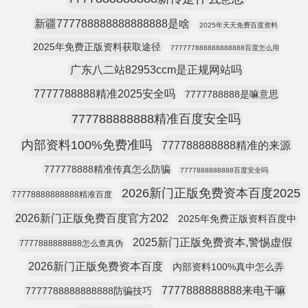
新疆777788888888888888是啥
2025年天天免费百度资料
2025年免费正版资料获取途径
777777888888888888百度怎么用
广东八二站82953ccm是正规网站吗
7777788888精准2025安全吗
7777788888是嘛意思
777788888888精准百度安全吗
内部资料100%免费准吗
777788888888精准的来源
777778888精准传真怎么防骗
7777888888888百度安全吗
2026新门正版免费资本百度2025
77778888888888精准百度
2026新门正版免费百度官方202
2025年免费正版资料百度中
2025新门正版免费资本,警惕虚假
7777888888888怎么查真伪
2026新门正版免费资本百度
内部资料100%真中怎么弄
7777888888888来电干嘛
7777788888888888防骗技巧