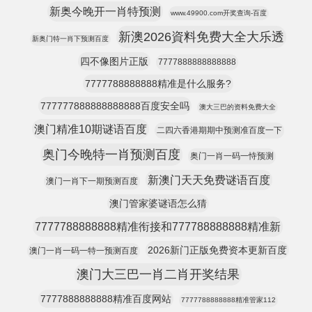
新奥今晚开一肖特预测
www.49900.com开奖查询-百度
新澳2026資料免费大全大乐透
新奥门特一肖下预测百度
四不像图片正版
7777888888888888
7777788888888精准是什么服务?
777777888888888888百度安全吗
澳大三巴的资料免费大全
澳门精准10期谜语百度
二四六香港期期中预测准百度一下
奥门今晚特一肖预测百度
奥门一肖一码一恃预测
新澳门天天免费谜语百度
澳门一肖下一期预测百度
澳门管家婆谜语怎么猜
7777788888888精准衔接和777788888888精准新
2026新门正版免费资本更新百度
澳门一肖一码一特一预测百度
澳门大三巴一肖二肖开奖结果
7777888888888精准百度网站
7777788888888精准管家112