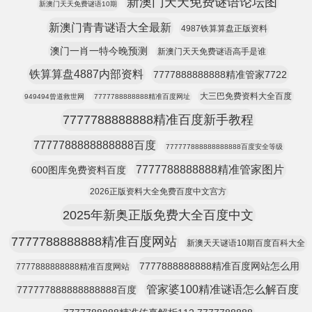
新澳门天天免费谜语论坛图
新澳门天天免费谜语10期
新澳门青青谜语大全最新
4987铁算算盘正版资料
澳门一肖一特今晚预测
新澳门天天免费谜语高手是谁
铁算算盘4887内部资料
7777888888888精准管家7722
大三巴免费资料大全百度
949494曾道救世网
7777788888888精准百度网址
7777788888888精准百度新手教程
7777788888888888百度
777777888888888888百度安全等级
7777788888888精准管家图片
600图库免费资料百度
2026正版资料大全免费百度中文宫方
2025年新奥正版免费大全百度中文
7777788888888精准百度网站
新澳天天谜语10期百度百科大全
7777888888888精准百度网站怎么用
7777888888888精准百度网站
管家婆100精准谜语怎么解百度
777777888888888888百度