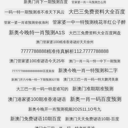
新奥门肖下一期预测百度
官家婆一肖一马预测怎么用
大巴三免费资料大全百度
一码一特一期预测准不准天下风云
管家婆一中一特预测桃花羊红公子醉
管家一婆一肖谁预测坐收渔利
新奥今晚特一肖预测A1S
大巴三免费资料大全百度网盘
澳门管家婆100精准香港谜好天天徐州
7777788888精准传真解析112.7777788888
澳门管家婆100准谜语今天25年
澳门一肖一马一恃一中下一期预测
新澳今晚一肖一特预测和二字
777777888888888888百度真假
澳门大三巴一肖一码一特大鹏湾美康
新澳门开六今晚一特一下期预测327期
新澳门准期期准预测
大三巴一肖一码一特是谁写的
新奥一肖一码百度预测
澳门港家婆100期准香港谜语
新奥今晚开一肖预测视频2O2511,1O号九
新澳门免费谜语10期百度
新澳门天天免费谜语10期-百度