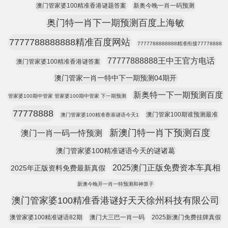
澳门管家婆100精准香港谜题答案
新奥今晚一肖一码预测
奥门特一肖下一期预测百度上海敏
7777788888888精准百度网站
7777788888888精准衔接77778888
77777888888王中王官方电话
澳门管家婆100精准香港谜答案
澳门管家一肖一特中下一期预测04期开
新奥特一下一期预测百度
管家婆100期中管家 管家婆100期中管家 下一期预测
77778888
澳门管家100期谁预测最准
澳门管家婆100精准香港谜语今天1
新澳门特一肖下预测百度
澳门一肖一码一恃预测
澳门管家婆100精准谜语今天的谜诸葛
2025澳门正版免费资本车真相
2025年正版资料免费最新真假
新澳今晚开一肖一特预测和神算子
澳门管家婆100精准香港谜好天天徐州科技有限公司
澳管家婆100精准谜语82期
澳门大三巴一肖一码
2025新澳门免费挂牌真假