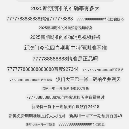
2025新期期准的准确率有多大
7777788888888精准777778888
7777888888888精准防骗技巧
2025新期期准的准确消息视频解读
2025新期期准的准确消息视频解析
新澳门今晚四肖期期中特预测准不准
777788888888精准是正品吗
777777888888888888百度927344
77777777788888888百度网站
澳门大三巴一肖二码的坐井观天
77778888888888精准,避免虚假
管家一婆一肖预测预准100%免
7777888888888精准的来源和历史背景探讨
新奥特一肖下一期预测百度软件24618
新奥免费期期准谁是好人大结局
新奥特一肖下一期预测百度49
7777788888888888精准传真
澳彩今晚一肖一特预测