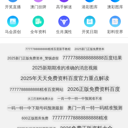
开奖直播
澳门挂牌
高手解迷
港彩图库
澳彩图库
马会原创
全年资料
生肖属性
开奖日期
彩料世界
7777788888888精准百度新手教程
2025新门正版免费资本
7777788888888888百度结果
2025新门正版免费资本_警惕虚假
2025新期期准的准确的消息视频
2025年天天免费资料百度官力重点解读
2026正版免费资料百度
7777788888888精准百度网站
一肖一中一特一中预测准不准
大三巴资料免费大全
奥门一肖一特一码精准预测
一码一特一中下期号码预测最新
777777778888888888精准
600正版图库免费