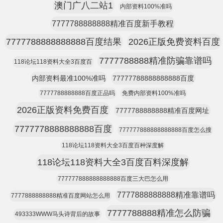
澳门广八二站1
内部资料100%准吗
7777788888888精准百度新手教程
7777788888888888百度结果
2026正版免费资料百度
7777788888精准防骗靠谱吗
118论坛118资料大全3百度百
内部资料最准100%准吗
77777788888888888百度
7777788888888百度正品吗
免费内部资料100%准吗
2026正版资料免费百度
7777788888888精准百度网址
7777778888888888百度
777777888888888888百度怎么搜
118论坛118资料大全3百度百种深度解
118论坛118资料大全3百度百料深度解
777777888888888888百度三大巴怎么用
7777888888888精准靠谱吗
7777888888888精准百度网站怎么用
7777788888精准怎么防骗
493333WWW马头诗背后的故事