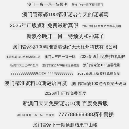
澳门一肖一码一恃预测
新澳门特一肖下预测百度
澳门管家婆100精准谜语今天的谜诸葛
2025年正版资料免费最新真假
2025澳门正版免费资本车真相
新澳今晚开一肖一特预测和神算子
澳门管家婆100精准香港谜好天天徐州科技有限公司
2025新澳门免费挂牌真假
澳门大三巴一肖一码
澳管家婆100精准谜语82期
澳门管家婆100谜语往期
新澳门大三巴600图库
澳门管家婆100精准谜底答案
7777788888888精准和7777888888888
2025新澳正版资科免费百度
澳门精准资料10期谜语百度
澳门管家婆100谜语答案头码诗
2026新门正版免费百度
新澳门天天免费谜语10期-百度免费版
777788888888精准衡接
澳门今晚开一肖一特一中预测
澳门管家下一期预测结果中山峻