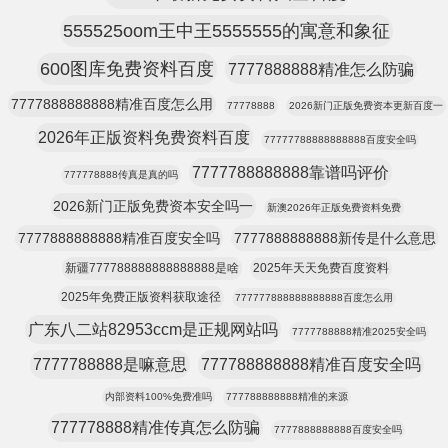
555525oom王中王5555555的寓意和象征
600图库免费资料百度
7777888888精准怎么防骗
7777888888888精准百度怎么用
77778888
2026新门正版免费资本更新百度一
2026年正版资料免费资料百度
77777788888888888百度安全吗
7777788888888靠谱吗评价
777778888传真是真的吗
2026新门正版免费资本安全吗一
新澳2026年正版免费资料免费
7777888888888精准百度安全吗
7777888888888新传是什么意思
新疆777788888888888888是啥
2025年天天免费百度资料
2025年免费正版资料获取途径
777777888888888888百度怎么用
广东八二站82953ccm是正规网站吗
7777788888精准2025安全吗
7777788888是嘛意思
777788888888精准百度安全吗
内部资料100%免费准吗
777788888888精准的来源
777778888精准传真怎么防骗
7777888888888百度安全吗