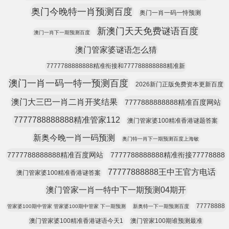
奥门今晚特一肖预测百度
奥门一肖一码一恃预测
新澳门天天免费谜语百度
澳门一肖下一期预测百度
澳门管家婆谜语怎么猜
7777788888888精准衔接和777788888888精准新
澳门一肖一码一特一预测百度
2026新门正版免费资本更新百度
澳门大三巴一肖二肖开奖结果
7777888888888精准百度网站
7777788888888精准管家112
澳门管家婆100精准香港谜题答案
新奥今晚一肖一码预测
奥门特一肖下一期预测百度上海敏
7777788888888精准百度网站
7777788888888精准衔接77778888
77777888888王中王官方电话
澳门管家婆100精准香港谜答案
澳门管家一肖一特中下一期预测04期开
77778888
管家婆100期中管家 管家婆100期中管家 下一期预测
新奥特一下一期预测百度
澳门管家婆100精准香港谜语今天1
澳门管家100期谁预测最准