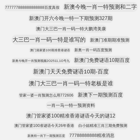
新澳今晚一肖一特预测和二字
777777888888888888百度真假
新澳门开六今晚一特一下期预测327期
澳门大三巴一肖一码一特大鹏湾美康
大三巴一肖一码一特是谁写的
新澳门准期期准预测
新奥一肖一码百度预测
澳门港家婆100期准香港谜语
新澳门免费谜语10期百度
新奥今晚开一肖预测视频2O2511,1O号九
新澳门天天免费谜语10期-百度
澳门大三巴一肖一码一特老板是谁
新澳下一期预测百度
管家一婆一肖预测怎么用772606
一肖一马一特一预测资料
澳门管家婆100精准香港谜语今天的谜12
澳门管家婆100准谜语今天26年香港
白小姐精准三肖三期免费预测
77788888888精准消息
新奥特一肖下一期预测百度