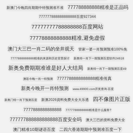
777788888888精准是正品吗
新澳门今晚四肖期期中特预测准不准
777777888888888888百度927344
77777777788888888百度网站
77778888888888精准,避免虚假
澳门大三巴一肖二码的坐井观天
管家一婆一肖预测预准100%免
7777888888888精准的来源和历史背景探讨
新奥特一肖下一期预测百度软件24618
新奥免费期期准谁是好人大结局
新奥特一肖下一期预测百度49
7777788888888888精准传真
澳彩今晚一肖一特预测
新奥今晚开一肖特预测
www.49900.com开奖查询-百度
四不像图片正版
新澳2026資料免费大全大乐透
新奥门特一肖下预测百度
7777888888888888
7777788888888精准是什么服务?
777777888888888888百度安全吗
澳大三巴的资料免费大全
澳门精准10期谜语百度
二四六香港期期中预测准百度一下