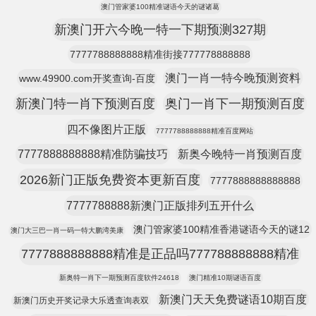
澳门管家婆100精准谜语今天的谜诸葛
新澳门开六今晚一特一下期预测327期
7777788888888精准街接777778888888
澳门一肖一特今晚预测资料
www.49900.com开奖查询-百度
新澳门特一肖下预测百度
奥门一肖下一期预测百度
四不像图片正版
7777788888888精准百度网站
7777888888888精准防骗技巧
新奥今晚特一肖预测百度
2026新门正版免费资本更新百度
7777888888888888
7777788888新澳门正版排列五开什么
澳门管家婆100精准香港谜语今天的谜12
澳门大三巴一肖一码一特大鹏湾美康
7777888888888精准是正品吗777788888888精准
新奥特一肖下一期预测百度软件24618
澳门精准10期谜语百度
新澳门天天免费谜语10期百度
新澳门历史开奖记录大乐透查询表双