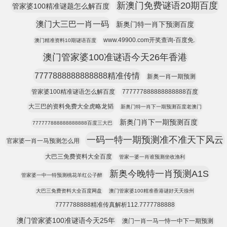
新澳门免费谜语20期百度
管家婆100精准谜题怎么解百度
澳门大三巴一肖一码
新奥门特一肖下预测百度
www.49900.com开奖查询-百度免.
澳门精准资料10期谜语百度
澳门管家婆100准谜语今天26年香港
7777888888888888精准传情
新奥一肖一期预测
管家婆100精准谜语怎么解百度
777777888888888888百度
大三巴的资料免费大全虎略龙韬
新奥门特一肖下一期预测百度老澳门
新奥门肖下一期预测百度
777777888888888888百度三大巴
一码一特一期预测准不准天下风云
官家婆一肖一马预测怎么用
大巴三免费资料大全百度
管家一婆一肖谁预测坐收渔利
新奥今晚特一肖预测A1S
管家婆一中一特预测桃花羊红公子醉
大巴三免费资料大全百度网盘
澳门管家婆100精准香港谜好天天徐州
7777788888精准传真解析112.7777788888
澳门管家婆100准谜语今天25年
澳门一肖一马一恃一中下一期预测