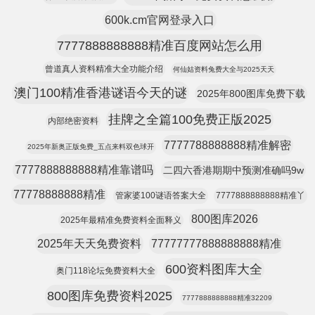
600k.cm官网登录入口
7777888888888精准百度网站怎么用
曾道真人资料精准大全功能介绍
何仙姑资料兔费大全与2025天天
澳门100精准香港谜语今天的谜
2025年800图库免费下载
挂牌之全篇100免费正版2025
内部绝密资料
7777788888888精准解密
2025年新奥正版免费_五点来料双色球开
7777888888888精准靠谱吗
二四六香港期期中预测准确吗9w
77778888888精准
管家婆100谜语答案大全
7777888888888精准丫
800图库2026
2025年最精准免费资料全面释义
2025年天天免费资料
77777777888888888精准
600资料图库大全
奥门118论坛免费资料大全
800图库免费资料2025
7777888888888精准32209