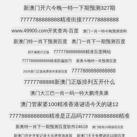
新澳门开六今晚一特一下期预测327期
7777788888888精准街接777778888888
www.49900.com开奖查询-百度
澳门一肖一特今晚预测资料
新澳门特一肖下预测百度
奥门一肖下一期预测百度
7777788888888精准百度网站
四不像图片正版
7777888888888精准防骗技巧
新奥今晚特一肖预测百度
7777888888888888
2026新门正版免费资本更新百度
7777788888新澳门正版排列五开什么
澳门大三巴一肖一码一特大鹏湾美康
澳门管家婆100精准香港谜语今天的谜12
7777888888888精准是正品吗777788888888精准
新奥特一肖下一期预测百度软件24618
澳门精准10期谜语百度
新澳门历史开奖记录大乐透查询表双
新澳门天天免费谜语10期百度