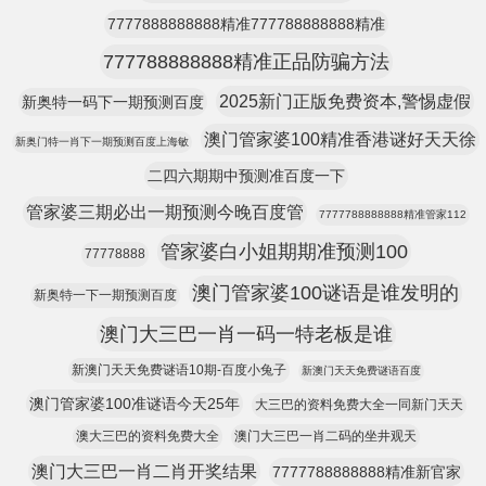
7777888888888精准777788888888精准
777788888888精准正品防骗方法
2025新门正版免费资本,警惕虚假
新奥特一码下一期预测百度
澳门管家婆100精准香港谜好天天徐
新奥门特一肖下一期预测百度上海敏
二四六期期中预测准百度一下
管家婆三期必出一期预测今晚百度管
7777788888888精准管家112
管家婆白小姐期期准预测100
77778888
澳门管家婆100谜语是谁发明的
新奥特一下一期预测百度
澳门大三巴一肖一码一特老板是谁
新澳门天天免费谜语10期-百度小兔子
新澳门天天免费谜语百度
澳门管家婆100准谜语今天25年
大三巴的资料免费大全一同新门天天
澳大三巴的资料免费大全
澳门大三巴一肖二码的坐井观天
澳门大三巴一肖二肖开奖结果
7777788888888精准新官家