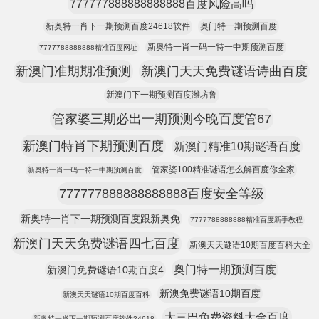
777777888888888888百度风险高吗
新奥特一肖下一期预测百度24618软件
奥门特一期预测百度
新奥特一肖一码一特一中期预测百度
7777788888888精准百度网址
新澳门准期期准预测
新澳门天天免费谜语诗曲百度
新澳门下一期预测百度潍坊鲁
管家婆三期必出一期预测今晚百度管67
新澳门特肖下期预测百度
新澳门精准10期谜语百度
管家婆100精准谜语怎么解百度你全家
新奥特一肖一码一特一中期预测百度
777777888888888888百度安全等级
新奥特一肖下一期预测百度跟新奥免
7777788888888精准百度新手教程
新澳门天天免费谜语四七百度
新澳天天谜语10期百度百科大全
奥门特一期预测百度
新澳门免费谜语10期百度4
新澳免费谜语10期百度
新澳天天谜语10期百度百科
大三巴免费资料大全百度
新奥特一肖下一期预测百度软件24618