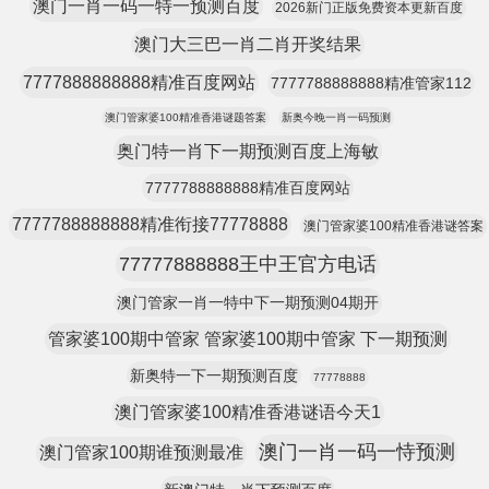
澳门一肖一码一特一预测百度
2026新门正版免费资本更新百度
澳门大三巴一肖二肖开奖结果
7777888888888精准百度网站
7777788888888精准管家112
澳门管家婆100精准香港谜题答案
新奥今晚一肖一码预测
奥门特一肖下一期预测百度上海敏
7777788888888精准百度网站
7777788888888精准衔接77778888
澳门管家婆100精准香港谜答案
77777888888王中王官方电话
澳门管家一肖一特中下一期预测04期开
管家婆100期中管家 管家婆100期中管家 下一期预测
新奥特一下一期预测百度
77778888
澳门管家婆100精准香港谜语今天1
澳门一肖一码一恃预测
澳门管家100期谁预测最准