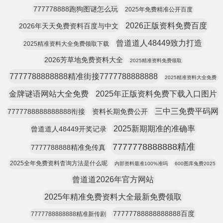
777778888跑狗图谜怎么玩
2025年免费精准公开百度
2026正版资料免费百度
2026年天天免费资料百度与中文
曾道道人48449致力打造
2025精准资料大全免费领取下载
2026芳草地免费资料大全
2025精准资料免费领取
7777788888888精准街接7777788888888
2025精准资料大全免费
金牌谜语网站大全免费
2025年正版资料免费下载入口图片
三中三免费平码网
7777788888888888衔接
资料长期免费公开
2025新期期准的准确率
曾道道人48449开奖记录
7777778888888精准
7777788888精准免传真
2025全年免费资料杳询方法是什么呢
内部资料最准100%准吗
600图库兔费2025
曾道道2026年官方网站
2025年精准免费资料大全最新免费领取
77777788888888888百度
7777788888888精准新传剧