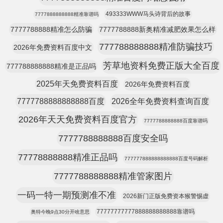
493333WWW马头诗背后的故事
7777888888888精准靠谱吗
7777788888精准怎么防骗
7777788888新奥精准减肥效果怎么样
777788888888精准防骗技巧
2026年免费资料百度中文
芳草地资料免费正版大全百度
777788888888精准是正品吗
2025年天免费资料百度
2026年免费资料百度
7777788888888888百度
2026全年免费资料查询百度
2026年天天免费资料百度官方
7777788888888百度靠谱吗
7777788888888百度安全吗
77778888888精准正品吗
777777888888888888百度号码解析
7777788888888精准管家图片
一码一特一期预测准不准
2026新门正版免费资本猴警惕虚
77777777777888888888888靠谱吗
奥特今晚9点30分开啥意思