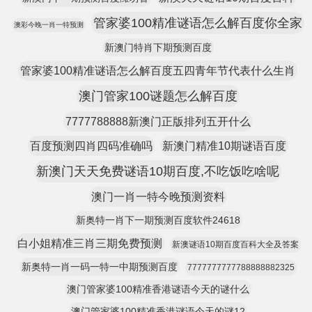
管家婆100精准谜语怎么解百度你全家
澳彩今晚一肖一特预测
新澳门特肖下期预测百度
管家婆100精准谜语怎么解百度五四青年节代表什么生肖
澳门管家100谜题怎么解百度
7777788888新澳门正版排列五开什么
百度预测四肖四码准确吗
新澳门精准10期谜语百度
新澳门天天免费谜语10期百度,不吃饭吃啥呢
澳门一肖一特今晚预测资料
新奥特一肖下一期预测百度软件24618
白小姐精准三肖三期免费预测
新澳谜语10期百度百科大全及答案
新奥特一肖一码一特一中期预测百度
7777777777788888882325
澳门管家婆100精准香港谜语今天的谜什么
澳门管家婆100精准香港谜语今天的谜12