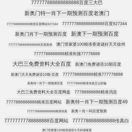
777777888888888888百度三大巴
新奥门特一肖下一期预测百度老澳门
777777888888888888百度927344
7777888888888精准百度网站927344
新澳下一期预测百度
新奥门肖下一期预测百度
澳门管家婆100精准香港谜好天天徐州
777777888888888888百度真假
7777788888888精准衔接77778888
大巴三免费资料大全百度
新澳门免费谜语10期百度
7777788888888精准777778888
新澳门天天免费谜语10期-百度
新奥特一肖下一期预测百度
777778888精准传真怎么防骗
大巴三免费资料大全百度网盘
77788888888精准消息
新奥特一肖下一期预测百度49
7777888888888精准百度网站
新奥一肖一码百度预测
7777788888888888精准传真
77777777788888888百度网站
7777788888888888传真白
澳门管家婆100精准谜语今天的谜诸葛