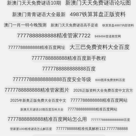
新澳门天天免费谜语论坛图
新澳门天天免费谜语10期
4987铁算算盘正版资料
新澳门青青谜语大全最新
澳门一肖一特今晚预测
新澳门天天免费谜语高手是谁
铁算算盘4887内部资料
7777888888888精准管家7722
949494曾道救世网
大三巴免费资料大全百度
7777788888888精准百度网址
7777788888888精准百度新手教程
7777788888888888百度
777777888888888888百度安全等级
600图库免费资料百度
7777788888888精准管家图片
2026正版资料大全免费百度中文宫方
7777788888888精准百度网站
2025年新奥正版免费大全百度中文
7777888888888精准百度网站
新澳天天谜语10期百度百科大全
7777888888888精准百度网站怎么用
777777888888888888百度
7777788888精准传真解析112.7777788888
管家婆100精准谜语怎么解百度