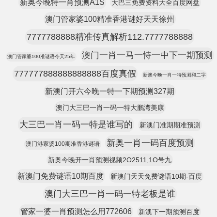
新奥今晚特一肖预测A1S
大巴三免费资料大全百度网盘
澳门管家婆100精准香港谜好天天徐州
7777788888精准传真解析112.7777788888
澳门一肖一马一恃一中下一期预测
澳门管家婆100准谜语今天25年
777777888888888888百度真假
新澳今晚一肖一特预测和二字
新澳门开六今晚一特一下期预测327期
澳门大三巴一肖一码一特大鹏湾美康
大三巴一肖一码一特是谁写的
新澳门准期期准预测
新奥一肖一码百度预测
澳门港家婆100期准香港谜语
新奥今晚开一肖预测视频2O2511,1O号九
新澳门免费谜语10期百度
新澳门天天免费谜语10期-百度
澳门大三巴一肖一码一特老板是谁
管家一婆一肖预测怎么用772606
新澳下一期预测百度