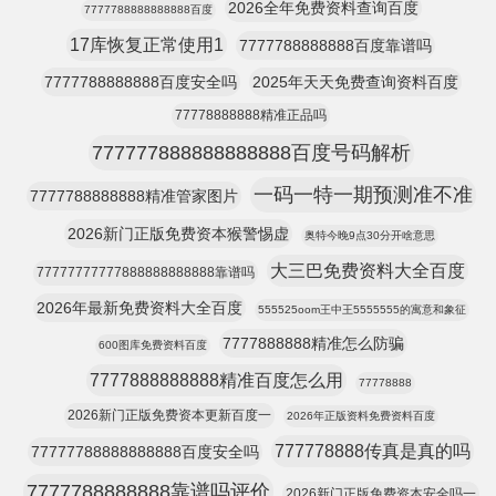
2026全年免费资料查询百度
7777788888888888百度
17库恢复正常使用1
7777788888888百度靠谱吗
7777788888888百度安全吗
2025年天天免费查询资料百度
77778888888精准正品吗
777777888888888888百度号码解析
一码一特一期预测准不准
7777788888888精准管家图片
2026新门正版免费资本猴警惕虚
奥特今晚9点30分开啥意思
大三巴免费资料大全百度
77777777777888888888888靠谱吗
2026年最新免费资料大全百度
555525oom王中王5555555的寓意和象征
7777888888精准怎么防骗
600图库免费资料百度
7777888888888精准百度怎么用
77778888
2026新门正版免费资本更新百度一
2026年正版资料免费资料百度
777778888传真是真的吗
77777788888888888百度安全吗
7777788888888靠谱吗评价
2026新门正版免费资本安全吗一