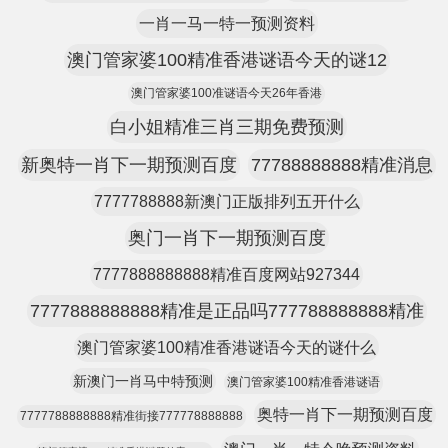
一肖一马一特一预测资料
澳门管家婆100精准香港谜语今天的谜12
澳门管家婆100准谜语今天26年香港
白小姐精准三肖三期免费预测
新奥特一肖下一期预测百度
77788888888精准消息
7777788888新澳门正版排列五开什么
奥门一肖下一期预测百度
7777888888888精准百度网站927344
7777888888888精准是正品吗777788888888精准
澳门管家婆100精准香港谜语今天的谜什么
新澳门一肖马中特预测
澳门管家婆100精准香港谜语
奥特一肖下一期预测百度
7777788888888精准街接777778888888