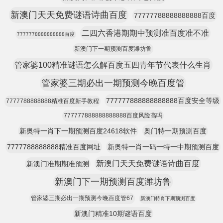
新澳门天天免费谜语诗曲百度
77777788888888888百度
二四六香港期期中预测准百度准不准
7777778888888888百度
新澳门下一期预测百度潍坊鲁
管家婆100精准谜语怎么解百度五四青年节代表什么生肖
管家婆三期必出一期预测今晚百度管
777777888888888888百度安全等级
7777788888888精准百度新手教程
777777888888888888百度风险高吗
新奥特一肖下一期预测百度24618软件
奥门特一期预测百度
7777788888888精准百度网址
新奥特一肖一码一特一中期预测百度
新澳门天天免费谜语诗曲百度
新澳门准期期准预测
新澳门下一期预测百度潍坊鲁
管家婆三期必出一期预测今晚百度管67
新澳门特肖下期预测百度
新澳门精准10期谜语百度