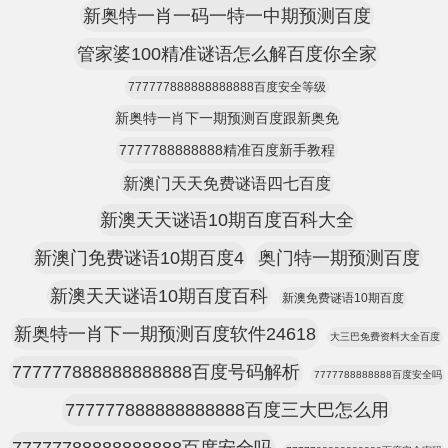
新奥特一肖一码一特一中期预测百度
管家婆100精准谜语怎么解百度你全家
777777888888888888百度安全等级
新奥特一肖下一期预测百度跟新奥免
7777788888888精准百度新手教程
新澳门天天免费谜语四七百度
新澳天天谜语10期百度百科大全
新澳门免费谜语10期百度4
奥门特一期预测百度
新澳天天谜语10期百度百科
新澳免费谜语10期百度
新奥特一肖下一期预测百度软件24618
大三巴免费资料大全百度
777777888888888888百度号码解析
7777788888888百度安全吗
777777888888888888百度三大巴怎么用