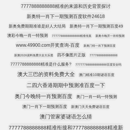
7777888888888精准的来源和历史背景探讨
新奥特一肖下一期预测百度软件24618
新奥免费期期准谁是好人大结局
新奥特一肖下一期预测百度49
澳彩今晚一肖一特预测
7777788888888888精准传真
新奥今晚开一肖特预测
www.49900.com开奖查询-百度
新奥门特一肖下预测百度
四不像图片正版
新澳2026資料免费大全大乐透
7777888888888888
7777788888888精准是什么服务?
777777888888888888百度安全吗
澳大三巴的资料免费大全
澳门精准10期谜语百度
二四六香港期期中预测准百度一下
奥门今晚特一肖预测百度
奥门一肖一码一恃预测
澳门一肖下一期预测百度
新澳门天天免费谜语百度
澳门管家婆谜语怎么猜
7777788888888精准衔接和777788888888精准新