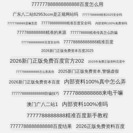
777777888888888888百度怎么用
广东八二站82953ccm是正规网站吗
7777788888精准2025安全吗
777788888888精准百度安全吗
7777788888是嘛意思
内部资料100%免费准吗
777788888888精准的来源
777778888精准传真怎么防骗
77778888888888精准百度
7777888888888百度安全吗
2026新门正版免费资本百度2025
2026新门正版免费百度官方202
2025年免费正版资料百度中
2025新门正版免费资本,警惕虚假
7777888888888怎么查真伪
内部资料100%真中怎么弄
2026新门正版免费资本百度
7777888888888来电干嘛
7777788888888888防骗技巧
内部资料100%准吗
澳门广八二站1
7777788888888精准百度新手教程
7777788888888888百度结果
2026正版免费资料百度