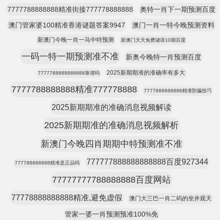
7777788888888精准街接777778888888
奥特一肖下一期预测百度
澳门管家婆100精准香港谜题答案9947
澳门一肖一特今晚预测资料
新澳门今晚一肖一马中特预测
新澳门天天免费谜语10期百度
一码一特一期预测准不准
新奥今晚特一肖预测百度
2025新期期准的准确率有多大
7777788888888888靠谱吗
7777788888888精准777778888
7777888888888精准防骗技巧
2025新期期准的准确消息视频解读
2025新期期准的准确消息视频解析
新澳门今晚四肖期期中特预测准不准
777777888888888888百度927344
777788888888精准是正品吗
77777777788888888百度网站
77778888888888精准,避免虚假
澳门大三巴一肖二码的坐井观天
管家一婆一肖预测预准100%免