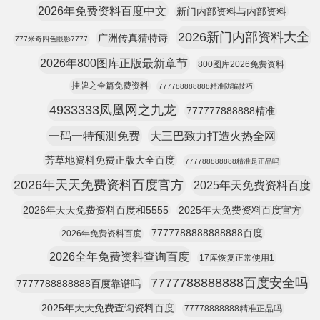
2026年免费资料百度中文
新门内部资料与内部资料
2026新门内部资料大全
广洲传真猜特诗
777米奇四色眼影7777
2026年800图库正版最新章节
800图库2026免费资料
挂牌之全篇免费资料
777788888888精准防骗技巧
4933333凤凰网之九龙
777777888888精准
一码一特预测免费
大三巴致力打造火热全网
芳草地资料免费正版大全百度
777788888888精准是正品吗
2026年天天免费资料百度官方
2025年天免费资料百度
2026年天天免费资料百度和5555
2025年天免费资料百度官方
7777788888888888百度
2026年免费资料百度
2026全年免费资料查询百度
17库恢复正常使用1
7777788888888百度安全吗
7777788888888百度靠谱吗
2025年天天免费查询资料百度
77778888888精准正品吗