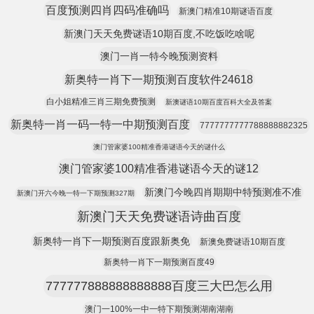
百度预测四肖四码准确吗
新澳门精准10期谜语百度
新澳门天天免费谜语10期百度,不吃饭吃啥呢
澳门一肖一特今晚预测资料
新奥特一肖下一期预测百度软件24618
白小姐精准三肖三期免费预测
新澳谜语10期百度百科大全及答案
新奥特一肖一码一特一中期预测百度
7777777777788888882325
澳门管家婆100精准香港谜语今天的谜什么
澳门管家婆100精准香港谜语今天的谜12
新澳门今晚四肖期期中特预测准不准
新澳门开六今晚一特一下期预测327期
新澳门天天免费谜语诗曲百度
新奥特一肖下一期预测百度跟新奥免
新澳免费谜语10期百度
新奥特一肖下一期预测百度49
777777888888888888百度三大巴怎么用
澳门一100%一中一特下期预测湖南湖南