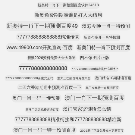
新奥特一肖下一期预测百度软件24618
新奥免费期期准谁是好人大结局
新奥特一肖下一期预测百度49
澳彩今晚一肖一特预测
7777788888888888精准传真
新奥今晚开一肖特预测
www.49900.com开奖查询-百度
新奥门特一肖下预测百度
四不像图片正版
新澳2026資料免费大全大乐透
7777888888888888
7777788888888精准是什么服务?
澳门精准10期谜语百度
777777888888888888百度安全吗
澳大三巴的资料免费大全
二四六香港期期中预测准百度一下
奥门今晚特一肖预测百度
澳门一肖下一期预测百度
奥门一肖一码一恃预测
澳门管家婆谜语怎么猜
新澳门天天免费谜语百度
7777788888888精准衔接和777788888888精准新
澳门一肖一码一特一预测百度
2026新门正版免费资本更新百度