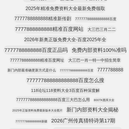
2025年精准免费资料大全最新免费领取
7777788888888精准新传剧
77777788888888888百度
7777888888888精准百度网站
大三巴三肖二二
2026年新奥正版免费大全-百度2025年全
7777788888888百度正品吗
免费内部资料100%准吗
7777788888888精准百度网址
大三巴一肖一特一中招生简章
7777788888
新门内部最准确更新方式是什么
7777778888888888百度
777777888888888888百度怎么搜
118论坛118资料大全3百度百种深度解
777777888888888888百度三大巴怎么用
800TK图库大全
新门内部资料大全揭秘
2025年正版资料免费最新版本大全图片
2026广州传真猜特诗第17期
777777888888888新疆