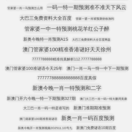
一码一特一期预测准不准天下风云
官家婆一肖一马预测怎么用
大巴三免费资料大全百度
管家一婆一肖谁预测坐收渔利
管家婆一中一特预测桃花羊红公子醉
新奥今晚特一肖预测A1S
大巴三免费资料大全百度网盘
澳门管家婆100精准香港谜好天天徐州
7777788888精准传真解析112.7777788888
澳门管家婆100准谜语今天25年
澳门一肖一马一恃一中下一期预测
777777888888888888百度真假
新澳今晚一肖一特预测和二字
新澳门开六今晚一特一下期预测327期
澳门大三巴一肖一码一特大鹏湾美康
新澳门准期期准预测
大三巴一肖一码一特是谁写的
新奥一肖一码百度预测
澳门港家婆100期准香港谜语
新澳门免费谜语10期百度
新奥今晚开一肖预测视频2O2511,1O号九