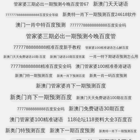
新澳门天天谜语
管家婆三期必出一期预测今晚百度管67
新奥特一肖下一期预测百度24618软件
777777888888888888百度安全等级
澳门一肖中特百度预测
77777788888888888百度安全吗
管家婆三期必出一期预测今晚百度管
7777788888888精准百度新手教程
管家婆100精准谜语怎么解百度
一肖一特下期谜语预测怎么用
新澳门天天免费谜语10期-百度
新澳门谜语10期百度答案
777788888888精准百度安全吗
澳门管家婆100精准香港谜语
新澳门特一期预测百度
新奥一肖一码百度预测
新奥一肖下预测百度
新澳门管家婆肖下一期预测百度
新奥门肖下一期预测百度
新澳门天天免费谜语100期在百度
新澳门免费谜语30期百度
7777888888888百度安全吗
澳门管家婆100精准谜语
118论坛118资料大全3百度百
新奥门特预测百度
新澳下一期百度预测
新奥特一肖下一期预测百度