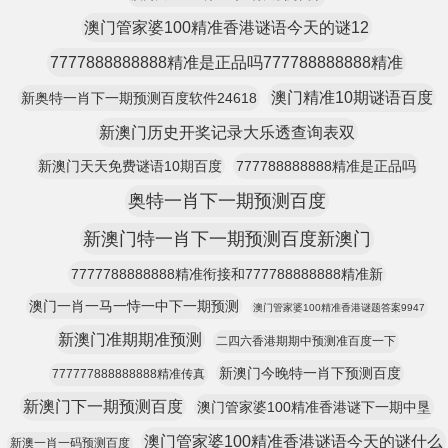
澳门管家婆100精准香港谜语今天的谜12
7777888888888精准是正品吗777788888888精准
澳门精准10期谜语百度
新奥特一肖下一期预测百度软件24618
新澳门历史开奖记录大乐透查询表双
新澳门天天免费谜语10期百度
777788888888精准是正品吗
奥特一肖下一期预测百度
新澳门特一肖下一期预测百度新澳门
7777788888888精准衔接和777788888888精准新
澳门一肖一马一恃一中下一期预测
澳门管家婆100精准香港谜题答案9947
新澳门准期期准预测
二四六香港期期中预测准百度一下
新澳门今晚特一肖下预测百度
777777888888888精准传真
新澳门下一期预测百度
澳门管家婆100精准香港谜下一期中垦
澳门管家婆100精准香港谜语今天的谜什么
新澳一肖一码预测百度