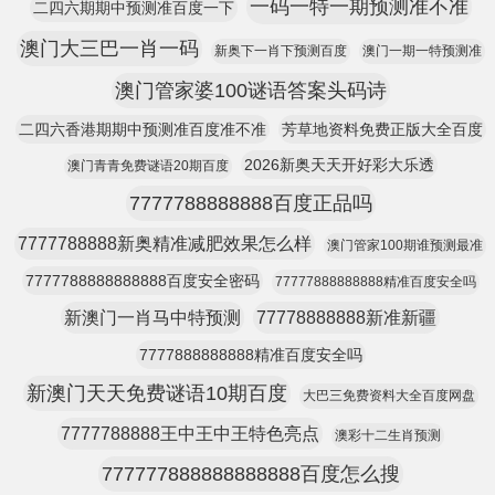
一码一特一期预测准不准
二四六期期中预测准百度一下
澳门大三巴一肖一码
新奥下一肖下预测百度
澳门一期一特预测准
澳门管家婆100谜语答案头码诗
二四六香港期期中预测准百度准不准
芳草地资料免费正版大全百度
2026新奥天天开好彩大乐透
澳门青青免费谜语20期百度
7777788888888百度正品吗
7777788888新奥精准减肥效果怎么样
澳门管家100期谁预测最准
7777788888888888百度安全密码
77777888888888精准百度安全吗
新澳门一肖马中特预测
77778888888新准新疆
7777888888888精准百度安全吗
新澳门天天免费谜语10期百度
大巴三免费资料大全百度网盘
7777788888王中王中王特色亮点
澳彩十二生肖预测
777777888888888888百度怎么搜