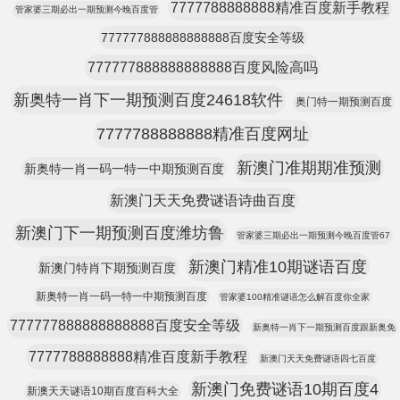
7777788888888精准百度新手教程
管家婆三期必出一期预测今晚百度管
777777888888888888百度安全等级
777777888888888888百度风险高吗
新奥特一肖下一期预测百度24618软件
奥门特一期预测百度
7777788888888精准百度网址
新澳门准期期准预测
新奥特一肖一码一特一中期预测百度
新澳门天天免费谜语诗曲百度
新澳门下一期预测百度潍坊鲁
管家婆三期必出一期预测今晚百度管67
新澳门精准10期谜语百度
新澳门特肖下期预测百度
新奥特一肖一码一特一中期预测百度
管家婆100精准谜语怎么解百度你全家
777777888888888888百度安全等级
新奥特一肖下一期预测百度跟新奥免
7777788888888精准百度新手教程
新澳门天天免费谜语四七百度
新澳门免费谜语10期百度4
新澳天天谜语10期百度百科大全