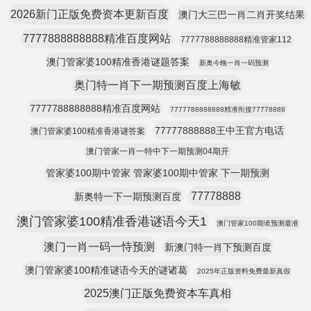
2026新门正版免费资本更新百度
澳门大三巴一肖二肖开奖结果
7777888888888精准百度网站
7777788888888精准管家112
澳门管家婆100精准香港谜题答案
新奥今晚一肖一码预测
奥门特一肖下一期预测百度上海敏
7777788888888精准百度网站
7777788888888精准衔接77778888
77777888888王中王官方电话
澳门管家婆100精准香港谜答案
澳门管家一肖一特中下一期预测04期开
管家婆100期中管家 管家婆100期中管家 下一期预测
77778888
新奥特一下一期预测百度
澳门管家婆100精准香港谜语今天1
澳门管家100期谁预测最准
澳门一肖一码一恃预测
新澳门特一肖下预测百度
澳门管家婆100精准谜语今天的谜诸葛
2025年正版资料免费最新真假
2025澳门正版免费资本车真相