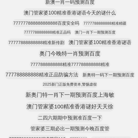
新澳一肖一码预测百度
澳门管家婆100精准香港谜语今天的谜什么
777777888888888888百度安全吗
7777788888888精准精疆
7777788888888精准正品吗
澳门一肖下一期预测百度
澳门管家婆100精准香港谜语
77777888888888精准新传剧
奥门今晚特一肖预测百度
7777888888888精准777788888888精准
777788888888精准正品防骗方法
新奥特一码下一期预测百度
2025新门正版免费资本,警惕虚假
新奥门特一肖下一期预测百度上海敏
澳门管家婆100精准香港谜好天天徐
二四六期期中预测准百度一下
管家婆三期必出一期预测今晚百度管