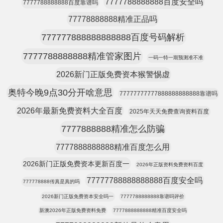
7777788888888百度安全吗
7777788888888百度靠谱吗
77778888888精准正品吗
777777888888888888百度号码解析
7777788888888精准管家图片
一码一特一期预测准不准
2026新门正版免费资本猴警惕虚
奥特今晚9点30分开啥意思
77777777777888888888888靠谱吗
2026年最新免费资料大全百度
2025年天天免费查询资料百度
7777888888精准怎么防骗
7777888888888精准百度怎么用
2026新门正版免费资本更新百度一
2026年正版资料免费资料百度
77777788888888888百度安全吗
777778888传真是真的吗
2026新门正版免费资本安全吗一
7777788888888靠谱吗评价
新澳2026年正版免费资料免费
7777888888888精准百度安全吗