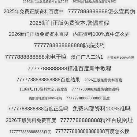
2026新门正版免费资本百度2025
2026新门正版免费百度官方202
7777888888888怎么查真伪
2025年免费正版资料百度中
2025新门正版免费资本,警惕虚假
2026新门正版免费资本百度
内部资料100%真中怎么弄
7777788888888888防骗技巧
7777888888888来电干嘛
澳门广八二站1
内部资料100%准吗
7777788888888精准百度新手教程
7777788888888888百度结果
2026正版免费资料百度
118论坛118资料大全3百度百
7777788888精准防骗靠谱吗
77777788888888888百度
内部资料最准100%准吗
免费内部资料100%准吗
7777788888888百度正品吗
7777788888888精准百度网址
2026正版资料免费百度
777777888888888888百度怎么搜
7777778888888888百度