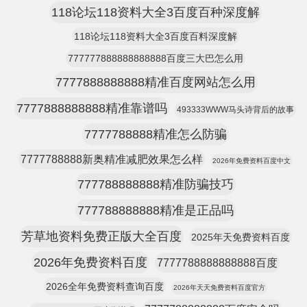
118论坛118资料大全3百度百种深度解
118论坛118资料大全3百度百料深度解
777777888888888888百度三大巴怎么用
7777888888888精准百度网站怎么用
7777888888888精准靠谱吗
493333WWW马头诗背后的故事
7777788888精准怎么防骗
7777788888新奥精准减肥效果怎么样
2026年免费资料百度中文
777788888888精准防骗技巧
777788888888精准是正品吗
芳草地资料免费正版大全百度
2025年天免费资料百度
2026年免费资料百度
7777788888888888百度
2026全年免费资料查询百度
2026年天天免费资料百度官方