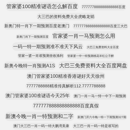
管家婆100精准谜语怎么解百度
777777888888888888百度
大三巴的资料免费大全虎略龙韬
新奥门特一肖下一期预测百度老澳门
777777888888888888百度三大巴
官家婆一肖一马预测怎么用
新奥门肖下一期预测百度
一码一特一期预测准不准天下风云
大巴三免费资料大全百度
管家一婆一肖谁预测坐收渔利
管家婆一中一特预测桃花羊红公子醉
大巴三免费资料大全百度网盘
新奥今晚特一肖预测A1S
澳门管家婆100精准香港谜好天天徐州
7777788888精准传真解析112.7777788888
澳门管家婆100准谜语今天25年
澳门一肖一马一恃一中下一期预测
777777888888888888百度真假
新澳今晚一肖一特预测和二字
新澳门开六今晚一特一下期预测327期
澳门大三巴一肖一码一特大鹏湾美康
大三巴一肖一码一特是谁写的