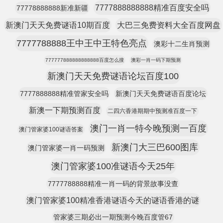
7777888888888精准百度安全吗
77778888888新准新疆
新澳门天天免费谜语10期百度
大巴三免费资料大全百度网盘
7777788888王中王中王特色亮点
澳彩十二生肖预测
777777888888888888百度怎么搜
澳彩一肖一码下期预测
新澳门天天免费谜语论坛百度100
7777888888精准管家安全吗
新澳门天天免费谜语百度论坛
新澳一下期预测百度
二四六香港期期中预测准百度一下
澳门一肖一特今晚预测一百度
澳门管家婆100谜语答案
新澳门大三巴600图库
澳门管家婆一肖一码预测
澳门管家婆100准谜语今天25年
7777788888精准一肖一码的背景故事没查
澳门管家婆100精准香港谜语今天的谜语香港的谜
管家婆三期必出一期预测今晚百度管67