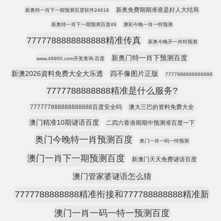
新奥免费期期准谁是好人大结局
新奥特一肖下一期预测百度软件24618
新奥特一肖下一期预测百度49
澳彩今晚一肖一特预测
7777788888888888精准传真
新奥今晚开一肖特预测
新奥门特一肖下预测百度
www.49900.com开奖查询-百度
新澳2026資料免费大全大乐透
四不像图片正版
7777888888888888
7777788888888精准是什么服务?
777777888888888888百度安全吗
澳大三巴的资料免费大全
澳门精准10期谜语百度
二四六香港期期中预测准百度一下
奥门今晚特一肖预测百度
奥门一肖一码一恃预测
澳门一肖下一期预测百度
新澳门天天免费谜语百度
澳门管家婆谜语怎么猜
7777788888888精准衔接和777788888888精准新
澳门一肖一码一特一预测百度