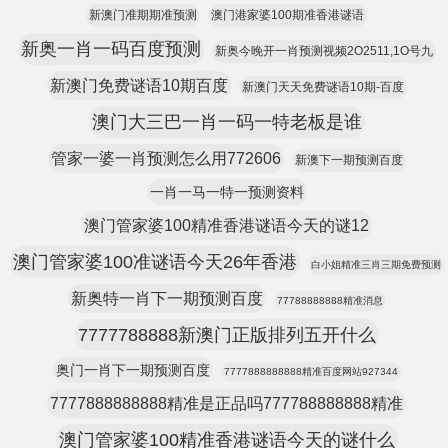
新澳门准期期准预测
澳门港家婆100期准香港谜语
新奥一肖一码百度预测
新奥今晚开一肖预测视频2O2511,1O号九
新澳门免费谜语10期百度
新澳门天天免费谜语10期-百度
澳门大三巴一肖一码一特老板是谁
管家一婆一肖预测怎么用772606
新澳下一期预测百度
一肖一马一特一预测资料
澳门管家婆100精准香港谜语今天的谜12
澳门管家婆100准谜语今天26年香港
白小姐精准三肖三期免费预测
新奥特一肖下一期预测百度
77788888888精准消息
7777788888新澳门正版排列五开什么
奥门一肖下一期预测百度
7777888888888精准百度网站927344
7777888888888精准是正品吗777788888888精准
澳门管家婆100精准香港谜语今天的谜什么