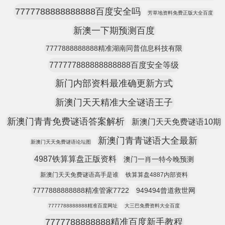
7777788888888888百度安全吗
芳草地资料免费正版大全百度
新澳一下期预测百度
7777888888888精准湖南同普信息科技有限
777777888888888888百度安全等级
新门内部资料最准确更新方式
新澳门天天精准大全谜语王子
新澳门青青免费谜语答案解析
新澳门天天免费谜语10期
新澳门青青谜语大全最新
新澳门天天免费谜语论坛图
4987铁算算盘正版资料
澳门一肖一特今晚预测
新澳门天天免费谜语高手是谁
铁算算盘4887内部资料
7777888888888精准管家7722
949494曾道救世网
7777788888888精准百度网址
大三巴免费资料大全百度
7777788888888精准百度新手教程