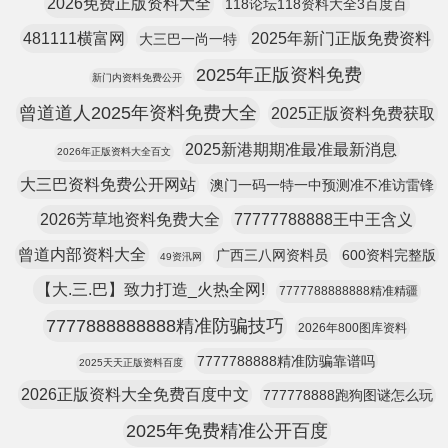
2026免费正版资料大全
118论坛118资料大全3百度百
481111横富网
2025年新门正版免费资料
大三巴一尚一特
2025年正版资料免费
新门内资料免费公开
曾道道人2025年资料免费大全
2025正版资料免费获取
2025新港期期准最准最新消息
2026年正版资料大全百文
大三巴资料免费公开网站
澳门一码一特一中预测准不准访雷锋
2026芳草地资料免费大全
77777788888王中王含义
曾道内部资料大全
广西三八网资料员
600资料完整版
49资汛网
【大.三.巴】致力打造_火热全网!
7777788888888精准精疆
7777888888888精准防骗技巧
2026年800图库资料
7777788888精准防骗靠谱吗
2025天天正版资料百度
2026正版资料大全免费百度中文
777778888跑狗图谜怎么玩
2025年免费精准公开百度