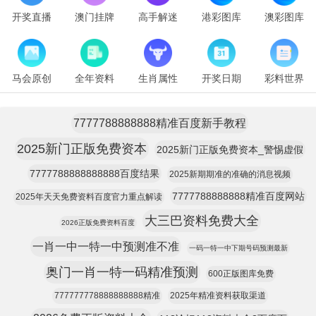
开奖直播
澳门挂牌
高手解迷
港彩图库
澳彩图库
马会原创
全年资料
生肖属性
开奖日期
彩料世界
7777788888888精准百度新手教程
2025新门正版免费资本
2025新门正版免费资本_警惕虚假
7777788888888888百度结果
2025新期期准的准确的消息视频
7777788888888精准百度网站
2025年天天免费资料百度官力重点解读
大三巴资料免费大全
2026正版免费资料百度
一肖一中一特一中预测准不准
一码一特一中下期号码预测最新
奥门一肖一特一码精准预测
600正版图库免费
777777778888888888精准
2025年精准资料获取渠道