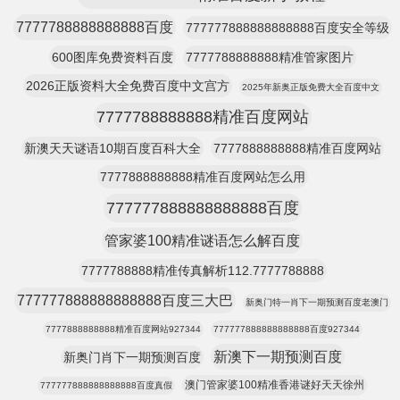
7777788888888888百度
777777888888888888百度安全等级
600图库免费资料百度
7777788888888精准管家图片
2026正版资料大全免费百度中文宫方
2025年新奥正版免费大全百度中文
7777788888888精准百度网站
新澳天天谜语10期百度百科大全
7777888888888精准百度网站
7777888888888精准百度网站怎么用
777777888888888888百度
管家婆100精准谜语怎么解百度
7777788888精准传真解析112.7777788888
777777888888888888百度三大巴
新奥门特一肖下一期预测百度老澳门
7777888888888精准百度网站927344
777777888888888888百度927344
新澳下一期预测百度
新奥门肖下一期预测百度
澳门管家婆100精准香港谜好天天徐州
777777888888888888百度真假