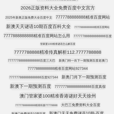
2026正版资料大全免费百度中文宫方
7777788888888精准百度网站
2025年新奥正版免费大全百度中文
新澳天天谜语10期百度百科大全
7777888888888精准百度网站
7777888888888精准百度网站怎么用
777777888888888888百度
管家婆100精准谜语怎么解百度
7777788888精准传真解析112.7777788888
777777888888888888百度三大巴
新奥门特一肖下一期预测百度老澳门
7777888888888精准百度网站927344
新奥门肖下一期预测百度
777777888888888888百度927344
新澳下一期预测百度
777777888888888888百度真假
澳门管家婆100精准香港谜好天天徐州
大巴三免费资料大全百度
7777788888888精准衔接77778888
新澳门天天免费谜语10期-百度
新澳门免费谜语10期百度