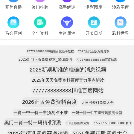
开奖直播
澳门挂牌
高手解迷
港彩图库
澳彩图库
马会原创
全年资料
生肖属性
开奖日期
彩料世界
7777788888888精准百度新手教程
2025新门正版免费资本
2025新门正版免费资本_警惕虚假
7777788888888888百度结果
2025新期期准的准确的消息视频
2025年天天免费资料百度官力重点解读
7777788888888精准百度网站
2026正版免费资料百度
大三巴资料免费大全
一肖一中一特一中预测准不准
一码一特一中下期号码预测最新
奥门一肖一特一码精准预测
600正版图库免费
777777778888888888精准
2025年精准资料获取渠道
2026免费正版资料大全