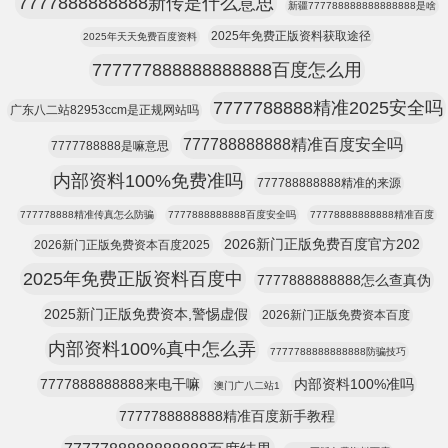
7777888888888新传是什么意思
新疆777788888888888888是啥
2025年免费正版资料获取途径
2025年天天免费百度资料
777777888888888888百度怎么用
7777788888精准2025安全吗
广东八二站82953ccm是正规网站吗
777788888888精准百度安全吗
7777788888是嘛意思
内部资料100%免费准吗
777788888888精准的来源
777778888精准传真怎么防骗
7777888888888百度安全吗
77778888888888精准百度
2026新门正版免费百度官方202
2026新门正版免费资本百度2025
2025年免费正版资料百度中
7777888888888怎么查真伪
2025新门正版免费资本,警惕虚假
2026新门正版免费资本百度
内部资料100%真中怎么弄
7777788888888888防骗技巧
7777888888888来电干嘛
内部资料100%准吗
澳门广八二站1
7777788888888精准百度新手教程