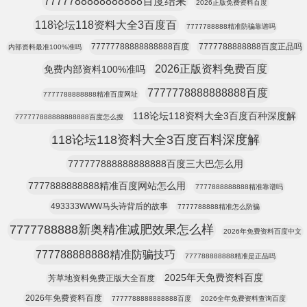
7777788888888888百度结果
2026正版免费资料百度
118论坛118资料大全3百度百
7777788888精准防骗靠谱吗
77777788888888888百度
7777788888888百度正品吗
内部资料最准100%准吗
2026正版资料免费百度
免费内部资料100%准吗
7777778888888888百度
7777788888888精准百度网址
118论坛118资料大全3百度百种深度解
777777888888888888百度怎么搜
118论坛118资料大全3百度百料深度解
777777888888888888百度三大巴怎么用
7777888888888精准百度网站怎么用
7777888888888精准靠谱吗
493333WWW马头诗背后的故事
7777788888精准怎么防骗
7777788888新奥精准减肥效果怎么样
2026年免费资料百度中文
777788888888精准防骗技巧
777788888888精准是正品吗
2025年天免费资料百度
芳草地资料免费正版大全百度
2026年免费资料百度
7777788888888888百度
2026全年免费资料查询百度