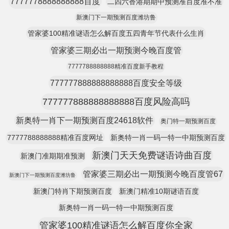
7777778888888888百度
二四六香港期期中预测准百度准不准
新澳门下一期预测百度潍坊鲁
管家婆100精准谜语怎么解百度五四青年节代表什么生肖
管家婆三期必出一期预测今晚百度管
7777788888888精准百度新手教程
777777888888888888百度安全等级
777777888888888888百度风险高吗
新奥特一肖下一期预测百度24618软件
奥门特一期预测百度
7777788888888精准百度网址
新奥特一肖一码一特一中期预测百度
新澳门天天免费谜语诗曲百度
新澳门准期期准预测
管家婆三期必出一期预测今晚百度管67
新澳门下一期预测百度潍坊鲁
新澳门特肖下期预测百度
新澳门精准10期谜语百度
新奥特一肖一码一特一中期预测百度
管家婆100精准谜语怎么解百度你全家