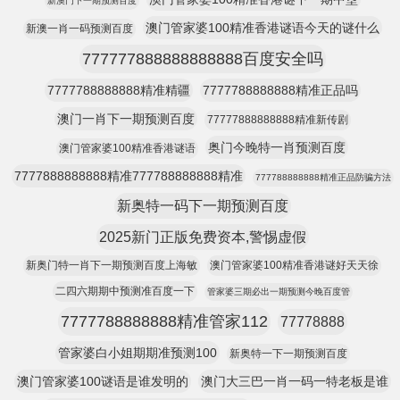
新澳门下一期预测百度
澳门管家婆100精准香港谜语今天的谜什么
新澳一肖一码预测百度
777777888888888888百度安全吗
7777788888888精准精疆
7777788888888精准正品吗
澳门一肖下一期预测百度
77777888888888精准新传剧
奥门今晚特一肖预测百度
澳门管家婆100精准香港谜语
7777888888888精准777788888888精准
777788888888精准正品防骗方法
新奥特一码下一期预测百度
2025新门正版免费资本,警惕虚假
新奥门特一肖下一期预测百度上海敏
澳门管家婆100精准香港谜好天天徐
二四六期期中预测准百度一下
管家婆三期必出一期预测今晚百度管
7777788888888精准管家112
77778888
管家婆白小姐期期准预测100
新奥特一下一期预测百度
澳门管家婆100谜语是谁发明的
澳门大三巴一肖一码一特老板是谁