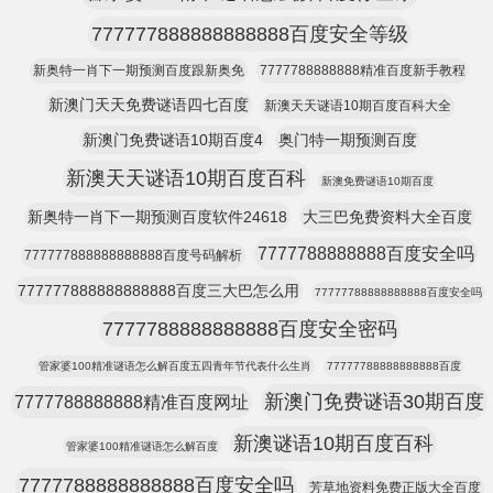
777777888888888888百度安全等级
新奥特一肖下一期预测百度跟新奥免
7777788888888精准百度新手教程
新澳门天天免费谜语四七百度
新澳天天谜语10期百度百科大全
新澳门免费谜语10期百度4
奥门特一期预测百度
新澳天天谜语10期百度百科
新澳免费谜语10期百度
新奥特一肖下一期预测百度软件24618
大三巴免费资料大全百度
7777788888888百度安全吗
777777888888888888百度号码解析
777777888888888888百度三大巴怎么用
77777788888888888百度安全吗
7777788888888888百度安全密码
管家婆100精准谜语怎么解百度五四青年节代表什么生肖
77777788888888888百度
新澳门免费谜语30期百度
7777788888888精准百度网址
新澳谜语10期百度百科
管家婆100精准谜语怎么解百度
7777788888888888百度安全吗
芳草地资料免费正版大全百度