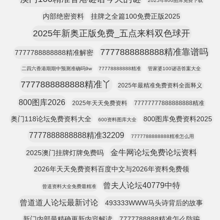
2025年800图库免费下载
内部绝密资料
挂牌之全篇100免费正版2025
2025年新奥正版免费_五点来料双色球开
7777888888888精准靠谱吗
7777788888888精准解密
二四六香港期期中预测准确吗9w
77778888888精准
管家婆100谜语答案大全
7777888888888精准丫
2025年最精准免费资料全面释义
800图库2026
2025年天天免费资料
77777777888888888精准
奥门118论坛免费资料大全
800图库免费资料2025
600资料图库大全
7777888888888精准32209
7777788888888精准怎么用
金牛网论坛免费论坛资料
2025澳门挂牌灯牌免费吗
2026年天天免费资料百度中文与2026年资料免费领
曾夫人论坛40779中特
曾道资料大全免费最精准
曾道道人论坛最新讨论
493333WWW马头诗背后的故事
新门内部最精确更新内容解读
7777788888精准怎么防骗