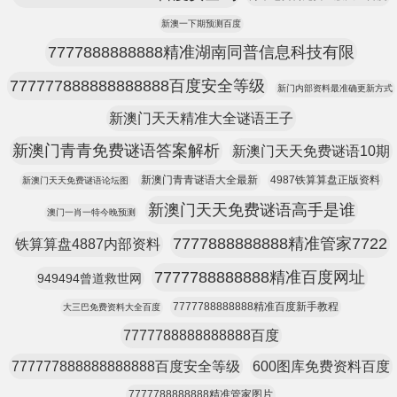
新澳一下期预测百度
7777888888888精准湖南同普信息科技有限
777777888888888888百度安全等级
新门内部资料最准确更新方式
新澳门天天精准大全谜语王子
新澳门青青免费谜语答案解析
新澳门天天免费谜语10期
新澳门青青谜语大全最新
4987铁算算盘正版资料
新澳门天天免费谜语论坛图
新澳门天天免费谜语高手是谁
澳门一肖一特今晚预测
7777888888888精准管家7722
铁算算盘4887内部资料
7777788888888精准百度网址
949494曾道救世网
7777788888888精准百度新手教程
大三巴免费资料大全百度
7777788888888888百度
777777888888888888百度安全等级
600图库免费资料百度
7777788888888精准管家图片