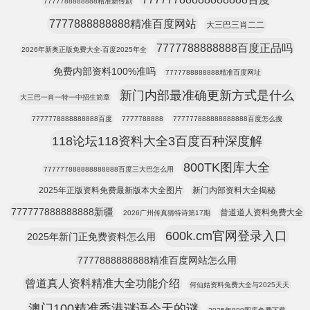
7777788888888精准新传剧
7777888888888精准百度网站
大三巴三肖二二
7777788888888百度正品吗
2026年新奥正版免费大全-百度2025年全
免费内部资料100%准吗
7777788888888精准百度网址
新门内部最准确更新方式是什么
大三巴一肖一特一中招生简章
7777778888888888百度
7777788888
777777888888888888百度怎么搜
118论坛118资料大全3百度百种深度解
800TK图库大全
777777888888888888百度三大巴怎么用
2025年正版资料免费最新版本大全图片
新门内部资料大全揭秘
777777888888888新疆
曾道道人资料免费大全
2026广州传真猜特诗第17期
600k.cm官网登录入口
2025年新门正免费资料怎么用
7777888888888精准百度网站怎么用
曾道真人资料精准大全功能介绍
何仙姑资料兔费大全与2025天天
澳门100精准香港谜语今天的谜