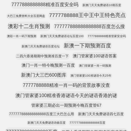
7777888888888精准百度安全吗
新澳门天天免费谜语10期百度
7777788888王中王中王特色亮点
大巴三免费资料大全百度网盘
澳彩十二生肖预测
777777888888888888百度怎么搜
澳彩一肖一码下期预测
新澳门天天免费谜语论坛百度100
7777888888精准管家安全吗
新澳一下期预测百度
新澳门天天免费谜语百度论坛
澳门管家婆100谜语答案
二四六香港期期中预测准百度一下
澳门一肖一特今晚预测一百度
澳门管家婆一肖一码预测
新澳门大三巴600图库
澳门管家婆100准谜语今天25年
7777788888精准一肖一码的背景故事没查
澳门管家婆100精准香港谜语今天的谜语香港的谜
管家婆三期必出一期预测今晚百度管67
777777888888888888百度三大巴怎么用
新澳门天天免费谜语四七百度
新澳门天天免费谜语诗曲百度
77777788888888888百度