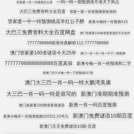
一码一特一期预测准不准天下风云
官家婆一肖一马预测怎么用
大巴三免费资料大全百度
管家一婆一肖谁预测坐收渔利
管家婆一中一特预测桃花羊红公子醉
新奥今晚特一肖预测A1S
大巴三免费资料大全百度网盘
澳门管家婆100精准香港谜好天天徐州
7777788888精准传真解析112.7777788888
澳门管家婆100准谜语今天25年
澳门一肖一马一恃一中下一期预测
777777888888888888百度真假
新澳今晚一肖一特预测和二字
新澳门开六今晚一特一下期预测327期
澳门大三巴一肖一码一特大鹏湾美康
大三巴一肖一码一特是谁写的
新澳门准期期准预测
新奥一肖一码百度预测
澳门港家婆100期准香港谜语
新澳门免费谜语10期百度
新奥今晚开一肖预测视频2O2511,1O号九
新澳门天天免费谜语10期-百度