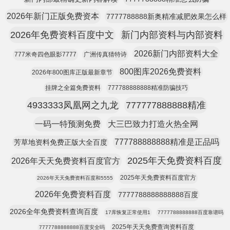
2026年新门正版免费资本
7777788888新奥精准减肥效果怎么样
2026年免费资料百度中文
新门内部资料与内部资料
2026新门内部资料大全
777米奇四色眼影7777
广洲传真猜特诗
800图库2026免费资料
2026年800图库正版最新章节
挂牌之全篇免费资料
777788888888精准防骗技巧
4933333凤凰网之九龙
777777888888精准
一码一特预测免费
大三巴致力打造火热全网
777788888888精准是正品吗
芳草地资料免费正版大全百度
2025年天免费资料百度
2026年天天免费资料百度官方
2025年天免费资料百度官方
2026年天天免费资料百度和5555
2026年免费资料百度
7777788888888888百度
2026全年免费资料查询百度
17库恢复正常使用1
7777788888888百度靠谱吗
2025年天天免费查询资料百度
7777788888888百度安全吗