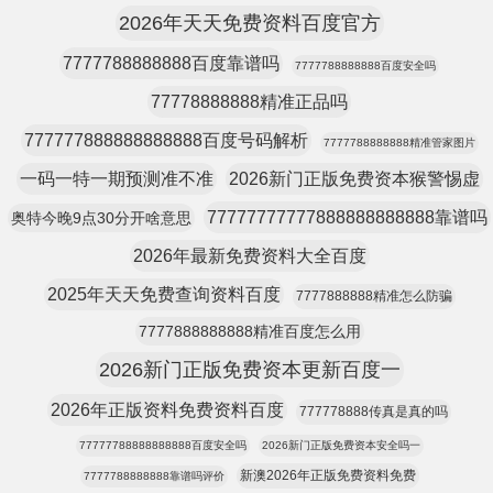
2026年天天免费资料百度官方
7777788888888百度靠谱吗
7777788888888百度安全吗
77778888888精准正品吗
777777888888888888百度号码解析
7777788888888精准管家图片
一码一特一期预测准不准
2026新门正版免费资本猴警惕虚
77777777777888888888888靠谱吗
奥特今晚9点30分开啥意思
2026年最新免费资料大全百度
2025年天天免费查询资料百度
7777888888精准怎么防骗
7777888888888精准百度怎么用
2026新门正版免费资本更新百度一
2026年正版资料免费资料百度
777778888传真是真的吗
77777788888888888百度安全吗
2026新门正版免费资本安全吗一
新澳2026年正版免费资料免费
7777788888888靠谱吗评价