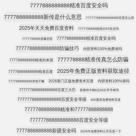
7777888888888精准百度安全吗
7777888888888新传是什么意思
777777888888888888百度怎么用
2025年天天免费百度资料
7777788888精准2025安全吗
777788888888精准百度安全吗
7777788888是嘛意思
7777788888888888防骗技巧
内部资料100%免费准吗
777778888精准传真怎么防骗
777788888888精准的来源
2025年免费正版资料获取途径
77778888888888精准百度
2026新门正版免费资本百度
内部资料100%准吗
7777888888888来电干嘛
777777888888888888百度三大巴
新奥特今晚9点30分开号有吗
777777888888888888百度安全等级
600图库免费资料百度
7777788888888精准和77777888888888
777777888888888888百度安全等级
7777888888888新疆安全吗
2026年免费资料公开百度一下