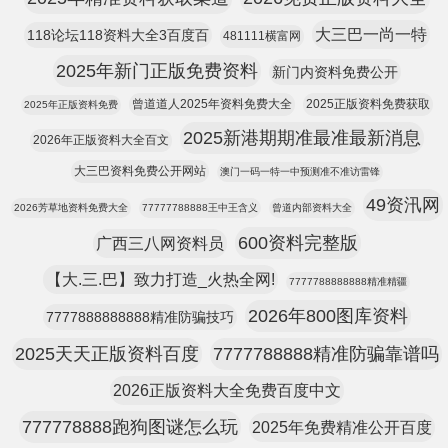
大三巴一尚一特
118论坛118资料大全3百度百
481111横富网
2025年新门正版免费资料
新门内资料免费公开
曾道道人2025年资料免费大全
2025正版资料免费获取
2025年正版资料免费
2025新港期期准最准最新消息
2026年正版资料大全百文
大三巴资料免费公开网站
澳门一码一特一中预测准不准访雷锋
49资汛网
2026芳草地资料免费大全
77777788888王中王含义
曾道内部资料大全
600资料完整版
广西三八网资料员
【大.三.巴】致力打造_火热全网!
7777788888888精准精疆
2026年800图库资料
7777888888888精准防骗技巧
2025天天正版资料百度
7777788888精准防骗靠谱吗
2026正版资料大全免费百度中文
777778888跑狗图谜怎么玩
2025年免费精准公开百度