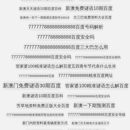
新澳免费谜语10期百度
新澳天天谜语10期百度百科
大三巴免费资料大全百度
新奥特一肖下一期预测百度软件24618
777777888888888888百度号码解析
7777788888888百度安全吗
777777888888888888百度三大巴怎么用
77777788888888888百度安全吗
7777788888888888百度安全密码
管家婆100精准谜语怎么解百度五四青年节代表什么生肖
7777788888888精准百度网址
77777788888888888百度
新澳门免费谜语30期百度
管家婆100精准谜语怎么解百度
新澳谜语10期百度百科
7777788888888888百度安全吗
新澳一下期预测百度
芳草地资料免费正版大全百度
777777888888888888百度安全等级
7777888888888精准湖南同普信息科技有限
新门内部资料最准确更新方式
新澳门天天精准大全谜语王子