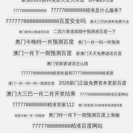
四不像图片正版
7777788888888精准是什么服务?
7777888888888888
777777888888888888百度安全吗
澳大三巴的资料免费大全
二四六香港期期中预测准百度一下
澳门精准10期谜语百度
奥门今晚特一肖预测百度
奥门一肖一码一恃预测
澳门一肖下一期预测百度
新澳门天天免费谜语百度
澳门管家婆谜语怎么猜
7777788888888精准衔接和777788888888精准新
2026新门正版免费资本更新百度
澳门一肖一码一特一预测百度
澳门大三巴一肖二肖开奖结果
7777888888888精准百度网站
7777788888888精准管家112
澳门管家婆100精准香港谜题答案
奥门特一肖下一期预测百度上海敏
新奥今晚一肖一码预测
7777788888888精准百度网站