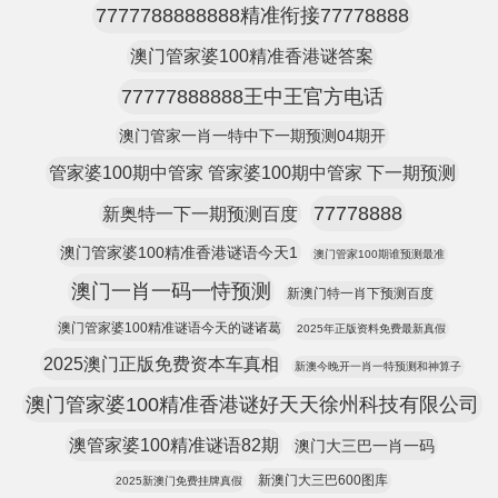
7777788888888精准衔接77778888
澳门管家婆100精准香港谜答案
77777888888王中王官方电话
澳门管家一肖一特中下一期预测04期开
管家婆100期中管家 管家婆100期中管家 下一期预测
77778888
新奥特一下一期预测百度
澳门管家婆100精准香港谜语今天1
澳门管家100期谁预测最准
澳门一肖一码一恃预测
新澳门特一肖下预测百度
澳门管家婆100精准谜语今天的谜诸葛
2025年正版资料免费最新真假
2025澳门正版免费资本车真相
新澳今晚开一肖一特预测和神算子
澳门管家婆100精准香港谜好天天徐州科技有限公司
澳管家婆100精准谜语82期
澳门大三巴一肖一码
新澳门大三巴600图库
2025新澳门免费挂牌真假