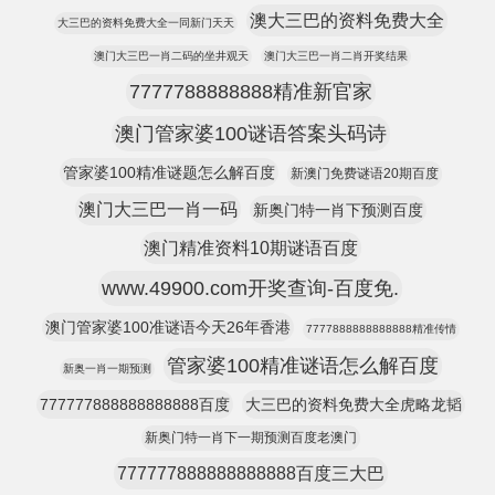
澳大三巴的资料免费大全
大三巴的资料免费大全一同新门天天
澳门大三巴一肖二码的坐井观天
澳门大三巴一肖二肖开奖结果
7777788888888精准新官家
澳门管家婆100谜语答案头码诗
管家婆100精准谜题怎么解百度
新澳门免费谜语20期百度
澳门大三巴一肖一码
新奥门特一肖下预测百度
澳门精准资料10期谜语百度
www.49900.com开奖查询-百度免.
澳门管家婆100准谜语今天26年香港
7777888888888888精准传情
管家婆100精准谜语怎么解百度
新奥一肖一期预测
777777888888888888百度
大三巴的资料免费大全虎略龙韬
新奥门特一肖下一期预测百度老澳门
777777888888888888百度三大巴