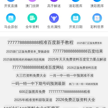
开奖直播
澳门挂牌
高手解迷
港彩图库
澳彩图库
马会原创
全年资料
生肖属性
开奖日期
彩料世界
7777788888888精准百度新手教程
2025新门正版免费资本
7777788888888888百度结果
2025新门正版免费资本_警惕虚假
2025年天天免费资料百度官力重点解读
2025新期期准的准确的消息视频
7777788888888精准百度网站
2026正版免费资料百度
大三巴资料免费大全
一肖一中一特一中预测准不准
一码一特一中下期号码预测最新
奥门一肖一特一码精准预测
600正版图库免费
777777778888888888精准
2026免费正版资料大全
2025年精准资料获取渠道