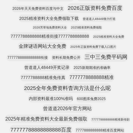
2026正版资料免费百度
2026年天天免费资料百度与中文
2025精准资料大全免费领取下载
曾道道人48449致力打造
2026芳草地免费资料大全
2025精准资料免费领取
7777788888888精准街接7777788888888
2025精准资料大全免费
金牌谜语网站大全免费
2025年正版资料免费下载入口图片
三中三免费平码网
7777788888888888衔接
资料长期免费公开
曾道道人48449开奖记录
2025新期期准的准确率
7777778888888精准
7777788888精准免传真
2025全年免费资料杳询方法是什么呢
内部资料最准100%准吗
600图库兔费2025
曾道道2026年官方网站
2025年精准免费资料大全最新免费领取
7777788888888精准新传剧
77777788888888888百度
7777888888888精准百度网站