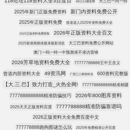
118论坛118资料大全3百度百
大三巴一尚一特
481111横富网
新门内资料免费公开
2025年新门正版免费资料
2025年正版资料免费
曾道道人2025年资料免费大全
2026年正版资料大全百文
2025正版资料免费获取
大三巴资料免费公开网站
2025新港期期准最准最新消息
澳门一码一特一中预测准不准访雷锋
2026芳草地资料免费大全
77777788888王中王含义
49资汛网
曾道内部资料大全
600资料完整版
广西三八网资料员
【大.三.巴】致力打造_火热全网!
7777788888888精准精疆
2026年800图库资料
7777888888888精准防骗技巧
7777788888精准防骗靠谱吗
2025天天正版资料百度
2026正版资料大全免费百度中文
777778888跑狗图谜怎么玩
2025年免费精准公开百度