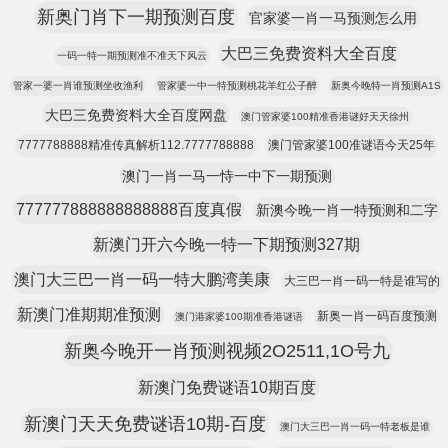
新奥门肖下一期预测百度
官家婆一肖一马预测怎么用
大巴三免费资料大全百度
一码一特一期预测准不准天下风云
管家一婆一肖谁预测坐收渔利
管家婆一中一特预测桃花羊红公子醉
新奥今晚特一肖预测A1S
大巴三免费资料大全百度网盘
澳门管家婆100精准香港谜好天天徐州
7777788888精准传真解析112.7777788888
澳门管家婆100准谜语今天25年
澳门一肖一马一恃一中下一期预测
777777888888888888百度真假
新澳今晚一肖一特预测和二字
新澳门开六今晚一特一下期预测327期
澳门大三巴一肖一码一特大鹏湾美康
大三巴一肖一码一特是谁写的
新澳门准期期准预测
新奥一肖一码百度预测
澳门港家婆100期准香港谜语
新奥今晚开一肖预测视频2O2511,1O号九
新澳门免费谜语10期百度
新澳门天天免费谜语10期-百度
澳门大三巴一肖一码一特老板是谁