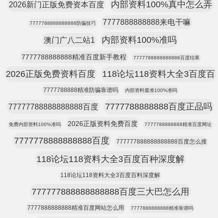
内部资料100%真中怎么弄
2026新门正版免费资本百度
7777888888888来电干嘛
7777788888888888防骗技巧
内部资料100%准吗
澳门广八二站1
7777788888888精准百度新手教程
7777788888888888百度结果
2026正版免费资料百度
118论坛118资料大全3百度百
7777788888精准防骗靠谱吗
内部资料最准100%准吗
7777788888888百度正品吗
77777788888888888百度
2026正版资料免费百度
免费内部资料100%准吗
7777788888888精准百度网址
7777778888888888百度
777777888888888888百度怎么搜
118论坛118资料大全3百度百种深度解
118论坛118资料大全3百度百料深度解
777777888888888888百度三大巴怎么用
7777888888888精准百度网站怎么用
7777888888888精准靠谱吗