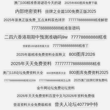
澳门100精准香港谜语今天的谜
2025年800图库免费下载
内部绝密资料
挂牌之全篇100免费正版2025
2025年新奥正版免费_五点来料双色球开
7777788888888精准解密
7777888888888精准靠谱吗
二四六香港期期中预测准确吗9w
77778888888精准
7777888888888精准丫
管家婆100谜语答案大全
800图库2026
2025年最精准免费资料全面释义
2025年天天免费资料
77777777888888888精准
800图库免费资料2025
奥门118论坛免费资料大全
600资料图库大全
2025澳门挂牌灯牌免费吗
7777888888888精准32209
7777788888888精准怎么用
金牛网论坛免费论坛资料
2026年天天免费资料百度中文与2026年资料免费领
曾夫人论坛40779中特
曾道资料大全免费最精准