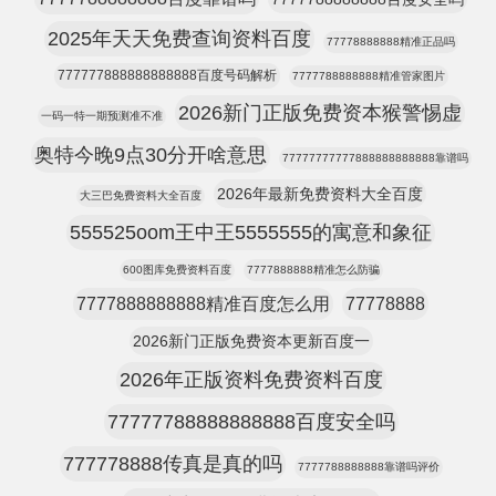
2025年天天免费查询资料百度
77778888888精准正品吗
777777888888888888百度号码解析
7777788888888精准管家图片
2026新门正版免费资本猴警惕虚
一码一特一期预测准不准
奥特今晚9点30分开啥意思
77777777777888888888888靠谱吗
2026年最新免费资料大全百度
大三巴免费资料大全百度
555525oom王中王5555555的寓意和象征
600图库免费资料百度
7777888888精准怎么防骗
7777888888888精准百度怎么用
77778888
2026新门正版免费资本更新百度一
2026年正版资料免费资料百度
77777788888888888百度安全吗
777778888传真是真的吗
7777788888888靠谱吗评价