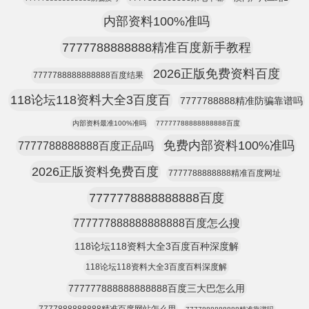
内部资料100%准吗
7777788888888精准百度新手教程
2026正版免费资料百度
7777788888888888百度结果
118论坛118资料大全3百度百
7777788888精准防骗靠谱吗
内部资料最准100%准吗
77777788888888888百度
免费内部资料100%准吗
7777788888888百度正品吗
2026正版资料免费百度
7777788888888精准百度网址
7777778888888888百度
777777888888888888百度怎么搜
118论坛118资料大全3百度百种深度解
118论坛118资料大全3百度百料深度解
777777888888888888百度三大巴怎么用