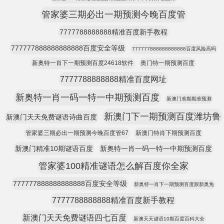
管家婆三期必出一期预测今晚百度管
7777788888888精准百度新手教程
777777888888888888百度安全等级
777777888888888888百度风险高吗
新奥特一肖下一期预测百度24618软件
奥门特一期预测百度
7777788888888精准百度网址
新奥特一肖一码一特一中期预测百度
新澳门准期期准预测
新澳门下一期预测百度潍坊鲁
新澳门天天免费谜语诗曲百度
管家婆三期必出一期预测今晚百度管67
新澳门特肖下期预测百度
新澳门精准10期谜语百度
新奥特一肖一码一特一中期预测百度
管家婆100精准谜语怎么解百度你全家
777777888888888888百度安全等级
新奥特一肖下一期预测百度跟新奥免
7777788888888精准百度新手教程
新澳门天天免费谜语四七百度
新澳天天谜语10期百度百科大全