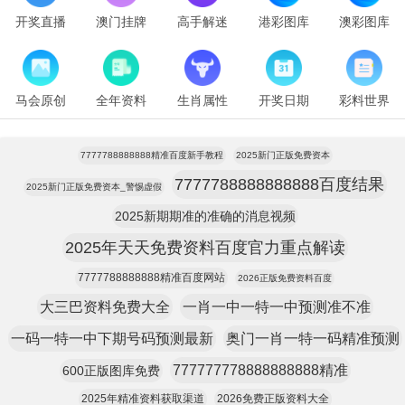
开奖直播
澳门挂牌
高手解迷
港彩图库
澳彩图库
马会原创
全年资料
生肖属性
开奖日期
彩料世界
7777788888888精准百度新手教程
2025新门正版免费资本
7777788888888888百度结果
2025新门正版免费资本_警惕虚假
2025新期期准的准确的消息视频
2025年天天免费资料百度官力重点解读
7777788888888精准百度网站
2026正版免费资料百度
大三巴资料免费大全
一肖一中一特一中预测准不准
一码一特一中下期号码预测最新
奥门一肖一特一码精准预测
777777778888888888精准
600正版图库免费
2025年精准资料获取渠道
2026免费正版资料大全