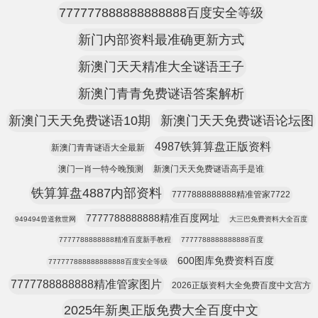
777777888888888888百度安全等级
新门内部资料最准确更新方式
新澳门天天精准大全谜语王子
新澳门青青免费谜语答案解析
新澳门天天免费谜语10期
新澳门天天免费谜语论坛图
4987铁算算盘正版资料
新澳门青青谜语大全最新
澳门一肖一特今晚预测
新澳门天天免费谜语高手是谁
铁算算盘4887内部资料
7777888888888精准管家7722
7777788888888精准百度网址
949494曾道救世网
大三巴免费资料大全百度
7777788888888精准百度新手教程
7777788888888888百度
600图库免费资料百度
777777888888888888百度安全等级
7777788888888精准管家图片
2026正版资料大全免费百度中文宫方
2025年新奥正版免费大全百度中文