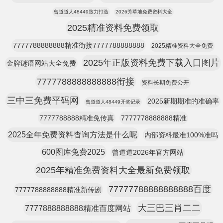
曾道道人48449致力打造
2026芳草地免费资料大全
2025精准资料免费领取
7777788888888精准街接7777788888888
2025精准资料大全免费
2025年正版资料免费下载入口图片
金牌谜语网站大全免费
7777788888888888衔接
资料长期免费公开
三中三免费平码网
2025新期期准的准确率
曾道道人48449开奖记录
7777788888精准免传真
7777778888888精准
2025全年免费资料杳询方法是什么呢
内部资料最准100%准吗
600图库兔费2025
曾道道2026年官方网站
2025年精准免费资料大全最新免费领取
77777788888888888百度
7777788888888精准新传剧
大三巴三肖二二
7777888888888精准百度网站