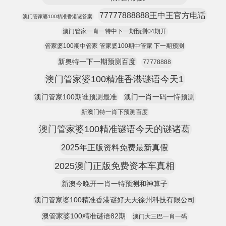
77777888888王中王官方电话
澳门管家婆100精准香港谜答案
澳门管家一肖一特中下一期预测04期开
管家婆100期中管家 管家婆100期中管家 下一期预测
新奥特一下一期预测百度
77778888
澳门管家婆100精准香港谜语今天1
澳门管家100期谁预测最准
澳门一肖一码一恃预测
新澳门特一肖下预测百度
澳门管家婆100精准谜语今天的谜诸葛
2025年正版资料免费最新真假
2025澳门正版免费资本车真相
新澳今晚开一肖一特预测和神算子
澳门管家婆100精准香港谜好天天徐州科技有限公司
澳管家婆100精准谜语82期
澳门大三巴一肖一码