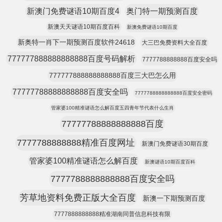
新澳门免费谜语10期百度4
奥门特一期预测百度
新澳天天谜语10期百度百科
新澳免费谜语10期百度
新奥特一肖下一期预测百度软件24618
大三巴免费资料大全百度
777777888888888888百度号码解析
7777788888888百度安全吗
777777888888888888百度三大巴怎么用
77777788888888888百度安全吗
7777788888888888百度安全密码
管家婆100精准谜语怎么解百度五四青年节代表什么生肖
77777788888888888百度
7777788888888精准百度网址
新澳门免费谜语30期百度
管家婆100精准谜语怎么解百度
新澳谜语10期百度百科
7777788888888888百度安全吗
芳草地资料免费正版大全百度
新澳一下期预测百度
7777888888888精准湖南同普信息科技有限