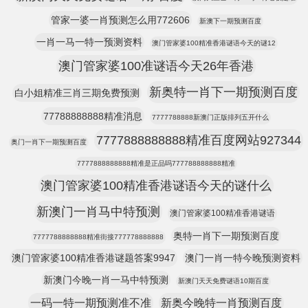
管家一婆一肖预测怎么用772606
新澳下一期预测百度
一肖一马一特一预测资料
澳门管家婆100精准香港谜语今天的谜12
澳门管家婆100准谜语今天26年香港
新奥特一肖下一期预测百度
白小姐精准三肖三期免费预测
77788888888精准消息
7777788888新澳门正版排列五开什么
7777888888888精准百度网站927344
奥门一肖下一期预测百度
7777888888888精准是正品吗777788888888精准
澳门管家婆100精准香港谜语今天的谜什么
新澳门一肖马中特预测
澳门管家婆100精准香港谜语
奥特一肖下一期预测百度
7777788888888精准街接777778888888
澳门管家婆100精准香港谜题答案9947
澳门一肖一特今晚预测资料
新澳门今晚一肖一马中特预测
新澳门天天免费谜语10期百度
一码一特一期预测准不准
新奥今晚特一肖预测百度