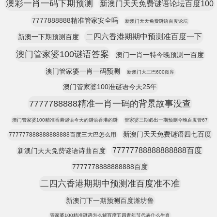
澳彩一肖一码下期预测
新澳门天天免费谜语论坛百度100
7777888888精准管家安全吗
新澳门天天免费谜语百度论坛
二四六香港期期中预测准百度一下
新澳一下期预测百度
澳门管家婆100谜语答案
澳门一肖一特今晚预测一百度
澳门管家婆一肖一码预测
新澳门大三巴600图库
澳门管家婆100准谜语今天25年
7777788888精准一肖一码的背景故事没查
澳门管家婆100精准香港谜语今天的谜语香港的谜
管家婆三期必出一期预测今晚百度管67
新澳门天天免费谜语四七百度
777777888888888888百度三大巴怎么用
77777788888888888百度
新澳门天天免费谜语诗曲百度
7777778888888888百度
二四六香港期期中预测准百度准不准
新澳门下一期预测百度潍坊鲁
管家婆100精准谜语怎么解百度五四青年节代表什么生肖