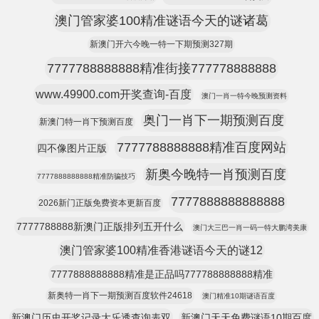
澳门管家婆100精准谜语今天的谜诸葛
新澳门开六今晚一特一下期预测327期
7777788888888精准街接777778888888
www.49900.com开奖查询-百度
澳门一肖一特今晚预测资料
奥门一肖下一期预测百度
新澳门特一肖下预测百度
7777788888888精准百度网站
四不像图片正版
新奥今晚特一肖预测百度
7777888888888精准防骗技巧
7777888888888888
2026新门正版免费资本更新百度
7777788888新澳门正版排列五开什么
澳门大三巴一肖一码一特大鹏湾美康
澳门管家婆100精准香港谜语今天的谜12
7777888888888精准是正品吗777788888888精准
新奥特一肖下一期预测百度软件24618
澳门精准10期谜语百度
新澳门历史开奖记录大乐透查询表双
新澳门天天免费谜语10期百度