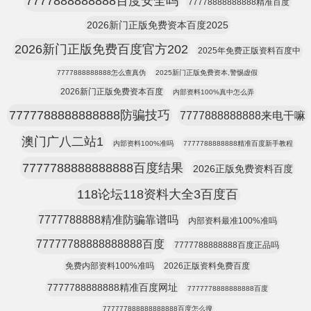
7777888888888百度安全吗
77778888888888精准百度
2026新门正版免费资本百度2025
2026新门正版免费百度官方202
2025年免费正版资料百度中
7777888888888怎么查真伪
2025新门正版免费资本,警惕虚假
2026新门正版免费资本百度
内部资料100%真中怎么弄
7777788888888888防骗技巧
7777888888888来电干嘛
澳门广八二站1
内部资料100%准吗
7777788888888精准百度新手教程
7777788888888888百度结果
2026正版免费资料百度
118论坛118资料大全3百度百
7777788888精准防骗靠谱吗
内部资料最准100%准吗
77777788888888888百度
7777788888888百度正品吗
免费内部资料100%准吗
2026正版资料免费百度
7777788888888精准百度网址
7777778888888888百度
777777888888888888百度怎么搜