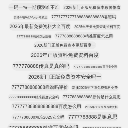
一码一特一期预测准不准
2026新门正版免费资本猴警惕虚
77777777777888888888888靠谱吗
奥特今晚9点30分开啥意思
2026年最新免费资料大全百度
2025年天天免费查询资料百度
7777888888888精准百度怎么用
7777888888精准怎么防骗
2026新门正版免费资本更新百度一
2026年正版资料免费资料百度
777778888传真是真的吗
77777788888888888百度安全吗
2026新门正版免费资本安全吗一
7777788888888靠谱吗评价
新澳2026年正版免费资料免费
7777888888888新传是什么意思
7777888888888精准百度安全吗
777777888888888888百度怎么用
2025年天天免费百度资料
7777788888是嘛意思
7777788888精准2025安全吗
777788888888精准百度安全吗