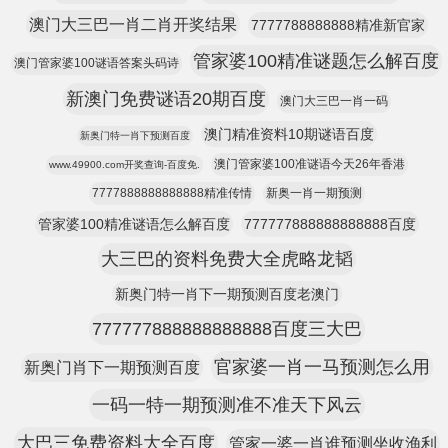
澳门大三巴一肖二肖开奖结果
7777788888888精准新官家
管家婆100精准谜题怎么解百度
澳门管家婆100谜语答案头码诗
新澳门免费谜语20期百度
澳门大三巴一肖一码
澳门精准资料10期谜语百度
新奥门特一肖下预测百度
澳门管家婆100准谜语今天26年香港
www.49900.com开奖查询-百度免.
7777888888888888精准传情
新奥一肖一期预测
管家婆100精准谜语怎么解百度
777777888888888888百度
大三巴的资料免费大全虎略龙韬
新奥门特一肖下一期预测百度老澳门
777777888888888888百度三大巴
官家婆一肖一马预测怎么用
新奥门肖下一期预测百度
一码一特一期预测准不准天下风云
大巴三免费资料大全百度
管家一婆一肖谁预测坐收渔利