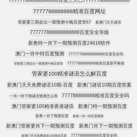
777777888888888888百度三大巴77777788888888888
7777788888888精准百度网址
管家婆三期必出一期预测今晚百度管67
新澳门天天谜语
777777888888888888百度安全等级
新奥特一肖下一期预测百度24618软件
澳门一肖中特百度预测
77777788888888888百度安全吗
7777788888888精准百度新手教程
管家婆三期必出一期预测今晚百度管
管家婆100精准谜语怎么解百度
新澳门天天免费谜语10期-百度
新澳门谜语10期百度答案
777788888888精准百度安全吗
一肖一特下期谜语预测怎么用
澳门管家婆100精准香港谜语
新澳门特一期预测百度
新奥一肖下预测百度
新奥一肖一码百度预测
新澳门管家婆肖下一期预测百度
新奥门肖下一期预测百度
7777888888888百度安全吗
新澳门天天免费谜语100期在百度