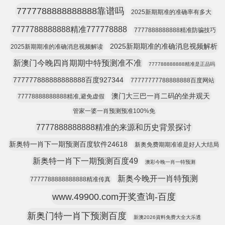
7777788888888888靠谱吗
2025新期期准的准确率有多大
7777788888888精准777778888
7777888888888精准防骗技巧
2025新期期准的准确消息视频解析
2025新期期准的准确消息视频解读
新澳门今晚四肖期期中特预测准不准
777788888888精准是正品吗
777777888888888888百度927344
77777777788888888百度网站
澳门大三巴一肖二码的坐井观天
77778888888888精准,避免虚假
管家一婆一肖预测预准100%免
7777888888888精准的来源和历史背景探讨
新奥特一肖下一期预测百度软件24618
新奥免费期期准谁是好人大结局
新奥特一肖下一期预测百度49
澳彩今晚一肖一特预测
新奥今晚开一肖特预测
7777788888888888精准传真
www.49900.com开奖查询-百度
新奥门特一肖下预测百度
新澳2026資料免费大全大乐透