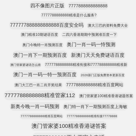
四不像图片正版
7777888888888888
7777788888888精准是什么服务?
777777888888888888百度安全吗
澳大三巴的资料免费大全
澳门精准10期谜语百度
二四六香港期期中预测准百度一下
奥门一肖一码一恃预测
奥门今晚特一肖预测百度
澳门一肖下一期预测百度
新澳门天天免费谜语百度
7777788888888精准衔接和777788888888精准新
澳门管家婆谜语怎么猜
澳门一肖一码一特一预测百度
2026新门正版免费资本更新百度
7777888888888精准百度网站
澳门大三巴一肖二肖开奖结果
7777788888888精准管家112
澳门管家婆100精准香港谜题答案
新奥今晚一肖一码预测
奥门特一肖下一期预测百度上海敏
7777788888888精准百度网站
7777788888888精准衔接77778888
澳门管家婆100精准香港谜答案