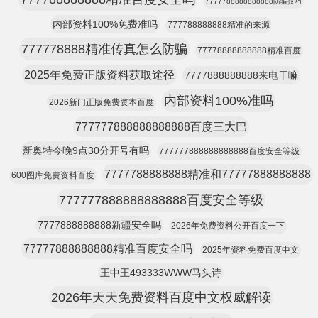
7777788888888888防骗技巧
内部资料100%免费准吗
777788888888精准的来源
777778888精准传真怎么防骗
77778888888888精准百度
2025年免费正版资料获取途径
7777888888888来电干嘛
内部资料100%准吗
2026新门正版免费资本百度
777777888888888888百度三大巴
新奥特今晚9点30分开号有吗
777777888888888888百度安全等级
7777788888888精准和77777888888888
600图库免费资料百度
777777888888888888百度安全等级
7777888888888新疆安全吗
2026年免费资料公开百度一下
77777888888888精准百度安全吗
2025年资料免费百度中文
王中王493333WWW马头诗
2026年天天免费资料百度中文权威解读