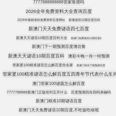
7777888888888管家靠谱吗
2026全年免费资料大全查询百度
2026年最精准的免费资料百度网站
新澳谜语10期百度百科
新澳门天天免费谜语四七百度
新澳天天谜语10期百度百科大全
新澳门免费谜语10期百度4
新澳门下一期预测百度潍坊鲁
新澳天天谜语10期百度百科
澳彩今晚一肖一特预测
管家婆100精准谜语怎么解百度你全家
新澳门特肖下期预测百度
管家婆100精准谜语怎么解百度五四青年节代表什么生
澳门管家100谜题怎么解百度
7777788888新澳门正版排列五开什么
百度预测四肖四码准确吗
新澳门精准10期谜语百度
新澳门天天免费谜语10期百度,不吃饭吃啥呢