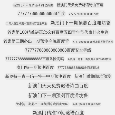
新澳门天天免费谜语诗曲百度
新澳门天天免费谜语四七百度
77777788888888888百度
7777778888888888百度
新澳门下一期预测百度潍坊鲁
二四六香港期期中预测准百度准不准
管家婆100精准谜语怎么解百度五四青年节代表什么生肖
管家婆三期必出一期预测今晚百度管
7777788888888精准百度新手教程
777777888888888888百度安全等级
777777888888888888百度风险高吗
新奥特一肖下一期预测百度24618软件
奥门特一期预测百度
7777788888888精准百度网址
新奥特一肖一码一特一中期预测百度
新澳门准期期准预测
新澳门天天免费谜语诗曲百度
新澳门下一期预测百度潍坊鲁
管家婆三期必出一期预测今晚百度管67
新澳门特肖下期预测百度
新澳门精准10期谜语百度