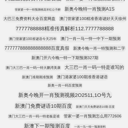
新奥今晚特一肖预测A1S
管家婆一中一特预测桃花羊红公子醉
大巴三免费资料大全百度网盘
澳门管家婆100精准香港谜好天天徐州
7777788888精准传真解析112.7777788888
澳门一肖一马一恃一中下一期预测
澳门管家婆100准谜语今天25年
777777888888888888百度真假
新澳今晚一肖一特预测和二字
新澳门开六今晚一特一下期预测327期
大三巴一肖一码一特是谁写的
澳门大三巴一肖一码一特大鹏湾美康
澳门港家婆100期准香港谜语
新澳门准期期准预测
新奥一肖一码百度预测
新奥今晚开一肖预测视频2O2511,1O号九
新澳门免费谜语10期百度
新澳门天天免费谜语10期-百度
管家一婆一肖预测怎么用772606
澳门大三巴一肖一码一特老板是谁
新澳下一期预测百度
一肖一马一特一预测资料