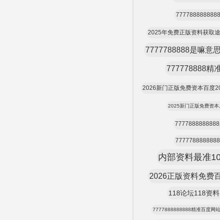
7777888888
2025年免费正版资料获取
7777788888是嘛意
77777888
2026新门正版免费资本百度20
2025新门正版免费资本
77778888888
77777888888
内部资料最准1
2026正版资料免费
118论坛118
7777888888888精准百度网