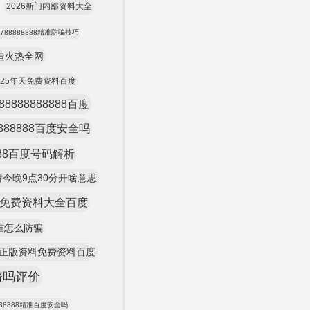
2026新门内部资料大全
7788888888精准防骗技巧
造火热全网
025年天免费资料百度
788888888888百度
8888888百度安全吗
8888百度号码解析
特今晚9点30分开啥意思
新免费资料大全百度
8精准怎么防骗
6年正版资料免费资料百度
靠谱吗评价
8888888精准百度安全吗