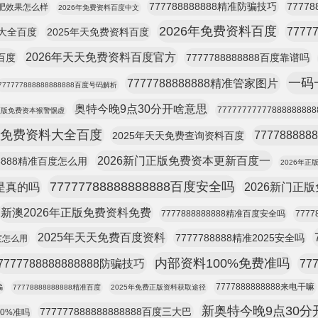
777788888888精准防骗技巧
7777
准减肥效果怎么样
2026年免费资料百度中文
2026年免费资料百度
7777
大全百度
2025年天免费资料百度
2026年天天免费资料百度官方
百度
7777788888888百度靠谱吗
一码
7777788888888精准管家图片
777777888888888888百度号码解析
奥特今晚9点30分开啥意思
777777777778888888
门正版免费资本猴警惕虚
最新免费资料大全百度
7777888
2025年天天免费查询资料百度
2026新门正版免费资本更新百度一
888888精准百度怎么用
2026年
77777788888888888百度安全吗
真是真的吗
2026新门正
新澳2026年正版免费资料免费
7777888888888精准百度安全吗
777
2025年天天免费百度资料
7777788888精准2025安全吗
百度怎么用
内部资料100%免费准吗
7777788888888888防骗技巧
77
7777888888888来电干嘛
骗
77778888888888精准百度
2025年免费正版资料获取途径
新奥特今晚9点30分
777777888888888888百度三大巴
00%准吗