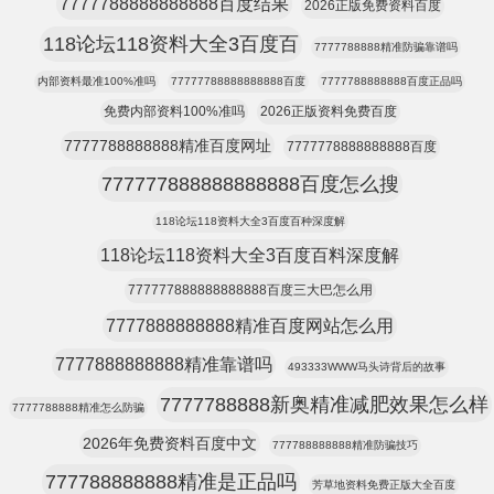
7777788888888888百度结果
2026正版免费资料百度
118论坛118资料大全3百度百
7777788888精准防骗靠谱吗
内部资料最准100%准吗
77777788888888888百度
7777788888888百度正品吗
免费内部资料100%准吗
2026正版资料免费百度
7777788888888精准百度网址
7777778888888888百度
777777888888888888百度怎么搜
118论坛118资料大全3百度百种深度解
118论坛118资料大全3百度百料深度解
777777888888888888百度三大巴怎么用
7777888888888精准百度网站怎么用
7777888888888精准靠谱吗
493333WWW马头诗背后的故事
7777788888新奥精准减肥效果怎么样
7777788888精准怎么防骗
2026年免费资料百度中文
777788888888精准防骗技巧
777788888888精准是正品吗
芳草地资料免费正版大全百度