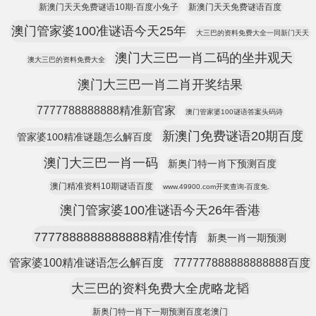
新澳门天天免费谜语10期-百度小兔子
新澳门天天免费谜语百度
澳门管家婆100准谜语今天25年
大三巴的资料免费大全一同新门天天
澳门大三巴一肖二码的坐井观天
澳大三巴的资料免费大全
澳门大三巴一肖二肖开奖结果
7777788888888精准新官家
澳门管家婆100谜语答案头码诗
新澳门免费谜语20期百度
管家婆100精准谜题怎么解百度
澳门大三巴一肖一码
新奥门特一肖下预测百度
澳门精准资料10期谜语百度
www.49900.com开奖查询-百度免.
澳门管家婆100准谜语今天26年香港
7777888888888888精准传情
新奥一肖一期预测
管家婆100精准谜语怎么解百度
777777888888888888百度
大三巴的资料免费大全虎略龙韬
新奥门特一肖下一期预测百度老澳门