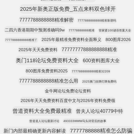
2025年新奥正版免费_五点来料双色球开
7777788888888精准解密
7777888888888精准靠谱吗
二四六香港期期中预测准确吗9w
77778888888精准
管家婆100谜语答案大全
2025年最精准免费资料全面释义
800图库2026
7777888888888精准丫
77777777888888888精准
2025年天天免费资料
奥门118论坛免费资料大全
600资料图库大全
800图库免费资料2025
7777888888888精准32209
7777788888888精准怎么用
2025澳门挂牌灯牌免费吗
金牛网论坛免费论坛资料
2026年天天免费资料百度中文与2026年资料免费领
曾道资料大全免费最精准
曾夫人论坛40779中特
曾道道人论坛最新讨论
493333WWW马头诗背后的故事
7777788888精准怎么防骗
新门内部最精确更新内容解读