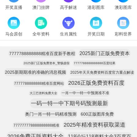
开奖直播
澳门挂牌
高手解迷
港彩图库
澳彩图库
马会原创
全年资料
生肖属性
开奖日期
彩料世界
2025新门正版免费资本
7777788888888精准百度新手教程
2025新门正版免费资本_警惕虚假
7777788888888888百度结果
2025新期期准的准确的消息视频
2025年天天免费资料百度官力重点解读
2026正版免费资料百度
7777788888888精准百度网站
一肖一中一特一中预测准不准
大三巴资料免费大全
一码一特一中下期号码预测最新
奥门一肖一特一码精准预测
600正版图库免费
2025年精准资料获取渠道
777777778888888888精准
2026免费正版资料大全
118论坛118资料大全3百度百