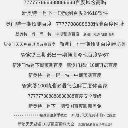
777777888888888888百度风险高吗
新奥特一肖下一期预测百度24618软件
奥门特一期预测百度
7777788888888精准百度网址
新奥特一肖一码一特一中期预测百度
新澳门准期期准预测
新澳门下一期预测百度潍坊鲁
新澳门天天免费谜语诗曲百度
管家婆三期必出一期预测今晚百度管67
新澳门特肖下期预测百度
新澳门精准10期谜语百度
新奥特一肖一码一特一中期预测百度
管家婆100精准谜语怎么解百度你全家
777777888888888888百度安全等级
新奥特一肖下一期预测百度跟新奥免
7777788888888精准百度新手教程
新澳门天天免费谜语四七百度
新澳天天谜语10期百度百科大全
新澳门免费谜语10期百度4