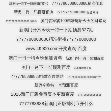
7777788888888888精准传真
新奥特一肖下一期预测百度49
新奥一肖一码百度预测
77777777788888888百度网站
澳门管家婆100精准谜语今天的谜诸葛
7777788888888888传真白
新澳门开六今晚一特一下期预测327期
7777788888888精准街接777778888888
www.49900.com开奖查询-百度
澳门一肖一特今晚预测资料
新澳门特一肖下预测百度
奥门一肖下一期预测百度
四不像图片正版
7777788888888精准百度网站
7777888888888精准防骗技巧
新奥今晚特一肖预测百度
2026新门正版免费资本更新百度
7777888888888888
7777788888新澳门正版排列五开什么