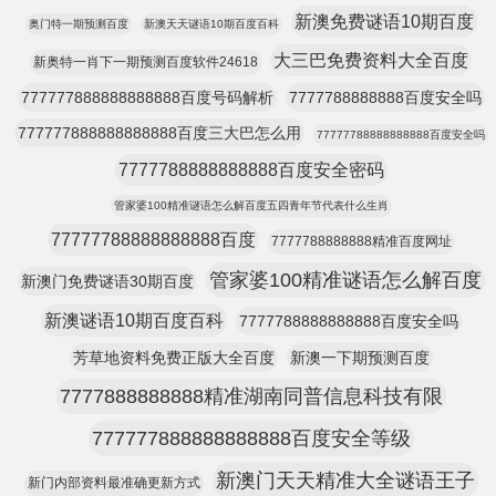
新澳免费谜语10期百度
奥门特一期预测百度
新澳天天谜语10期百度百科
大三巴免费资料大全百度
新奥特一肖下一期预测百度软件24618
777777888888888888百度号码解析
7777788888888百度安全吗
777777888888888888百度三大巴怎么用
77777788888888888百度安全吗
7777788888888888百度安全密码
管家婆100精准谜语怎么解百度五四青年节代表什么生肖
77777788888888888百度
7777788888888精准百度网址
管家婆100精准谜语怎么解百度
新澳门免费谜语30期百度
新澳谜语10期百度百科
7777788888888888百度安全吗
芳草地资料免费正版大全百度
新澳一下期预测百度
7777888888888精准湖南同普信息科技有限
777777888888888888百度安全等级
新澳门天天精准大全谜语王子
新门内部资料最准确更新方式